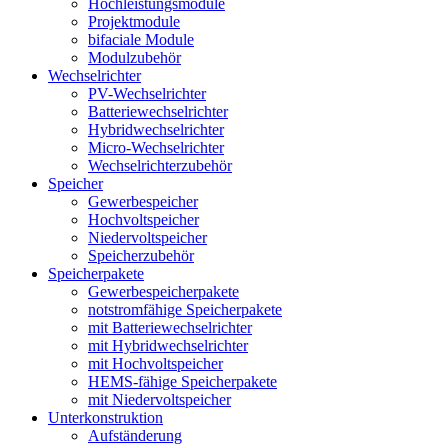
Hochleistungsmodule
Projektmodule
bifaciale Module
Modulzubehör
Wechselrichter
PV-Wechselrichter
Batteriewechselrichter
Hybridwechselrichter
Micro-Wechselrichter
Wechselrichterzubehör
Speicher
Gewerbespeicher
Hochvoltspeicher
Niedervoltspeicher
Speicherzubehör
Speicherpakete
Gewerbespeicherpakete
notstromfähige Speicherpakete
mit Batteriewechselrichter
mit Hybridwechselrichter
mit Hochvoltspeicher
HEMS-fähige Speicherpakete
mit Niedervoltspeicher
Unterkonstruktion
Aufständerung