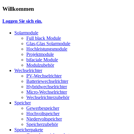
Willkommen
Loggen Sie sich ein.
Solarmodule
Full black Module
Glas-Glas Solarmodule
Hochleistungsmodule
Projektmodule
bifaciale Module
Modulzubehör
Wechselrichter
PV-Wechselrichter
Batteriewechselrichter
Hybridwechselrichter
Micro-Wechselrichter
Wechselrichterzubehör
Speicher
Gewerbespeicher
Hochvoltspeicher
Niedervoltspeicher
Speicherzubehör
Speicherpakete