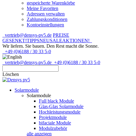
gespeicherte Warenkörbe
Meine Favoriten
Adressen verwalten
Zahlungskonditionen
Kontoeinstellungen
vertrieb@densys-pv5.de
PREISE
GESENKT!
TIPPS
NEU
SALE
AKTIONEN!
Wir liefern. Sie bauen.
Den Rest macht die Sonne.
+49 (0)6188 / 30 33 5-0
vertrieb@densys-pv5.de
+49 (0)6188 / 30 33 5-0
Löschen
Solarmodule
Solarmodule
Full black Module
Glas-Glas Solarmodule
Hochleistungsmodule
Projektmodule
bifaciale Module
Modulzubehör
alle anzeigen