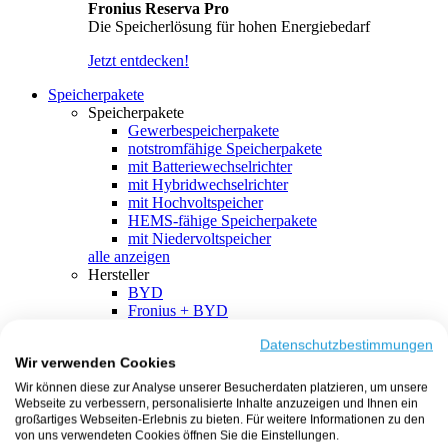
Fronius Reserva Pro
Die Speicherlösung für hohen Energiebedarf
Jetzt entdecken!
Speicherpakete
Speicherpakete
Gewerbespeicherpakete
notstromfähige Speicherpakete
mit Batteriewechselrichter
mit Hybridwechselrichter
mit Hochvoltspeicher
HEMS-fähige Speicherpakete
mit Niedervoltspeicher
alle anzeigen
Hersteller
BYD
Fronius + BYD
GoodWe + BYD
Kostal + BYD
Datenschutzbestimmungen
Wir verwenden Cookies
SMA + BYD
EcoFlow
Wir können diese zur Analyse unserer Besucherdaten platzieren, um unsere
EcoFlow + EcoFlow
Webseite zu verbessern, personalisierte Inhalte anzuzeigen und Ihnen ein
FENECON
großartiges Webseiten-Erlebnis zu bieten. Für weitere Informationen zu den
FENECON + FENECON
von uns verwendeten Cookies öffnen Sie die Einstellungen.