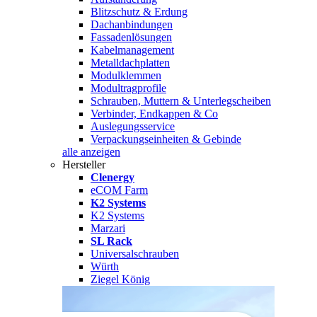
Blitzschutz & Erdung
Dachanbindungen
Fassadenlösungen
Kabelmanagement
Metalldachplatten
Modulklemmen
Modultragprofile
Schrauben, Muttern & Unterlegscheiben
Verbinder, Endkappen & Co
Auslegungsservice
Verpackungseinheiten & Gebinde
alle anzeigen
Hersteller
Clenergy
eCOM Farm
K2 Systems
K2 Systems
Marzari
SL Rack
Universalschrauben
Würth
Ziegel König