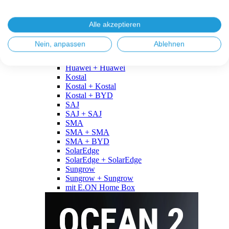
Fronius
Fronius + Fronius
Fronius + BYD
Alle akzeptieren
GoodWe
GoodWe + GoodWe
Nein, anpassen
Ablehnen
GoodWe + BYD
Huawei
Huawei + Huawei
Kostal
Kostal + Kostal
Kostal + BYD
SAJ
SAJ + SAJ
SMA
SMA + SMA
SMA + BYD
SolarEdge
SolarEdge + SolarEdge
Sungrow
Sungrow + Sungrow
mit E.ON Home Box