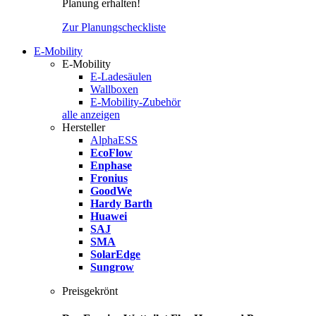
Planung erhalten!
Zur Planungscheckliste
E-Mobility
E-Mobility
E-Ladesäulen
Wallboxen
E-Mobility-Zubehör
alle anzeigen
Hersteller
AlphaESS
EcoFlow
Enphase
Fronius
GoodWe
Hardy Barth
Huawei
SAJ
SMA
SolarEdge
Sungrow
Preisgekrönt