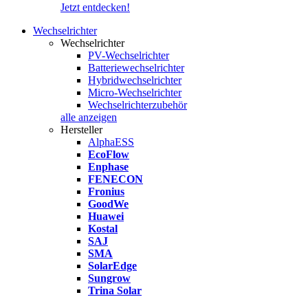
Jetzt entdecken!
Wechselrichter
Wechselrichter
PV-Wechselrichter
Batteriewechselrichter
Hybridwechselrichter
Micro-Wechselrichter
Wechselrichterzubehör
alle anzeigen
Hersteller
AlphaESS
EcoFlow
Enphase
FENECON
Fronius
GoodWe
Huawei
Kostal
SAJ
SMA
SolarEdge
Sungrow
Trina Solar