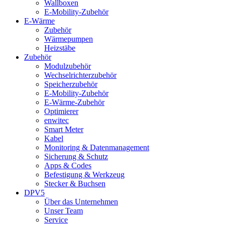
Wallboxen
E-Mobility-Zubehör
E-Wärme
Zubehör
Wärmepumpen
Heizstäbe
Zubehör
Modulzubehör
Wechselrichterzubehör
Speicherzubehör
E-Mobility-Zubehör
E-Wärme-Zubehör
Optimierer
enwitec
Smart Meter
Kabel
Monitoring & Datenmanagement
Sicherung & Schutz
Apps & Codes
Befestigung & Werkzeug
Stecker & Buchsen
DPV5
Über das Unternehmen
Unser Team
Service