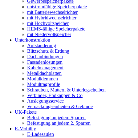
Gewerbespeicherpakete
notstromfähige Speicherpakete
mit Batteriewechselrichter
mit Hybridwechselrichter
mit Hochvoltspeicher
HEMS-fähige Speicherpakete
mit Niedervoltspeicher
Unterkonstruktion
Aufständerung
Blitzschutz & Erdung
Dachanbindungen
Fassadenlösungen
Kabelmanagement
Metalldachplatten
Modulklemmen
Modultragprofile
Schrauben, Muttern & Unterlegscheiben
Verbinder, Endkappen & Co
Auslegungsservice
Verpackungseinheiten & Gebinde
UK-Pakete
Befestigung an jedem Sparren
Befestigung an jedem 2. Sparren
E-Mobility
E-Ladesäulen