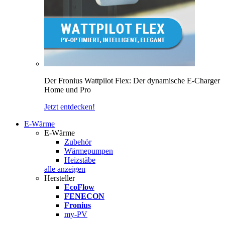
Der Fronius Wattpilot Flex: Der dynamische E-Charger
Home und Pro
Jetzt entdecken!
E-Wärme
E-Wärme
Zubehör
Wärmepumpen
Heizstäbe
alle anzeigen
Hersteller
EcoFlow
FENECON
Fronius
my-PV