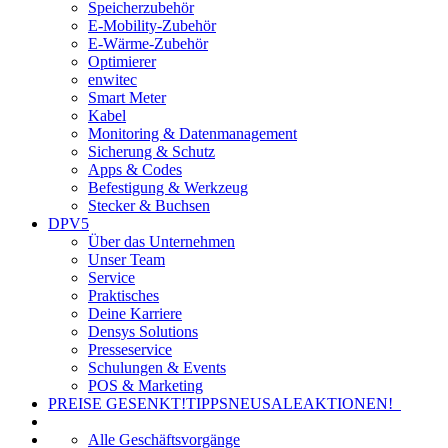
Speicherzubehör
E-Mobility-Zubehör
E-Wärme-Zubehör
Optimierer
enwitec
Smart Meter
Kabel
Monitoring & Datenmanagement
Sicherung & Schutz
Apps & Codes
Befestigung & Werkzeug
Stecker & Buchsen
DPV5
Über das Unternehmen
Unser Team
Service
Praktisches
Deine Karriere
Densys Solutions
Presseservice
Schulungen & Events
POS & Marketing
PREISE GESENKT!
TIPPS
NEU
SALE
AKTIONEN!
Alle Geschäftsvorgänge