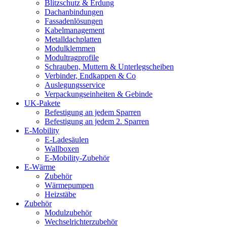
Blitzschutz & Erdung
Dachanbindungen
Fassadenlösungen
Kabelmanagement
Metalldachplatten
Modulklemmen
Modultragprofile
Schrauben, Muttern & Unterlegscheiben
Verbinder, Endkappen & Co
Auslegungsservice
Verpackungseinheiten & Gebinde
UK-Pakete
Befestigung an jedem Sparren
Befestigung an jedem 2. Sparren
E-Mobility
E-Ladesäulen
Wallboxen
E-Mobility-Zubehör
E-Wärme
Zubehör
Wärmepumpen
Heizstäbe
Zubehör
Modulzubehör
Wechselrichterzubehör