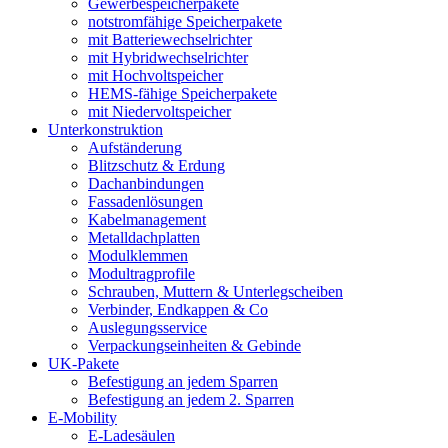
Gewerbespeicherpakete
notstromfähige Speicherpakete
mit Batteriewechselrichter
mit Hybridwechselrichter
mit Hochvoltspeicher
HEMS-fähige Speicherpakete
mit Niedervoltspeicher
Unterkonstruktion
Aufständerung
Blitzschutz & Erdung
Dachanbindungen
Fassadenlösungen
Kabelmanagement
Metalldachplatten
Modulklemmen
Modultragprofile
Schrauben, Muttern & Unterlegscheiben
Verbinder, Endkappen & Co
Auslegungsservice
Verpackungseinheiten & Gebinde
UK-Pakete
Befestigung an jedem Sparren
Befestigung an jedem 2. Sparren
E-Mobility
E-Ladesäulen