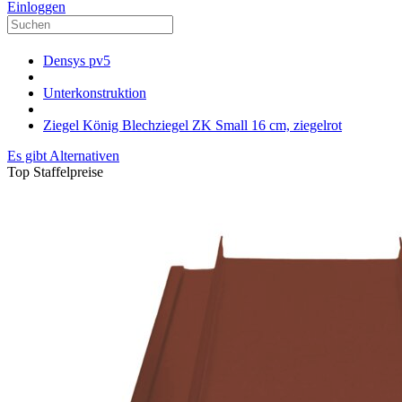
Einloggen
Densys pv5
Unterkonstruktion
Ziegel König Blechziegel ZK Small 16 cm, ziegelrot
Es gibt Alternativen
Top Staffelpreise