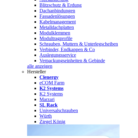
Blitzschutz & Erdung
Dachanbindungen
Fassadenlösungen
Kabelmanagement
Metalldachplatten
Modulklemmen
Modultragprofile
Schrauben, Muttern & Unterlegscheiben
Verbinder, Endkappen & Co
Auslegungsservice
Verpackungseinheiten & Gebinde
alle anzeigen
Hersteller
Clenergy
eCOM Farm
K2 Systems
K2 Systems
Marzari
SL Rack
Universalschrauben
Würth
Ziegel König