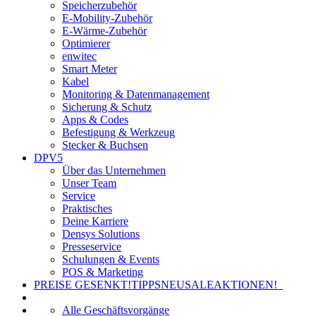
Speicherzubehör
E-Mobility-Zubehör
E-Wärme-Zubehör
Optimierer
enwitec
Smart Meter
Kabel
Monitoring & Datenmanagement
Sicherung & Schutz
Apps & Codes
Befestigung & Werkzeug
Stecker & Buchsen
DPV5
Über das Unternehmen
Unser Team
Service
Praktisches
Deine Karriere
Densys Solutions
Presseservice
Schulungen & Events
POS & Marketing
PREISE GESENKT!
TIPPS
NEU
SALE
AKTIONEN!
Alle Geschäftsvorgänge