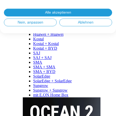
Fronius
Fronius + Fronius
Fronius + BYD
Alle akzeptieren
GoodWe
GoodWe + GoodWe
Nein, anpassen
Ablehnen
GoodWe + BYD
Huawei
Huawei + Huawei
Kostal
Kostal + Kostal
Kostal + BYD
SAJ
SAJ + SAJ
SMA
SMA + SMA
SMA + BYD
SolarEdge
SolarEdge + SolarEdge
Sungrow
Sungrow + Sungrow
mit E.ON Home Box