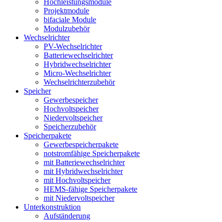
Hochleistungsmodule
Projektmodule
bifaciale Module
Modulzubehör
Wechselrichter
PV-Wechselrichter
Batteriewechselrichter
Hybridwechselrichter
Micro-Wechselrichter
Wechselrichterzubehör
Speicher
Gewerbespeicher
Hochvoltspeicher
Niedervoltspeicher
Speicherzubehör
Speicherpakete
Gewerbespeicherpakete
notstromfähige Speicherpakete
mit Batteriewechselrichter
mit Hybridwechselrichter
mit Hochvoltspeicher
HEMS-fähige Speicherpakete
mit Niedervoltspeicher
Unterkonstruktion
Aufständerung