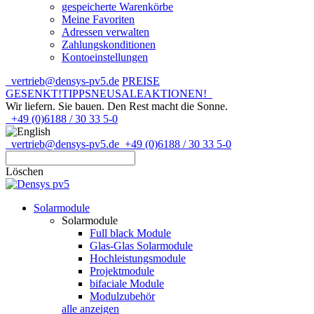
gespeicherte Warenkörbe
Meine Favoriten
Adressen verwalten
Zahlungskonditionen
Kontoeinstellungen
vertrieb@densys-pv5.de
PREISE
GESENKT!
TIPPS
NEU
SALE
AKTIONEN!
Wir liefern. Sie bauen.
Den Rest macht die Sonne.
+49 (0)6188 / 30 33 5-0
vertrieb@densys-pv5.de
+49 (0)6188 / 30 33 5-0
Löschen
Solarmodule
Solarmodule
Full black Module
Glas-Glas Solarmodule
Hochleistungsmodule
Projektmodule
bifaciale Module
Modulzubehör
alle anzeigen