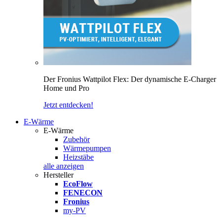
Der Fronius Wattpilot Flex: Der dynamische E-Charger
Home und Pro
Jetzt entdecken!
E-Wärme
E-Wärme
Zubehör
Wärmepumpen
Heizstäbe
alle anzeigen
Hersteller
EcoFlow
FENECON
Fronius
my-PV