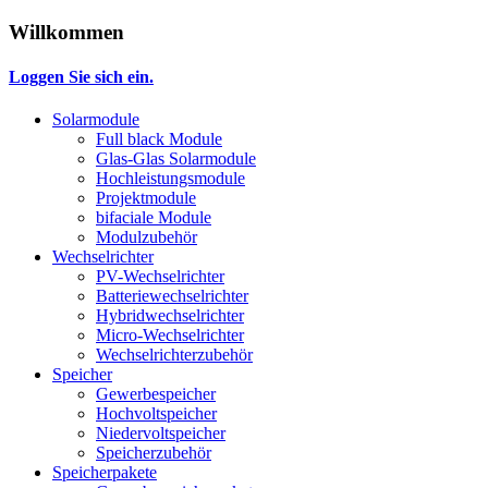
Willkommen
Loggen Sie sich ein.
Solarmodule
Full black Module
Glas-Glas Solarmodule
Hochleistungsmodule
Projektmodule
bifaciale Module
Modulzubehör
Wechselrichter
PV-Wechselrichter
Batteriewechselrichter
Hybridwechselrichter
Micro-Wechselrichter
Wechselrichterzubehör
Speicher
Gewerbespeicher
Hochvoltspeicher
Niedervoltspeicher
Speicherzubehör
Speicherpakete