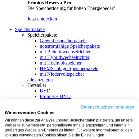
Fronius Reserva Pro
Die Speicherlösung für hohen Energiebedarf
Jetzt entdecken!
Speicherpakete
Speicherpakete
Gewerbespeicherpakete
notstromfähige Speicherpakete
mit Batteriewechselrichter
mit Hybridwechselrichter
mit Hochvoltspeicher
HEMS-fähige Speicherpakete
mit Niedervoltspeicher
alle anzeigen
Hersteller
BYD
Fronius + BYD
GoodWe + BYD
Kostal + BYD
Datenschutzbestimmungen
Wir verwenden Cookies
SMA + BYD
EcoFlow
Wir können diese zur Analyse unserer Besucherdaten platzieren, um unsere
EcoFlow + EcoFlow
Webseite zu verbessern, personalisierte Inhalte anzuzeigen und Ihnen ein
FENECON
großartiges Webseiten-Erlebnis zu bieten. Für weitere Informationen zu den
FENECON + FENECON
von uns verwendeten Cookies öffnen Sie die Einstellungen.