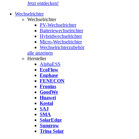
Jetzt entdecken!
Wechselrichter
Wechselrichter
PV-Wechselrichter
Batteriewechselrichter
Hybridwechselrichter
Micro-Wechselrichter
Wechselrichterzubehör
alle anzeigen
Hersteller
AlphaESS
EcoFlow
Enphase
FENECON
Fronius
GoodWe
Huawei
Kostal
SAJ
SMA
SolarEdge
Sungrow
Trina Solar