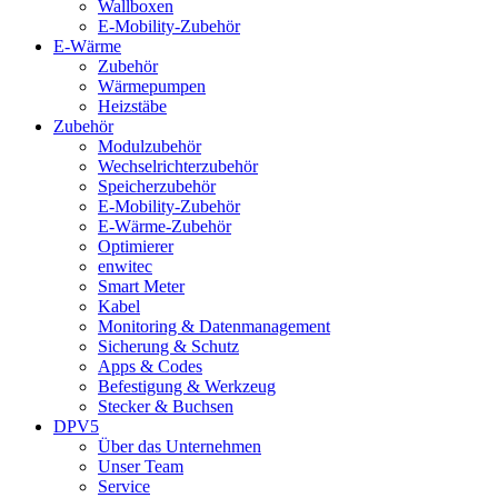
Wallboxen
E-Mobility-Zubehör
E-Wärme
Zubehör
Wärmepumpen
Heizstäbe
Zubehör
Modulzubehör
Wechselrichterzubehör
Speicherzubehör
E-Mobility-Zubehör
E-Wärme-Zubehör
Optimierer
enwitec
Smart Meter
Kabel
Monitoring & Datenmanagement
Sicherung & Schutz
Apps & Codes
Befestigung & Werkzeug
Stecker & Buchsen
DPV5
Über das Unternehmen
Unser Team
Service