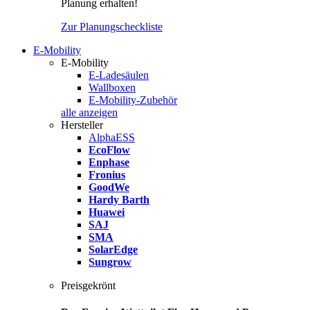
Planung erhalten!
Zur Planungscheckliste
E-Mobility
E-Mobility
E-Ladesäulen
Wallboxen
E-Mobility-Zubehör
alle anzeigen
Hersteller
AlphaESS
EcoFlow
Enphase
Fronius
GoodWe
Hardy Barth
Huawei
SAJ
SMA
SolarEdge
Sungrow
Preisgekrönt