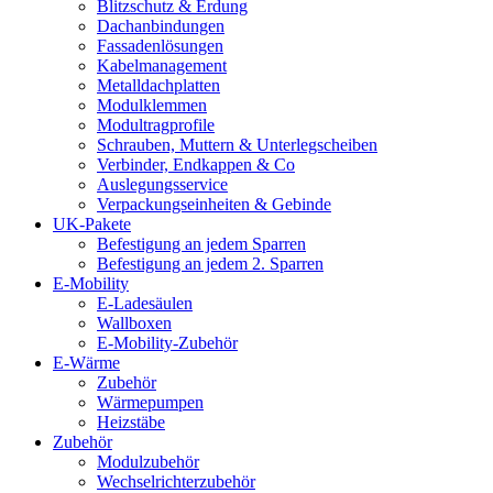
Blitzschutz & Erdung
Dachanbindungen
Fassadenlösungen
Kabelmanagement
Metalldachplatten
Modulklemmen
Modultragprofile
Schrauben, Muttern & Unterlegscheiben
Verbinder, Endkappen & Co
Auslegungsservice
Verpackungseinheiten & Gebinde
UK-Pakete
Befestigung an jedem Sparren
Befestigung an jedem 2. Sparren
E-Mobility
E-Ladesäulen
Wallboxen
E-Mobility-Zubehör
E-Wärme
Zubehör
Wärmepumpen
Heizstäbe
Zubehör
Modulzubehör
Wechselrichterzubehör