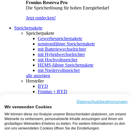
Fronius Reserva Pro
Die Speicherlösung für hohen Energiebedarf
Jetzt entdecken!
Speicherpakete
Speicherpakete
Gewerbespeicherpakete
notstromfähige Speicherpakete
mit Batteriewechselrichter
mit Hybridwechselrichter
mit Hochvoltspeicher
HEMS-fähige Speicherpakete
mit Niedervoltspeicher
alle anzeigen
Hersteller
BYD
Fronius + BYD
GoodWe + BYD
Kostal + BYD
Datenschutzbestimmungen
Wir verwenden Cookies
SMA + BYD
EcoFlow
Wir können diese zur Analyse unserer Besucherdaten platzieren, um unsere
EcoFlow + EcoFlow
Webseite zu verbessern, personalisierte Inhalte anzuzeigen und Ihnen ein
FENECON
großartiges Webseiten-Erlebnis zu bieten. Für weitere Informationen zu den
FENECON + FENECON
von uns verwendeten Cookies öffnen Sie die Einstellungen.