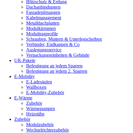
Blitzschutz & Erdung
Dachanbindungen
Fassadenlösungen
Kabelmanagement
Metalldachplatten
Modulklemmen
Modultragprofile
Schrauben, Muttern & Unterlegscheiben
Verbinder, Endkappen & Co
Auslegungsservice
Verpackungseinheiten & Gebinde
UK-Pakete
Befestigung an jedem Sparren
Befestigung an jedem 2. Sparren
E-Mobility
E-Ladesäulen
Wallboxen
E-Mobility-Zubehör
E-Wärme
Zubehör
Wärmepumpen
Heizstäbe
Zubehör
Modulzubehör
Wechselrichterzubehör