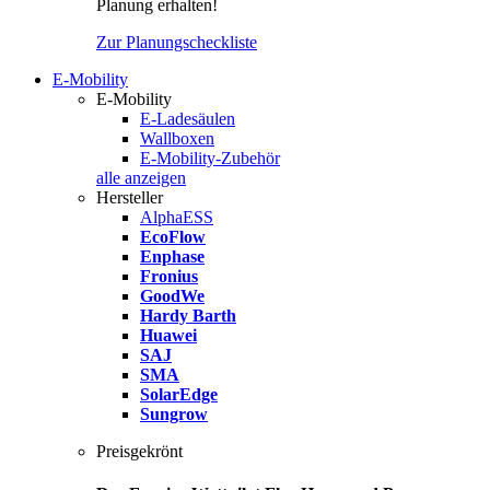
Planung erhalten!
Zur Planungscheckliste
E-Mobility
E-Mobility
E-Ladesäulen
Wallboxen
E-Mobility-Zubehör
alle anzeigen
Hersteller
AlphaESS
EcoFlow
Enphase
Fronius
GoodWe
Hardy Barth
Huawei
SAJ
SMA
SolarEdge
Sungrow
Preisgekrönt