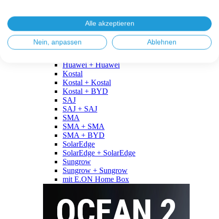
Fronius
Fronius + Fronius
Fronius + BYD
Alle akzeptieren
GoodWe
GoodWe + GoodWe
Nein, anpassen
Ablehnen
GoodWe + BYD
Huawei
Huawei + Huawei
Kostal
Kostal + Kostal
Kostal + BYD
SAJ
SAJ + SAJ
SMA
SMA + SMA
SMA + BYD
SolarEdge
SolarEdge + SolarEdge
Sungrow
Sungrow + Sungrow
mit E.ON Home Box