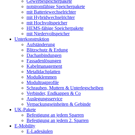
Gewerbespeicherpakete
notstromfähige Speicherpakete
mit Batteriewechselrichter
mit Hybridwechselrichter
mit Hochvoltspeicher
HEMS-fähige Speicherpakete
mit Niedervoltspeicher
Unterkonstruktion
Aufständerung
Blitzschutz & Erdung
Dachanbindungen
Fassadenlösungen
Kabelmanagement
Metalldachplatten
Modulklemmen
Modultragprofile
Schrauben, Muttern & Unterlegscheiben
Verbinder, Endkappen & Co
Auslegungsservice
Verpackungseinheiten & Gebinde
UK-Pakete
Befestigung an jedem Sparren
Befestigung an jedem 2. Sparren
E-Mobility
E-Ladesäulen