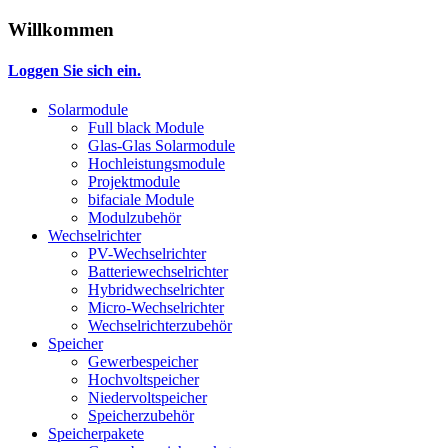
Willkommen
Loggen Sie sich ein.
Solarmodule
Full black Module
Glas-Glas Solarmodule
Hochleistungsmodule
Projektmodule
bifaciale Module
Modulzubehör
Wechselrichter
PV-Wechselrichter
Batteriewechselrichter
Hybridwechselrichter
Micro-Wechselrichter
Wechselrichterzubehör
Speicher
Gewerbespeicher
Hochvoltspeicher
Niedervoltspeicher
Speicherzubehör
Speicherpakete