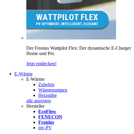
Der Fronius Wattpilot Flex: Der dynamische E-Charger
Home und Pro
Jetzt entdecken!
E-Wärme
E-Wärme
Zubehör
Wärmepumpen
Heizstäbe
alle anzeigen
Hersteller
EcoFlow
FENECON
Fronius
my-PV