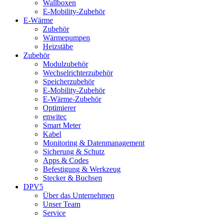
Wallboxen
E-Mobility-Zubehör
E-Wärme
Zubehör
Wärmepumpen
Heizstäbe
Zubehör
Modulzubehör
Wechselrichterzubehör
Speicherzubehör
E-Mobility-Zubehör
E-Wärme-Zubehör
Optimierer
enwitec
Smart Meter
Kabel
Monitoring & Datenmanagement
Sicherung & Schutz
Apps & Codes
Befestigung & Werkzeug
Stecker & Buchsen
DPV5
Über das Unternehmen
Unser Team
Service