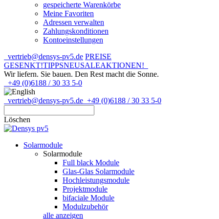
gespeicherte Warenkörbe
Meine Favoriten
Adressen verwalten
Zahlungskonditionen
Kontoeinstellungen
vertrieb@densys-pv5.de
PREISE
GESENKT!
TIPPS
NEU
SALE
AKTIONEN!
Wir liefern. Sie bauen.
Den Rest macht die Sonne.
+49 (0)6188 / 30 33 5-0
vertrieb@densys-pv5.de
+49 (0)6188 / 30 33 5-0
Löschen
Solarmodule
Solarmodule
Full black Module
Glas-Glas Solarmodule
Hochleistungsmodule
Projektmodule
bifaciale Module
Modulzubehör
alle anzeigen