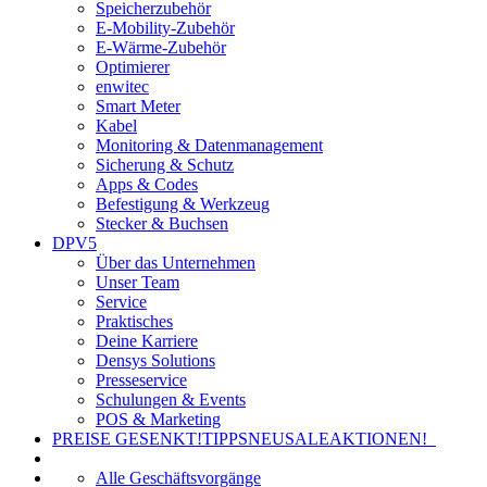
Speicherzubehör
E-Mobility-Zubehör
E-Wärme-Zubehör
Optimierer
enwitec
Smart Meter
Kabel
Monitoring & Datenmanagement
Sicherung & Schutz
Apps & Codes
Befestigung & Werkzeug
Stecker & Buchsen
DPV5
Über das Unternehmen
Unser Team
Service
Praktisches
Deine Karriere
Densys Solutions
Presseservice
Schulungen & Events
POS & Marketing
PREISE GESENKT!
TIPPS
NEU
SALE
AKTIONEN!
Alle Geschäftsvorgänge