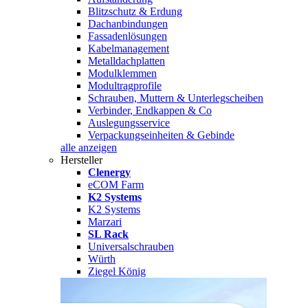
Blitzschutz & Erdung
Dachanbindungen
Fassadenlösungen
Kabelmanagement
Metalldachplatten
Modulklemmen
Modultragprofile
Schrauben, Muttern & Unterlegscheiben
Verbinder, Endkappen & Co
Auslegungsservice
Verpackungseinheiten & Gebinde
alle anzeigen
Hersteller
Clenergy
eCOM Farm
K2 Systems
K2 Systems
Marzari
SL Rack
Universalschrauben
Würth
Ziegel König