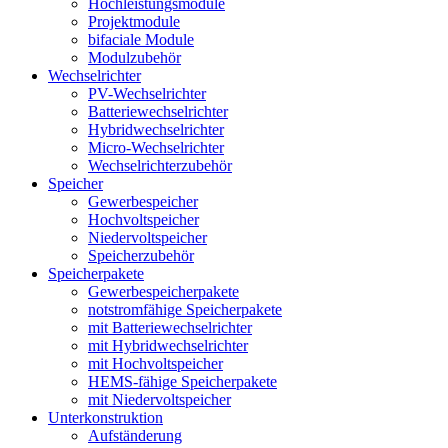
Hochleistungsmodule
Projektmodule
bifaciale Module
Modulzubehör
Wechselrichter
PV-Wechselrichter
Batteriewechselrichter
Hybridwechselrichter
Micro-Wechselrichter
Wechselrichterzubehör
Speicher
Gewerbespeicher
Hochvoltspeicher
Niedervoltspeicher
Speicherzubehör
Speicherpakete
Gewerbespeicherpakete
notstromfähige Speicherpakete
mit Batteriewechselrichter
mit Hybridwechselrichter
mit Hochvoltspeicher
HEMS-fähige Speicherpakete
mit Niedervoltspeicher
Unterkonstruktion
Aufständerung