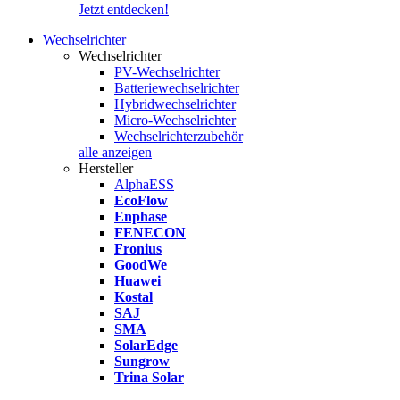
Jetzt entdecken!
Wechselrichter
Wechselrichter
PV-Wechselrichter
Batteriewechselrichter
Hybridwechselrichter
Micro-Wechselrichter
Wechselrichterzubehör
alle anzeigen
Hersteller
AlphaESS
EcoFlow
Enphase
FENECON
Fronius
GoodWe
Huawei
Kostal
SAJ
SMA
SolarEdge
Sungrow
Trina Solar