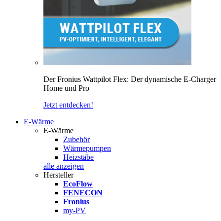
Der Fronius Wattpilot Flex: Der dynamische E-Charger
Home und Pro
Jetzt entdecken!
E-Wärme
E-Wärme
Zubehör
Wärmepumpen
Heizstäbe
alle anzeigen
Hersteller
EcoFlow
FENECON
Fronius
my-PV