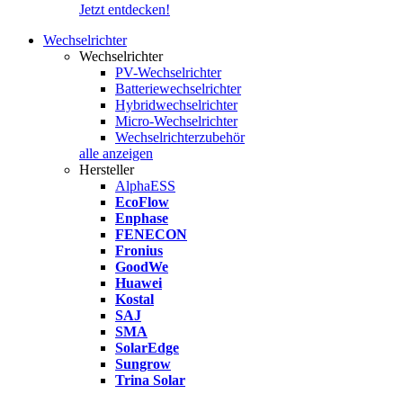
Jetzt entdecken!
Wechselrichter
Wechselrichter
PV-Wechselrichter
Batteriewechselrichter
Hybridwechselrichter
Micro-Wechselrichter
Wechselrichterzubehör
alle anzeigen
Hersteller
AlphaESS
EcoFlow
Enphase
FENECON
Fronius
GoodWe
Huawei
Kostal
SAJ
SMA
SolarEdge
Sungrow
Trina Solar