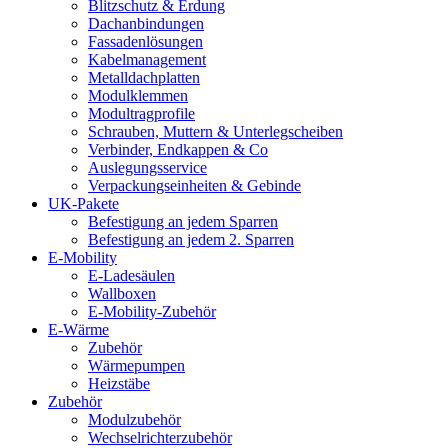
Blitzschutz & Erdung
Dachanbindungen
Fassadenlösungen
Kabelmanagement
Metalldachplatten
Modulklemmen
Modultragprofile
Schrauben, Muttern & Unterlegscheiben
Verbinder, Endkappen & Co
Auslegungsservice
Verpackungseinheiten & Gebinde
UK-Pakete
Befestigung an jedem Sparren
Befestigung an jedem 2. Sparren
E-Mobility
E-Ladesäulen
Wallboxen
E-Mobility-Zubehör
E-Wärme
Zubehör
Wärmepumpen
Heizstäbe
Zubehör
Modulzubehör
Wechselrichterzubehör