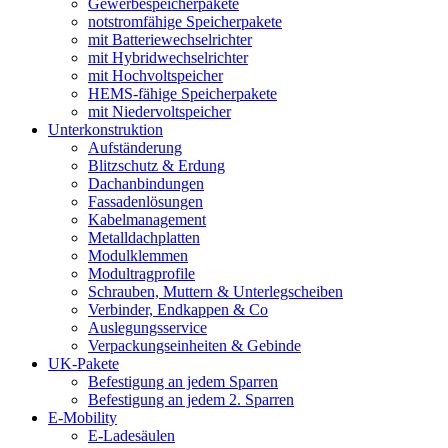
Gewerbespeicherpakete
notstromfähige Speicherpakete
mit Batteriewechselrichter
mit Hybridwechselrichter
mit Hochvoltspeicher
HEMS-fähige Speicherpakete
mit Niedervoltspeicher
Unterkonstruktion
Aufständerung
Blitzschutz & Erdung
Dachanbindungen
Fassadenlösungen
Kabelmanagement
Metalldachplatten
Modulklemmen
Modultragprofile
Schrauben, Muttern & Unterlegscheiben
Verbinder, Endkappen & Co
Auslegungsservice
Verpackungseinheiten & Gebinde
UK-Pakete
Befestigung an jedem Sparren
Befestigung an jedem 2. Sparren
E-Mobility
E-Ladesäulen