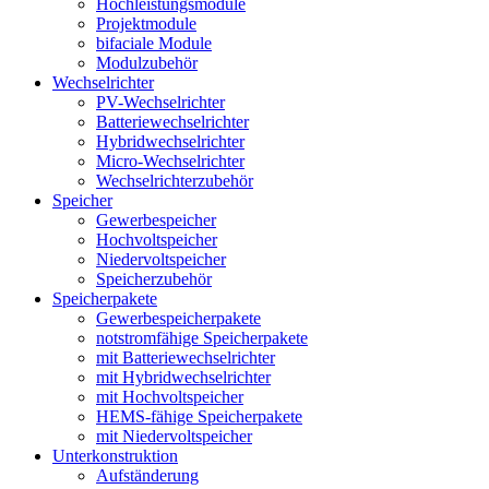
Hochleistungsmodule
Projektmodule
bifaciale Module
Modulzubehör
Wechselrichter
PV-Wechselrichter
Batteriewechselrichter
Hybridwechselrichter
Micro-Wechselrichter
Wechselrichterzubehör
Speicher
Gewerbespeicher
Hochvoltspeicher
Niedervoltspeicher
Speicherzubehör
Speicherpakete
Gewerbespeicherpakete
notstromfähige Speicherpakete
mit Batteriewechselrichter
mit Hybridwechselrichter
mit Hochvoltspeicher
HEMS-fähige Speicherpakete
mit Niedervoltspeicher
Unterkonstruktion
Aufständerung