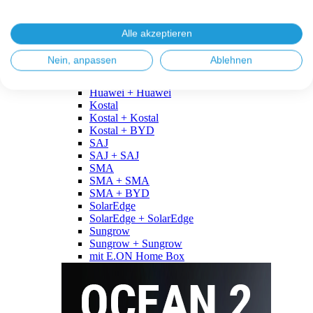
Fronius
Fronius + Fronius
Fronius + BYD
Alle akzeptieren
GoodWe
GoodWe + GoodWe
Nein, anpassen
Ablehnen
GoodWe + BYD
Huawei
Huawei + Huawei
Kostal
Kostal + Kostal
Kostal + BYD
SAJ
SAJ + SAJ
SMA
SMA + SMA
SMA + BYD
SolarEdge
SolarEdge + SolarEdge
Sungrow
Sungrow + Sungrow
mit E.ON Home Box