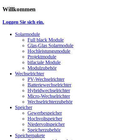
Willkommen
Loggen Sie sich ein.
Solarmodule
Full black Module
Glas-Glas Solarmodule
Hochleistungsmodule
Projektmodule
bifaciale Module
Modulzubehör
Wechselrichter
PV-Wechselrichter
Batteriewechselrichter
Hybridwechselrichter
Micro-Wechselrichter
Wechselrichterzubehör
Speicher
Gewerbespeicher
Hochvoltspeicher
Niedervoltspeicher
Speicherzubehör
Speicherpakete