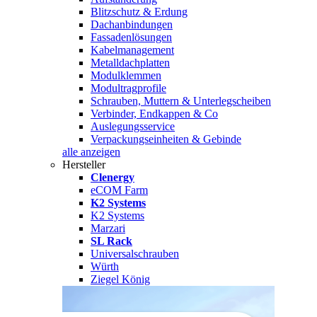
Blitzschutz & Erdung
Dachanbindungen
Fassadenlösungen
Kabelmanagement
Metalldachplatten
Modulklemmen
Modultragprofile
Schrauben, Muttern & Unterlegscheiben
Verbinder, Endkappen & Co
Auslegungsservice
Verpackungseinheiten & Gebinde
alle anzeigen
Hersteller
Clenergy
eCOM Farm
K2 Systems
K2 Systems
Marzari
SL Rack
Universalschrauben
Würth
Ziegel König