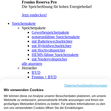
Fronius Reserva Pro
Die Speicherlösung für hohen Energiebedarf
Jetzt entdecken!
Speicherpakete
Speicherpakete
Gewerbespeicherpakete
notstromfähige Speicherpakete
mit Batteriewechselrichter
mit Hybridwechselrichter
mit Hochvoltspeicher
HEMS-fähige Speicherpakete
mit Niedervoltspeicher
alle anzeigen
Hersteller
BYD
Fronius + BYD
GoodWe + BYD
Kostal + BYD
Datenschutzbestimmungen
Wir verwenden Cookies
SMA + BYD
EcoFlow
Wir können diese zur Analyse unserer Besucherdaten platzieren, um unsere
EcoFlow + EcoFlow
Webseite zu verbessern, personalisierte Inhalte anzuzeigen und Ihnen ein
FENECON
großartiges Webseiten-Erlebnis zu bieten. Für weitere Informationen zu den
FENECON + FENECON
von uns verwendeten Cookies öffnen Sie die Einstellungen.