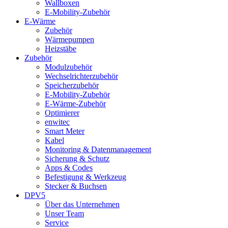
Wallboxen
E-Mobility-Zubehör
E-Wärme
Zubehör
Wärmepumpen
Heizstäbe
Zubehör
Modulzubehör
Wechselrichterzubehör
Speicherzubehör
E-Mobility-Zubehör
E-Wärme-Zubehör
Optimierer
enwitec
Smart Meter
Kabel
Monitoring & Datenmanagement
Sicherung & Schutz
Apps & Codes
Befestigung & Werkzeug
Stecker & Buchsen
DPV5
Über das Unternehmen
Unser Team
Service