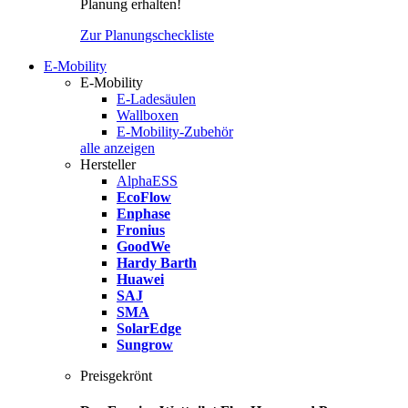
Planung erhalten!
Zur Planungscheckliste
E-Mobility
E-Mobility
E-Ladesäulen
Wallboxen
E-Mobility-Zubehör
alle anzeigen
Hersteller
AlphaESS
EcoFlow
Enphase
Fronius
GoodWe
Hardy Barth
Huawei
SAJ
SMA
SolarEdge
Sungrow
Preisgekrönt