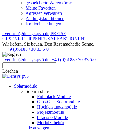
gespeicherte Warenkörbe
Meine Favoriten
Adressen verwalten
Zahlungskonditionen
Kontoeinstellungen
vertrieb@densys-pv5.de
PREISE
GESENKT!
TIPPS
NEU
SALE
AKTIONEN!
Wir liefern. Sie bauen.
Den Rest macht die Sonne.
+49 (0)6188 / 30 33 5-0
vertrieb@densys-pv5.de
+49 (0)6188 / 30 33 5-0
Löschen
Solarmodule
Solarmodule
Full black Module
Glas-Glas Solarmodule
Hochleistungsmodule
Projektmodule
bifaciale Module
Modulzubehör
alle anzeigen