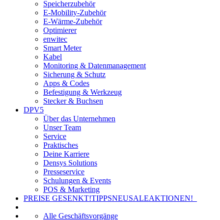
Speicherzubehör
E-Mobility-Zubehör
E-Wärme-Zubehör
Optimierer
enwitec
Smart Meter
Kabel
Monitoring & Datenmanagement
Sicherung & Schutz
Apps & Codes
Befestigung & Werkzeug
Stecker & Buchsen
DPV5
Über das Unternehmen
Unser Team
Service
Praktisches
Deine Karriere
Densys Solutions
Presseservice
Schulungen & Events
POS & Marketing
PREISE GESENKT!
TIPPS
NEU
SALE
AKTIONEN!
Alle Geschäftsvorgänge