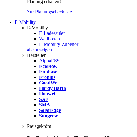
Planung erhalten!
Zur Planungscheckliste
E-Mobility
E-Mobility
E-Ladesäulen
Wallboxen
E-Mobility-Zubehör
alle anzeigen
Hersteller
AlphaESS
EcoFlow
Enphase
Fronius
GoodWe
Hardy Barth
Huawei
SAJ
SMA
SolarEdge
Sungrow
Preisgekrönt