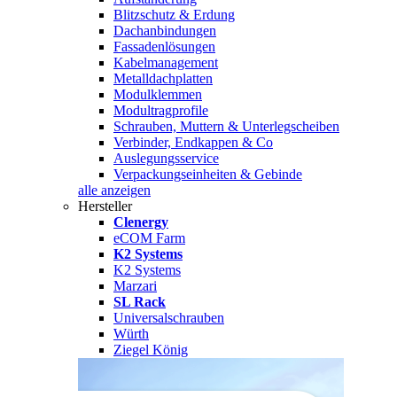
Blitzschutz & Erdung
Dachanbindungen
Fassadenlösungen
Kabelmanagement
Metalldachplatten
Modulklemmen
Modultragprofile
Schrauben, Muttern & Unterlegscheiben
Verbinder, Endkappen & Co
Auslegungsservice
Verpackungseinheiten & Gebinde
alle anzeigen
Hersteller
Clenergy
eCOM Farm
K2 Systems
K2 Systems
Marzari
SL Rack
Universalschrauben
Würth
Ziegel König