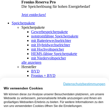
Fronius Reserva Pro
Die Speicherlösung für hohen Energiebedarf
Jetzt entdecken!
Speicherpakete
Speicherpakete
Gewerbespeicherpakete
notstromfähige Speicherpakete
mit Batteriewechselrichter
mit Hybridwechselrichter
mit Hochvoltspeicher
HEMS-fähige Speicherpakete
mit Niedervoltspeicher
alle anzeigen
Hersteller
BYD
Fronius + BYD
GoodWe + BYD
Kostal + BYD
Datenschutzbestimmungen
Wir verwenden Cookies
SMA + BYD
EcoFlow
Wir können diese zur Analyse unserer Besucherdaten platzieren, um unsere
EcoFlow + EcoFlow
Webseite zu verbessern, personalisierte Inhalte anzuzeigen und Ihnen ein
FENECON
großartiges Webseiten-Erlebnis zu bieten. Für weitere Informationen zu den
FENECON + FENECON
von uns verwendeten Cookies öffnen Sie die Einstellungen.