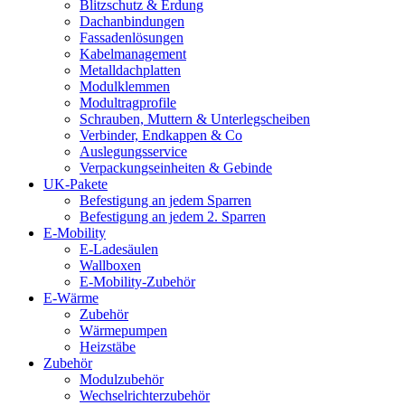
Blitzschutz & Erdung
Dachanbindungen
Fassadenlösungen
Kabelmanagement
Metalldachplatten
Modulklemmen
Modultragprofile
Schrauben, Muttern & Unterlegscheiben
Verbinder, Endkappen & Co
Auslegungsservice
Verpackungseinheiten & Gebinde
UK-Pakete
Befestigung an jedem Sparren
Befestigung an jedem 2. Sparren
E-Mobility
E-Ladesäulen
Wallboxen
E-Mobility-Zubehör
E-Wärme
Zubehör
Wärmepumpen
Heizstäbe
Zubehör
Modulzubehör
Wechselrichterzubehör