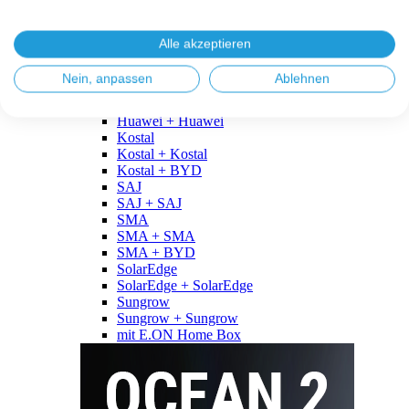
Fronius
Fronius + Fronius
Fronius + BYD
Alle akzeptieren
GoodWe
GoodWe + GoodWe
Nein, anpassen
Ablehnen
GoodWe + BYD
Huawei
Huawei + Huawei
Kostal
Kostal + Kostal
Kostal + BYD
SAJ
SAJ + SAJ
SMA
SMA + SMA
SMA + BYD
SolarEdge
SolarEdge + SolarEdge
Sungrow
Sungrow + Sungrow
mit E.ON Home Box