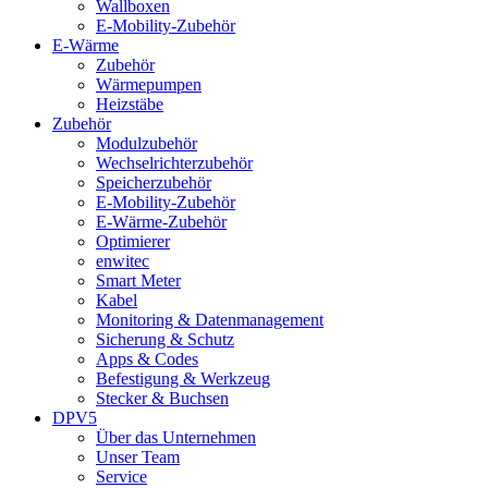
Wallboxen
E-Mobility-Zubehör
E-Wärme
Zubehör
Wärmepumpen
Heizstäbe
Zubehör
Modulzubehör
Wechselrichterzubehör
Speicherzubehör
E-Mobility-Zubehör
E-Wärme-Zubehör
Optimierer
enwitec
Smart Meter
Kabel
Monitoring & Datenmanagement
Sicherung & Schutz
Apps & Codes
Befestigung & Werkzeug
Stecker & Buchsen
DPV5
Über das Unternehmen
Unser Team
Service