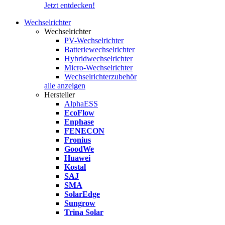
Jetzt entdecken!
Wechselrichter
Wechselrichter
PV-Wechselrichter
Batteriewechselrichter
Hybridwechselrichter
Micro-Wechselrichter
Wechselrichterzubehör
alle anzeigen
Hersteller
AlphaESS
EcoFlow
Enphase
FENECON
Fronius
GoodWe
Huawei
Kostal
SAJ
SMA
SolarEdge
Sungrow
Trina Solar