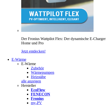
Der Fronius Wattpilot Flex: Der dynamische E-Charger
Home und Pro
Jetzt entdecken!
E-Wärme
E-Wärme
Zubehör
Wärmepumpen
Heizstäbe
alle anzeigen
Hersteller
EcoFlow
FENECON
Fronius
my-PV