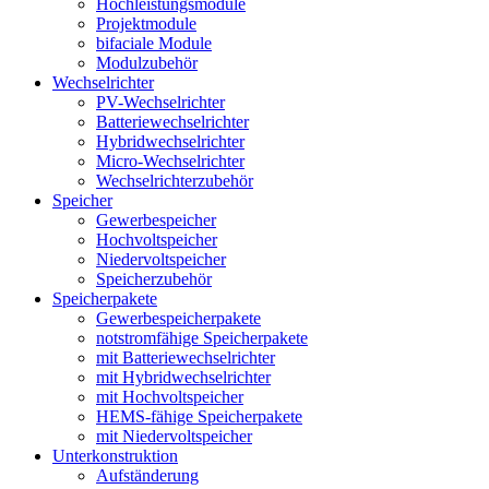
Hochleistungsmodule
Projektmodule
bifaciale Module
Modulzubehör
Wechselrichter
PV-Wechselrichter
Batteriewechselrichter
Hybridwechselrichter
Micro-Wechselrichter
Wechselrichterzubehör
Speicher
Gewerbespeicher
Hochvoltspeicher
Niedervoltspeicher
Speicherzubehör
Speicherpakete
Gewerbespeicherpakete
notstromfähige Speicherpakete
mit Batteriewechselrichter
mit Hybridwechselrichter
mit Hochvoltspeicher
HEMS-fähige Speicherpakete
mit Niedervoltspeicher
Unterkonstruktion
Aufständerung