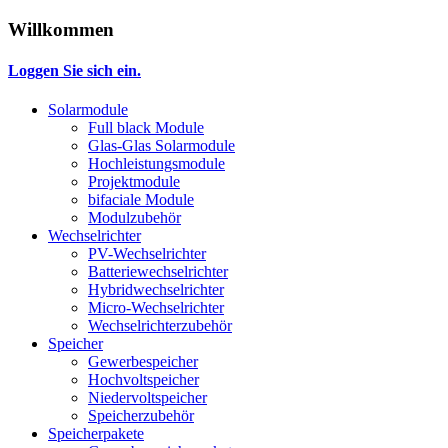
Willkommen
Loggen Sie sich ein.
Solarmodule
Full black Module
Glas-Glas Solarmodule
Hochleistungsmodule
Projektmodule
bifaciale Module
Modulzubehör
Wechselrichter
PV-Wechselrichter
Batteriewechselrichter
Hybridwechselrichter
Micro-Wechselrichter
Wechselrichterzubehör
Speicher
Gewerbespeicher
Hochvoltspeicher
Niedervoltspeicher
Speicherzubehör
Speicherpakete