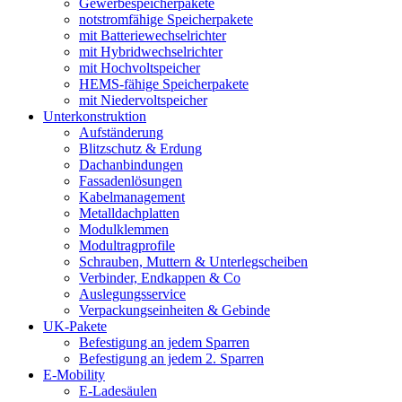
Gewerbespeicherpakete
notstromfähige Speicherpakete
mit Batteriewechselrichter
mit Hybridwechselrichter
mit Hochvoltspeicher
HEMS-fähige Speicherpakete
mit Niedervoltspeicher
Unterkonstruktion
Aufständerung
Blitzschutz & Erdung
Dachanbindungen
Fassadenlösungen
Kabelmanagement
Metalldachplatten
Modulklemmen
Modultragprofile
Schrauben, Muttern & Unterlegscheiben
Verbinder, Endkappen & Co
Auslegungsservice
Verpackungseinheiten & Gebinde
UK-Pakete
Befestigung an jedem Sparren
Befestigung an jedem 2. Sparren
E-Mobility
E-Ladesäulen