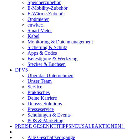
Speicherzubehör
E-Mobility-Zubehör
E-Wärme-Zubehör
Optimierer
enwitec
Smart Meter
Kabel
Monitoring & Datenmanagement
Sicherung & Schutz
Apps & Codes
Befestigung & Werkzeug
Stecker & Buchsen
DPV5
Über das Unternehmen
Unser Team
Service
Praktisches
Deine Karriere
Densys Solutions
Presseservice
Schulungen & Events
POS & Marketing
PREISE GESENKT!
TIPPS
NEU
SALE
AKTIONEN!
Alle Geschäftsvorgänge