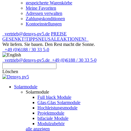
gespeicherte Warenkörbe
Meine Favoriten
Adressen verwalten
Zahlungskonditionen
Kontoeinstellungen
vertrieb@densys-pv5.de
PREISE
GESENKT!
TIPPS
NEU
SALE
AKTIONEN!
Wir liefern. Sie bauen.
Den Rest macht die Sonne.
+49 (0)6188 / 30 33 5-0
vertrieb@densys-pv5.de
+49 (0)6188 / 30 33 5-0
Löschen
Solarmodule
Solarmodule
Full black Module
Glas-Glas Solarmodule
Hochleistungsmodule
Projektmodule
bifaciale Module
Modulzubehör
alle anzeigen