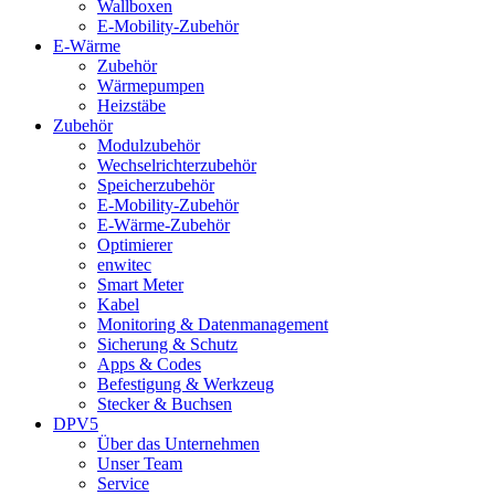
Wallboxen
E-Mobility-Zubehör
E-Wärme
Zubehör
Wärmepumpen
Heizstäbe
Zubehör
Modulzubehör
Wechselrichterzubehör
Speicherzubehör
E-Mobility-Zubehör
E-Wärme-Zubehör
Optimierer
enwitec
Smart Meter
Kabel
Monitoring & Datenmanagement
Sicherung & Schutz
Apps & Codes
Befestigung & Werkzeug
Stecker & Buchsen
DPV5
Über das Unternehmen
Unser Team
Service