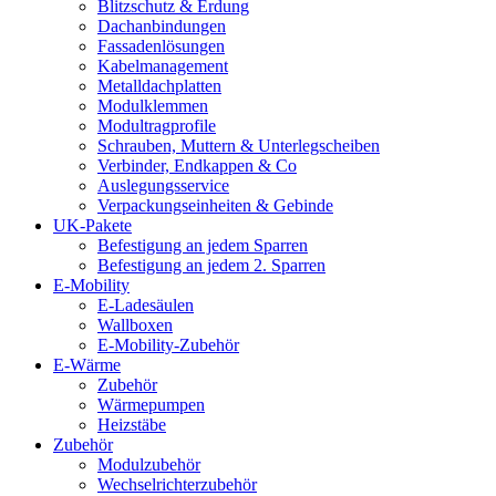
Blitzschutz & Erdung
Dachanbindungen
Fassadenlösungen
Kabelmanagement
Metalldachplatten
Modulklemmen
Modultragprofile
Schrauben, Muttern & Unterlegscheiben
Verbinder, Endkappen & Co
Auslegungsservice
Verpackungseinheiten & Gebinde
UK-Pakete
Befestigung an jedem Sparren
Befestigung an jedem 2. Sparren
E-Mobility
E-Ladesäulen
Wallboxen
E-Mobility-Zubehör
E-Wärme
Zubehör
Wärmepumpen
Heizstäbe
Zubehör
Modulzubehör
Wechselrichterzubehör