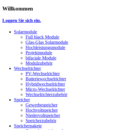
Willkommen
Loggen Sie sich ein.
Solarmodule
Full black Module
Glas-Glas Solarmodule
Hochleistungsmodule
Projektmodule
bifaciale Module
Modulzubehör
Wechselrichter
PV-Wechselrichter
Batteriewechselrichter
Hybridwechselrichter
Micro-Wechselrichter
Wechselrichterzubehör
Speicher
Gewerbespeicher
Hochvoltspeicher
Niedervoltspeicher
Speicherzubehör
Speicherpakete