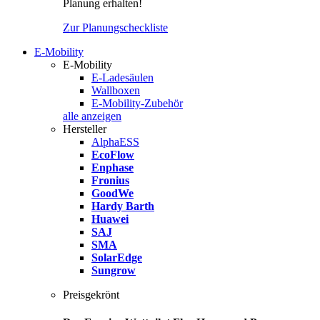
Planung erhalten!
Zur Planungscheckliste
E-Mobility
E-Mobility
E-Ladesäulen
Wallboxen
E-Mobility-Zubehör
alle anzeigen
Hersteller
AlphaESS
EcoFlow
Enphase
Fronius
GoodWe
Hardy Barth
Huawei
SAJ
SMA
SolarEdge
Sungrow
Preisgekrönt