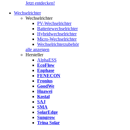
Jetzt entdecken!
Wechselrichter
Wechselrichter
PV-Wechselrichter
Batteriewechselrichter
Hybridwechselrichter
Micro-Wechselrichter
Wechselrichterzubehör
alle anzeigen
Hersteller
AlphaESS
EcoFlow
Enphase
FENECON
Fronius
GoodWe
Huawei
Kostal
SAJ
SMA
SolarEdge
Sungrow
Trina Solar