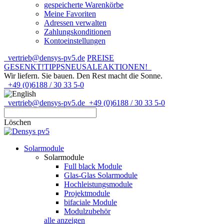
gespeicherte Warenkörbe
Meine Favoriten
Adressen verwalten
Zahlungskonditionen
Kontoeinstellungen
vertrieb@densys-pv5.de
PREISE
GESENKT!
TIPPS
NEU
SALE
AKTIONEN!
Wir liefern. Sie bauen.
Den Rest macht die Sonne.
+49 (0)6188 / 30 33 5-0
vertrieb@densys-pv5.de
+49 (0)6188 / 30 33 5-0
Löschen
Solarmodule
Solarmodule
Full black Module
Glas-Glas Solarmodule
Hochleistungsmodule
Projektmodule
bifaciale Module
Modulzubehör
alle anzeigen