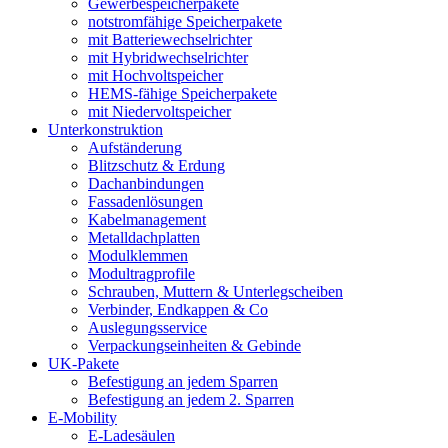
Gewerbespeicherpakete
notstromfähige Speicherpakete
mit Batteriewechselrichter
mit Hybridwechselrichter
mit Hochvoltspeicher
HEMS-fähige Speicherpakete
mit Niedervoltspeicher
Unterkonstruktion
Aufständerung
Blitzschutz & Erdung
Dachanbindungen
Fassadenlösungen
Kabelmanagement
Metalldachplatten
Modulklemmen
Modultragprofile
Schrauben, Muttern & Unterlegscheiben
Verbinder, Endkappen & Co
Auslegungsservice
Verpackungseinheiten & Gebinde
UK-Pakete
Befestigung an jedem Sparren
Befestigung an jedem 2. Sparren
E-Mobility
E-Ladesäulen