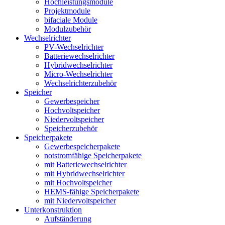
Hochleistungsmodule
Projektmodule
bifaciale Module
Modulzubehör
Wechselrichter
PV-Wechselrichter
Batteriewechselrichter
Hybridwechselrichter
Micro-Wechselrichter
Wechselrichterzubehör
Speicher
Gewerbespeicher
Hochvoltspeicher
Niedervoltspeicher
Speicherzubehör
Speicherpakete
Gewerbespeicherpakete
notstromfähige Speicherpakete
mit Batteriewechselrichter
mit Hybridwechselrichter
mit Hochvoltspeicher
HEMS-fähige Speicherpakete
mit Niedervoltspeicher
Unterkonstruktion
Aufständerung