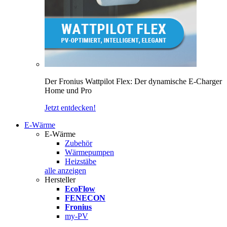
Der Fronius Wattpilot Flex: Der dynamische E-Charger
Home und Pro
Jetzt entdecken!
E-Wärme
E-Wärme
Zubehör
Wärmepumpen
Heizstäbe
alle anzeigen
Hersteller
EcoFlow
FENECON
Fronius
my-PV