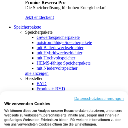
Fronius Reserva Pro
Die Speicherlösung für hohen Energiebedarf
Jetzt entdecken!
Speicherpakete
Speicherpakete
Gewerbespeicherpakete
notstromfähige Speicherpakete
mit Batteriewechselrichter
mit Hybridwechselrichter
mit Hochvoltspeicher
HEMS-fähige Speicherpakete
mit Niedervoltspeicher
alle anzeigen
Hersteller
BYD
Fronius + BYD
GoodWe + BYD
Kostal + BYD
Datenschutzbestimmungen
Wir verwenden Cookies
SMA + BYD
EcoFlow
Wir können diese zur Analyse unserer Besucherdaten platzieren, um unsere
EcoFlow + EcoFlow
Webseite zu verbessern, personalisierte Inhalte anzuzeigen und Ihnen ein
FENECON
großartiges Webseiten-Erlebnis zu bieten. Für weitere Informationen zu den
FENECON + FENECON
von uns verwendeten Cookies öffnen Sie die Einstellungen.