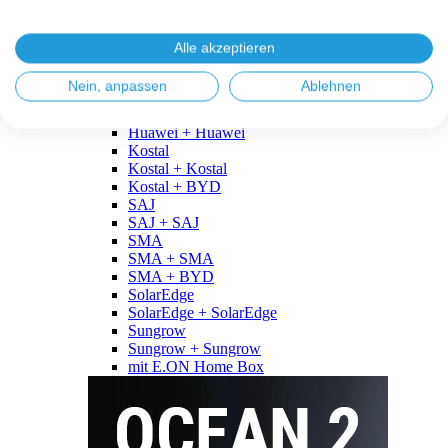
Fronius
Fronius + Fronius
Fronius + BYD
Alle akzeptieren
GoodWe
GoodWe + GoodWe
Nein, anpassen
Ablehnen
GoodWe + BYD
Huawei
Huawei + Huawei
Kostal
Kostal + Kostal
Kostal + BYD
SAJ
SAJ + SAJ
SMA
SMA + SMA
SMA + BYD
SolarEdge
SolarEdge + SolarEdge
Sungrow
Sungrow + Sungrow
mit E.ON Home Box