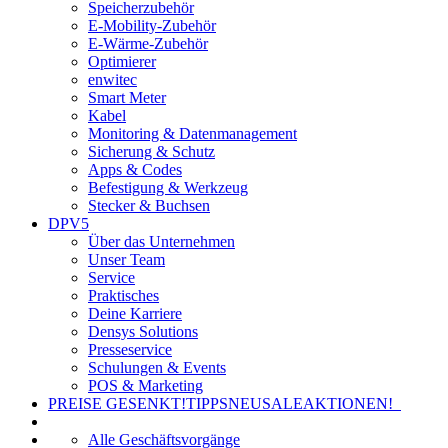
Speicherzubehör
E-Mobility-Zubehör
E-Wärme-Zubehör
Optimierer
enwitec
Smart Meter
Kabel
Monitoring & Datenmanagement
Sicherung & Schutz
Apps & Codes
Befestigung & Werkzeug
Stecker & Buchsen
DPV5
Über das Unternehmen
Unser Team
Service
Praktisches
Deine Karriere
Densys Solutions
Presseservice
Schulungen & Events
POS & Marketing
PREISE GESENKT!
TIPPS
NEU
SALE
AKTIONEN!
Alle Geschäftsvorgänge