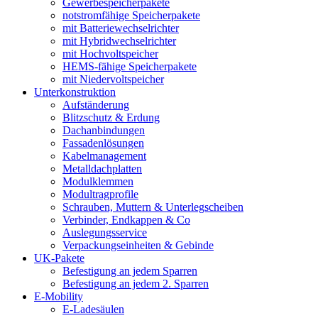
Gewerbespeicherpakete
notstromfähige Speicherpakete
mit Batteriewechselrichter
mit Hybridwechselrichter
mit Hochvoltspeicher
HEMS-fähige Speicherpakete
mit Niedervoltspeicher
Unterkonstruktion
Aufständerung
Blitzschutz & Erdung
Dachanbindungen
Fassadenlösungen
Kabelmanagement
Metalldachplatten
Modulklemmen
Modultragprofile
Schrauben, Muttern & Unterlegscheiben
Verbinder, Endkappen & Co
Auslegungsservice
Verpackungseinheiten & Gebinde
UK-Pakete
Befestigung an jedem Sparren
Befestigung an jedem 2. Sparren
E-Mobility
E-Ladesäulen