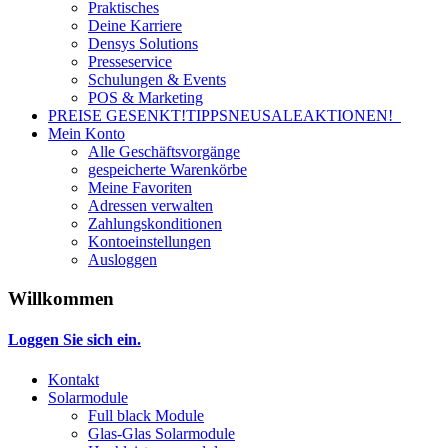
Praktisches
Deine Karriere
Densys Solutions
Presseservice
Schulungen & Events
POS & Marketing
PREISE GESENKT!
TIPPS
NEU
SALE
AKTIONEN!
Mein Konto
Alle Geschäftsvorgänge
gespeicherte Warenkörbe
Meine Favoriten
Adressen verwalten
Zahlungskonditionen
Kontoeinstellungen
Ausloggen
Willkommen
Loggen Sie sich ein.
Kontakt
Solarmodule
Full black Module
Glas-Glas Solarmodule