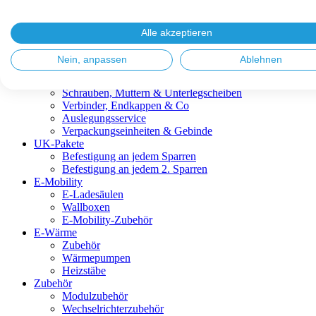
Blitzschutz & Erdung
Dachanbindungen
Fassadenlösungen
Alle akzeptieren
Kabelmanagement
Metalldachplatten
Nein, anpassen
Ablehnen
Modulklemmen
Modultragprofile
Schrauben, Muttern & Unterlegscheiben
Verbinder, Endkappen & Co
Auslegungsservice
Verpackungseinheiten & Gebinde
UK-Pakete
Befestigung an jedem Sparren
Befestigung an jedem 2. Sparren
E-Mobility
E-Ladesäulen
Wallboxen
E-Mobility-Zubehör
E-Wärme
Zubehör
Wärmepumpen
Heizstäbe
Zubehör
Modulzubehör
Wechselrichterzubehör