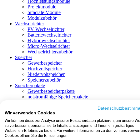
Hochleistungsmodule
Projektmodule
bifaciale Module
Modulzubehör
Wechselrichter
PV-Wechselrichter
Batteriewechselrichter
Hybridwechselrichter
Micro-Wechselrichter
Wechselrichterzubehör
Speicher
Gewerbespeicher
Hochvoltspeicher
Niedervoltspeicher
Speicherzubehör
Speicherpakete
Gewerbespeicherpakete
notstromfähige Speicherpakete
mit Batteriewechselrichter
mit Hybridwechselrichter
Datenschutzbestimm
Wir verwenden Cookies
mit Hochvoltspeicher
HEMS-fähige Speicherpakete
Wir können diese zur Analyse unserer Besucherdaten platzieren, um unsere We
mit Niedervoltspeicher
zu verbessern, personalisierte Inhalte anzuzeigen und Ihnen ein großartiges
Unterkonstruktion
Webseiten-Erlebnis zu bieten. Für weitere Informationen zu den von uns verwe
Aufständerung
Cookies öffnen Sie die Einstellungen.