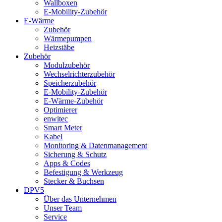
Wallboxen
E-Mobility-Zubehör
E-Wärme
Zubehör
Wärmepumpen
Heizstäbe
Zubehör
Modulzubehör
Wechselrichterzubehör
Speicherzubehör
E-Mobility-Zubehör
E-Wärme-Zubehör
Optimierer
enwitec
Smart Meter
Kabel
Monitoring & Datenmanagement
Sicherung & Schutz
Apps & Codes
Befestigung & Werkzeug
Stecker & Buchsen
DPV5
Über das Unternehmen
Unser Team
Service