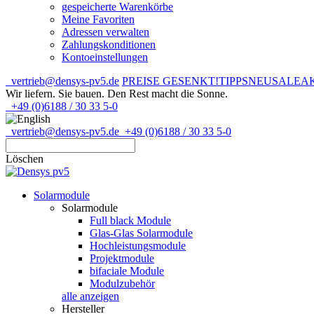
gespeicherte Warenkörbe
Meine Favoriten
Adressen verwalten
Zahlungskonditionen
Kontoeinstellungen
vertrieb@densys-pv5.de
PREISE GESENKT!
TIPPS
NEU
SALE
A
Wir liefern. Sie bauen.
Den Rest macht die Sonne.
+49 (0)6188 / 30 33 5-0
vertrieb@densys-pv5.de
+49 (0)6188 / 30 33 5-0
Löschen
Solarmodule
Solarmodule
Full black Module
Glas-Glas Solarmodule
Hochleistungsmodule
Projektmodule
bifaciale Module
Modulzubehör
alle anzeigen
Hersteller