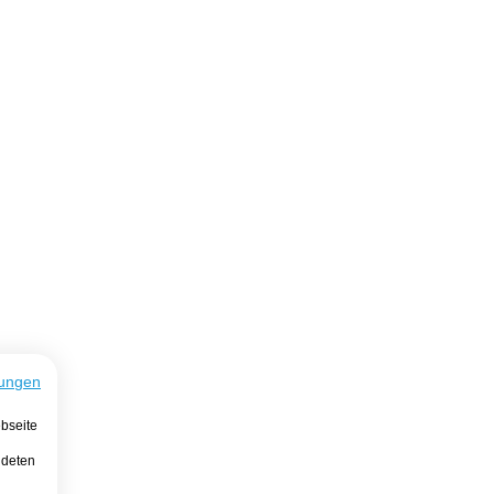
ungen
bseite
ndeten