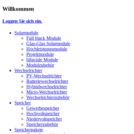
Willkommen
Loggen Sie sich ein.
Solarmodule
Full black Module
Glas-Glas Solarmodule
Hochleistungsmodule
Projektmodule
bifaciale Module
Modulzubehör
Wechselrichter
PV-Wechselrichter
Batteriewechselrichter
Hybridwechselrichter
Micro-Wechselrichter
Wechselrichterzubehör
Speicher
Gewerbespeicher
Hochvoltspeicher
Niedervoltspeicher
Speicherzubehör
Speicherpakete