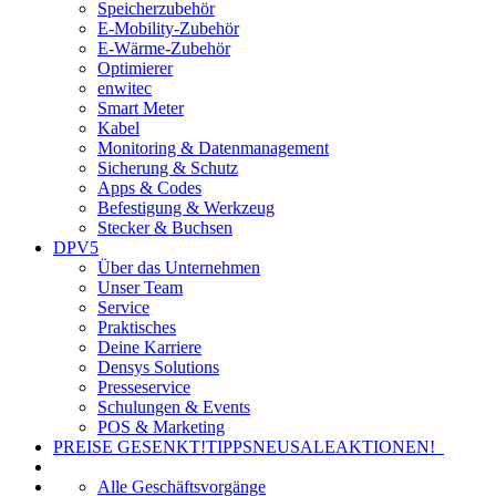
Speicherzubehör
E-Mobility-Zubehör
E-Wärme-Zubehör
Optimierer
enwitec
Smart Meter
Kabel
Monitoring & Datenmanagement
Sicherung & Schutz
Apps & Codes
Befestigung & Werkzeug
Stecker & Buchsen
DPV5
Über das Unternehmen
Unser Team
Service
Praktisches
Deine Karriere
Densys Solutions
Presseservice
Schulungen & Events
POS & Marketing
PREISE GESENKT!
TIPPS
NEU
SALE
AKTIONEN!
Alle Geschäftsvorgänge