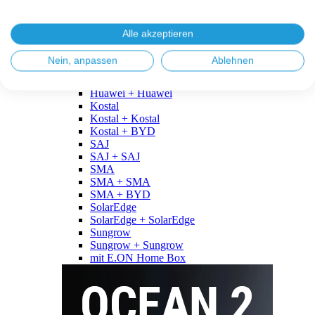
Fronius
Fronius + Fronius
Fronius + BYD
Alle akzeptieren
GoodWe
GoodWe + GoodWe
Nein, anpassen
Ablehnen
GoodWe + BYD
Huawei
Huawei + Huawei
Kostal
Kostal + Kostal
Kostal + BYD
SAJ
SAJ + SAJ
SMA
SMA + SMA
SMA + BYD
SolarEdge
SolarEdge + SolarEdge
Sungrow
Sungrow + Sungrow
mit E.ON Home Box