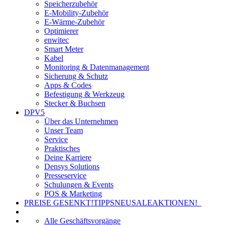
Speicherzubehör
E-Mobility-Zubehör
E-Wärme-Zubehör
Optimierer
enwitec
Smart Meter
Kabel
Monitoring & Datenmanagement
Sicherung & Schutz
Apps & Codes
Befestigung & Werkzeug
Stecker & Buchsen
DPV5
Über das Unternehmen
Unser Team
Service
Praktisches
Deine Karriere
Densys Solutions
Presseservice
Schulungen & Events
POS & Marketing
PREISE GESENKT!
TIPPS
NEU
SALE
AKTIONEN!
Alle Geschäftsvorgänge