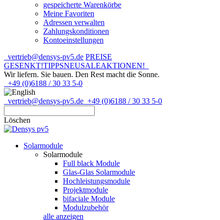
gespeicherte Warenkörbe
Meine Favoriten
Adressen verwalten
Zahlungskonditionen
Kontoeinstellungen
vertrieb@densys-pv5.de
PREISE
GESENKT!
TIPPS
NEU
SALE
AKTIONEN!
Wir liefern. Sie bauen.
Den Rest macht die Sonne.
+49 (0)6188 / 30 33 5-0
vertrieb@densys-pv5.de
+49 (0)6188 / 30 33 5-0
Löschen
Solarmodule
Solarmodule
Full black Module
Glas-Glas Solarmodule
Hochleistungsmodule
Projektmodule
bifaciale Module
Modulzubehör
alle anzeigen