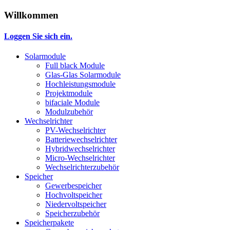
Willkommen
Loggen Sie sich ein.
Solarmodule
Full black Module
Glas-Glas Solarmodule
Hochleistungsmodule
Projektmodule
bifaciale Module
Modulzubehör
Wechselrichter
PV-Wechselrichter
Batteriewechselrichter
Hybridwechselrichter
Micro-Wechselrichter
Wechselrichterzubehör
Speicher
Gewerbespeicher
Hochvoltspeicher
Niedervoltspeicher
Speicherzubehör
Speicherpakete