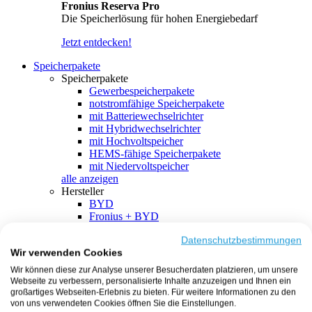
Fronius Reserva Pro
Die Speicherlösung für hohen Energiebedarf
Jetzt entdecken!
Speicherpakete
Speicherpakete
Gewerbespeicherpakete
notstromfähige Speicherpakete
mit Batteriewechselrichter
mit Hybridwechselrichter
mit Hochvoltspeicher
HEMS-fähige Speicherpakete
mit Niedervoltspeicher
alle anzeigen
Hersteller
BYD
Fronius + BYD
GoodWe + BYD
Kostal + BYD
Datenschutzbestimmungen
Wir verwenden Cookies
SMA + BYD
EcoFlow
Wir können diese zur Analyse unserer Besucherdaten platzieren, um unsere
EcoFlow + EcoFlow
Webseite zu verbessern, personalisierte Inhalte anzuzeigen und Ihnen ein
FENECON
großartiges Webseiten-Erlebnis zu bieten. Für weitere Informationen zu den
FENECON + FENECON
von uns verwendeten Cookies öffnen Sie die Einstellungen.