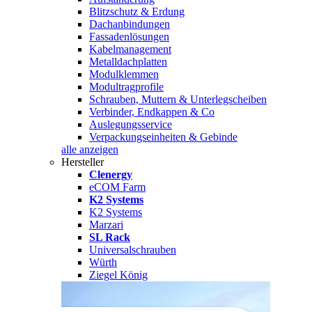
Blitzschutz & Erdung
Dachanbindungen
Fassadenlösungen
Kabelmanagement
Metalldachplatten
Modulklemmen
Modultragprofile
Schrauben, Muttern & Unterlegscheiben
Verbinder, Endkappen & Co
Auslegungsservice
Verpackungseinheiten & Gebinde
alle anzeigen
Hersteller
Clenergy
eCOM Farm
K2 Systems
K2 Systems
Marzari
SL Rack
Universalschrauben
Würth
Ziegel König