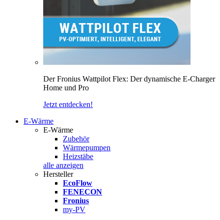
Der Fronius Wattpilot Flex: Der dynamische E-Charger
Home und Pro
Jetzt entdecken!
E-Wärme
E-Wärme
Zubehör
Wärmepumpen
Heizstäbe
alle anzeigen
Hersteller
EcoFlow
FENECON
Fronius
my-PV