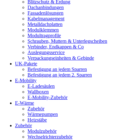
Blitzschutz & Erdung
Dachanbindungen
Fassadenlösungen
Kabelmanagement
Metalldachplatten
Modulklemmen
Modultragprofile
Schrauben, Muttern & Unterlegscheiben
Verbinder, Endkappen & Co
Auslegungsservice
Verpackungseinheiten & Gebinde
UK-Pakete
Befestigung an jedem Sparren
Befestigung an jedem 2. Sparren
E-Mobility
E-Ladesäulen
Wallboxen
E-Mobility-Zubehör
E-Wärme
Zubehör
Wärmepumpen
Heizstäbe
Zubehör
Modulzubehör
Wechselrichterzubehör