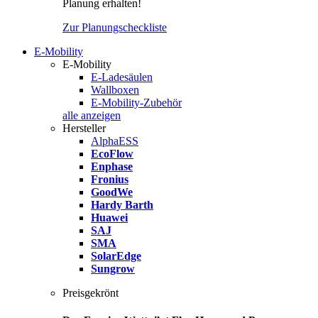
Planung erhalten!
Zur Planungscheckliste
E-Mobility
E-Mobility
E-Ladesäulen
Wallboxen
E-Mobility-Zubehör
alle anzeigen
Hersteller
AlphaESS
EcoFlow
Enphase
Fronius
GoodWe
Hardy Barth
Huawei
SAJ
SMA
SolarEdge
Sungrow
Preisgekrönt