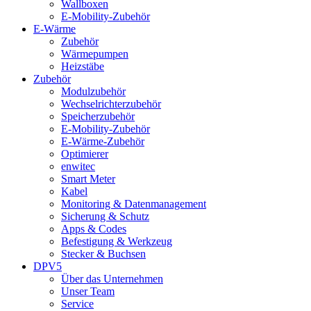
Wallboxen
E-Mobility-Zubehör
E-Wärme
Zubehör
Wärmepumpen
Heizstäbe
Zubehör
Modulzubehör
Wechselrichterzubehör
Speicherzubehör
E-Mobility-Zubehör
E-Wärme-Zubehör
Optimierer
enwitec
Smart Meter
Kabel
Monitoring & Datenmanagement
Sicherung & Schutz
Apps & Codes
Befestigung & Werkzeug
Stecker & Buchsen
DPV5
Über das Unternehmen
Unser Team
Service