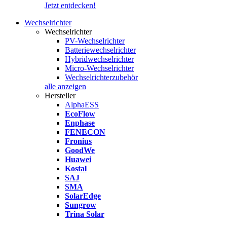
Jetzt entdecken!
Wechselrichter
Wechselrichter
PV-Wechselrichter
Batteriewechselrichter
Hybridwechselrichter
Micro-Wechselrichter
Wechselrichterzubehör
alle anzeigen
Hersteller
AlphaESS
EcoFlow
Enphase
FENECON
Fronius
GoodWe
Huawei
Kostal
SAJ
SMA
SolarEdge
Sungrow
Trina Solar