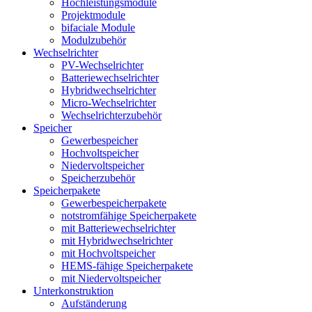
Hochleistungsmodule
Projektmodule
bifaciale Module
Modulzubehör
Wechselrichter
PV-Wechselrichter
Batteriewechselrichter
Hybridwechselrichter
Micro-Wechselrichter
Wechselrichterzubehör
Speicher
Gewerbespeicher
Hochvoltspeicher
Niedervoltspeicher
Speicherzubehör
Speicherpakete
Gewerbespeicherpakete
notstromfähige Speicherpakete
mit Batteriewechselrichter
mit Hybridwechselrichter
mit Hochvoltspeicher
HEMS-fähige Speicherpakete
mit Niedervoltspeicher
Unterkonstruktion
Aufständerung