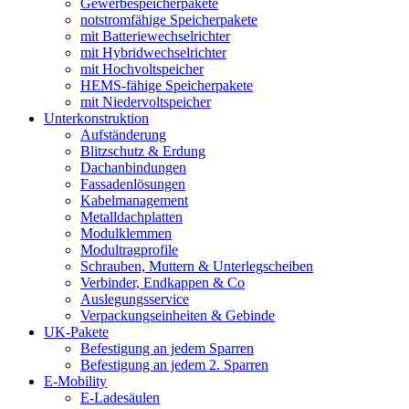
Gewerbespeicherpakete
notstromfähige Speicherpakete
mit Batteriewechselrichter
mit Hybridwechselrichter
mit Hochvoltspeicher
HEMS-fähige Speicherpakete
mit Niedervoltspeicher
Unterkonstruktion
Aufständerung
Blitzschutz & Erdung
Dachanbindungen
Fassadenlösungen
Kabelmanagement
Metalldachplatten
Modulklemmen
Modultragprofile
Schrauben, Muttern & Unterlegscheiben
Verbinder, Endkappen & Co
Auslegungsservice
Verpackungseinheiten & Gebinde
UK-Pakete
Befestigung an jedem Sparren
Befestigung an jedem 2. Sparren
E-Mobility
E-Ladesäulen