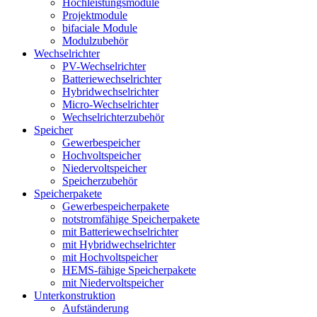
Hochleistungsmodule
Projektmodule
bifaciale Module
Modulzubehör
Wechselrichter
PV-Wechselrichter
Batteriewechselrichter
Hybridwechselrichter
Micro-Wechselrichter
Wechselrichterzubehör
Speicher
Gewerbespeicher
Hochvoltspeicher
Niedervoltspeicher
Speicherzubehör
Speicherpakete
Gewerbespeicherpakete
notstromfähige Speicherpakete
mit Batteriewechselrichter
mit Hybridwechselrichter
mit Hochvoltspeicher
HEMS-fähige Speicherpakete
mit Niedervoltspeicher
Unterkonstruktion
Aufständerung