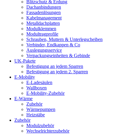
Blitzschutz & Erdung
Dachanbindungen
Fassadenlösungen
Kabelmanagement
Metalldachplatten
Modulklemmen
Modultragprofile
Schrauben, Muttern & Unterlegscheiben
Verbinder, Endkappen & Co
Auslegungsservice
Verpackungseinheiten & Gebinde
UK-Pakete
Befestigung an jedem Sparren
Befestigung an jedem 2. Sparren
E-Mobility
E-Ladesäulen
Wallboxen
E-Mobility-Zubehör
E-Wärme
Zubehör
Wärmepumpen
Heizstäbe
Zubehör
Modulzubehör
Wechselrichterzubehör