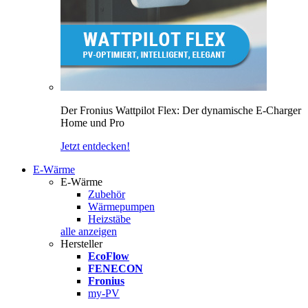
Der Fronius Wattpilot Flex: Der dynamische E-Charger
Home und Pro
Jetzt entdecken!
E-Wärme
E-Wärme
Zubehör
Wärmepumpen
Heizstäbe
alle anzeigen
Hersteller
EcoFlow
FENECON
Fronius
my-PV