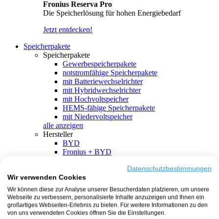
Fronius Reserva Pro
Die Speicherlösung für hohen Energiebedarf
Jetzt entdecken!
Speicherpakete
Speicherpakete
Gewerbespeicherpakete
notstromfähige Speicherpakete
mit Batteriewechselrichter
mit Hybridwechselrichter
mit Hochvoltspeicher
HEMS-fähige Speicherpakete
mit Niedervoltspeicher
alle anzeigen
Hersteller
BYD
Fronius + BYD
GoodWe + BYD
Kostal + BYD
Datenschutzbestimmungen
Wir verwenden Cookies
SMA + BYD
EcoFlow
Wir können diese zur Analyse unserer Besucherdaten platzieren, um unsere
EcoFlow + EcoFlow
Webseite zu verbessern, personalisierte Inhalte anzuzeigen und Ihnen ein
FENECON
großartiges Webseiten-Erlebnis zu bieten. Für weitere Informationen zu den
FENECON + FENECON
von uns verwendeten Cookies öffnen Sie die Einstellungen.