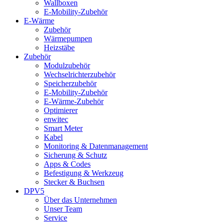
Wallboxen
E-Mobility-Zubehör
E-Wärme
Zubehör
Wärmepumpen
Heizstäbe
Zubehör
Modulzubehör
Wechselrichterzubehör
Speicherzubehör
E-Mobility-Zubehör
E-Wärme-Zubehör
Optimierer
enwitec
Smart Meter
Kabel
Monitoring & Datenmanagement
Sicherung & Schutz
Apps & Codes
Befestigung & Werkzeug
Stecker & Buchsen
DPV5
Über das Unternehmen
Unser Team
Service