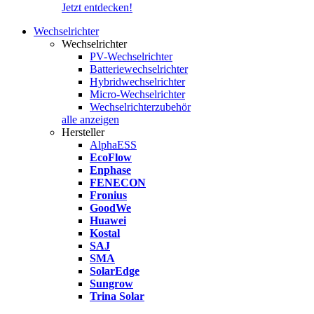
Jetzt entdecken!
Wechselrichter
Wechselrichter
PV-Wechselrichter
Batteriewechselrichter
Hybridwechselrichter
Micro-Wechselrichter
Wechselrichterzubehör
alle anzeigen
Hersteller
AlphaESS
EcoFlow
Enphase
FENECON
Fronius
GoodWe
Huawei
Kostal
SAJ
SMA
SolarEdge
Sungrow
Trina Solar