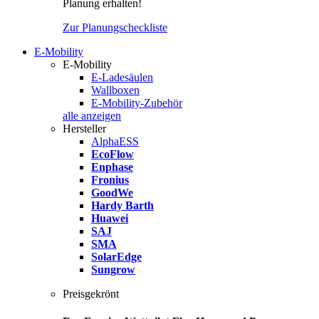
Planung erhalten!
Zur Planungscheckliste
E-Mobility
E-Mobility
E-Ladesäulen
Wallboxen
E-Mobility-Zubehör
alle anzeigen
Hersteller
AlphaESS
EcoFlow
Enphase
Fronius
GoodWe
Hardy Barth
Huawei
SAJ
SMA
SolarEdge
Sungrow
Preisgekrönt