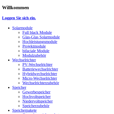
Willkommen
Loggen Sie sich ein.
Solarmodule
Full black Module
Glas-Glas Solarmodule
Hochleistungsmodule
Projektmodule
bifaciale Module
Modulzubehör
Wechselrichter
PV-Wechselrichter
Batteriewechselrichter
Hybridwechselrichter
Micro-Wechselrichter
Wechselrichterzubehör
Speicher
Gewerbespeicher
Hochvoltspeicher
Niedervoltspeicher
Speicherzubehör
Speicherpakete