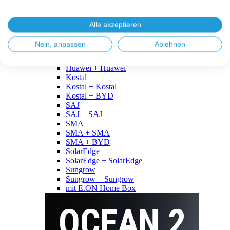
Fronius
Fronius + Fronius
Fronius + BYD
Alle akzeptieren
GoodWe
GoodWe + GoodWe
Nein, anpassen
Ablehnen
GoodWe + BYD
Huawei
Huawei + Huawei
Kostal
Kostal + Kostal
Kostal + BYD
SAJ
SAJ + SAJ
SMA
SMA + SMA
SMA + BYD
SolarEdge
SolarEdge + SolarEdge
Sungrow
Sungrow + Sungrow
mit E.ON Home Box