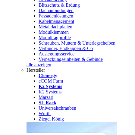
Blitzschutz & Erdung
Dachanbindungen
Fassadenlösungen
Kabelmanagement
Metalldachplatten
Modulklemmen
Modultragprofile
Schrauben, Muttern & Unterlegscheiben
Verbinder, Endkappen & Co
Auslegungsservice
Verpackungseinheiten & Gebinde
alle anzeigen
Hersteller
Clenergy
eCOM Farm
K2 Systems
K2 Systems
Marzari
SL Rack
Universalschrauben
Würth
Ziegel König