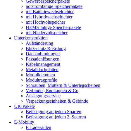
Gewerbespeicherpakete
notstromfähige Speicherpakete
mit Batteriewechselrichter
mit Hybridwechselrichter
mit Hochvoltspeicher
HEMS-fähige Speicherpakete
mit Niedervoltspeicher
Unterkonstruktion
Aufständerung
Blitzschutz & Erdung
Dachanbindungen
Fassadenlösungen
Kabelmanagement
Metalldachplatten
Modulklemmen
Modultragprofile
Schrauben, Muttern & Unterlegscheiben
Verbinder, Endkappen & Co
Auslegungsservice
Verpackungseinheiten & Gebinde
UK-Pakete
Befestigung an jedem Sparren
Befestigung an jedem 2. Sparren
E-Mobility
E-Ladesäulen