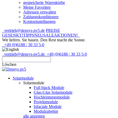
gespeicherte Warenkörbe
Meine Favoriten
Adressen verwalten
Zahlungskonditionen
Kontoeinstellungen
vertrieb@densys-pv5.de
PREISE
GESENKT!
TIPPS
NEU
SALE
AKTIONEN!
Wir liefern. Sie bauen.
Den Rest macht die Sonne.
+49 (0)6188 / 30 33 5-0
vertrieb@densys-pv5.de
+49 (0)6188 / 30 33 5-0
Löschen
Solarmodule
Solarmodule
Full black Module
Glas-Glas Solarmodule
Hochleistungsmodule
Projektmodule
bifaciale Module
Modulzubehör
alle anzeigen