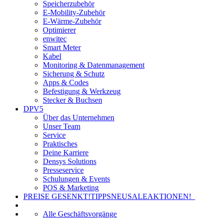
Speicherzubehör
E-Mobility-Zubehör
E-Wärme-Zubehör
Optimierer
enwitec
Smart Meter
Kabel
Monitoring & Datenmanagement
Sicherung & Schutz
Apps & Codes
Befestigung & Werkzeug
Stecker & Buchsen
DPV5
Über das Unternehmen
Unser Team
Service
Praktisches
Deine Karriere
Densys Solutions
Presseservice
Schulungen & Events
POS & Marketing
PREISE GESENKT!
TIPPS
NEU
SALE
AKTIONEN!
Alle Geschäftsvorgänge