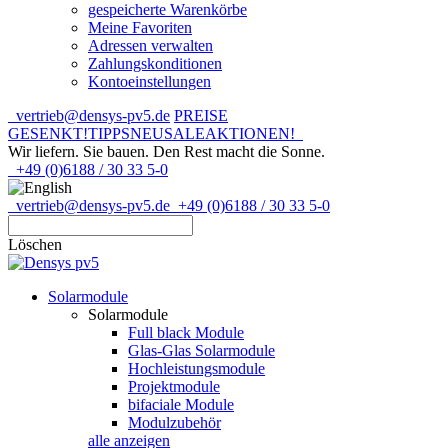
gespeicherte Warenkörbe
Meine Favoriten
Adressen verwalten
Zahlungskonditionen
Kontoeinstellungen
vertrieb@densys-pv5.de
PREISE
GESENKT!
TIPPS
NEU
SALE
AKTIONEN!
Wir liefern. Sie bauen.
Den Rest macht die Sonne.
+49 (0)6188 / 30 33 5-0
vertrieb@densys-pv5.de
+49 (0)6188 / 30 33 5-0
Löschen
Solarmodule
Solarmodule
Full black Module
Glas-Glas Solarmodule
Hochleistungsmodule
Projektmodule
bifaciale Module
Modulzubehör
alle anzeigen