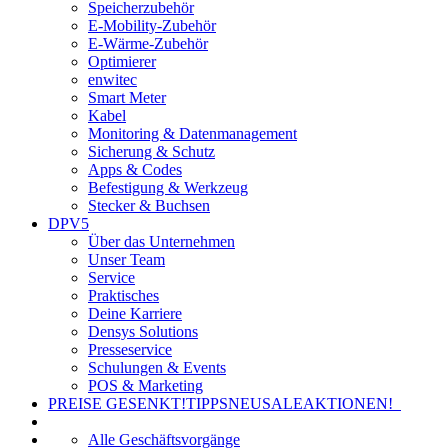
Speicherzubehör
E-Mobility-Zubehör
E-Wärme-Zubehör
Optimierer
enwitec
Smart Meter
Kabel
Monitoring & Datenmanagement
Sicherung & Schutz
Apps & Codes
Befestigung & Werkzeug
Stecker & Buchsen
DPV5
Über das Unternehmen
Unser Team
Service
Praktisches
Deine Karriere
Densys Solutions
Presseservice
Schulungen & Events
POS & Marketing
PREISE GESENKT!
TIPPS
NEU
SALE
AKTIONEN!
Alle Geschäftsvorgänge