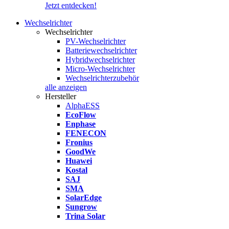
Jetzt entdecken!
Wechselrichter
Wechselrichter
PV-Wechselrichter
Batteriewechselrichter
Hybridwechselrichter
Micro-Wechselrichter
Wechselrichterzubehör
alle anzeigen
Hersteller
AlphaESS
EcoFlow
Enphase
FENECON
Fronius
GoodWe
Huawei
Kostal
SAJ
SMA
SolarEdge
Sungrow
Trina Solar