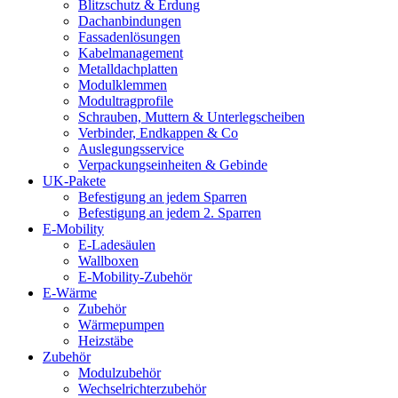
Blitzschutz & Erdung
Dachanbindungen
Fassadenlösungen
Kabelmanagement
Metalldachplatten
Modulklemmen
Modultragprofile
Schrauben, Muttern & Unterlegscheiben
Verbinder, Endkappen & Co
Auslegungsservice
Verpackungseinheiten & Gebinde
UK-Pakete
Befestigung an jedem Sparren
Befestigung an jedem 2. Sparren
E-Mobility
E-Ladesäulen
Wallboxen
E-Mobility-Zubehör
E-Wärme
Zubehör
Wärmepumpen
Heizstäbe
Zubehör
Modulzubehör
Wechselrichterzubehör