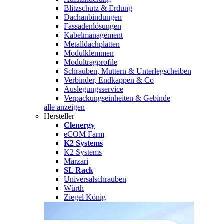
Blitzschutz & Erdung
Dachanbindungen
Fassadenlösungen
Kabelmanagement
Metalldachplatten
Modulklemmen
Modultragprofile
Schrauben, Muttern & Unterlegscheiben
Verbinder, Endkappen & Co
Auslegungsservice
Verpackungseinheiten & Gebinde
alle anzeigen
Hersteller
Clenergy
eCOM Farm
K2 Systems
K2 Systems
Marzari
SL Rack
Universalschrauben
Würth
Ziegel König