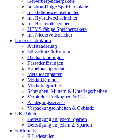
Gewerbespeicherpakete
notstromfähige Speicherpakete
mit Batteriewechselrichter
mit Hybridwechselrichter
mit Hochvoltspeicher
HEMS-fähige Speicherpakete
mit Niedervoltspeicher
Unterkonstruktion
Aufständerung
Blitzschutz & Erdung
Dachanbindungen
Fassadenlösungen
Kabelmanagement
Metalldachplatten
Modulklemmen
Modultragprofile
Schrauben, Muttern & Unterlegscheiben
Verbinder, Endkappen & Co
Auslegungsservice
Verpackungseinheiten & Gebinde
UK-Pakete
Befestigung an jedem Sparren
Befestigung an jedem 2. Sparren
E-Mobility
E-Ladesäulen