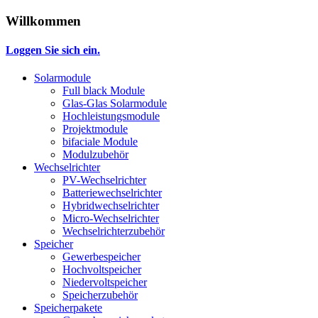
Willkommen
Loggen Sie sich ein.
Solarmodule
Full black Module
Glas-Glas Solarmodule
Hochleistungsmodule
Projektmodule
bifaciale Module
Modulzubehör
Wechselrichter
PV-Wechselrichter
Batteriewechselrichter
Hybridwechselrichter
Micro-Wechselrichter
Wechselrichterzubehör
Speicher
Gewerbespeicher
Hochvoltspeicher
Niedervoltspeicher
Speicherzubehör
Speicherpakete