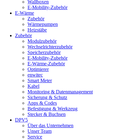
Wallboxen
E-Mobility-Zubehör
E-Wärme
Zubehör
Wärmepumpen
Heizstäbe
Zubehör
Modulzubehör
Wechselrichterzubehör
Speicherzubehör
E-Mobility-Zubehör
E-Wärme-Zubehör
Optimierer
enwitec
Smart Meter
Kabel
Monitoring & Datenmanagement
Sicherung & Schutz
Apps & Codes
Befestigung & Werkzeug
Stecker & Buchsen
DPV5
Über das Unternehmen
Unser Team
Service