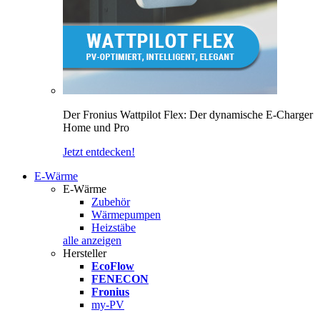
Der Fronius Wattpilot Flex: Der dynamische E-Charger
Home und Pro
Jetzt entdecken!
E-Wärme
E-Wärme
Zubehör
Wärmepumpen
Heizstäbe
alle anzeigen
Hersteller
EcoFlow
FENECON
Fronius
my-PV