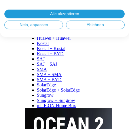
Fronius
Fronius + Fronius
Fronius + BYD
Alle akzeptieren
GoodWe
GoodWe + GoodWe
Nein, anpassen
Ablehnen
GoodWe + BYD
Huawei
Huawei + Huawei
Kostal
Kostal + Kostal
Kostal + BYD
SAJ
SAJ + SAJ
SMA
SMA + SMA
SMA + BYD
SolarEdge
SolarEdge + SolarEdge
Sungrow
Sungrow + Sungrow
mit E.ON Home Box