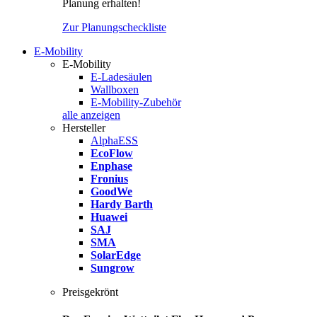
Planung erhalten!
Zur Planungscheckliste
E-Mobility
E-Mobility
E-Ladesäulen
Wallboxen
E-Mobility-Zubehör
alle anzeigen
Hersteller
AlphaESS
EcoFlow
Enphase
Fronius
GoodWe
Hardy Barth
Huawei
SAJ
SMA
SolarEdge
Sungrow
Preisgekrönt