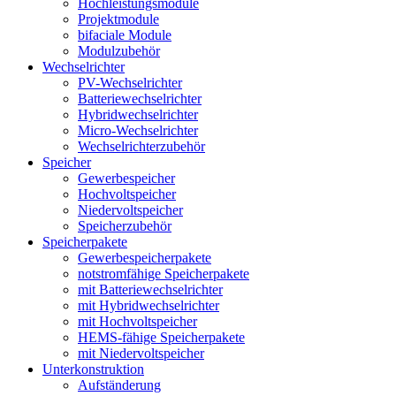
Hochleistungsmodule
Projektmodule
bifaciale Module
Modulzubehör
Wechselrichter
PV-Wechselrichter
Batteriewechselrichter
Hybridwechselrichter
Micro-Wechselrichter
Wechselrichterzubehör
Speicher
Gewerbespeicher
Hochvoltspeicher
Niedervoltspeicher
Speicherzubehör
Speicherpakete
Gewerbespeicherpakete
notstromfähige Speicherpakete
mit Batteriewechselrichter
mit Hybridwechselrichter
mit Hochvoltspeicher
HEMS-fähige Speicherpakete
mit Niedervoltspeicher
Unterkonstruktion
Aufständerung