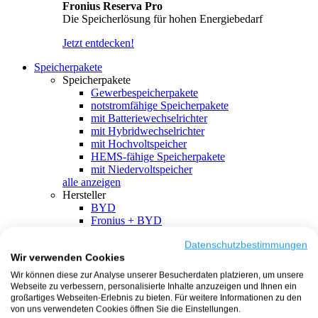
Fronius Reserva Pro
Die Speicherlösung für hohen Energiebedarf
Jetzt entdecken!
Speicherpakete
Speicherpakete
Gewerbespeicherpakete
notstromfähige Speicherpakete
mit Batteriewechselrichter
mit Hybridwechselrichter
mit Hochvoltspeicher
HEMS-fähige Speicherpakete
mit Niedervoltspeicher
alle anzeigen
Hersteller
BYD
Fronius + BYD
GoodWe + BYD
Kostal + BYD
Datenschutzbestimmungen
Wir verwenden Cookies
SMA + BYD
EcoFlow
Wir können diese zur Analyse unserer Besucherdaten platzieren, um unsere
EcoFlow + EcoFlow
Webseite zu verbessern, personalisierte Inhalte anzuzeigen und Ihnen ein
FENECON
großartiges Webseiten-Erlebnis zu bieten. Für weitere Informationen zu den
FENECON + FENECON
von uns verwendeten Cookies öffnen Sie die Einstellungen.