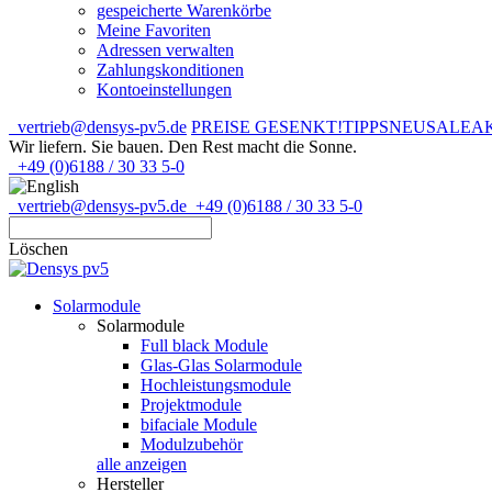
gespeicherte Warenkörbe
Meine Favoriten
Adressen verwalten
Zahlungskonditionen
Kontoeinstellungen
vertrieb@densys-pv5.de
PREISE GESENKT!
TIPPS
NEU
SALE
A
Wir liefern. Sie bauen.
Den Rest macht die Sonne.
+49 (0)6188 / 30 33 5-0
vertrieb@densys-pv5.de
+49 (0)6188 / 30 33 5-0
Löschen
Solarmodule
Solarmodule
Full black Module
Glas-Glas Solarmodule
Hochleistungsmodule
Projektmodule
bifaciale Module
Modulzubehör
alle anzeigen
Hersteller