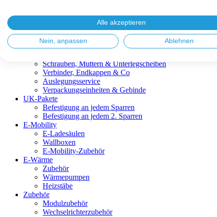
Blitzschutz & Erdung
Dachanbindungen
Fassadenlösungen
Alle akzeptieren
Kabelmanagement
Metalldachplatten
Nein, anpassen
Ablehnen
Modulklemmen
Modultragprofile
Schrauben, Muttern & Unterlegscheiben
Verbinder, Endkappen & Co
Auslegungsservice
Verpackungseinheiten & Gebinde
UK-Pakete
Befestigung an jedem Sparren
Befestigung an jedem 2. Sparren
E-Mobility
E-Ladesäulen
Wallboxen
E-Mobility-Zubehör
E-Wärme
Zubehör
Wärmepumpen
Heizstäbe
Zubehör
Modulzubehör
Wechselrichterzubehör