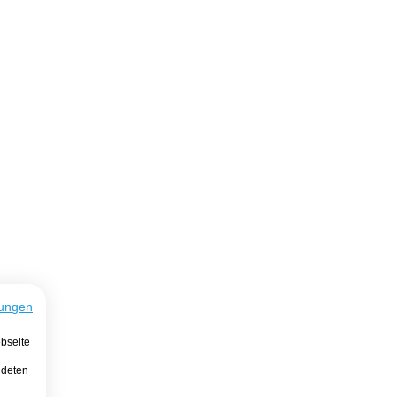
ungen
bseite
ndeten