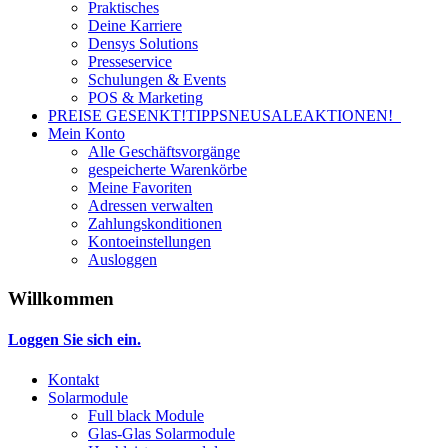
Praktisches
Deine Karriere
Densys Solutions
Presseservice
Schulungen & Events
POS & Marketing
PREISE GESENKT!
TIPPS
NEU
SALE
AKTIONEN!
Mein Konto
Alle Geschäftsvorgänge
gespeicherte Warenkörbe
Meine Favoriten
Adressen verwalten
Zahlungskonditionen
Kontoeinstellungen
Ausloggen
Willkommen
Loggen Sie sich ein.
Kontakt
Solarmodule
Full black Module
Glas-Glas Solarmodule