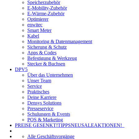
Speicherzubehör
E-Mobility-Zubehör
E-Wärme-Zubehör
Optimierer
enwitec
Smart Meter
Kabel
Monitoring & Datenmanagement
Sicherung & Schutz
Apps & Codes
Befestigung & Werkzeug
Stecker & Buchsen
DPV5
Über das Unternehmen
Unser Team
Service
Praktisches
Deine Karriere
Densys Solutions
Presseservice
Schulungen & Events
POS & Marketing
PREISE GESENKT!
TIPPS
NEU
SALE
AKTIONEN!
Alle Geschäftsvorgänge