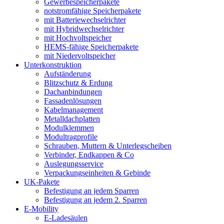
Gewerbespeicherpakete
notstromfähige Speicherpakete
mit Batteriewechselrichter
mit Hybridwechselrichter
mit Hochvoltspeicher
HEMS-fähige Speicherpakete
mit Niedervoltspeicher
Unterkonstruktion
Aufständerung
Blitzschutz & Erdung
Dachanbindungen
Fassadenlösungen
Kabelmanagement
Metalldachplatten
Modulklemmen
Modultragprofile
Schrauben, Muttern & Unterlegscheiben
Verbinder, Endkappen & Co
Auslegungsservice
Verpackungseinheiten & Gebinde
UK-Pakete
Befestigung an jedem Sparren
Befestigung an jedem 2. Sparren
E-Mobility
E-Ladesäulen