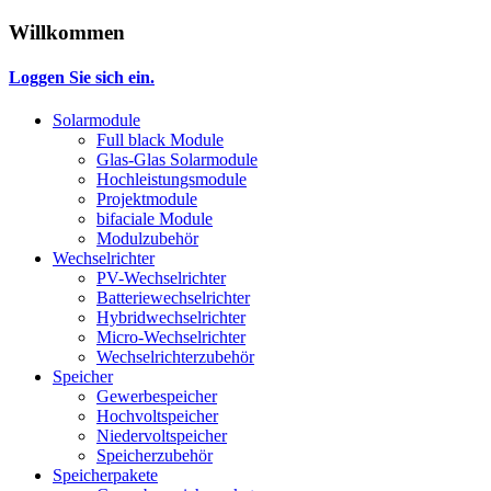
Willkommen
Loggen Sie sich ein.
Solarmodule
Full black Module
Glas-Glas Solarmodule
Hochleistungsmodule
Projektmodule
bifaciale Module
Modulzubehör
Wechselrichter
PV-Wechselrichter
Batteriewechselrichter
Hybridwechselrichter
Micro-Wechselrichter
Wechselrichterzubehör
Speicher
Gewerbespeicher
Hochvoltspeicher
Niedervoltspeicher
Speicherzubehör
Speicherpakete