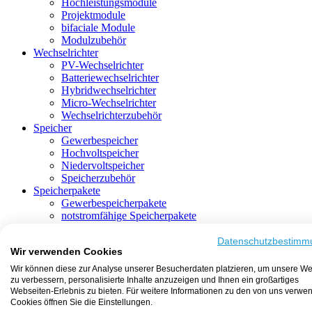
Hochleistungsmodule
Projektmodule
bifaciale Module
Modulzubehör
Wechselrichter
PV-Wechselrichter
Batteriewechselrichter
Hybridwechselrichter
Micro-Wechselrichter
Wechselrichterzubehör
Speicher
Gewerbespeicher
Hochvoltspeicher
Niedervoltspeicher
Speicherzubehör
Speicherpakete
Gewerbespeicherpakete
notstromfähige Speicherpakete
mit Batteriewechselrichter
mit Hybridwechselrichter
Datenschutzbestimm
Wir verwenden Cookies
mit Hochvoltspeicher
HEMS-fähige Speicherpakete
Wir können diese zur Analyse unserer Besucherdaten platzieren, um unsere We
mit Niedervoltspeicher
zu verbessern, personalisierte Inhalte anzuzeigen und Ihnen ein großartiges
Unterkonstruktion
Webseiten-Erlebnis zu bieten. Für weitere Informationen zu den von uns verwe
Aufständerung
Cookies öffnen Sie die Einstellungen.