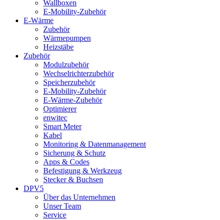
Wallboxen
E-Mobility-Zubehör
E-Wärme
Zubehör
Wärmepumpen
Heizstäbe
Zubehör
Modulzubehör
Wechselrichterzubehör
Speicherzubehör
E-Mobility-Zubehör
E-Wärme-Zubehör
Optimierer
enwitec
Smart Meter
Kabel
Monitoring & Datenmanagement
Sicherung & Schutz
Apps & Codes
Befestigung & Werkzeug
Stecker & Buchsen
DPV5
Über das Unternehmen
Unser Team
Service