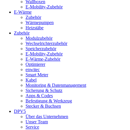
Wallboxen
E-Mobility-Zubehör
E-Wärme
Zubehör
Wärmepumpen
Heizstäbe
Zubehör
Modulzubehör
Wechselrichterzubehör
Speicherzubehör
E-Mobility-Zubehör
E-Wärme-Zubehör
Optimierer
enwitec
Smart Meter
Kabel
Monitoring & Datenmanagement
Sicherung & Schutz
Apps & Codes
Befestigung & Werkzeug
Stecker & Buchsen
DPV5
Über das Unternehmen
Unser Team
Service