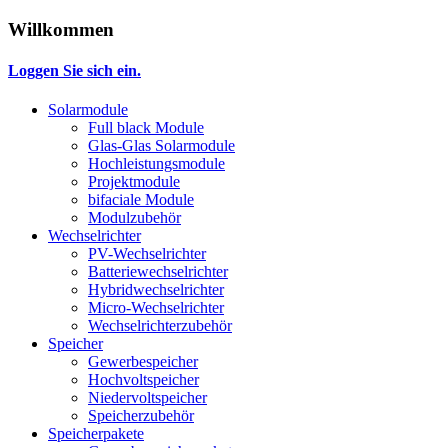
Willkommen
Loggen Sie sich ein.
Solarmodule
Full black Module
Glas-Glas Solarmodule
Hochleistungsmodule
Projektmodule
bifaciale Module
Modulzubehör
Wechselrichter
PV-Wechselrichter
Batteriewechselrichter
Hybridwechselrichter
Micro-Wechselrichter
Wechselrichterzubehör
Speicher
Gewerbespeicher
Hochvoltspeicher
Niedervoltspeicher
Speicherzubehör
Speicherpakete