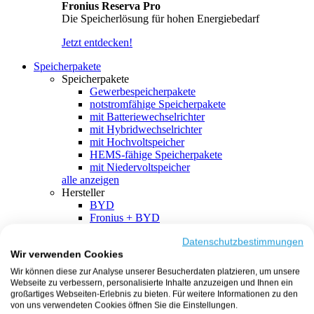
Fronius Reserva Pro
Die Speicherlösung für hohen Energiebedarf
Jetzt entdecken!
Speicherpakete
Speicherpakete
Gewerbespeicherpakete
notstromfähige Speicherpakete
mit Batteriewechselrichter
mit Hybridwechselrichter
mit Hochvoltspeicher
HEMS-fähige Speicherpakete
mit Niedervoltspeicher
alle anzeigen
Hersteller
BYD
Fronius + BYD
GoodWe + BYD
Kostal + BYD
Datenschutzbestimmungen
Wir verwenden Cookies
SMA + BYD
EcoFlow
Wir können diese zur Analyse unserer Besucherdaten platzieren, um unsere
EcoFlow + EcoFlow
Webseite zu verbessern, personalisierte Inhalte anzuzeigen und Ihnen ein
FENECON
großartiges Webseiten-Erlebnis zu bieten. Für weitere Informationen zu den
FENECON + FENECON
von uns verwendeten Cookies öffnen Sie die Einstellungen.