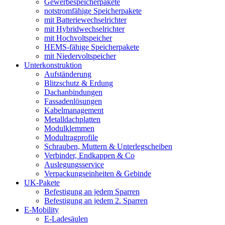
Gewerbespeicherpakete
notstromfähige Speicherpakete
mit Batteriewechselrichter
mit Hybridwechselrichter
mit Hochvoltspeicher
HEMS-fähige Speicherpakete
mit Niedervoltspeicher
Unterkonstruktion
Aufständerung
Blitzschutz & Erdung
Dachanbindungen
Fassadenlösungen
Kabelmanagement
Metalldachplatten
Modulklemmen
Modultragprofile
Schrauben, Muttern & Unterlegscheiben
Verbinder, Endkappen & Co
Auslegungsservice
Verpackungseinheiten & Gebinde
UK-Pakete
Befestigung an jedem Sparren
Befestigung an jedem 2. Sparren
E-Mobility
E-Ladesäulen