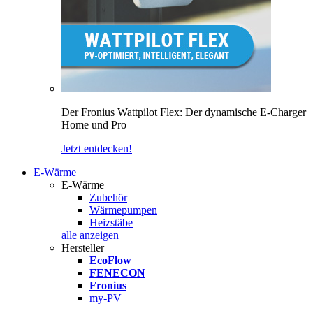
Der Fronius Wattpilot Flex: Der dynamische E-Charger
Home und Pro
Jetzt entdecken!
E-Wärme
E-Wärme
Zubehör
Wärmepumpen
Heizstäbe
alle anzeigen
Hersteller
EcoFlow
FENECON
Fronius
my-PV