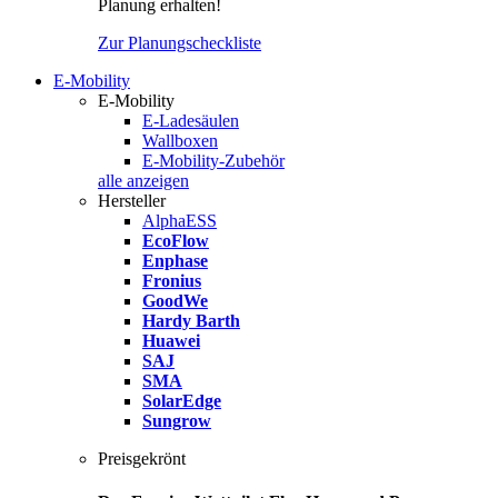
Planung erhalten!
Zur Planungscheckliste
E-Mobility
E-Mobility
E-Ladesäulen
Wallboxen
E-Mobility-Zubehör
alle anzeigen
Hersteller
AlphaESS
EcoFlow
Enphase
Fronius
GoodWe
Hardy Barth
Huawei
SAJ
SMA
SolarEdge
Sungrow
Preisgekrönt