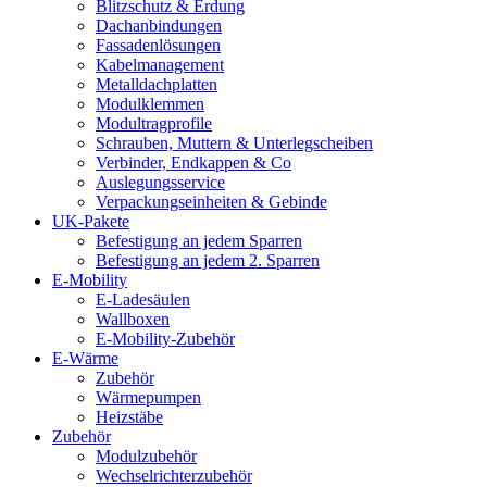
Blitzschutz & Erdung
Dachanbindungen
Fassadenlösungen
Kabelmanagement
Metalldachplatten
Modulklemmen
Modultragprofile
Schrauben, Muttern & Unterlegscheiben
Verbinder, Endkappen & Co
Auslegungsservice
Verpackungseinheiten & Gebinde
UK-Pakete
Befestigung an jedem Sparren
Befestigung an jedem 2. Sparren
E-Mobility
E-Ladesäulen
Wallboxen
E-Mobility-Zubehör
E-Wärme
Zubehör
Wärmepumpen
Heizstäbe
Zubehör
Modulzubehör
Wechselrichterzubehör