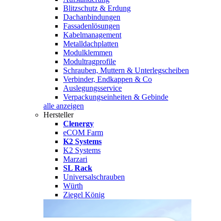
Blitzschutz & Erdung
Dachanbindungen
Fassadenlösungen
Kabelmanagement
Metalldachplatten
Modulklemmen
Modultragprofile
Schrauben, Muttern & Unterlegscheiben
Verbinder, Endkappen & Co
Auslegungsservice
Verpackungseinheiten & Gebinde
alle anzeigen
Hersteller
Clenergy
eCOM Farm
K2 Systems
K2 Systems
Marzari
SL Rack
Universalschrauben
Würth
Ziegel König