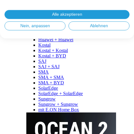
Fronius
Fronius + Fronius
Fronius + BYD
Alle akzeptieren
GoodWe
GoodWe + GoodWe
Nein, anpassen
Ablehnen
GoodWe + BYD
Huawei
Huawei + Huawei
Kostal
Kostal + Kostal
Kostal + BYD
SAJ
SAJ + SAJ
SMA
SMA + SMA
SMA + BYD
SolarEdge
SolarEdge + SolarEdge
Sungrow
Sungrow + Sungrow
mit E.ON Home Box