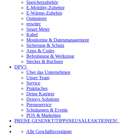
Speicherzubehör
E-Mobility-Zubehör
E-Wärme-Zubehör
Optimierer
enwitec
Smart Meter
Kabel
Monitoring & Datenmanagement
Sicherung & Schutz
Apps & Codes
Befestigung & Werkzeug
Stecker & Buchsen
DPV5
Über das Unternehmen
Unser Team
Service
Praktisches
Deine Karriere
Densys Solutions
Presseservice
Schulungen & Events
POS & Marketing
PREISE GESENKT!
TIPPS
NEU
SALE
AKTIONEN!
Alle Geschäftsvorgänge