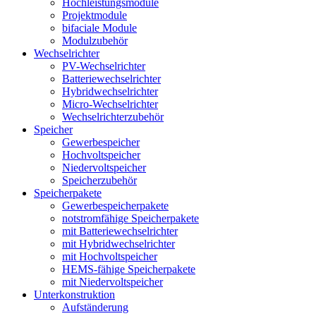
Hochleistungsmodule
Projektmodule
bifaciale Module
Modulzubehör
Wechselrichter
PV-Wechselrichter
Batteriewechselrichter
Hybridwechselrichter
Micro-Wechselrichter
Wechselrichterzubehör
Speicher
Gewerbespeicher
Hochvoltspeicher
Niedervoltspeicher
Speicherzubehör
Speicherpakete
Gewerbespeicherpakete
notstromfähige Speicherpakete
mit Batteriewechselrichter
mit Hybridwechselrichter
mit Hochvoltspeicher
HEMS-fähige Speicherpakete
mit Niedervoltspeicher
Unterkonstruktion
Aufständerung