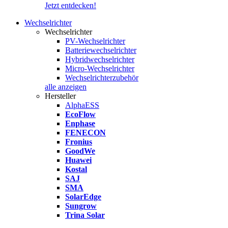
Jetzt entdecken!
Wechselrichter
Wechselrichter
PV-Wechselrichter
Batteriewechselrichter
Hybridwechselrichter
Micro-Wechselrichter
Wechselrichterzubehör
alle anzeigen
Hersteller
AlphaESS
EcoFlow
Enphase
FENECON
Fronius
GoodWe
Huawei
Kostal
SAJ
SMA
SolarEdge
Sungrow
Trina Solar