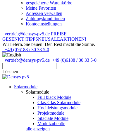
gespeicherte Warenkörbe
Meine Favoriten
Adressen verwalten
Zahlungskonditionen
Kontoeinstellungen
vertrieb@densys-pv5.de
PREISE
GESENKT!
TIPPS
NEU
SALE
AKTIONEN!
Wir liefern. Sie bauen.
Den Rest macht die Sonne.
+49 (0)6188 / 30 33 5-0
vertrieb@densys-pv5.de
+49 (0)6188 / 30 33 5-0
Löschen
Solarmodule
Solarmodule
Full black Module
Glas-Glas Solarmodule
Hochleistungsmodule
Projektmodule
bifaciale Module
Modulzubehör
alle anzeigen