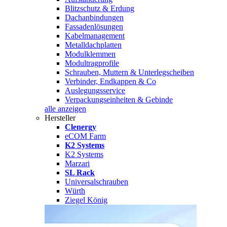
Blitzschutz & Erdung
Dachanbindungen
Fassadenlösungen
Kabelmanagement
Metalldachplatten
Modulklemmen
Modultragprofile
Schrauben, Muttern & Unterlegscheiben
Verbinder, Endkappen & Co
Auslegungsservice
Verpackungseinheiten & Gebinde
alle anzeigen
Hersteller
Clenergy
eCOM Farm
K2 Systems
K2 Systems
Marzari
SL Rack
Universalschrauben
Würth
Ziegel König