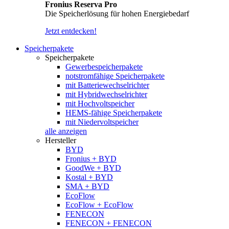
Fronius Reserva Pro
Die Speicherlösung für hohen Energiebedarf
Jetzt entdecken!
Speicherpakete
Speicherpakete
Gewerbespeicherpakete
notstromfähige Speicherpakete
mit Batteriewechselrichter
mit Hybridwechselrichter
mit Hochvoltspeicher
HEMS-fähige Speicherpakete
mit Niedervoltspeicher
alle anzeigen
Hersteller
BYD
Fronius + BYD
GoodWe + BYD
Kostal + BYD
SMA + BYD
EcoFlow
EcoFlow + EcoFlow
FENECON
FENECON + FENECON