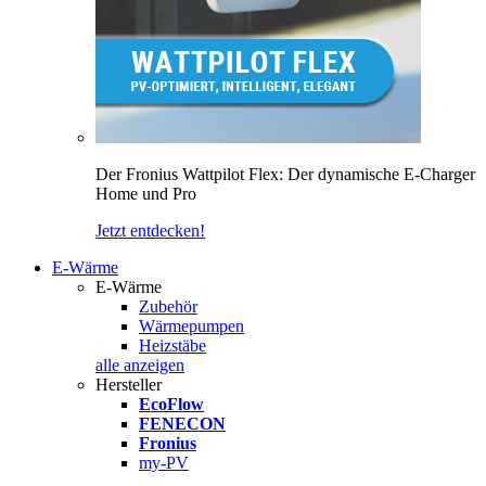
Der Fronius Wattpilot Flex: Der dynamische E-Charger
Home und Pro
Jetzt entdecken!
E-Wärme
E-Wärme
Zubehör
Wärmepumpen
Heizstäbe
alle anzeigen
Hersteller
EcoFlow
FENECON
Fronius
my-PV