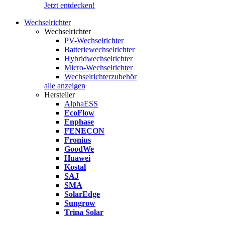
Jetzt entdecken!
Wechselrichter
Wechselrichter
PV-Wechselrichter
Batteriewechselrichter
Hybridwechselrichter
Micro-Wechselrichter
Wechselrichterzubehör
alle anzeigen
Hersteller
AlphaESS
EcoFlow
Enphase
FENECON
Fronius
GoodWe
Huawei
Kostal
SAJ
SMA
SolarEdge
Sungrow
Trina Solar