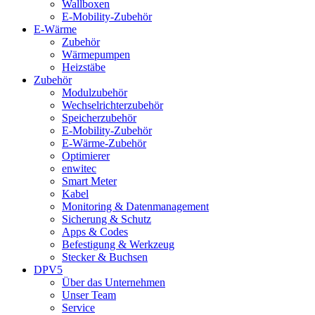
Wallboxen
E-Mobility-Zubehör
E-Wärme
Zubehör
Wärmepumpen
Heizstäbe
Zubehör
Modulzubehör
Wechselrichterzubehör
Speicherzubehör
E-Mobility-Zubehör
E-Wärme-Zubehör
Optimierer
enwitec
Smart Meter
Kabel
Monitoring & Datenmanagement
Sicherung & Schutz
Apps & Codes
Befestigung & Werkzeug
Stecker & Buchsen
DPV5
Über das Unternehmen
Unser Team
Service