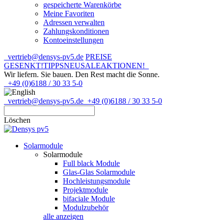
gespeicherte Warenkörbe
Meine Favoriten
Adressen verwalten
Zahlungskonditionen
Kontoeinstellungen
vertrieb@densys-pv5.de
PREISE
GESENKT!
TIPPS
NEU
SALE
AKTIONEN!
Wir liefern. Sie bauen.
Den Rest macht die Sonne.
+49 (0)6188 / 30 33 5-0
vertrieb@densys-pv5.de
+49 (0)6188 / 30 33 5-0
Löschen
Solarmodule
Solarmodule
Full black Module
Glas-Glas Solarmodule
Hochleistungsmodule
Projektmodule
bifaciale Module
Modulzubehör
alle anzeigen