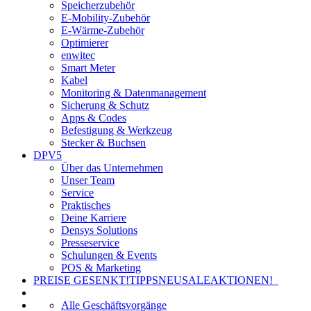
Speicherzubehör
E-Mobility-Zubehör
E-Wärme-Zubehör
Optimierer
enwitec
Smart Meter
Kabel
Monitoring & Datenmanagement
Sicherung & Schutz
Apps & Codes
Befestigung & Werkzeug
Stecker & Buchsen
DPV5
Über das Unternehmen
Unser Team
Service
Praktisches
Deine Karriere
Densys Solutions
Presseservice
Schulungen & Events
POS & Marketing
PREISE GESENKT!
TIPPS
NEU
SALE
AKTIONEN!
Alle Geschäftsvorgänge