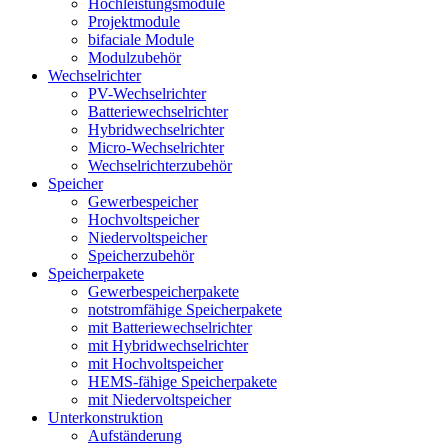
Hochleistungsmodule
Projektmodule
bifaciale Module
Modulzubehör
Wechselrichter
PV-Wechselrichter
Batteriewechselrichter
Hybridwechselrichter
Micro-Wechselrichter
Wechselrichterzubehör
Speicher
Gewerbespeicher
Hochvoltspeicher
Niedervoltspeicher
Speicherzubehör
Speicherpakete
Gewerbespeicherpakete
notstromfähige Speicherpakete
mit Batteriewechselrichter
mit Hybridwechselrichter
mit Hochvoltspeicher
HEMS-fähige Speicherpakete
mit Niedervoltspeicher
Unterkonstruktion
Aufständerung