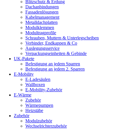
Blitzschutz & Erdung
Dachanbindungen
Fassadenlösungen
Kabelmanagement
Metalldachplatten
Modulklemmen
Modultragprofile
Schrauben, Muttern & Unterlegscheiben
Verbinder, Endkappen & Co
Auslegungsservice
Verpackungseinheiten & Gebinde
UK-Pakete
Befestigung an jedem Sparren
Befestigung an jedem 2. Sparren
E-Mobility
E-Ladesäulen
Wallboxen
E-Mobility-Zubehör
E-Wärme
Zubehör
Wärmepumpen
Heizstäbe
Zubehör
Modulzubehör
Wechselrichterzubehör