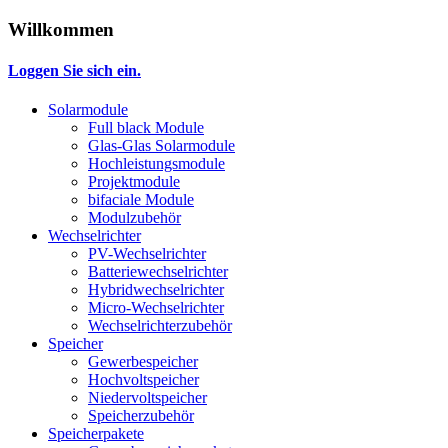
Willkommen
Loggen Sie sich ein.
Solarmodule
Full black Module
Glas-Glas Solarmodule
Hochleistungsmodule
Projektmodule
bifaciale Module
Modulzubehör
Wechselrichter
PV-Wechselrichter
Batteriewechselrichter
Hybridwechselrichter
Micro-Wechselrichter
Wechselrichterzubehör
Speicher
Gewerbespeicher
Hochvoltspeicher
Niedervoltspeicher
Speicherzubehör
Speicherpakete