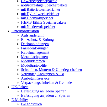
Gewerbespeicherpakete
notstromfähige Speicherpakete
mit Batteriewechselrichter
mit Hybridwechselrichter
mit Hochvoltspeicher
HEMS-fähige Speicherpakete
mit Niedervoltspeicher
Unterkonstruktion
Aufständerung
Blitzschutz & Erdung
Dachanbindungen
Fassadenlösungen
Kabelmanagement
Metalldachplatten
Modulklemmen
Modultragprofile
Schrauben, Muttern & Unterlegscheiben
Verbinder, Endkappen & Co
Auslegungsservice
Verpackungseinheiten & Gebinde
UK-Pakete
Befestigung an jedem Sparren
Befestigung an jedem 2. Sparren
E-Mobility
E-Ladesäulen