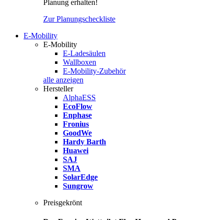
Planung erhalten!
Zur Planungscheckliste
E-Mobility
E-Mobility
E-Ladesäulen
Wallboxen
E-Mobility-Zubehör
alle anzeigen
Hersteller
AlphaESS
EcoFlow
Enphase
Fronius
GoodWe
Hardy Barth
Huawei
SAJ
SMA
SolarEdge
Sungrow
Preisgekrönt