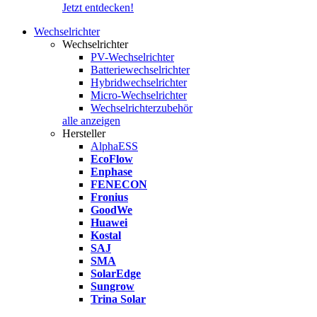
Jetzt entdecken!
Wechselrichter
Wechselrichter
PV-Wechselrichter
Batteriewechselrichter
Hybridwechselrichter
Micro-Wechselrichter
Wechselrichterzubehör
alle anzeigen
Hersteller
AlphaESS
EcoFlow
Enphase
FENECON
Fronius
GoodWe
Huawei
Kostal
SAJ
SMA
SolarEdge
Sungrow
Trina Solar