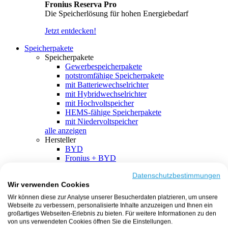
Fronius Reserva Pro
Die Speicherlösung für hohen Energiebedarf
Jetzt entdecken!
Speicherpakete
Speicherpakete
Gewerbespeicherpakete
notstromfähige Speicherpakete
mit Batteriewechselrichter
mit Hybridwechselrichter
mit Hochvoltspeicher
HEMS-fähige Speicherpakete
mit Niedervoltspeicher
alle anzeigen
Hersteller
BYD
Fronius + BYD
GoodWe + BYD
Kostal + BYD
Datenschutzbestimmungen
Wir verwenden Cookies
SMA + BYD
EcoFlow
Wir können diese zur Analyse unserer Besucherdaten platzieren, um unsere
EcoFlow + EcoFlow
Webseite zu verbessern, personalisierte Inhalte anzuzeigen und Ihnen ein
FENECON
großartiges Webseiten-Erlebnis zu bieten. Für weitere Informationen zu den
FENECON + FENECON
von uns verwendeten Cookies öffnen Sie die Einstellungen.