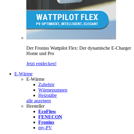
Der Fronius Wattpilot Flex: Der dynamische E-Charger
Home und Pro
Jetzt entdecken!
E-Wärme
E-Wärme
Zubehör
Wärmepumpen
Heizstäbe
alle anzeigen
Hersteller
EcoFlow
FENECON
Fronius
my-PV