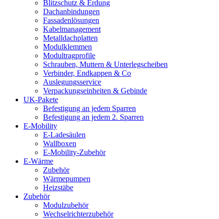
Blitzschutz & Erdung
Dachanbindungen
Fassadenlösungen
Kabelmanagement
Metalldachplatten
Modulklemmen
Modultragprofile
Schrauben, Muttern & Unterlegscheiben
Verbinder, Endkappen & Co
Auslegungsservice
Verpackungseinheiten & Gebinde
UK-Pakete
Befestigung an jedem Sparren
Befestigung an jedem 2. Sparren
E-Mobility
E-Ladesäulen
Wallboxen
E-Mobility-Zubehör
E-Wärme
Zubehör
Wärmepumpen
Heizstäbe
Zubehör
Modulzubehör
Wechselrichterzubehör