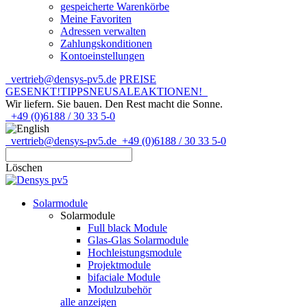
gespeicherte Warenkörbe
Meine Favoriten
Adressen verwalten
Zahlungskonditionen
Kontoeinstellungen
vertrieb@densys-pv5.de
PREISE
GESENKT!
TIPPS
NEU
SALE
AKTIONEN!
Wir liefern. Sie bauen.
Den Rest macht die Sonne.
+49 (0)6188 / 30 33 5-0
vertrieb@densys-pv5.de
+49 (0)6188 / 30 33 5-0
Löschen
Solarmodule
Solarmodule
Full black Module
Glas-Glas Solarmodule
Hochleistungsmodule
Projektmodule
bifaciale Module
Modulzubehör
alle anzeigen