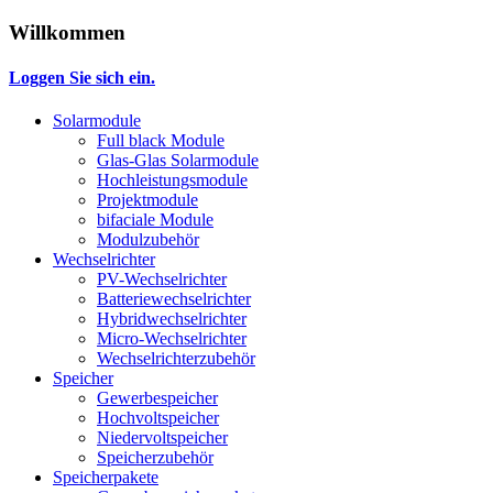
Willkommen
Loggen Sie sich ein.
Solarmodule
Full black Module
Glas-Glas Solarmodule
Hochleistungsmodule
Projektmodule
bifaciale Module
Modulzubehör
Wechselrichter
PV-Wechselrichter
Batteriewechselrichter
Hybridwechselrichter
Micro-Wechselrichter
Wechselrichterzubehör
Speicher
Gewerbespeicher
Hochvoltspeicher
Niedervoltspeicher
Speicherzubehör
Speicherpakete