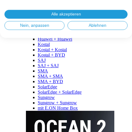
Fronius
Fronius + Fronius
Fronius + BYD
Alle akzeptieren
GoodWe
GoodWe + GoodWe
Nein, anpassen
Ablehnen
GoodWe + BYD
Huawei
Huawei + Huawei
Kostal
Kostal + Kostal
Kostal + BYD
SAJ
SAJ + SAJ
SMA
SMA + SMA
SMA + BYD
SolarEdge
SolarEdge + SolarEdge
Sungrow
Sungrow + Sungrow
mit E.ON Home Box