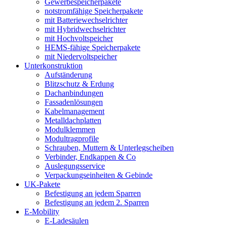
Gewerbespeicherpakete
notstromfähige Speicherpakete
mit Batteriewechselrichter
mit Hybridwechselrichter
mit Hochvoltspeicher
HEMS-fähige Speicherpakete
mit Niedervoltspeicher
Unterkonstruktion
Aufständerung
Blitzschutz & Erdung
Dachanbindungen
Fassadenlösungen
Kabelmanagement
Metalldachplatten
Modulklemmen
Modultragprofile
Schrauben, Muttern & Unterlegscheiben
Verbinder, Endkappen & Co
Auslegungsservice
Verpackungseinheiten & Gebinde
UK-Pakete
Befestigung an jedem Sparren
Befestigung an jedem 2. Sparren
E-Mobility
E-Ladesäulen