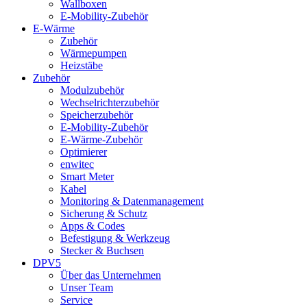
Wallboxen
E-Mobility-Zubehör
E-Wärme
Zubehör
Wärmepumpen
Heizstäbe
Zubehör
Modulzubehör
Wechselrichterzubehör
Speicherzubehör
E-Mobility-Zubehör
E-Wärme-Zubehör
Optimierer
enwitec
Smart Meter
Kabel
Monitoring & Datenmanagement
Sicherung & Schutz
Apps & Codes
Befestigung & Werkzeug
Stecker & Buchsen
DPV5
Über das Unternehmen
Unser Team
Service