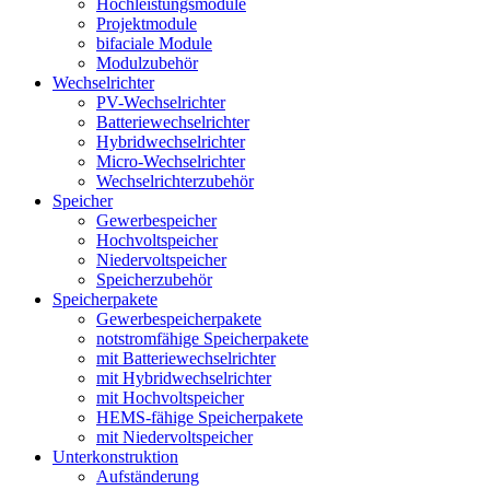
Hochleistungsmodule
Projektmodule
bifaciale Module
Modulzubehör
Wechselrichter
PV-Wechselrichter
Batteriewechselrichter
Hybridwechselrichter
Micro-Wechselrichter
Wechselrichterzubehör
Speicher
Gewerbespeicher
Hochvoltspeicher
Niedervoltspeicher
Speicherzubehör
Speicherpakete
Gewerbespeicherpakete
notstromfähige Speicherpakete
mit Batteriewechselrichter
mit Hybridwechselrichter
mit Hochvoltspeicher
HEMS-fähige Speicherpakete
mit Niedervoltspeicher
Unterkonstruktion
Aufständerung