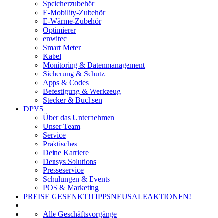
Speicherzubehör
E-Mobility-Zubehör
E-Wärme-Zubehör
Optimierer
enwitec
Smart Meter
Kabel
Monitoring & Datenmanagement
Sicherung & Schutz
Apps & Codes
Befestigung & Werkzeug
Stecker & Buchsen
DPV5
Über das Unternehmen
Unser Team
Service
Praktisches
Deine Karriere
Densys Solutions
Presseservice
Schulungen & Events
POS & Marketing
PREISE GESENKT!
TIPPS
NEU
SALE
AKTIONEN!
Alle Geschäftsvorgänge