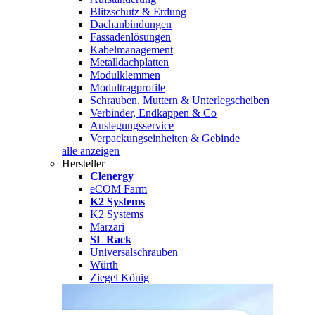
Blitzschutz & Erdung
Dachanbindungen
Fassadenlösungen
Kabelmanagement
Metalldachplatten
Modulklemmen
Modultragprofile
Schrauben, Muttern & Unterlegscheiben
Verbinder, Endkappen & Co
Auslegungsservice
Verpackungseinheiten & Gebinde
alle anzeigen
Hersteller
Clenergy
eCOM Farm
K2 Systems
K2 Systems
Marzari
SL Rack
Universalschrauben
Würth
Ziegel König