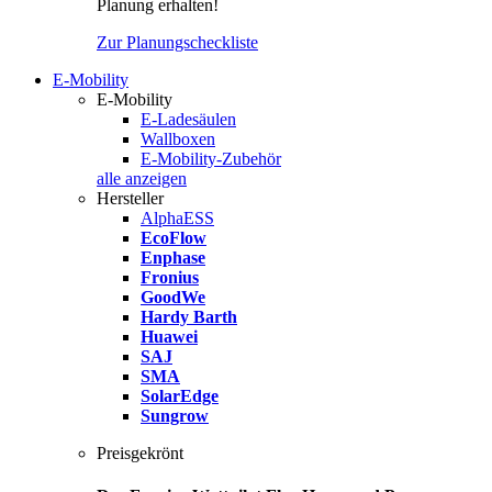
Planung erhalten!
Zur Planungscheckliste
E-Mobility
E-Mobility
E-Ladesäulen
Wallboxen
E-Mobility-Zubehör
alle anzeigen
Hersteller
AlphaESS
EcoFlow
Enphase
Fronius
GoodWe
Hardy Barth
Huawei
SAJ
SMA
SolarEdge
Sungrow
Preisgekrönt