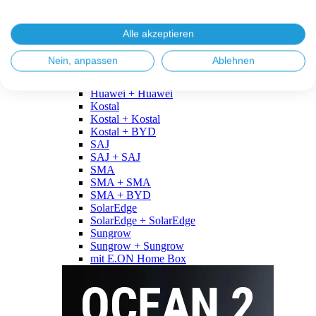
Fronius
Fronius + Fronius
Fronius + BYD
Alle akzeptieren
GoodWe
GoodWe + GoodWe
Nein, anpassen
Ablehnen
GoodWe + BYD
Huawei
Huawei + Huawei
Kostal
Kostal + Kostal
Kostal + BYD
SAJ
SAJ + SAJ
SMA
SMA + SMA
SMA + BYD
SolarEdge
SolarEdge + SolarEdge
Sungrow
Sungrow + Sungrow
mit E.ON Home Box