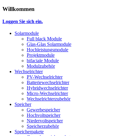
Willkommen
Loggen Sie sich ein.
Solarmodule
Full black Module
Glas-Glas Solarmodule
Hochleistungsmodule
Projektmodule
bifaciale Module
Modulzubehör
Wechselrichter
PV-Wechselrichter
Batteriewechselrichter
Hybridwechselrichter
Micro-Wechselrichter
Wechselrichterzubehör
Speicher
Gewerbespeicher
Hochvoltspeicher
Niedervoltspeicher
Speicherzubehör
Speicherpakete