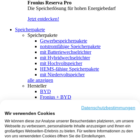
Fronius Reserva Pro
Die Speicherlösung für hohen Energiebedarf
Jetzt entdecken!
Speicherpakete
Speicherpakete
Gewerbespeicherpakete
notstromfähige Speicherpakete
mit Batteriewechselrichter
mit Hybridwechselrichter
mit Hochvoltspeicher
HEMS-fähige Speicherpakete
mit Niedervoltspeicher
alle anzeigen
Hersteller
BYD
Fronius + BYD
GoodWe + BYD
Kostal + BYD
Datenschutzbestimmungen
Wir verwenden Cookies
SMA + BYD
EcoFlow
Wir können diese zur Analyse unserer Besucherdaten platzieren, um unsere
EcoFlow + EcoFlow
Webseite zu verbessern, personalisierte Inhalte anzuzeigen und Ihnen ein
FENECON
großartiges Webseiten-Erlebnis zu bieten. Für weitere Informationen zu den
FENECON + FENECON
von uns verwendeten Cookies öffnen Sie die Einstellungen.