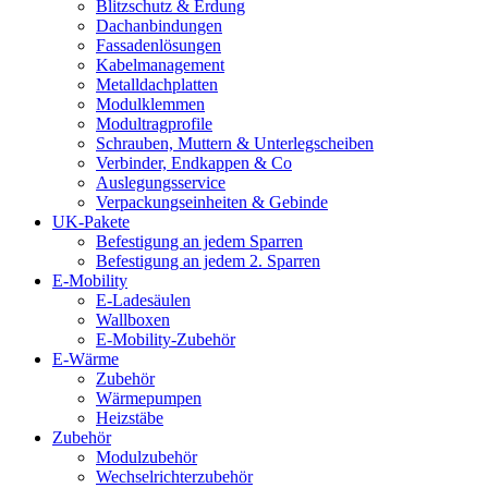
Blitzschutz & Erdung
Dachanbindungen
Fassadenlösungen
Kabelmanagement
Metalldachplatten
Modulklemmen
Modultragprofile
Schrauben, Muttern & Unterlegscheiben
Verbinder, Endkappen & Co
Auslegungsservice
Verpackungseinheiten & Gebinde
UK-Pakete
Befestigung an jedem Sparren
Befestigung an jedem 2. Sparren
E-Mobility
E-Ladesäulen
Wallboxen
E-Mobility-Zubehör
E-Wärme
Zubehör
Wärmepumpen
Heizstäbe
Zubehör
Modulzubehör
Wechselrichterzubehör