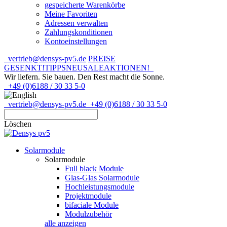
gespeicherte Warenkörbe
Meine Favoriten
Adressen verwalten
Zahlungskonditionen
Kontoeinstellungen
vertrieb@densys-pv5.de
PREISE
GESENKT!
TIPPS
NEU
SALE
AKTIONEN!
Wir liefern. Sie bauen.
Den Rest macht die Sonne.
+49 (0)6188 / 30 33 5-0
vertrieb@densys-pv5.de
+49 (0)6188 / 30 33 5-0
Löschen
Solarmodule
Solarmodule
Full black Module
Glas-Glas Solarmodule
Hochleistungsmodule
Projektmodule
bifaciale Module
Modulzubehör
alle anzeigen