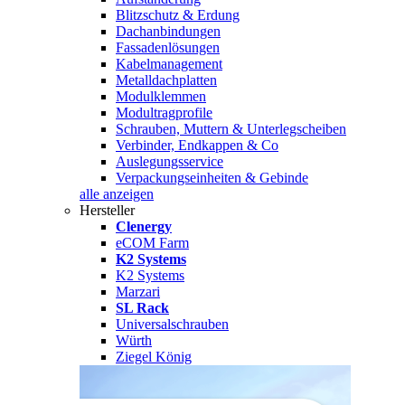
Blitzschutz & Erdung
Dachanbindungen
Fassadenlösungen
Kabelmanagement
Metalldachplatten
Modulklemmen
Modultragprofile
Schrauben, Muttern & Unterlegscheiben
Verbinder, Endkappen & Co
Auslegungsservice
Verpackungseinheiten & Gebinde
alle anzeigen
Hersteller
Clenergy
eCOM Farm
K2 Systems
K2 Systems
Marzari
SL Rack
Universalschrauben
Würth
Ziegel König