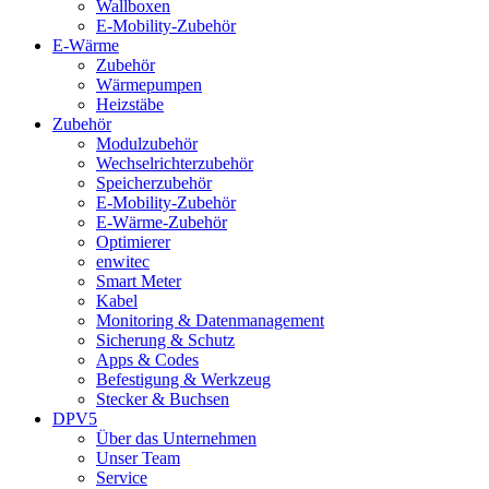
Wallboxen
E-Mobility-Zubehör
E-Wärme
Zubehör
Wärmepumpen
Heizstäbe
Zubehör
Modulzubehör
Wechselrichterzubehör
Speicherzubehör
E-Mobility-Zubehör
E-Wärme-Zubehör
Optimierer
enwitec
Smart Meter
Kabel
Monitoring & Datenmanagement
Sicherung & Schutz
Apps & Codes
Befestigung & Werkzeug
Stecker & Buchsen
DPV5
Über das Unternehmen
Unser Team
Service