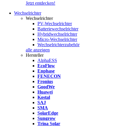
Jetzt entdecken!
Wechselrichter
Wechselrichter
PV-Wechselrichter
Batteriewechselrichter
Hybridwechselrichter
Micro-Wechselrichter
Wechselrichterzubehör
alle anzeigen
Hersteller
AlphaESS
EcoFlow
Enphase
FENECON
Fronius
GoodWe
Huawei
Kostal
SAJ
SMA
SolarEdge
Sungrow
Trina Solar