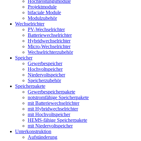
Hochleistungsmodule
Projektmodule
bifaciale Module
Modulzubehör
Wechselrichter
PV-Wechselrichter
Batteriewechselrichter
Hybridwechselrichter
Micro-Wechselrichter
Wechselrichterzubehör
Speicher
Gewerbespeicher
Hochvoltspeicher
Niedervoltspeicher
Speicherzubehör
Speicherpakete
Gewerbespeicherpakete
notstromfähige Speicherpakete
mit Batteriewechselrichter
mit Hybridwechselrichter
mit Hochvoltspeicher
HEMS-fähige Speicherpakete
mit Niedervoltspeicher
Unterkonstruktion
Aufständerung