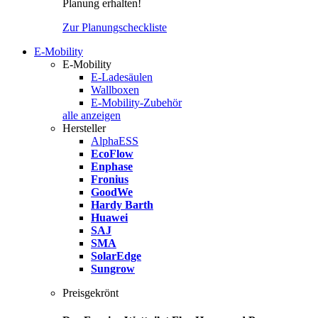
Planung erhalten!
Zur Planungscheckliste
E-Mobility
E-Mobility
E-Ladesäulen
Wallboxen
E-Mobility-Zubehör
alle anzeigen
Hersteller
AlphaESS
EcoFlow
Enphase
Fronius
GoodWe
Hardy Barth
Huawei
SAJ
SMA
SolarEdge
Sungrow
Preisgekrönt