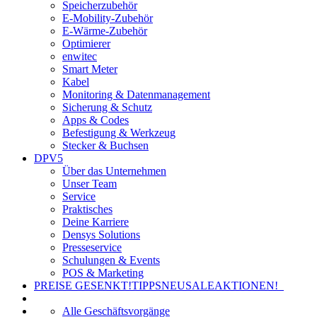
Speicherzubehör
E-Mobility-Zubehör
E-Wärme-Zubehör
Optimierer
enwitec
Smart Meter
Kabel
Monitoring & Datenmanagement
Sicherung & Schutz
Apps & Codes
Befestigung & Werkzeug
Stecker & Buchsen
DPV5
Über das Unternehmen
Unser Team
Service
Praktisches
Deine Karriere
Densys Solutions
Presseservice
Schulungen & Events
POS & Marketing
PREISE GESENKT!
TIPPS
NEU
SALE
AKTIONEN!
Alle Geschäftsvorgänge