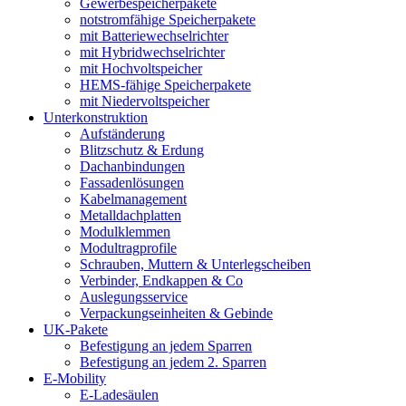
Gewerbespeicherpakete
notstromfähige Speicherpakete
mit Batteriewechselrichter
mit Hybridwechselrichter
mit Hochvoltspeicher
HEMS-fähige Speicherpakete
mit Niedervoltspeicher
Unterkonstruktion
Aufständerung
Blitzschutz & Erdung
Dachanbindungen
Fassadenlösungen
Kabelmanagement
Metalldachplatten
Modulklemmen
Modultragprofile
Schrauben, Muttern & Unterlegscheiben
Verbinder, Endkappen & Co
Auslegungsservice
Verpackungseinheiten & Gebinde
UK-Pakete
Befestigung an jedem Sparren
Befestigung an jedem 2. Sparren
E-Mobility
E-Ladesäulen