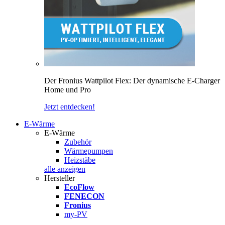
Der Fronius Wattpilot Flex: Der dynamische E-Charger
Home und Pro
Jetzt entdecken!
E-Wärme
E-Wärme
Zubehör
Wärmepumpen
Heizstäbe
alle anzeigen
Hersteller
EcoFlow
FENECON
Fronius
my-PV