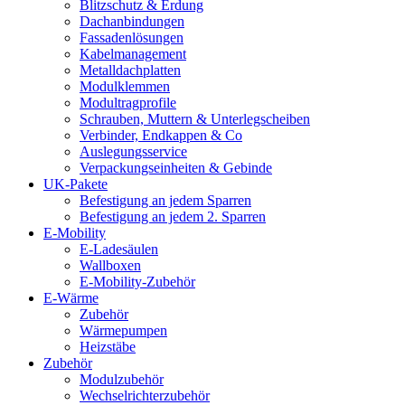
Blitzschutz & Erdung
Dachanbindungen
Fassadenlösungen
Kabelmanagement
Metalldachplatten
Modulklemmen
Modultragprofile
Schrauben, Muttern & Unterlegscheiben
Verbinder, Endkappen & Co
Auslegungsservice
Verpackungseinheiten & Gebinde
UK-Pakete
Befestigung an jedem Sparren
Befestigung an jedem 2. Sparren
E-Mobility
E-Ladesäulen
Wallboxen
E-Mobility-Zubehör
E-Wärme
Zubehör
Wärmepumpen
Heizstäbe
Zubehör
Modulzubehör
Wechselrichterzubehör