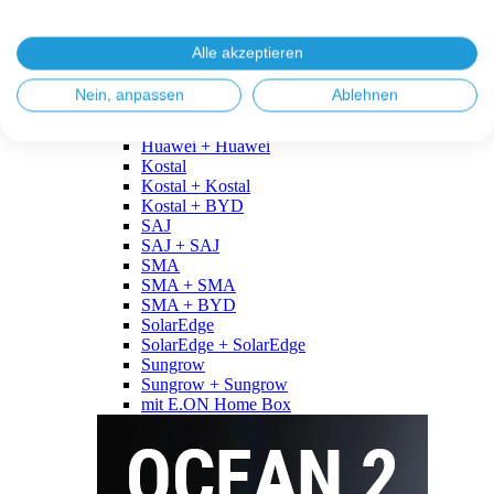
Fronius
Fronius + Fronius
Fronius + BYD
Alle akzeptieren
GoodWe
GoodWe + GoodWe
Nein, anpassen
Ablehnen
GoodWe + BYD
Huawei
Huawei + Huawei
Kostal
Kostal + Kostal
Kostal + BYD
SAJ
SAJ + SAJ
SMA
SMA + SMA
SMA + BYD
SolarEdge
SolarEdge + SolarEdge
Sungrow
Sungrow + Sungrow
mit E.ON Home Box