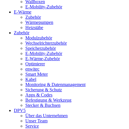
Wallboxen
E-Mobility-Zubehör
E-Wärme
Zubehör
Wärmepumpen
Heizstäbe
Zubehör
Modulzubehör
Wechselrichterzubehör
Speicherzubehör
E-Mobility-Zubehör
E-Wärme-Zubehör
Optimierer
enwitec
Smart Meter
Kabel
Monitoring & Datenmanagement
Sicherung & Schutz
Apps & Codes
Befestigung & Werkzeug
Stecker & Buchsen
DPV5
Über das Unternehmen
Unser Team
Service