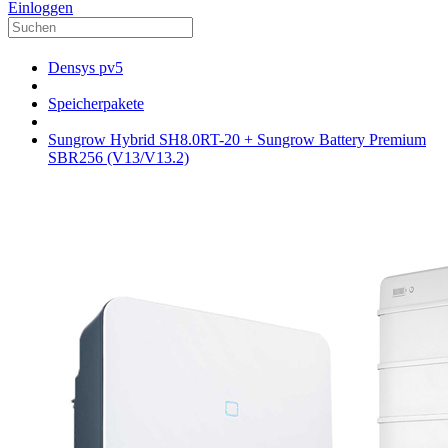
Einloggen
Densys pv5
Speicherpakete
Sungrow Hybrid SH8.0RT-20 + Sungrow Battery Premium
SBR256 (V13/V13.2)