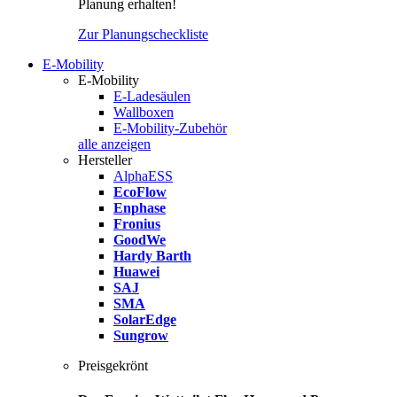
Planung erhalten!
Zur Planungscheckliste
E-Mobility
E-Mobility
E-Ladesäulen
Wallboxen
E-Mobility-Zubehör
alle anzeigen
Hersteller
AlphaESS
EcoFlow
Enphase
Fronius
GoodWe
Hardy Barth
Huawei
SAJ
SMA
SolarEdge
Sungrow
Preisgekrönt