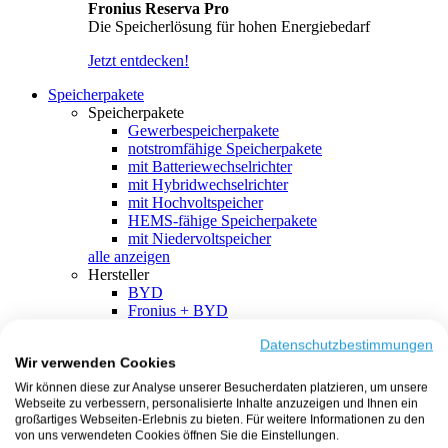
Fronius Reserva Pro
Die Speicherlösung für hohen Energiebedarf
Jetzt entdecken!
Speicherpakete
Speicherpakete
Gewerbespeicherpakete
notstromfähige Speicherpakete
mit Batteriewechselrichter
mit Hybridwechselrichter
mit Hochvoltspeicher
HEMS-fähige Speicherpakete
mit Niedervoltspeicher
alle anzeigen
Hersteller
BYD
Fronius + BYD
GoodWe + BYD
Kostal + BYD
Datenschutzbestimmungen
Wir verwenden Cookies
SMA + BYD
EcoFlow
Wir können diese zur Analyse unserer Besucherdaten platzieren, um unsere
EcoFlow + EcoFlow
Webseite zu verbessern, personalisierte Inhalte anzuzeigen und Ihnen ein
FENECON
großartiges Webseiten-Erlebnis zu bieten. Für weitere Informationen zu den
FENECON + FENECON
von uns verwendeten Cookies öffnen Sie die Einstellungen.