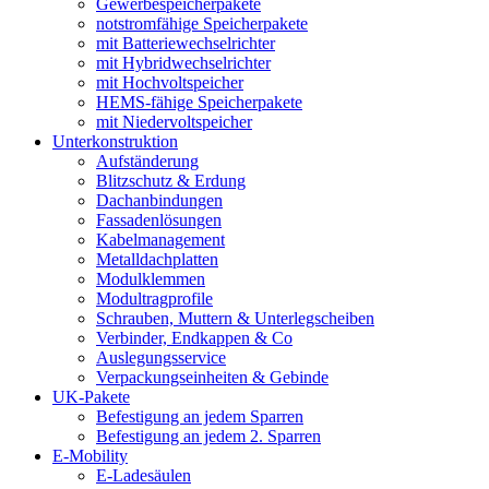
Gewerbespeicherpakete
notstromfähige Speicherpakete
mit Batteriewechselrichter
mit Hybridwechselrichter
mit Hochvoltspeicher
HEMS-fähige Speicherpakete
mit Niedervoltspeicher
Unterkonstruktion
Aufständerung
Blitzschutz & Erdung
Dachanbindungen
Fassadenlösungen
Kabelmanagement
Metalldachplatten
Modulklemmen
Modultragprofile
Schrauben, Muttern & Unterlegscheiben
Verbinder, Endkappen & Co
Auslegungsservice
Verpackungseinheiten & Gebinde
UK-Pakete
Befestigung an jedem Sparren
Befestigung an jedem 2. Sparren
E-Mobility
E-Ladesäulen