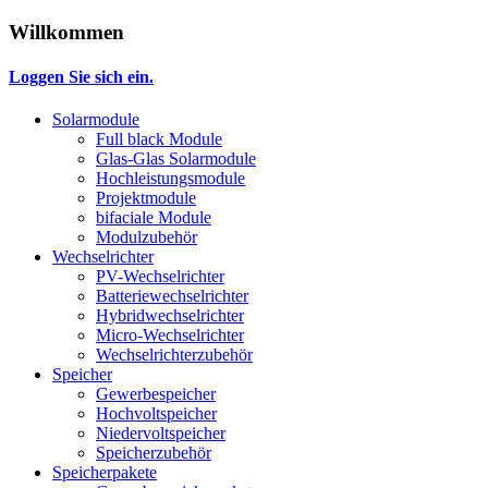
Willkommen
Loggen Sie sich ein.
Solarmodule
Full black Module
Glas-Glas Solarmodule
Hochleistungsmodule
Projektmodule
bifaciale Module
Modulzubehör
Wechselrichter
PV-Wechselrichter
Batteriewechselrichter
Hybridwechselrichter
Micro-Wechselrichter
Wechselrichterzubehör
Speicher
Gewerbespeicher
Hochvoltspeicher
Niedervoltspeicher
Speicherzubehör
Speicherpakete