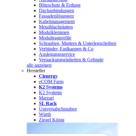
Blitzschutz & Erdung
Dachanbindungen
Fassadenlösungen
Kabelmanagement
Metalldachplatten
Modulklemmen
Modultragprofile
Schrauben, Muttern & Unterlegscheiben
Verbinder, Endkappen & Co
Auslegungsservice
Verpackungseinheiten & Gebinde
alle anzeigen
Hersteller
Clenergy
eCOM Farm
K2 Systems
K2 Systems
Marzari
SL Rack
Universalschrauben
Würth
Ziegel König