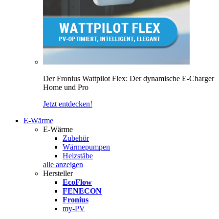
Der Fronius Wattpilot Flex: Der dynamische E-Charger
Home und Pro
Jetzt entdecken!
E-Wärme
E-Wärme
Zubehör
Wärmepumpen
Heizstäbe
alle anzeigen
Hersteller
EcoFlow
FENECON
Fronius
my-PV