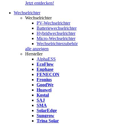
Jetzt entdecken!
Wechselrichter
Wechselrichter
PV-Wechselrichter
Batteriewechselrichter
Hybridwechselrichter
Micro-Wechselrichter
Wechselrichterzubehör
alle anzeigen
Hersteller
AlphaESS
EcoFlow
Enphase
FENECON
Fronius
GoodWe
Huawei
Kostal
SAJ
SMA
SolarEdge
Sungrow
Trina Solar