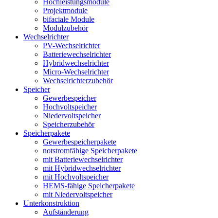
Hochleistungsmodule
Projektmodule
bifaciale Module
Modulzubehör
Wechselrichter
PV-Wechselrichter
Batteriewechselrichter
Hybridwechselrichter
Micro-Wechselrichter
Wechselrichterzubehör
Speicher
Gewerbespeicher
Hochvoltspeicher
Niedervoltspeicher
Speicherzubehör
Speicherpakete
Gewerbespeicherpakete
notstromfähige Speicherpakete
mit Batteriewechselrichter
mit Hybridwechselrichter
mit Hochvoltspeicher
HEMS-fähige Speicherpakete
mit Niedervoltspeicher
Unterkonstruktion
Aufständerung