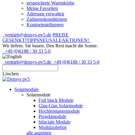
gespeicherte Warenkörbe
Meine Favoriten
Adressen verwalten
Zahlungskonditionen
Kontoeinstellungen
vertrieb@densys-pv5.de
PREISE
GESENKT!
TIPPS
NEU
SALE
AKTIONEN!
Wir liefern. Sie bauen.
Den Rest macht die Sonne.
+49 (0)6188 / 30 33 5-0
vertrieb@densys-pv5.de
+49 (0)6188 / 30 33 5-0
Löschen
Solarmodule
Solarmodule
Full black Module
Glas-Glas Solarmodule
Hochleistungsmodule
Projektmodule
bifaciale Module
Modulzubehör
alle anzeigen