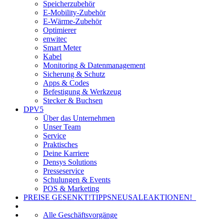
Speicherzubehör
E-Mobility-Zubehör
E-Wärme-Zubehör
Optimierer
enwitec
Smart Meter
Kabel
Monitoring & Datenmanagement
Sicherung & Schutz
Apps & Codes
Befestigung & Werkzeug
Stecker & Buchsen
DPV5
Über das Unternehmen
Unser Team
Service
Praktisches
Deine Karriere
Densys Solutions
Presseservice
Schulungen & Events
POS & Marketing
PREISE GESENKT!
TIPPS
NEU
SALE
AKTIONEN!
Alle Geschäftsvorgänge