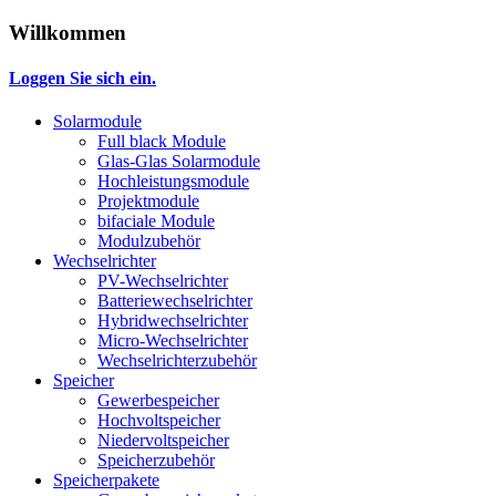
Willkommen
Loggen Sie sich ein.
Solarmodule
Full black Module
Glas-Glas Solarmodule
Hochleistungsmodule
Projektmodule
bifaciale Module
Modulzubehör
Wechselrichter
PV-Wechselrichter
Batteriewechselrichter
Hybridwechselrichter
Micro-Wechselrichter
Wechselrichterzubehör
Speicher
Gewerbespeicher
Hochvoltspeicher
Niedervoltspeicher
Speicherzubehör
Speicherpakete