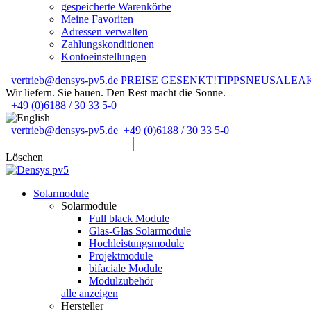
gespeicherte Warenkörbe
Meine Favoriten
Adressen verwalten
Zahlungskonditionen
Kontoeinstellungen
vertrieb@densys-pv5.de
PREISE GESENKT!
TIPPS
NEU
SALE
A
Wir liefern. Sie bauen.
Den Rest macht die Sonne.
+49 (0)6188 / 30 33 5-0
vertrieb@densys-pv5.de
+49 (0)6188 / 30 33 5-0
Löschen
Solarmodule
Solarmodule
Full black Module
Glas-Glas Solarmodule
Hochleistungsmodule
Projektmodule
bifaciale Module
Modulzubehör
alle anzeigen
Hersteller