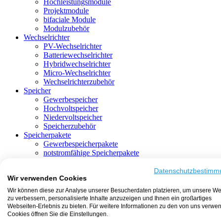
Hochleistungsmodule
Projektmodule
bifaciale Module
Modulzubehör
Wechselrichter
PV-Wechselrichter
Batteriewechselrichter
Hybridwechselrichter
Micro-Wechselrichter
Wechselrichterzubehör
Speicher
Gewerbespeicher
Hochvoltspeicher
Niedervoltspeicher
Speicherzubehör
Speicherpakete
Gewerbespeicherpakete
notstromfähige Speicherpakete
mit Batteriewechselrichter
mit Hybridwechselrichter
Datenschutzbestimm
Wir verwenden Cookies
mit Hochvoltspeicher
HEMS-fähige Speicherpakete
Wir können diese zur Analyse unserer Besucherdaten platzieren, um unsere We
mit Niedervoltspeicher
zu verbessern, personalisierte Inhalte anzuzeigen und Ihnen ein großartiges
Unterkonstruktion
Webseiten-Erlebnis zu bieten. Für weitere Informationen zu den von uns verwe
Aufständerung
Cookies öffnen Sie die Einstellungen.