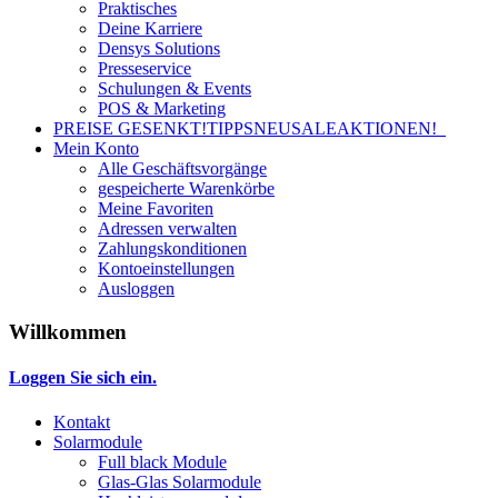
Praktisches
Deine Karriere
Densys Solutions
Presseservice
Schulungen & Events
POS & Marketing
PREISE GESENKT!
TIPPS
NEU
SALE
AKTIONEN!
Mein Konto
Alle Geschäftsvorgänge
gespeicherte Warenkörbe
Meine Favoriten
Adressen verwalten
Zahlungskonditionen
Kontoeinstellungen
Ausloggen
Willkommen
Loggen Sie sich ein.
Kontakt
Solarmodule
Full black Module
Glas-Glas Solarmodule