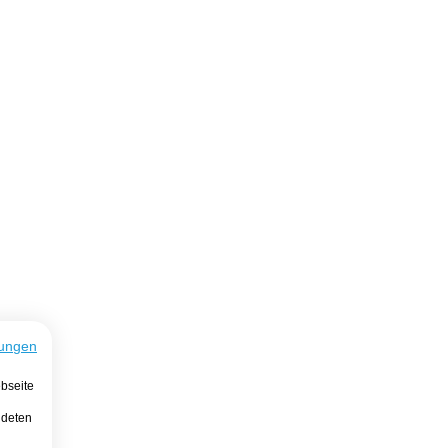
ungen
bseite
ndeten