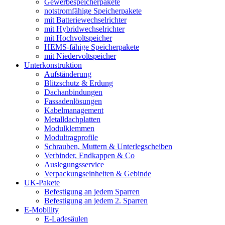
Gewerbespeicherpakete
notstromfähige Speicherpakete
mit Batteriewechselrichter
mit Hybridwechselrichter
mit Hochvoltspeicher
HEMS-fähige Speicherpakete
mit Niedervoltspeicher
Unterkonstruktion
Aufständerung
Blitzschutz & Erdung
Dachanbindungen
Fassadenlösungen
Kabelmanagement
Metalldachplatten
Modulklemmen
Modultragprofile
Schrauben, Muttern & Unterlegscheiben
Verbinder, Endkappen & Co
Auslegungsservice
Verpackungseinheiten & Gebinde
UK-Pakete
Befestigung an jedem Sparren
Befestigung an jedem 2. Sparren
E-Mobility
E-Ladesäulen