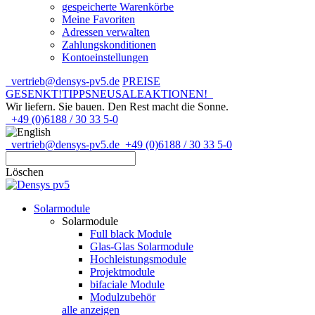
gespeicherte Warenkörbe
Meine Favoriten
Adressen verwalten
Zahlungskonditionen
Kontoeinstellungen
vertrieb@densys-pv5.de
PREISE
GESENKT!
TIPPS
NEU
SALE
AKTIONEN!
Wir liefern. Sie bauen.
Den Rest macht die Sonne.
+49 (0)6188 / 30 33 5-0
vertrieb@densys-pv5.de
+49 (0)6188 / 30 33 5-0
Löschen
Solarmodule
Solarmodule
Full black Module
Glas-Glas Solarmodule
Hochleistungsmodule
Projektmodule
bifaciale Module
Modulzubehör
alle anzeigen