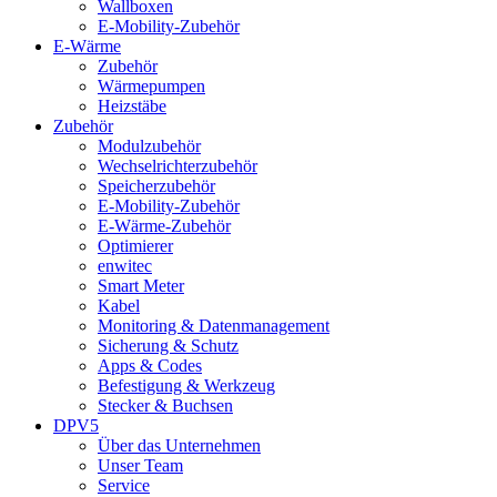
Wallboxen
E-Mobility-Zubehör
E-Wärme
Zubehör
Wärmepumpen
Heizstäbe
Zubehör
Modulzubehör
Wechselrichterzubehör
Speicherzubehör
E-Mobility-Zubehör
E-Wärme-Zubehör
Optimierer
enwitec
Smart Meter
Kabel
Monitoring & Datenmanagement
Sicherung & Schutz
Apps & Codes
Befestigung & Werkzeug
Stecker & Buchsen
DPV5
Über das Unternehmen
Unser Team
Service