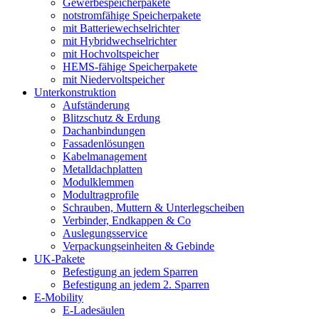
Gewerbespeicherpakete
notstromfähige Speicherpakete
mit Batteriewechselrichter
mit Hybridwechselrichter
mit Hochvoltspeicher
HEMS-fähige Speicherpakete
mit Niedervoltspeicher
Unterkonstruktion
Aufständerung
Blitzschutz & Erdung
Dachanbindungen
Fassadenlösungen
Kabelmanagement
Metalldachplatten
Modulklemmen
Modultragprofile
Schrauben, Muttern & Unterlegscheiben
Verbinder, Endkappen & Co
Auslegungsservice
Verpackungseinheiten & Gebinde
UK-Pakete
Befestigung an jedem Sparren
Befestigung an jedem 2. Sparren
E-Mobility
E-Ladesäulen