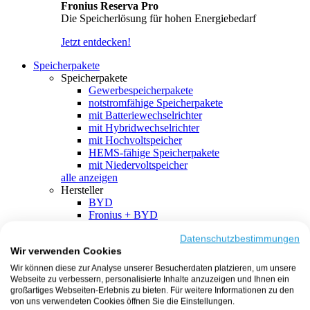
Fronius Reserva Pro
Die Speicherlösung für hohen Energiebedarf
Jetzt entdecken!
Speicherpakete
Speicherpakete
Gewerbespeicherpakete
notstromfähige Speicherpakete
mit Batteriewechselrichter
mit Hybridwechselrichter
mit Hochvoltspeicher
HEMS-fähige Speicherpakete
mit Niedervoltspeicher
alle anzeigen
Hersteller
BYD
Fronius + BYD
GoodWe + BYD
Kostal + BYD
Datenschutzbestimmungen
Wir verwenden Cookies
SMA + BYD
EcoFlow
Wir können diese zur Analyse unserer Besucherdaten platzieren, um unsere
EcoFlow + EcoFlow
Webseite zu verbessern, personalisierte Inhalte anzuzeigen und Ihnen ein
FENECON
großartiges Webseiten-Erlebnis zu bieten. Für weitere Informationen zu den
FENECON + FENECON
von uns verwendeten Cookies öffnen Sie die Einstellungen.