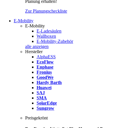
Planung erhalten!
Zur Planungscheckliste
E-Mobility
E-Mobility
E-Ladesäulen
Wallboxen
E-Mobility-Zubehör
alle anzeigen
Hersteller
AlphaESS
EcoFlow
Enphase
Fronius
GoodWe
Hardy Barth
Huawei
SAJ
SMA
SolarEdge
Sungrow
Preisgekrönt