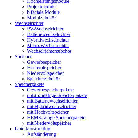
Hochleistungsmodule
Projektmodule
bifaciale Module
Modulzubehör
Wechselrichter
PV-Wechselrichter
Batteriewechselrichter
Hybridwechselrichter
Micro-Wechselrichter
Wechselrichterzubehör
Speicher
Gewerbespeicher
Hochvoltspeicher
Niedervoltspeicher
Speicherzubehör
Speicherpakete
Gewerbespeicherpakete
notstromfähige Speicherpakete
mit Batteriewechselrichter
mit Hybridwechselrichter
mit Hochvoltspeicher
HEMS-fähige Speicherpakete
mit Niedervoltspeicher
Unterkonstruktion
Aufständerung