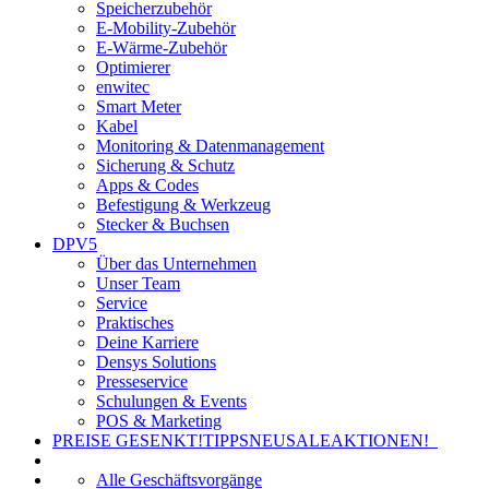
Speicherzubehör
E-Mobility-Zubehör
E-Wärme-Zubehör
Optimierer
enwitec
Smart Meter
Kabel
Monitoring & Datenmanagement
Sicherung & Schutz
Apps & Codes
Befestigung & Werkzeug
Stecker & Buchsen
DPV5
Über das Unternehmen
Unser Team
Service
Praktisches
Deine Karriere
Densys Solutions
Presseservice
Schulungen & Events
POS & Marketing
PREISE GESENKT!
TIPPS
NEU
SALE
AKTIONEN!
Alle Geschäftsvorgänge