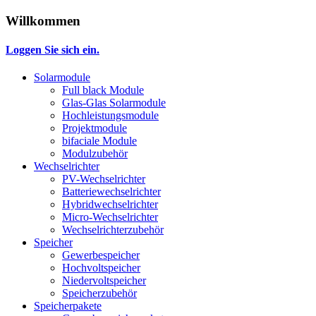
Willkommen
Loggen Sie sich ein.
Solarmodule
Full black Module
Glas-Glas Solarmodule
Hochleistungsmodule
Projektmodule
bifaciale Module
Modulzubehör
Wechselrichter
PV-Wechselrichter
Batteriewechselrichter
Hybridwechselrichter
Micro-Wechselrichter
Wechselrichterzubehör
Speicher
Gewerbespeicher
Hochvoltspeicher
Niedervoltspeicher
Speicherzubehör
Speicherpakete