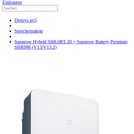
Einloggen
Densys pv5
Speicherpakete
Sungrow Hybrid SH8.0RT-20 + Sungrow Battery Premium
SBR096 (V13/V13.2)