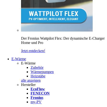
Der Fronius Wattpilot Flex: Der dynamische E-Charger
Home und Pro
Jetzt entdecken!
E-Wärme
E-Wärme
Zubehör
Wärmepumpen
Heizstäbe
alle anzeigen
Hersteller
EcoFlow
FENECON
Fronius
my-PV