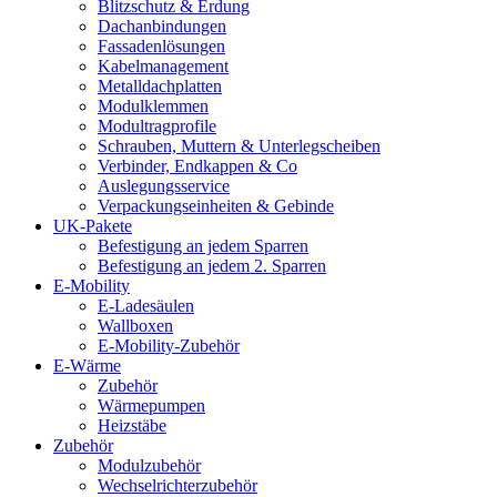
Blitzschutz & Erdung
Dachanbindungen
Fassadenlösungen
Kabelmanagement
Metalldachplatten
Modulklemmen
Modultragprofile
Schrauben, Muttern & Unterlegscheiben
Verbinder, Endkappen & Co
Auslegungsservice
Verpackungseinheiten & Gebinde
UK-Pakete
Befestigung an jedem Sparren
Befestigung an jedem 2. Sparren
E-Mobility
E-Ladesäulen
Wallboxen
E-Mobility-Zubehör
E-Wärme
Zubehör
Wärmepumpen
Heizstäbe
Zubehör
Modulzubehör
Wechselrichterzubehör