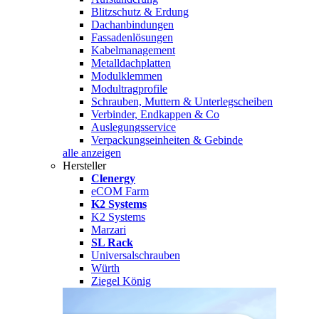
Blitzschutz & Erdung
Dachanbindungen
Fassadenlösungen
Kabelmanagement
Metalldachplatten
Modulklemmen
Modultragprofile
Schrauben, Muttern & Unterlegscheiben
Verbinder, Endkappen & Co
Auslegungsservice
Verpackungseinheiten & Gebinde
alle anzeigen
Hersteller
Clenergy
eCOM Farm
K2 Systems
K2 Systems
Marzari
SL Rack
Universalschrauben
Würth
Ziegel König