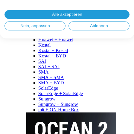
Fronius
Fronius + Fronius
Fronius + BYD
Alle akzeptieren
GoodWe
GoodWe + GoodWe
Nein, anpassen
Ablehnen
GoodWe + BYD
Huawei
Huawei + Huawei
Kostal
Kostal + Kostal
Kostal + BYD
SAJ
SAJ + SAJ
SMA
SMA + SMA
SMA + BYD
SolarEdge
SolarEdge + SolarEdge
Sungrow
Sungrow + Sungrow
mit E.ON Home Box