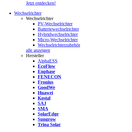
Jetzt entdecken!
Wechselrichter
Wechselrichter
PV-Wechselrichter
Batteriewechselrichter
Hybridwechselrichter
Micro-Wechselrichter
Wechselrichterzubehör
alle anzeigen
Hersteller
AlphaESS
EcoFlow
Enphase
FENECON
Fronius
GoodWe
Huawei
Kostal
SAJ
SMA
SolarEdge
Sungrow
Trina Solar