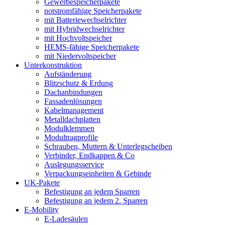
Gewerbespeicherpakete
notstromfähige Speicherpakete
mit Batteriewechselrichter
mit Hybridwechselrichter
mit Hochvoltspeicher
HEMS-fähige Speicherpakete
mit Niedervoltspeicher
Unterkonstruktion
Aufständerung
Blitzschutz & Erdung
Dachanbindungen
Fassadenlösungen
Kabelmanagement
Metalldachplatten
Modulklemmen
Modultragprofile
Schrauben, Muttern & Unterlegscheiben
Verbinder, Endkappen & Co
Auslegungsservice
Verpackungseinheiten & Gebinde
UK-Pakete
Befestigung an jedem Sparren
Befestigung an jedem 2. Sparren
E-Mobility
E-Ladesäulen