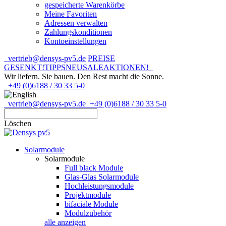
gespeicherte Warenkörbe
Meine Favoriten
Adressen verwalten
Zahlungskonditionen
Kontoeinstellungen
vertrieb@densys-pv5.de
PREISE
GESENKT!
TIPPS
NEU
SALE
AKTIONEN!
Wir liefern. Sie bauen.
Den Rest macht die Sonne.
+49 (0)6188 / 30 33 5-0
vertrieb@densys-pv5.de
+49 (0)6188 / 30 33 5-0
Löschen
Solarmodule
Solarmodule
Full black Module
Glas-Glas Solarmodule
Hochleistungsmodule
Projektmodule
bifaciale Module
Modulzubehör
alle anzeigen