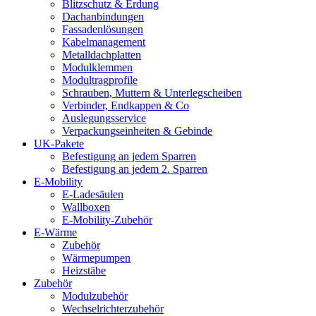
Blitzschutz & Erdung
Dachanbindungen
Fassadenlösungen
Kabelmanagement
Metalldachplatten
Modulklemmen
Modultragprofile
Schrauben, Muttern & Unterlegscheiben
Verbinder, Endkappen & Co
Auslegungsservice
Verpackungseinheiten & Gebinde
UK-Pakete
Befestigung an jedem Sparren
Befestigung an jedem 2. Sparren
E-Mobility
E-Ladesäulen
Wallboxen
E-Mobility-Zubehör
E-Wärme
Zubehör
Wärmepumpen
Heizstäbe
Zubehör
Modulzubehör
Wechselrichterzubehör