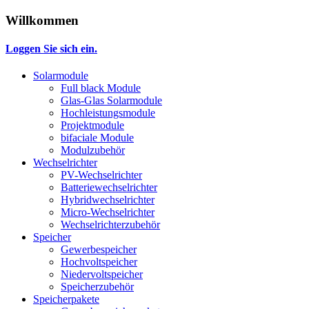
Willkommen
Loggen Sie sich ein.
Solarmodule
Full black Module
Glas-Glas Solarmodule
Hochleistungsmodule
Projektmodule
bifaciale Module
Modulzubehör
Wechselrichter
PV-Wechselrichter
Batteriewechselrichter
Hybridwechselrichter
Micro-Wechselrichter
Wechselrichterzubehör
Speicher
Gewerbespeicher
Hochvoltspeicher
Niedervoltspeicher
Speicherzubehör
Speicherpakete