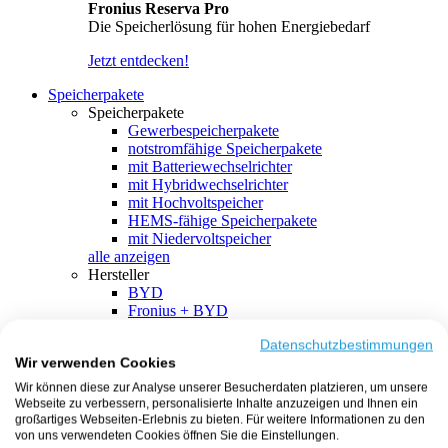
Fronius Reserva Pro
Die Speicherlösung für hohen Energiebedarf
Jetzt entdecken!
Speicherpakete
Speicherpakete
Gewerbespeicherpakete
notstromfähige Speicherpakete
mit Batteriewechselrichter
mit Hybridwechselrichter
mit Hochvoltspeicher
HEMS-fähige Speicherpakete
mit Niedervoltspeicher
alle anzeigen
Hersteller
BYD
Fronius + BYD
GoodWe + BYD
Kostal + BYD
Datenschutzbestimmungen
Wir verwenden Cookies
SMA + BYD
EcoFlow
Wir können diese zur Analyse unserer Besucherdaten platzieren, um unsere
EcoFlow + EcoFlow
Webseite zu verbessern, personalisierte Inhalte anzuzeigen und Ihnen ein
FENECON
großartiges Webseiten-Erlebnis zu bieten. Für weitere Informationen zu den
FENECON + FENECON
von uns verwendeten Cookies öffnen Sie die Einstellungen.