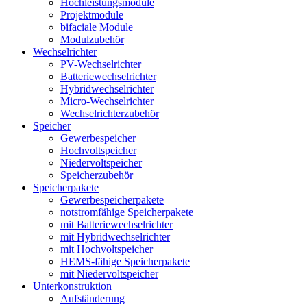
Hochleistungsmodule
Projektmodule
bifaciale Module
Modulzubehör
Wechselrichter
PV-Wechselrichter
Batteriewechselrichter
Hybridwechselrichter
Micro-Wechselrichter
Wechselrichterzubehör
Speicher
Gewerbespeicher
Hochvoltspeicher
Niedervoltspeicher
Speicherzubehör
Speicherpakete
Gewerbespeicherpakete
notstromfähige Speicherpakete
mit Batteriewechselrichter
mit Hybridwechselrichter
mit Hochvoltspeicher
HEMS-fähige Speicherpakete
mit Niedervoltspeicher
Unterkonstruktion
Aufständerung