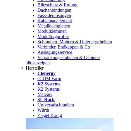
Blitzschutz & Erdung
Dachanbindungen
Fassadenlösungen
Kabelmanagement
Metalldachplatten
Modulklemmen
Modultragprofile
Schrauben, Muttern & Unterlegscheiben
Verbinder, Endkappen & Co
Auslegungsservice
Verpackungseinheiten & Gebinde
alle anzeigen
Hersteller
Clenergy
eCOM Farm
K2 Systems
K2 Systems
Marzari
SL Rack
Universalschrauben
Würth
Ziegel König