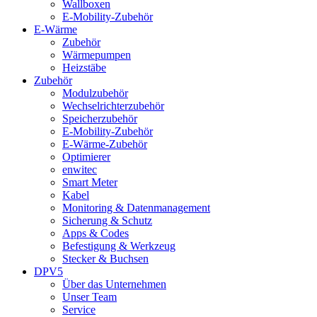
Wallboxen
E-Mobility-Zubehör
E-Wärme
Zubehör
Wärmepumpen
Heizstäbe
Zubehör
Modulzubehör
Wechselrichterzubehör
Speicherzubehör
E-Mobility-Zubehör
E-Wärme-Zubehör
Optimierer
enwitec
Smart Meter
Kabel
Monitoring & Datenmanagement
Sicherung & Schutz
Apps & Codes
Befestigung & Werkzeug
Stecker & Buchsen
DPV5
Über das Unternehmen
Unser Team
Service