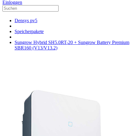
Einloggen
Densys pv5
Speicherpakete
Sungrow Hybrid SH5.0RT-20 + Sungrow Battery Premium
SBR160 (V13/V13.2)