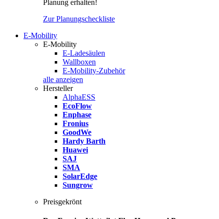
Planung erhalten!
Zur Planungscheckliste
E-Mobility
E-Mobility
E-Ladesäulen
Wallboxen
E-Mobility-Zubehör
alle anzeigen
Hersteller
AlphaESS
EcoFlow
Enphase
Fronius
GoodWe
Hardy Barth
Huawei
SAJ
SMA
SolarEdge
Sungrow
Preisgekrönt