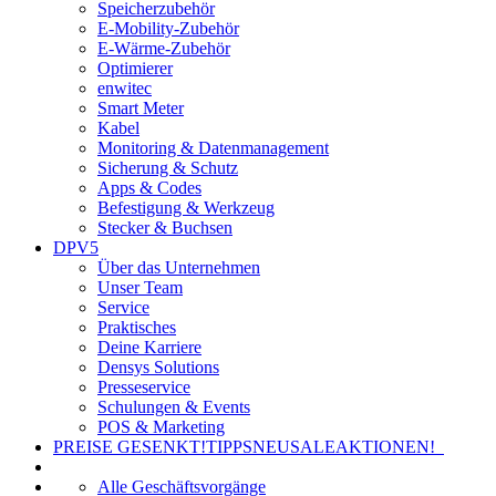
Speicherzubehör
E-Mobility-Zubehör
E-Wärme-Zubehör
Optimierer
enwitec
Smart Meter
Kabel
Monitoring & Datenmanagement
Sicherung & Schutz
Apps & Codes
Befestigung & Werkzeug
Stecker & Buchsen
DPV5
Über das Unternehmen
Unser Team
Service
Praktisches
Deine Karriere
Densys Solutions
Presseservice
Schulungen & Events
POS & Marketing
PREISE GESENKT!
TIPPS
NEU
SALE
AKTIONEN!
Alle Geschäftsvorgänge