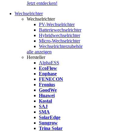
Jetzt entdecken!
Wechselrichter
Wechselrichter
PV-Wechselrichter
Batteriewechselrichter
Hybridwechselrichter
Micro-Wechselrichter
Wechselrichterzubehör
alle anzeigen
Hersteller
AlphaESS
EcoFlow
Enphase
FENECON
Fronius
GoodWe
Huawei
Kostal
SAJ
SMA
SolarEdge
Sungrow
Trina Solar