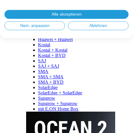
Fronius
Fronius + Fronius
Fronius + BYD
Alle akzeptieren
GoodWe
GoodWe + GoodWe
Nein, anpassen
Ablehnen
GoodWe + BYD
Huawei
Huawei + Huawei
Kostal
Kostal + Kostal
Kostal + BYD
SAJ
SAJ + SAJ
SMA
SMA + SMA
SMA + BYD
SolarEdge
SolarEdge + SolarEdge
Sungrow
Sungrow + Sungrow
mit E.ON Home Box