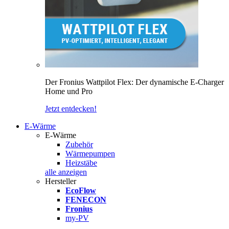
Der Fronius Wattpilot Flex: Der dynamische E-Charger
Home und Pro
Jetzt entdecken!
E-Wärme
E-Wärme
Zubehör
Wärmepumpen
Heizstäbe
alle anzeigen
Hersteller
EcoFlow
FENECON
Fronius
my-PV