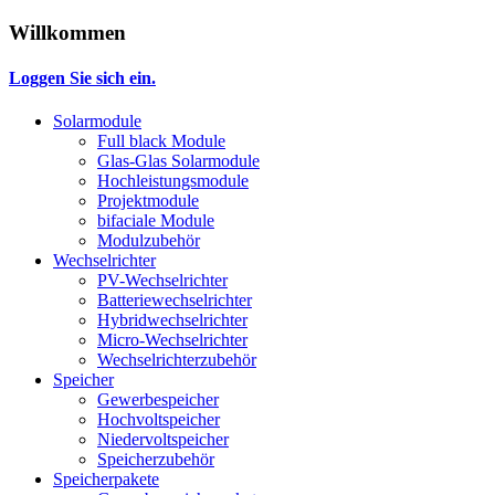
Willkommen
Loggen Sie sich ein.
Solarmodule
Full black Module
Glas-Glas Solarmodule
Hochleistungsmodule
Projektmodule
bifaciale Module
Modulzubehör
Wechselrichter
PV-Wechselrichter
Batteriewechselrichter
Hybridwechselrichter
Micro-Wechselrichter
Wechselrichterzubehör
Speicher
Gewerbespeicher
Hochvoltspeicher
Niedervoltspeicher
Speicherzubehör
Speicherpakete