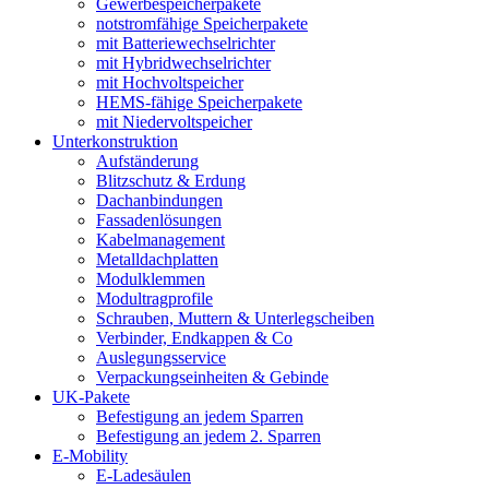
Gewerbespeicherpakete
notstromfähige Speicherpakete
mit Batteriewechselrichter
mit Hybridwechselrichter
mit Hochvoltspeicher
HEMS-fähige Speicherpakete
mit Niedervoltspeicher
Unterkonstruktion
Aufständerung
Blitzschutz & Erdung
Dachanbindungen
Fassadenlösungen
Kabelmanagement
Metalldachplatten
Modulklemmen
Modultragprofile
Schrauben, Muttern & Unterlegscheiben
Verbinder, Endkappen & Co
Auslegungsservice
Verpackungseinheiten & Gebinde
UK-Pakete
Befestigung an jedem Sparren
Befestigung an jedem 2. Sparren
E-Mobility
E-Ladesäulen