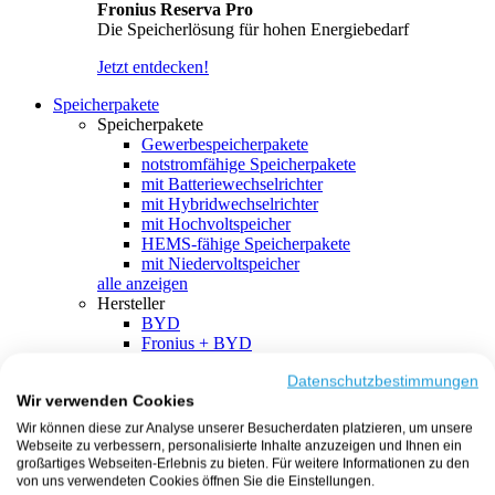
Fronius Reserva Pro
Die Speicherlösung für hohen Energiebedarf
Jetzt entdecken!
Speicherpakete
Speicherpakete
Gewerbespeicherpakete
notstromfähige Speicherpakete
mit Batteriewechselrichter
mit Hybridwechselrichter
mit Hochvoltspeicher
HEMS-fähige Speicherpakete
mit Niedervoltspeicher
alle anzeigen
Hersteller
BYD
Fronius + BYD
GoodWe + BYD
Kostal + BYD
Datenschutzbestimmungen
Wir verwenden Cookies
SMA + BYD
EcoFlow
Wir können diese zur Analyse unserer Besucherdaten platzieren, um unsere
EcoFlow + EcoFlow
Webseite zu verbessern, personalisierte Inhalte anzuzeigen und Ihnen ein
FENECON
großartiges Webseiten-Erlebnis zu bieten. Für weitere Informationen zu den
FENECON + FENECON
von uns verwendeten Cookies öffnen Sie die Einstellungen.