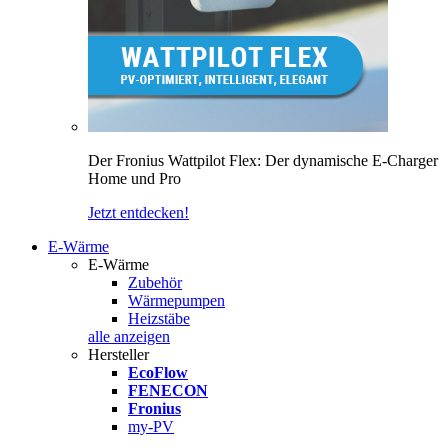
Der Fronius Wattpilot Flex: Der dynamische E-Charger
Home und Pro
Jetzt entdecken!
E-Wärme
E-Wärme
Zubehör
Wärmepumpen
Heizstäbe
alle anzeigen
Hersteller
EcoFlow
FENECON
Fronius
my-PV