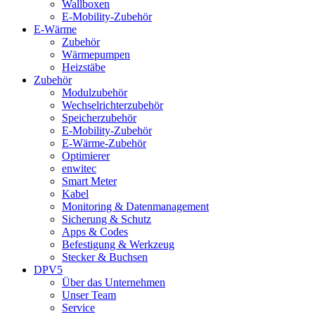
Wallboxen
E-Mobility-Zubehör
E-Wärme
Zubehör
Wärmepumpen
Heizstäbe
Zubehör
Modulzubehör
Wechselrichterzubehör
Speicherzubehör
E-Mobility-Zubehör
E-Wärme-Zubehör
Optimierer
enwitec
Smart Meter
Kabel
Monitoring & Datenmanagement
Sicherung & Schutz
Apps & Codes
Befestigung & Werkzeug
Stecker & Buchsen
DPV5
Über das Unternehmen
Unser Team
Service