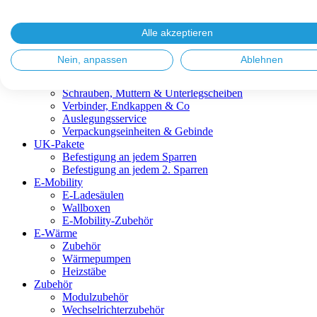
Blitzschutz & Erdung
Dachanbindungen
Fassadenlösungen
Alle akzeptieren
Kabelmanagement
Metalldachplatten
Nein, anpassen
Ablehnen
Modulklemmen
Modultragprofile
Schrauben, Muttern & Unterlegscheiben
Verbinder, Endkappen & Co
Auslegungsservice
Verpackungseinheiten & Gebinde
UK-Pakete
Befestigung an jedem Sparren
Befestigung an jedem 2. Sparren
E-Mobility
E-Ladesäulen
Wallboxen
E-Mobility-Zubehör
E-Wärme
Zubehör
Wärmepumpen
Heizstäbe
Zubehör
Modulzubehör
Wechselrichterzubehör