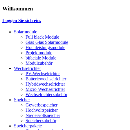
Willkommen
Loggen Sie sich ein.
Solarmodule
Full black Module
Glas-Glas Solarmodule
Hochleistungsmodule
Projektmodule
bifaciale Module
Modulzubehör
Wechselrichter
PV-Wechselrichter
Batteriewechselrichter
Hybridwechselrichter
Micro-Wechselrichter
Wechselrichterzubehör
Speicher
Gewerbespeicher
Hochvoltspeicher
Niedervoltspeicher
Speicherzubehör
Speicherpakete