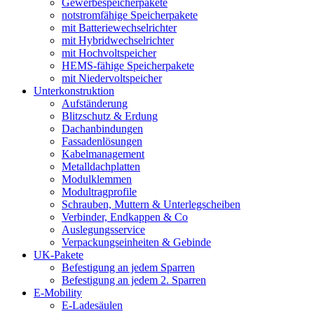
Gewerbespeicherpakete
notstromfähige Speicherpakete
mit Batteriewechselrichter
mit Hybridwechselrichter
mit Hochvoltspeicher
HEMS-fähige Speicherpakete
mit Niedervoltspeicher
Unterkonstruktion
Aufständerung
Blitzschutz & Erdung
Dachanbindungen
Fassadenlösungen
Kabelmanagement
Metalldachplatten
Modulklemmen
Modultragprofile
Schrauben, Muttern & Unterlegscheiben
Verbinder, Endkappen & Co
Auslegungsservice
Verpackungseinheiten & Gebinde
UK-Pakete
Befestigung an jedem Sparren
Befestigung an jedem 2. Sparren
E-Mobility
E-Ladesäulen