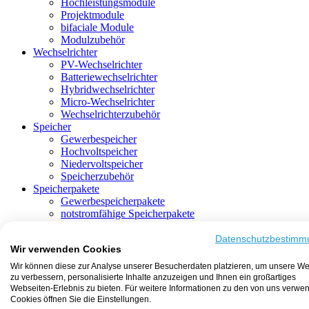
Hochleistungsmodule
Projektmodule
bifaciale Module
Modulzubehör
Wechselrichter
PV-Wechselrichter
Batteriewechselrichter
Hybridwechselrichter
Micro-Wechselrichter
Wechselrichterzubehör
Speicher
Gewerbespeicher
Hochvoltspeicher
Niedervoltspeicher
Speicherzubehör
Speicherpakete
Gewerbespeicherpakete
notstromfähige Speicherpakete
mit Batteriewechselrichter
mit Hybridwechselrichter
Datenschutzbestimm
Wir verwenden Cookies
mit Hochvoltspeicher
HEMS-fähige Speicherpakete
Wir können diese zur Analyse unserer Besucherdaten platzieren, um unsere We
mit Niedervoltspeicher
zu verbessern, personalisierte Inhalte anzuzeigen und Ihnen ein großartiges
Unterkonstruktion
Webseiten-Erlebnis zu bieten. Für weitere Informationen zu den von uns verwe
Aufständerung
Cookies öffnen Sie die Einstellungen.