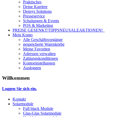
Praktisches
Deine Karriere
Densys Solutions
Presseservice
Schulungen & Events
POS & Marketing
PREISE GESENKT!
TIPPS
NEU
SALE
AKTIONEN!
Mein Konto
Alle Geschäftsvorgänge
gespeicherte Warenkörbe
Meine Favoriten
Adressen verwalten
Zahlungskonditionen
Kontoeinstellungen
Ausloggen
Willkommen
Loggen Sie sich ein.
Kontakt
Solarmodule
Full black Module
Glas-Glas Solarmodule