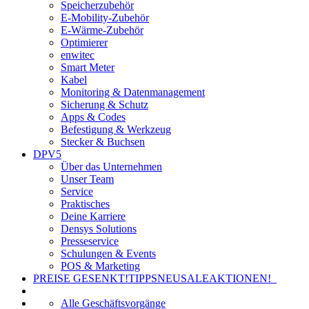
Speicherzubehör
E-Mobility-Zubehör
E-Wärme-Zubehör
Optimierer
enwitec
Smart Meter
Kabel
Monitoring & Datenmanagement
Sicherung & Schutz
Apps & Codes
Befestigung & Werkzeug
Stecker & Buchsen
DPV5
Über das Unternehmen
Unser Team
Service
Praktisches
Deine Karriere
Densys Solutions
Presseservice
Schulungen & Events
POS & Marketing
PREISE GESENKT!
TIPPS
NEU
SALE
AKTIONEN!
Alle Geschäftsvorgänge