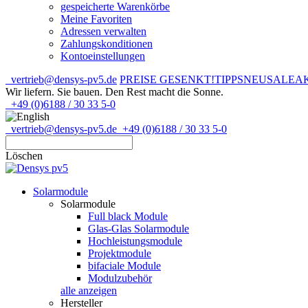
gespeicherte Warenkörbe
Meine Favoriten
Adressen verwalten
Zahlungskonditionen
Kontoeinstellungen
vertrieb@densys-pv5.de
PREISE GESENKT!
TIPPS
NEU
SALE
A
Wir liefern. Sie bauen.
Den Rest macht die Sonne.
+49 (0)6188 / 30 33 5-0
vertrieb@densys-pv5.de
+49 (0)6188 / 30 33 5-0
Löschen
Solarmodule
Solarmodule
Full black Module
Glas-Glas Solarmodule
Hochleistungsmodule
Projektmodule
bifaciale Module
Modulzubehör
alle anzeigen
Hersteller