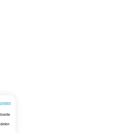
ungen
bseite
ndeten