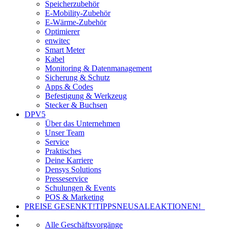
Speicherzubehör
E-Mobility-Zubehör
E-Wärme-Zubehör
Optimierer
enwitec
Smart Meter
Kabel
Monitoring & Datenmanagement
Sicherung & Schutz
Apps & Codes
Befestigung & Werkzeug
Stecker & Buchsen
DPV5
Über das Unternehmen
Unser Team
Service
Praktisches
Deine Karriere
Densys Solutions
Presseservice
Schulungen & Events
POS & Marketing
PREISE GESENKT!
TIPPS
NEU
SALE
AKTIONEN!
Alle Geschäftsvorgänge