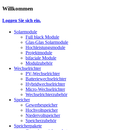
Willkommen
Loggen Sie sich ein.
Solarmodule
Full black Module
Glas-Glas Solarmodule
Hochleistungsmodule
Projektmodule
bifaciale Module
Modulzubehör
Wechselrichter
PV-Wechselrichter
Batteriewechselrichter
Hybridwechselrichter
Micro-Wechselrichter
Wechselrichterzubehör
Speicher
Gewerbespeicher
Hochvoltspeicher
Niedervoltspeicher
Speicherzubehör
Speicherpakete