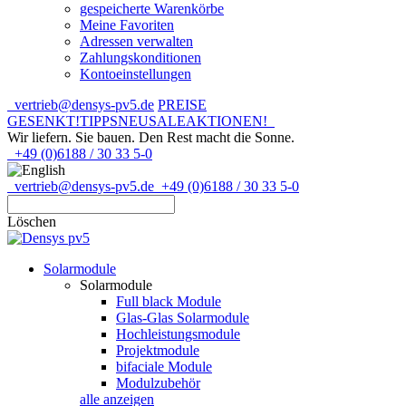
gespeicherte Warenkörbe
Meine Favoriten
Adressen verwalten
Zahlungskonditionen
Kontoeinstellungen
vertrieb@densys-pv5.de
PREISE
GESENKT!
TIPPS
NEU
SALE
AKTIONEN!
Wir liefern. Sie bauen.
Den Rest macht die Sonne.
+49 (0)6188 / 30 33 5-0
vertrieb@densys-pv5.de
+49 (0)6188 / 30 33 5-0
Löschen
Solarmodule
Solarmodule
Full black Module
Glas-Glas Solarmodule
Hochleistungsmodule
Projektmodule
bifaciale Module
Modulzubehör
alle anzeigen