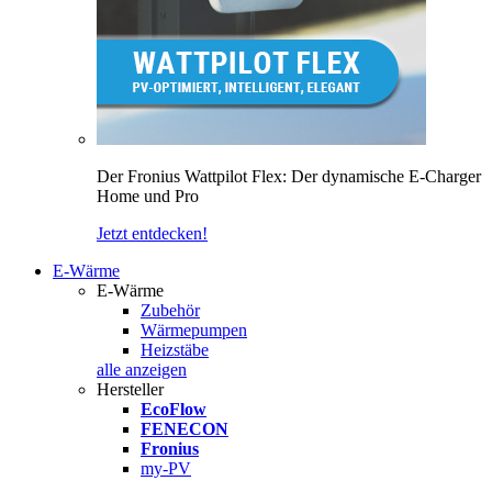
Der Fronius Wattpilot Flex: Der dynamische E-Charger
Home und Pro
Jetzt entdecken!
E-Wärme
E-Wärme
Zubehör
Wärmepumpen
Heizstäbe
alle anzeigen
Hersteller
EcoFlow
FENECON
Fronius
my-PV