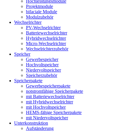
Hochleistungsmodule
Projektmodule
bifaciale Module
Modulzubehör
Wechselrichter
PV-Wechselrichter
Batteriewechselrichter
Hybridwechselrichter
Micro-Wechselrichter
Wechselrichterzubehör
Speicher
Gewerbespeicher
Hochvoltspeicher
Niedervoltspeicher
Speicherzubehör
Speicherpakete
Gewerbespeicherpakete
notstromfähige Speicherpakete
mit Batteriewechselrichter
mit Hybridwechselrichter
mit Hochvoltspeicher
HEMS-fähige Speicherpakete
mit Niedervoltspeicher
Unterkonstruktion
Aufständerung