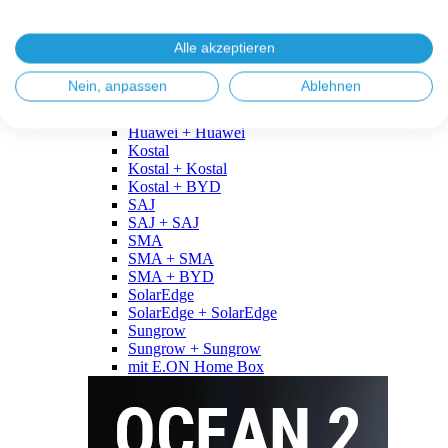
Fronius
Fronius + Fronius
Fronius + BYD
Alle akzeptieren
GoodWe
GoodWe + GoodWe
Nein, anpassen
Ablehnen
GoodWe + BYD
Huawei
Huawei + Huawei
Kostal
Kostal + Kostal
Kostal + BYD
SAJ
SAJ + SAJ
SMA
SMA + SMA
SMA + BYD
SolarEdge
SolarEdge + SolarEdge
Sungrow
Sungrow + Sungrow
mit E.ON Home Box