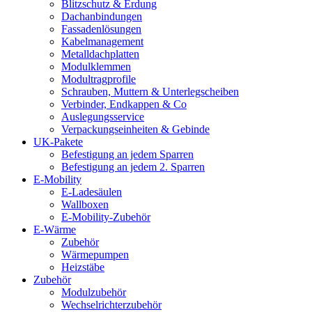
Blitzschutz & Erdung
Dachanbindungen
Fassadenlösungen
Kabelmanagement
Metalldachplatten
Modulklemmen
Modultragprofile
Schrauben, Muttern & Unterlegscheiben
Verbinder, Endkappen & Co
Auslegungsservice
Verpackungseinheiten & Gebinde
UK-Pakete
Befestigung an jedem Sparren
Befestigung an jedem 2. Sparren
E-Mobility
E-Ladesäulen
Wallboxen
E-Mobility-Zubehör
E-Wärme
Zubehör
Wärmepumpen
Heizstäbe
Zubehör
Modulzubehör
Wechselrichterzubehör