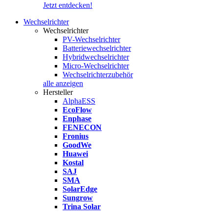
Jetzt entdecken!
Wechselrichter
Wechselrichter
PV-Wechselrichter
Batteriewechselrichter
Hybridwechselrichter
Micro-Wechselrichter
Wechselrichterzubehör
alle anzeigen
Hersteller
AlphaESS
EcoFlow
Enphase
FENECON
Fronius
GoodWe
Huawei
Kostal
SAJ
SMA
SolarEdge
Sungrow
Trina Solar