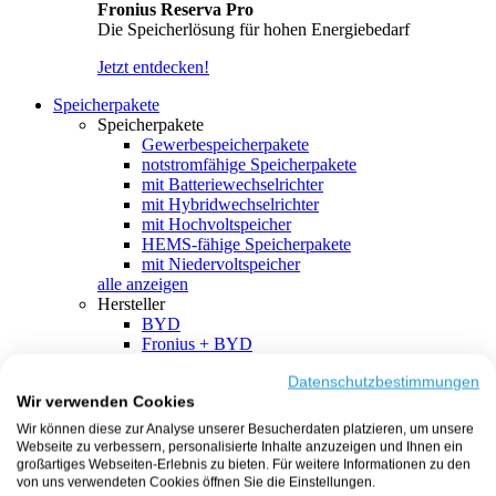
Fronius Reserva Pro
Die Speicherlösung für hohen Energiebedarf
Jetzt entdecken!
Speicherpakete
Speicherpakete
Gewerbespeicherpakete
notstromfähige Speicherpakete
mit Batteriewechselrichter
mit Hybridwechselrichter
mit Hochvoltspeicher
HEMS-fähige Speicherpakete
mit Niedervoltspeicher
alle anzeigen
Hersteller
BYD
Fronius + BYD
GoodWe + BYD
Kostal + BYD
Datenschutzbestimmungen
Wir verwenden Cookies
SMA + BYD
EcoFlow
Wir können diese zur Analyse unserer Besucherdaten platzieren, um unsere
EcoFlow + EcoFlow
Webseite zu verbessern, personalisierte Inhalte anzuzeigen und Ihnen ein
FENECON
großartiges Webseiten-Erlebnis zu bieten. Für weitere Informationen zu den
FENECON + FENECON
von uns verwendeten Cookies öffnen Sie die Einstellungen.