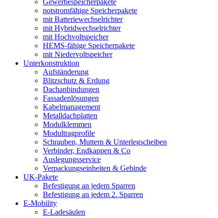
Gewerbespeicherpakete
notstromfähige Speicherpakete
mit Batteriewechselrichter
mit Hybridwechselrichter
mit Hochvoltspeicher
HEMS-fähige Speicherpakete
mit Niedervoltspeicher
Unterkonstruktion
Aufständerung
Blitzschutz & Erdung
Dachanbindungen
Fassadenlösungen
Kabelmanagement
Metalldachplatten
Modulklemmen
Modultragprofile
Schrauben, Muttern & Unterlegscheiben
Verbinder, Endkappen & Co
Auslegungsservice
Verpackungseinheiten & Gebinde
UK-Pakete
Befestigung an jedem Sparren
Befestigung an jedem 2. Sparren
E-Mobility
E-Ladesäulen