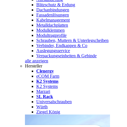
Blitzschutz & Erdung
Dachanbindungen
Fassadenlösungen
Kabelmanagement
Metalldachplatten
Modulklemmen
Modultragprofile
Schrauben, Muttern & Unterlegscheiben
Verbinder, Endkappen & Co
Auslegungsservice
Verpackungseinheiten & Gebinde
alle anzeigen
Hersteller
Clenergy
eCOM Farm
K2 Systems
K2 Systems
Marzari
SL Rack
Universalschrauben
Würth
Ziegel König