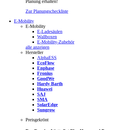
Planung erhalten!
Zur Planungscheckliste
E-Mobility
E-Mobility
E-Ladesäulen
Wallboxen
E-Mobility-Zubehör
alle anzeigen
Hersteller
AlphaESS
EcoFlow
Enphase
Fronius
GoodWe
Hardy Barth
Huawei
SAJ
SMA
SolarEdge
Sungrow
Preisgekrönt