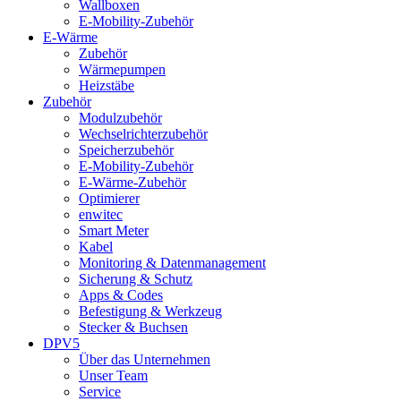
Wallboxen
E-Mobility-Zubehör
E-Wärme
Zubehör
Wärmepumpen
Heizstäbe
Zubehör
Modulzubehör
Wechselrichterzubehör
Speicherzubehör
E-Mobility-Zubehör
E-Wärme-Zubehör
Optimierer
enwitec
Smart Meter
Kabel
Monitoring & Datenmanagement
Sicherung & Schutz
Apps & Codes
Befestigung & Werkzeug
Stecker & Buchsen
DPV5
Über das Unternehmen
Unser Team
Service