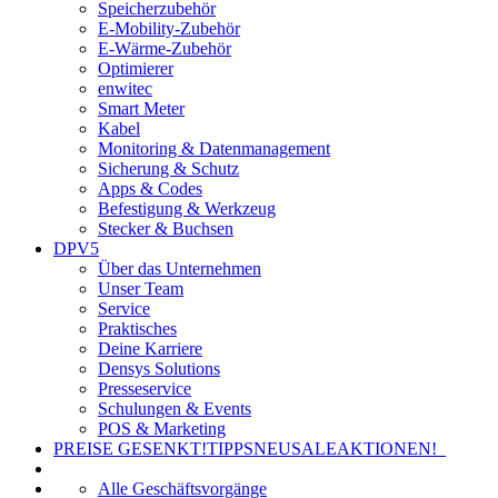
Speicherzubehör
E-Mobility-Zubehör
E-Wärme-Zubehör
Optimierer
enwitec
Smart Meter
Kabel
Monitoring & Datenmanagement
Sicherung & Schutz
Apps & Codes
Befestigung & Werkzeug
Stecker & Buchsen
DPV5
Über das Unternehmen
Unser Team
Service
Praktisches
Deine Karriere
Densys Solutions
Presseservice
Schulungen & Events
POS & Marketing
PREISE GESENKT!
TIPPS
NEU
SALE
AKTIONEN!
Alle Geschäftsvorgänge