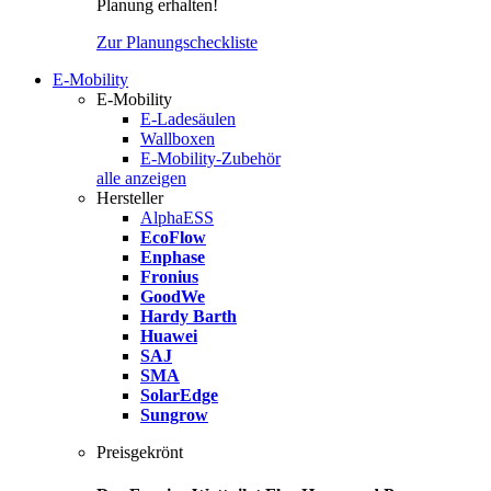
Planung erhalten!
Zur Planungscheckliste
E-Mobility
E-Mobility
E-Ladesäulen
Wallboxen
E-Mobility-Zubehör
alle anzeigen
Hersteller
AlphaESS
EcoFlow
Enphase
Fronius
GoodWe
Hardy Barth
Huawei
SAJ
SMA
SolarEdge
Sungrow
Preisgekrönt