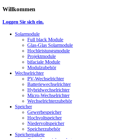
Willkommen
Loggen Sie sich ein.
Solarmodule
Full black Module
Glas-Glas Solarmodule
Hochleistungsmodule
Projektmodule
bifaciale Module
Modulzubehör
Wechselrichter
PV-Wechselrichter
Batteriewechselrichter
Hybridwechselrichter
Micro-Wechselrichter
Wechselrichterzubehör
Speicher
Gewerbespeicher
Hochvoltspeicher
Niedervoltspeicher
Speicherzubehör
Speicherpakete