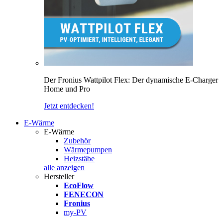
Der Fronius Wattpilot Flex: Der dynamische E-Charger
Home und Pro
Jetzt entdecken!
E-Wärme
E-Wärme
Zubehör
Wärmepumpen
Heizstäbe
alle anzeigen
Hersteller
EcoFlow
FENECON
Fronius
my-PV