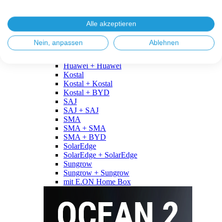
Fronius
Fronius + Fronius
Fronius + BYD
Alle akzeptieren
GoodWe
GoodWe + GoodWe
Nein, anpassen
Ablehnen
GoodWe + BYD
Huawei
Huawei + Huawei
Kostal
Kostal + Kostal
Kostal + BYD
SAJ
SAJ + SAJ
SMA
SMA + SMA
SMA + BYD
SolarEdge
SolarEdge + SolarEdge
Sungrow
Sungrow + Sungrow
mit E.ON Home Box