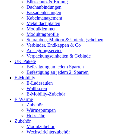
Blitzschutz & Erdung
Dachanbindungen
Fassadenlösungen
Kabelmanagement
Metalldachplatten
Modulklemmen
Modultragprofile
Schrauben, Muttern & Unterlegscheiben
Verbinder, Endkappen & Co
Auslegungsservice
Verpackungseinheiten & Gebinde
UK-Pakete
Befestigung an jedem Sparren
Befestigung an jedem 2. Sparren
E-Mobility
E-Ladesäulen
Wallboxen
E-Mobility-Zubehör
E-Wärme
Zubehör
Wärmepumpen
Heizstäbe
Zubehör
Modulzubehör
Wechselrichterzubehör