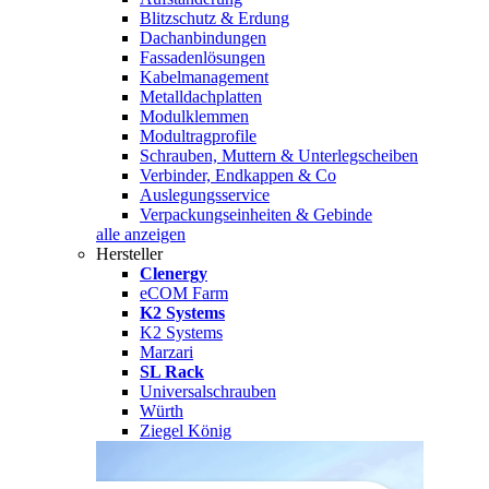
Blitzschutz & Erdung
Dachanbindungen
Fassadenlösungen
Kabelmanagement
Metalldachplatten
Modulklemmen
Modultragprofile
Schrauben, Muttern & Unterlegscheiben
Verbinder, Endkappen & Co
Auslegungsservice
Verpackungseinheiten & Gebinde
alle anzeigen
Hersteller
Clenergy
eCOM Farm
K2 Systems
K2 Systems
Marzari
SL Rack
Universalschrauben
Würth
Ziegel König