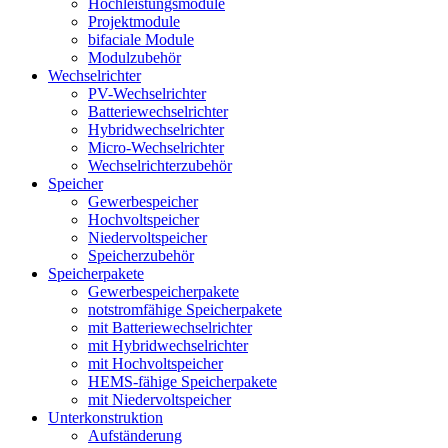
Hochleistungsmodule
Projektmodule
bifaciale Module
Modulzubehör
Wechselrichter
PV-Wechselrichter
Batteriewechselrichter
Hybridwechselrichter
Micro-Wechselrichter
Wechselrichterzubehör
Speicher
Gewerbespeicher
Hochvoltspeicher
Niedervoltspeicher
Speicherzubehör
Speicherpakete
Gewerbespeicherpakete
notstromfähige Speicherpakete
mit Batteriewechselrichter
mit Hybridwechselrichter
mit Hochvoltspeicher
HEMS-fähige Speicherpakete
mit Niedervoltspeicher
Unterkonstruktion
Aufständerung