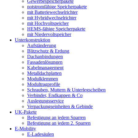
Gewerbespeicherpakete
notstromfähige Speicherpakete
mit Batteriewechselrichter
mit Hybridwechselrichter
mit Hochvoltspeicher
HEMS-fähige Speicherpakete
mit Niedervoltspeicher
Unterkonstruktion
Aufständerung
Blitzschutz & Erdung
Dachanbindungen
Fassadenlösungen
Kabelmanagement
Metalldachplatten
Modulklemmen
Modultragprofile
Schrauben, Muttern & Unterlegscheiben
Verbinder, Endkappen & Co
Auslegungsservice
Verpackungseinheiten & Gebinde
UK-Pakete
Befestigung an jedem Sparren
Befestigung an jedem 2. Sparren
E-Mobility
E-Ladesäulen