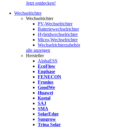
Jetzt entdecken!
Wechselrichter
Wechselrichter
PV-Wechselrichter
Batteriewechselrichter
Hybridwechselrichter
Micro-Wechselrichter
Wechselrichterzubehör
alle anzeigen
Hersteller
AlphaESS
EcoFlow
Enphase
FENECON
Fronius
GoodWe
Huawei
Kostal
SAJ
SMA
SolarEdge
Sungrow
Trina Solar