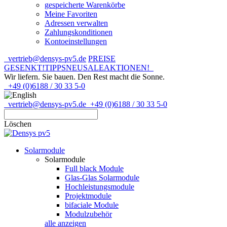
gespeicherte Warenkörbe
Meine Favoriten
Adressen verwalten
Zahlungskonditionen
Kontoeinstellungen
vertrieb@densys-pv5.de
PREISE
GESENKT!
TIPPS
NEU
SALE
AKTIONEN!
Wir liefern. Sie bauen.
Den Rest macht die Sonne.
+49 (0)6188 / 30 33 5-0
vertrieb@densys-pv5.de
+49 (0)6188 / 30 33 5-0
Löschen
Solarmodule
Solarmodule
Full black Module
Glas-Glas Solarmodule
Hochleistungsmodule
Projektmodule
bifaciale Module
Modulzubehör
alle anzeigen