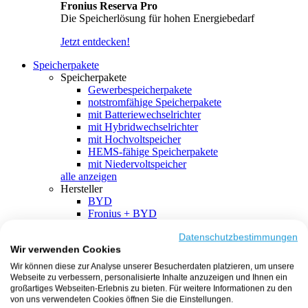
Fronius Reserva Pro
Die Speicherlösung für hohen Energiebedarf
Jetzt entdecken!
Speicherpakete
Speicherpakete
Gewerbespeicherpakete
notstromfähige Speicherpakete
mit Batteriewechselrichter
mit Hybridwechselrichter
mit Hochvoltspeicher
HEMS-fähige Speicherpakete
mit Niedervoltspeicher
alle anzeigen
Hersteller
BYD
Fronius + BYD
GoodWe + BYD
Kostal + BYD
Datenschutzbestimmungen
Wir verwenden Cookies
SMA + BYD
EcoFlow
Wir können diese zur Analyse unserer Besucherdaten platzieren, um unsere
EcoFlow + EcoFlow
Webseite zu verbessern, personalisierte Inhalte anzuzeigen und Ihnen ein
FENECON
großartiges Webseiten-Erlebnis zu bieten. Für weitere Informationen zu den
FENECON + FENECON
von uns verwendeten Cookies öffnen Sie die Einstellungen.