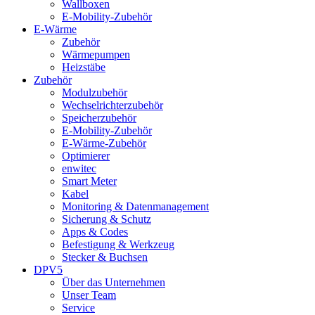
Wallboxen
E-Mobility-Zubehör
E-Wärme
Zubehör
Wärmepumpen
Heizstäbe
Zubehör
Modulzubehör
Wechselrichterzubehör
Speicherzubehör
E-Mobility-Zubehör
E-Wärme-Zubehör
Optimierer
enwitec
Smart Meter
Kabel
Monitoring & Datenmanagement
Sicherung & Schutz
Apps & Codes
Befestigung & Werkzeug
Stecker & Buchsen
DPV5
Über das Unternehmen
Unser Team
Service