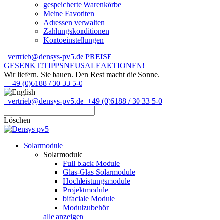
gespeicherte Warenkörbe
Meine Favoriten
Adressen verwalten
Zahlungskonditionen
Kontoeinstellungen
vertrieb@densys-pv5.de
PREISE
GESENKT!
TIPPS
NEU
SALE
AKTIONEN!
Wir liefern. Sie bauen.
Den Rest macht die Sonne.
+49 (0)6188 / 30 33 5-0
vertrieb@densys-pv5.de
+49 (0)6188 / 30 33 5-0
Löschen
Solarmodule
Solarmodule
Full black Module
Glas-Glas Solarmodule
Hochleistungsmodule
Projektmodule
bifaciale Module
Modulzubehör
alle anzeigen