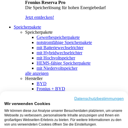
Fronius Reserva Pro
Die Speicherlösung für hohen Energiebedarf
Jetzt entdecken!
Speicherpakete
Speicherpakete
Gewerbespeicherpakete
notstromfähige Speicherpakete
mit Batteriewechselrichter
mit Hybridwechselrichter
mit Hochvoltspeicher
HEMS-fähige Speicherpakete
mit Niedervoltspeicher
alle anzeigen
Hersteller
BYD
Fronius + BYD
GoodWe + BYD
Kostal + BYD
Datenschutzbestimmungen
Wir verwenden Cookies
SMA + BYD
EcoFlow
Wir können diese zur Analyse unserer Besucherdaten platzieren, um unsere
EcoFlow + EcoFlow
Webseite zu verbessern, personalisierte Inhalte anzuzeigen und Ihnen ein
FENECON
großartiges Webseiten-Erlebnis zu bieten. Für weitere Informationen zu den
FENECON + FENECON
von uns verwendeten Cookies öffnen Sie die Einstellungen.