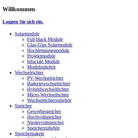
Willkommen
Loggen Sie sich ein.
Solarmodule
Full black Module
Glas-Glas Solarmodule
Hochleistungsmodule
Projektmodule
bifaciale Module
Modulzubehör
Wechselrichter
PV-Wechselrichter
Batteriewechselrichter
Hybridwechselrichter
Micro-Wechselrichter
Wechselrichterzubehör
Speicher
Gewerbespeicher
Hochvoltspeicher
Niedervoltspeicher
Speicherzubehör
Speicherpakete