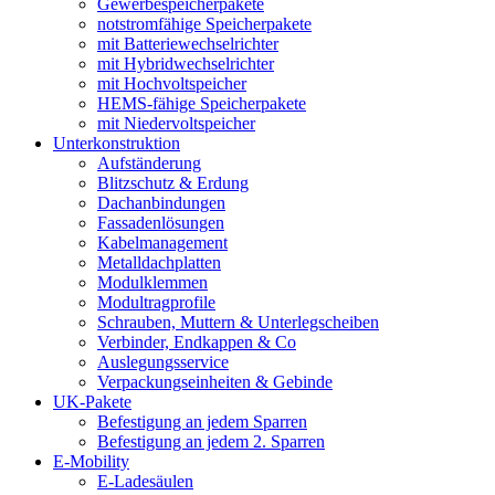
Gewerbespeicherpakete
notstromfähige Speicherpakete
mit Batteriewechselrichter
mit Hybridwechselrichter
mit Hochvoltspeicher
HEMS-fähige Speicherpakete
mit Niedervoltspeicher
Unterkonstruktion
Aufständerung
Blitzschutz & Erdung
Dachanbindungen
Fassadenlösungen
Kabelmanagement
Metalldachplatten
Modulklemmen
Modultragprofile
Schrauben, Muttern & Unterlegscheiben
Verbinder, Endkappen & Co
Auslegungsservice
Verpackungseinheiten & Gebinde
UK-Pakete
Befestigung an jedem Sparren
Befestigung an jedem 2. Sparren
E-Mobility
E-Ladesäulen