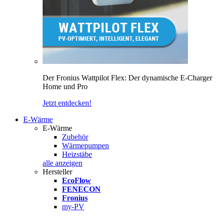
Der Fronius Wattpilot Flex: Der dynamische E-Charger
Home und Pro
Jetzt entdecken!
E-Wärme
E-Wärme
Zubehör
Wärmepumpen
Heizstäbe
alle anzeigen
Hersteller
EcoFlow
FENECON
Fronius
my-PV