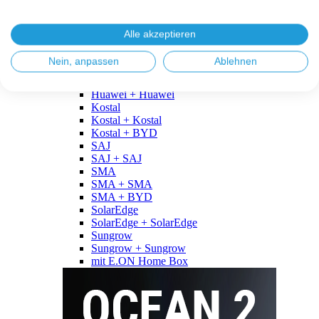
Fronius
Fronius + Fronius
Fronius + BYD
Alle akzeptieren
GoodWe
GoodWe + GoodWe
Nein, anpassen
Ablehnen
GoodWe + BYD
Huawei
Huawei + Huawei
Kostal
Kostal + Kostal
Kostal + BYD
SAJ
SAJ + SAJ
SMA
SMA + SMA
SMA + BYD
SolarEdge
SolarEdge + SolarEdge
Sungrow
Sungrow + Sungrow
mit E.ON Home Box