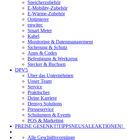
Speicherzubehör
E-Mobility-Zubehör
E-Wärme-Zubehör
Optimierer
enwitec
Smart Meter
Kabel
Monitoring & Datenmanagement
Sicherung & Schutz
Apps & Codes
Befestigung & Werkzeug
Stecker & Buchsen
DPV5
Über das Unternehmen
Unser Team
Service
Praktisches
Deine Karriere
Densys Solutions
Presseservice
Schulungen & Events
POS & Marketing
PREISE GESENKT!
TIPPS
NEU
SALE
AKTIONEN!
Alle Geschäftsvorgänge