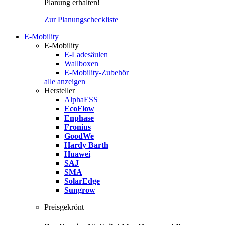
Planung erhalten!
Zur Planungscheckliste
E-Mobility
E-Mobility
E-Ladesäulen
Wallboxen
E-Mobility-Zubehör
alle anzeigen
Hersteller
AlphaESS
EcoFlow
Enphase
Fronius
GoodWe
Hardy Barth
Huawei
SAJ
SMA
SolarEdge
Sungrow
Preisgekrönt