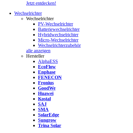
Jetzt entdecken!
Wechselrichter
Wechselrichter
PV-Wechselrichter
Batteriewechselrichter
Hybridwechselrichter
Micro-Wechselrichter
Wechselrichterzubehör
alle anzeigen
Hersteller
AlphaESS
EcoFlow
Enphase
FENECON
Fronius
GoodWe
Huawei
Kostal
SAJ
SMA
SolarEdge
Sungrow
Trina Solar