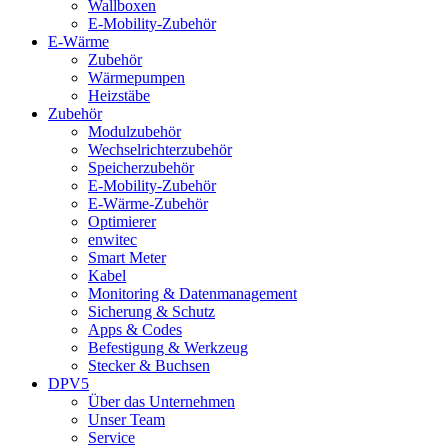
Wallboxen
E-Mobility-Zubehör
E-Wärme
Zubehör
Wärmepumpen
Heizstäbe
Zubehör
Modulzubehör
Wechselrichterzubehör
Speicherzubehör
E-Mobility-Zubehör
E-Wärme-Zubehör
Optimierer
enwitec
Smart Meter
Kabel
Monitoring & Datenmanagement
Sicherung & Schutz
Apps & Codes
Befestigung & Werkzeug
Stecker & Buchsen
DPV5
Über das Unternehmen
Unser Team
Service