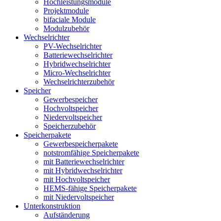
Hochleistungsmodule
Projektmodule
bifaciale Module
Modulzubehör
Wechselrichter
PV-Wechselrichter
Batteriewechselrichter
Hybridwechselrichter
Micro-Wechselrichter
Wechselrichterzubehör
Speicher
Gewerbespeicher
Hochvoltspeicher
Niedervoltspeicher
Speicherzubehör
Speicherpakete
Gewerbespeicherpakete
notstromfähige Speicherpakete
mit Batteriewechselrichter
mit Hybridwechselrichter
mit Hochvoltspeicher
HEMS-fähige Speicherpakete
mit Niedervoltspeicher
Unterkonstruktion
Aufständerung