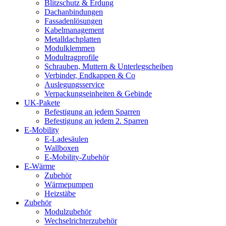
Blitzschutz & Erdung
Dachanbindungen
Fassadenlösungen
Kabelmanagement
Metalldachplatten
Modulklemmen
Modultragprofile
Schrauben, Muttern & Unterlegscheiben
Verbinder, Endkappen & Co
Auslegungsservice
Verpackungseinheiten & Gebinde
UK-Pakete
Befestigung an jedem Sparren
Befestigung an jedem 2. Sparren
E-Mobility
E-Ladesäulen
Wallboxen
E-Mobility-Zubehör
E-Wärme
Zubehör
Wärmepumpen
Heizstäbe
Zubehör
Modulzubehör
Wechselrichterzubehör