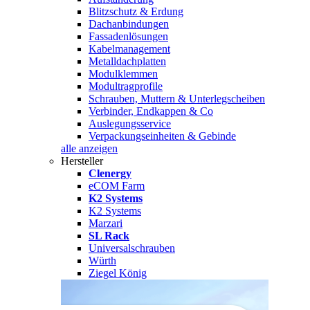
Blitzschutz & Erdung
Dachanbindungen
Fassadenlösungen
Kabelmanagement
Metalldachplatten
Modulklemmen
Modultragprofile
Schrauben, Muttern & Unterlegscheiben
Verbinder, Endkappen & Co
Auslegungsservice
Verpackungseinheiten & Gebinde
alle anzeigen
Hersteller
Clenergy
eCOM Farm
K2 Systems
K2 Systems
Marzari
SL Rack
Universalschrauben
Würth
Ziegel König