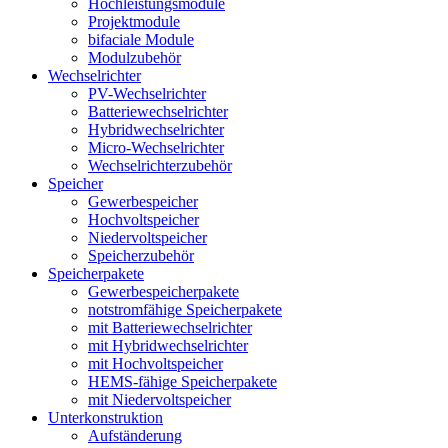
Hochleistungsmodule
Projektmodule
bifaciale Module
Modulzubehör
Wechselrichter
PV-Wechselrichter
Batteriewechselrichter
Hybridwechselrichter
Micro-Wechselrichter
Wechselrichterzubehör
Speicher
Gewerbespeicher
Hochvoltspeicher
Niedervoltspeicher
Speicherzubehör
Speicherpakete
Gewerbespeicherpakete
notstromfähige Speicherpakete
mit Batteriewechselrichter
mit Hybridwechselrichter
mit Hochvoltspeicher
HEMS-fähige Speicherpakete
mit Niedervoltspeicher
Unterkonstruktion
Aufständerung