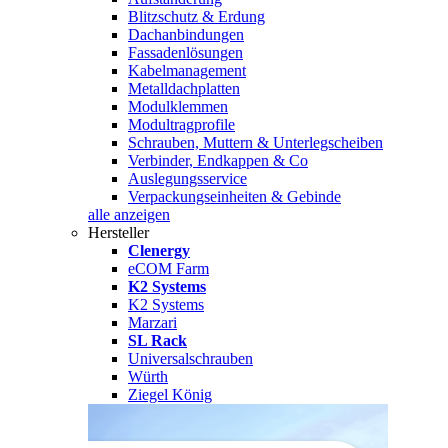
Blitzschutz & Erdung
Dachanbindungen
Fassadenlösungen
Kabelmanagement
Metalldachplatten
Modulklemmen
Modultragprofile
Schrauben, Muttern & Unterlegscheiben
Verbinder, Endkappen & Co
Auslegungsservice
Verpackungseinheiten & Gebinde
alle anzeigen
Hersteller
Clenergy
eCOM Farm
K2 Systems
K2 Systems
Marzari
SL Rack
Universalschrauben
Würth
Ziegel König