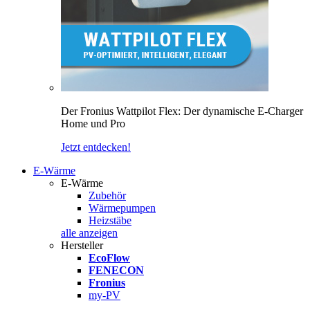
Der Fronius Wattpilot Flex: Der dynamische E-Charger
Home und Pro
Jetzt entdecken!
E-Wärme
E-Wärme
Zubehör
Wärmepumpen
Heizstäbe
alle anzeigen
Hersteller
EcoFlow
FENECON
Fronius
my-PV