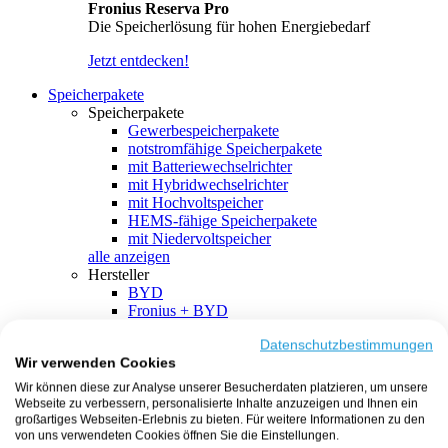
Fronius Reserva Pro
Die Speicherlösung für hohen Energiebedarf
Jetzt entdecken!
Speicherpakete
Speicherpakete
Gewerbespeicherpakete
notstromfähige Speicherpakete
mit Batteriewechselrichter
mit Hybridwechselrichter
mit Hochvoltspeicher
HEMS-fähige Speicherpakete
mit Niedervoltspeicher
alle anzeigen
Hersteller
BYD
Fronius + BYD
GoodWe + BYD
Kostal + BYD
Datenschutzbestimmungen
Wir verwenden Cookies
SMA + BYD
EcoFlow
Wir können diese zur Analyse unserer Besucherdaten platzieren, um unsere
EcoFlow + EcoFlow
Webseite zu verbessern, personalisierte Inhalte anzuzeigen und Ihnen ein
FENECON
großartiges Webseiten-Erlebnis zu bieten. Für weitere Informationen zu den
FENECON + FENECON
von uns verwendeten Cookies öffnen Sie die Einstellungen.