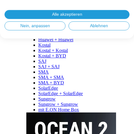
Fronius
Fronius + Fronius
Fronius + BYD
Alle akzeptieren
GoodWe
GoodWe + GoodWe
Nein, anpassen
Ablehnen
GoodWe + BYD
Huawei
Huawei + Huawei
Kostal
Kostal + Kostal
Kostal + BYD
SAJ
SAJ + SAJ
SMA
SMA + SMA
SMA + BYD
SolarEdge
SolarEdge + SolarEdge
Sungrow
Sungrow + Sungrow
mit E.ON Home Box