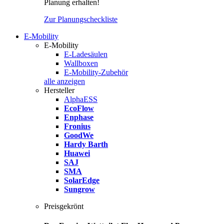
Planung erhalten!
Zur Planungscheckliste
E-Mobility
E-Mobility
E-Ladesäulen
Wallboxen
E-Mobility-Zubehör
alle anzeigen
Hersteller
AlphaESS
EcoFlow
Enphase
Fronius
GoodWe
Hardy Barth
Huawei
SAJ
SMA
SolarEdge
Sungrow
Preisgekrönt