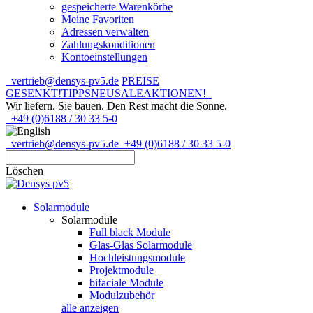
gespeicherte Warenkörbe
Meine Favoriten
Adressen verwalten
Zahlungskonditionen
Kontoeinstellungen
vertrieb@densys-pv5.de
PREISE
GESENKT!
TIPPS
NEU
SALE
AKTIONEN!
Wir liefern. Sie bauen.
Den Rest macht die Sonne.
+49 (0)6188 / 30 33 5-0
vertrieb@densys-pv5.de
+49 (0)6188 / 30 33 5-0
Löschen
Solarmodule
Solarmodule
Full black Module
Glas-Glas Solarmodule
Hochleistungsmodule
Projektmodule
bifaciale Module
Modulzubehör
alle anzeigen