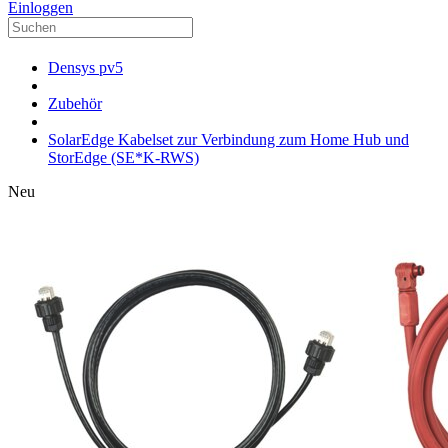
Einloggen
Densys pv5
Zubehör
SolarEdge Kabelset zur Verbindung zum Home Hub und
StorEdge (SE*K-RWS)
Neu