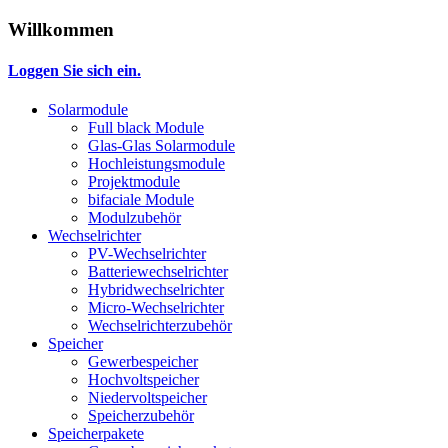
Willkommen
Loggen Sie sich ein.
Solarmodule
Full black Module
Glas-Glas Solarmodule
Hochleistungsmodule
Projektmodule
bifaciale Module
Modulzubehör
Wechselrichter
PV-Wechselrichter
Batteriewechselrichter
Hybridwechselrichter
Micro-Wechselrichter
Wechselrichterzubehör
Speicher
Gewerbespeicher
Hochvoltspeicher
Niedervoltspeicher
Speicherzubehör
Speicherpakete