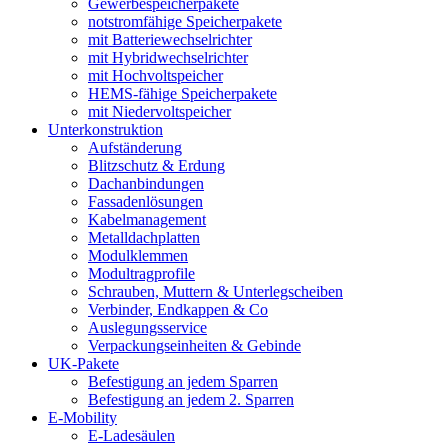
Gewerbespeicherpakete
notstromfähige Speicherpakete
mit Batteriewechselrichter
mit Hybridwechselrichter
mit Hochvoltspeicher
HEMS-fähige Speicherpakete
mit Niedervoltspeicher
Unterkonstruktion
Aufständerung
Blitzschutz & Erdung
Dachanbindungen
Fassadenlösungen
Kabelmanagement
Metalldachplatten
Modulklemmen
Modultragprofile
Schrauben, Muttern & Unterlegscheiben
Verbinder, Endkappen & Co
Auslegungsservice
Verpackungseinheiten & Gebinde
UK-Pakete
Befestigung an jedem Sparren
Befestigung an jedem 2. Sparren
E-Mobility
E-Ladesäulen