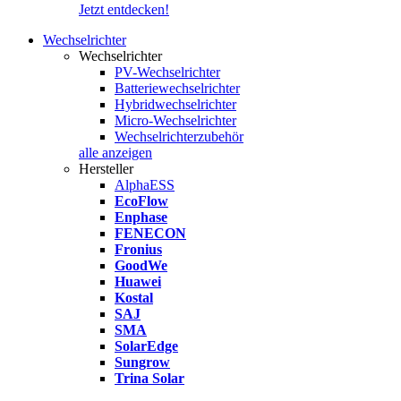
Jetzt entdecken!
Wechselrichter
Wechselrichter
PV-Wechselrichter
Batteriewechselrichter
Hybridwechselrichter
Micro-Wechselrichter
Wechselrichterzubehör
alle anzeigen
Hersteller
AlphaESS
EcoFlow
Enphase
FENECON
Fronius
GoodWe
Huawei
Kostal
SAJ
SMA
SolarEdge
Sungrow
Trina Solar