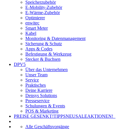
Speicherzubehör
E-Mobility-Zubehör
E-Wärme-Zubehör
Optimierer
enwitec
Smart Meter
Kabel
Monitoring & Datenmanagement
Sicherung & Schutz
Apps & Codes
Befestigung & Werkzeug
Stecker & Buchsen
DPV5
Über das Unternehmen
Unser Team
Service
Praktisches
Deine Karriere
Densys Solutions
Presseservice
Schulungen & Events
POS & Marketing
PREISE GESENKT!
TIPPS
NEU
SALE
AKTIONEN!
Alle Geschäftsvorgänge