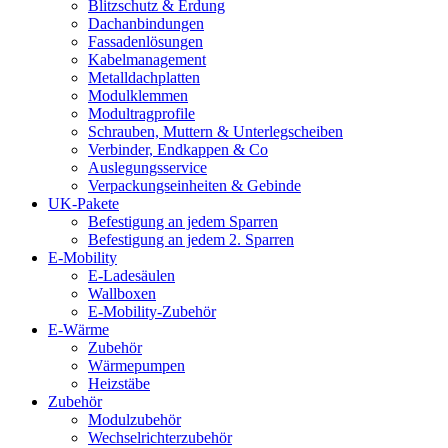
Blitzschutz & Erdung
Dachanbindungen
Fassadenlösungen
Kabelmanagement
Metalldachplatten
Modulklemmen
Modultragprofile
Schrauben, Muttern & Unterlegscheiben
Verbinder, Endkappen & Co
Auslegungsservice
Verpackungseinheiten & Gebinde
UK-Pakete
Befestigung an jedem Sparren
Befestigung an jedem 2. Sparren
E-Mobility
E-Ladesäulen
Wallboxen
E-Mobility-Zubehör
E-Wärme
Zubehör
Wärmepumpen
Heizstäbe
Zubehör
Modulzubehör
Wechselrichterzubehör