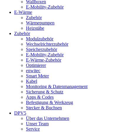
Wallboxen
E-Mobility-Zubehör
E-Wärme
Zubehör
Wärmepumpen
Heizstäbe
Zubehör
Modulzubehör
Wechselrichterzubehör
Speicherzubehör
E-Mobility-Zubehör
E-Wärme-Zubehör
Optimierer
enwitec
Smart Meter
Kabel
Monitoring & Datenmanagement
Sicherung & Schutz
Apps & Codes
Befestigung & Werkzeug
Stecker & Buchsen
DPV5
Über das Unternehmen
Unser Team
Service