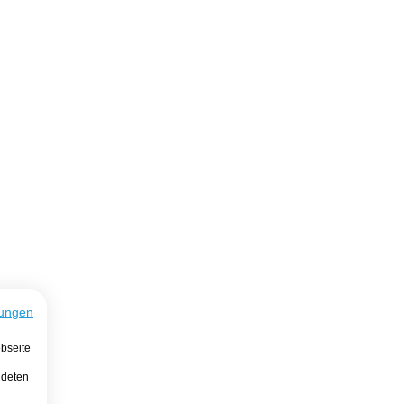
ungen
bseite
ndeten