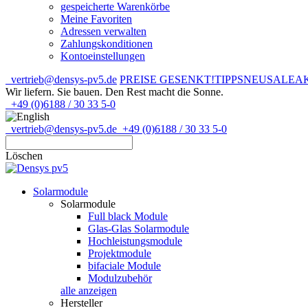
gespeicherte Warenkörbe
Meine Favoriten
Adressen verwalten
Zahlungskonditionen
Kontoeinstellungen
vertrieb@densys-pv5.de
PREISE GESENKT!
TIPPS
NEU
SALE
A
Wir liefern. Sie bauen.
Den Rest macht die Sonne.
+49 (0)6188 / 30 33 5-0
vertrieb@densys-pv5.de
+49 (0)6188 / 30 33 5-0
Löschen
Solarmodule
Solarmodule
Full black Module
Glas-Glas Solarmodule
Hochleistungsmodule
Projektmodule
bifaciale Module
Modulzubehör
alle anzeigen
Hersteller