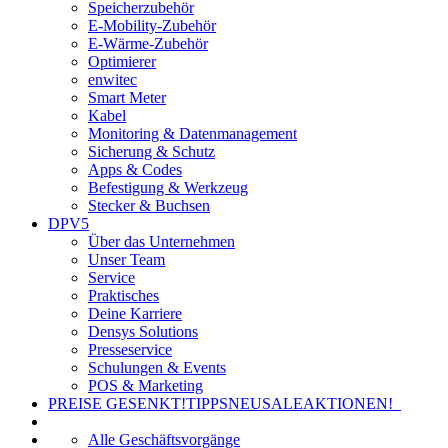
Speicherzubehör
E-Mobility-Zubehör
E-Wärme-Zubehör
Optimierer
enwitec
Smart Meter
Kabel
Monitoring & Datenmanagement
Sicherung & Schutz
Apps & Codes
Befestigung & Werkzeug
Stecker & Buchsen
DPV5
Über das Unternehmen
Unser Team
Service
Praktisches
Deine Karriere
Densys Solutions
Presseservice
Schulungen & Events
POS & Marketing
PREISE GESENKT!
TIPPS
NEU
SALE
AKTIONEN!
Alle Geschäftsvorgänge