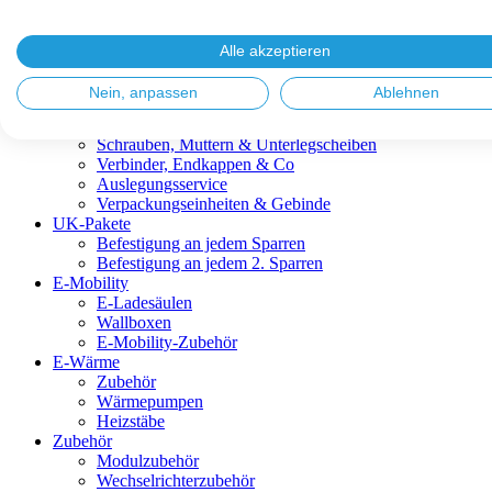
Blitzschutz & Erdung
Dachanbindungen
Fassadenlösungen
Alle akzeptieren
Kabelmanagement
Metalldachplatten
Nein, anpassen
Ablehnen
Modulklemmen
Modultragprofile
Schrauben, Muttern & Unterlegscheiben
Verbinder, Endkappen & Co
Auslegungsservice
Verpackungseinheiten & Gebinde
UK-Pakete
Befestigung an jedem Sparren
Befestigung an jedem 2. Sparren
E-Mobility
E-Ladesäulen
Wallboxen
E-Mobility-Zubehör
E-Wärme
Zubehör
Wärmepumpen
Heizstäbe
Zubehör
Modulzubehör
Wechselrichterzubehör