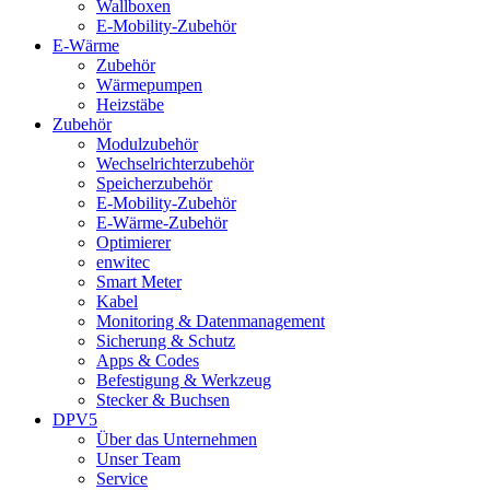
Wallboxen
E-Mobility-Zubehör
E-Wärme
Zubehör
Wärmepumpen
Heizstäbe
Zubehör
Modulzubehör
Wechselrichterzubehör
Speicherzubehör
E-Mobility-Zubehör
E-Wärme-Zubehör
Optimierer
enwitec
Smart Meter
Kabel
Monitoring & Datenmanagement
Sicherung & Schutz
Apps & Codes
Befestigung & Werkzeug
Stecker & Buchsen
DPV5
Über das Unternehmen
Unser Team
Service