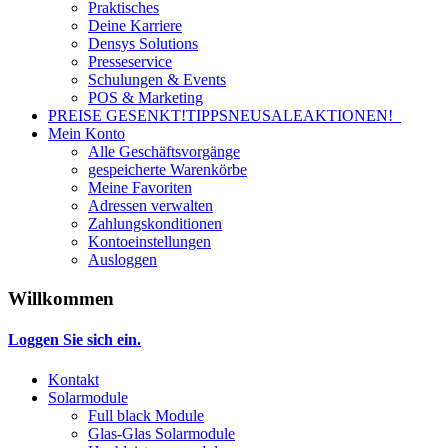
Praktisches
Deine Karriere
Densys Solutions
Presseservice
Schulungen & Events
POS & Marketing
PREISE GESENKT!
TIPPS
NEU
SALE
AKTIONEN!
Mein Konto
Alle Geschäftsvorgänge
gespeicherte Warenkörbe
Meine Favoriten
Adressen verwalten
Zahlungskonditionen
Kontoeinstellungen
Ausloggen
Willkommen
Loggen Sie sich ein.
Kontakt
Solarmodule
Full black Module
Glas-Glas Solarmodule