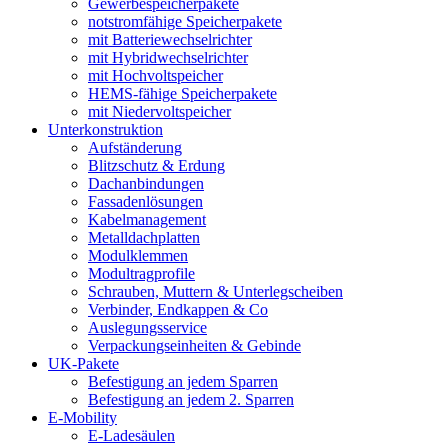
Gewerbespeicherpakete
notstromfähige Speicherpakete
mit Batteriewechselrichter
mit Hybridwechselrichter
mit Hochvoltspeicher
HEMS-fähige Speicherpakete
mit Niedervoltspeicher
Unterkonstruktion
Aufständerung
Blitzschutz & Erdung
Dachanbindungen
Fassadenlösungen
Kabelmanagement
Metalldachplatten
Modulklemmen
Modultragprofile
Schrauben, Muttern & Unterlegscheiben
Verbinder, Endkappen & Co
Auslegungsservice
Verpackungseinheiten & Gebinde
UK-Pakete
Befestigung an jedem Sparren
Befestigung an jedem 2. Sparren
E-Mobility
E-Ladesäulen