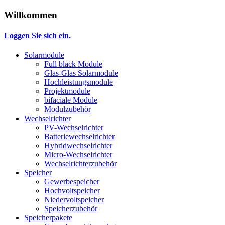
Willkommen
Loggen Sie sich ein.
Solarmodule
Full black Module
Glas-Glas Solarmodule
Hochleistungsmodule
Projektmodule
bifaciale Module
Modulzubehör
Wechselrichter
PV-Wechselrichter
Batteriewechselrichter
Hybridwechselrichter
Micro-Wechselrichter
Wechselrichterzubehör
Speicher
Gewerbespeicher
Hochvoltspeicher
Niedervoltspeicher
Speicherzubehör
Speicherpakete