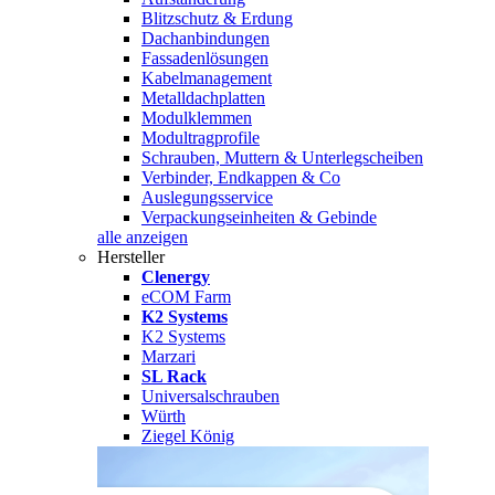
Blitzschutz & Erdung
Dachanbindungen
Fassadenlösungen
Kabelmanagement
Metalldachplatten
Modulklemmen
Modultragprofile
Schrauben, Muttern & Unterlegscheiben
Verbinder, Endkappen & Co
Auslegungsservice
Verpackungseinheiten & Gebinde
alle anzeigen
Hersteller
Clenergy
eCOM Farm
K2 Systems
K2 Systems
Marzari
SL Rack
Universalschrauben
Würth
Ziegel König