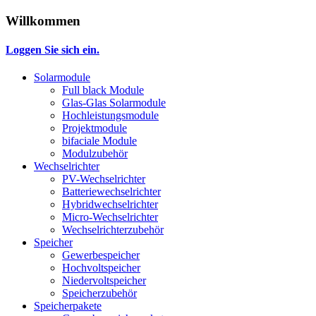
Willkommen
Loggen Sie sich ein.
Solarmodule
Full black Module
Glas-Glas Solarmodule
Hochleistungsmodule
Projektmodule
bifaciale Module
Modulzubehör
Wechselrichter
PV-Wechselrichter
Batteriewechselrichter
Hybridwechselrichter
Micro-Wechselrichter
Wechselrichterzubehör
Speicher
Gewerbespeicher
Hochvoltspeicher
Niedervoltspeicher
Speicherzubehör
Speicherpakete