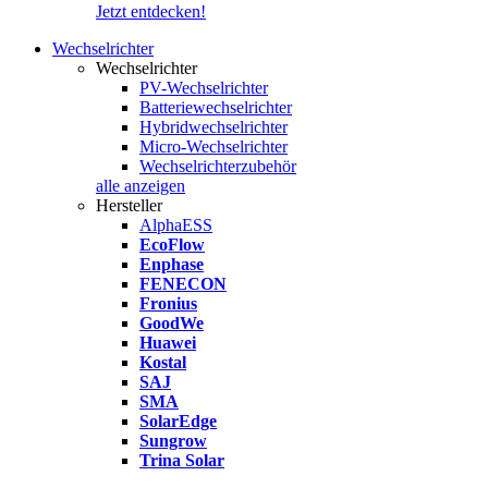
Jetzt entdecken!
Wechselrichter
Wechselrichter
PV-Wechselrichter
Batteriewechselrichter
Hybridwechselrichter
Micro-Wechselrichter
Wechselrichterzubehör
alle anzeigen
Hersteller
AlphaESS
EcoFlow
Enphase
FENECON
Fronius
GoodWe
Huawei
Kostal
SAJ
SMA
SolarEdge
Sungrow
Trina Solar