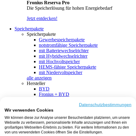
Fronius Reserva Pro
Die Speicherlösung für hohen Energiebedarf
Jetzt entdecken!
Speicherpakete
Speicherpakete
Gewerbespeicherpakete
notstromfähige Speicherpakete
mit Batteriewechselrichter
mit Hybridwechselrichter
mit Hochvoltspeicher
HEMS-fähige Speicherpakete
mit Niedervoltspeicher
alle anzeigen
Hersteller
BYD
Fronius + BYD
GoodWe + BYD
Kostal + BYD
Datenschutzbestimmungen
Wir verwenden Cookies
SMA + BYD
EcoFlow
Wir können diese zur Analyse unserer Besucherdaten platzieren, um unsere
EcoFlow + EcoFlow
Webseite zu verbessern, personalisierte Inhalte anzuzeigen und Ihnen ein
FENECON
großartiges Webseiten-Erlebnis zu bieten. Für weitere Informationen zu den
FENECON + FENECON
von uns verwendeten Cookies öffnen Sie die Einstellungen.