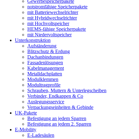
Gewerbespeicherpakete
notstromfähige Speicherpakete
mit Batteriewechselrichter
mit Hybridwechselrichter
mit Hochvoltspeicher
HEMS-fähige Speicherpakete
mit Niedervoltspeicher
Unterkonstruktion
Aufständerung
Blitzschutz & Erdung
Dachanbindungen
Fassadenlösungen
Kabelmanagement
Metalldachplatten
Modulklemmen
Modultragprofile
Schrauben, Muttern & Unterlegscheiben
Verbinder, Endkappen & Co
Auslegungsservice
Verpackungseinheiten & Gebinde
UK-Pakete
Befestigung an jedem Sparren
Befestigung an jedem 2. Sparren
E-Mobility
E-Ladesäulen