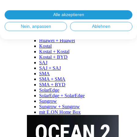
Fronius
Fronius + Fronius
Fronius + BYD
Alle akzeptieren
GoodWe
GoodWe + GoodWe
Nein, anpassen
Ablehnen
GoodWe + BYD
Huawei
Huawei + Huawei
Kostal
Kostal + Kostal
Kostal + BYD
SAJ
SAJ + SAJ
SMA
SMA + SMA
SMA + BYD
SolarEdge
SolarEdge + SolarEdge
Sungrow
Sungrow + Sungrow
mit E.ON Home Box