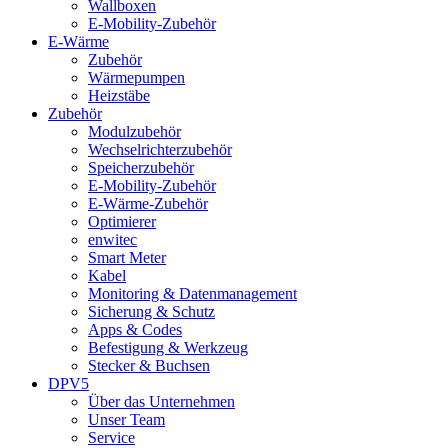
Wallboxen
E-Mobility-Zubehör
E-Wärme
Zubehör
Wärmepumpen
Heizstäbe
Zubehör
Modulzubehör
Wechselrichterzubehör
Speicherzubehör
E-Mobility-Zubehör
E-Wärme-Zubehör
Optimierer
enwitec
Smart Meter
Kabel
Monitoring & Datenmanagement
Sicherung & Schutz
Apps & Codes
Befestigung & Werkzeug
Stecker & Buchsen
DPV5
Über das Unternehmen
Unser Team
Service