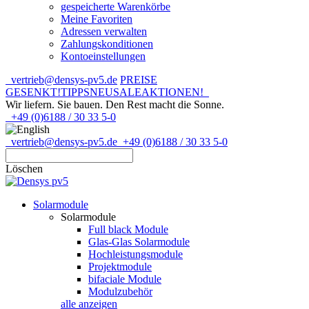
gespeicherte Warenkörbe
Meine Favoriten
Adressen verwalten
Zahlungskonditionen
Kontoeinstellungen
vertrieb@densys-pv5.de
PREISE
GESENKT!
TIPPS
NEU
SALE
AKTIONEN!
Wir liefern. Sie bauen.
Den Rest macht die Sonne.
+49 (0)6188 / 30 33 5-0
vertrieb@densys-pv5.de
+49 (0)6188 / 30 33 5-0
Löschen
Solarmodule
Solarmodule
Full black Module
Glas-Glas Solarmodule
Hochleistungsmodule
Projektmodule
bifaciale Module
Modulzubehör
alle anzeigen