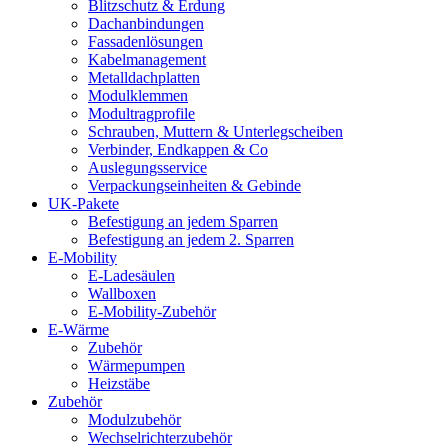
Blitzschutz & Erdung
Dachanbindungen
Fassadenlösungen
Kabelmanagement
Metalldachplatten
Modulklemmen
Modultragprofile
Schrauben, Muttern & Unterlegscheiben
Verbinder, Endkappen & Co
Auslegungsservice
Verpackungseinheiten & Gebinde
UK-Pakete
Befestigung an jedem Sparren
Befestigung an jedem 2. Sparren
E-Mobility
E-Ladesäulen
Wallboxen
E-Mobility-Zubehör
E-Wärme
Zubehör
Wärmepumpen
Heizstäbe
Zubehör
Modulzubehör
Wechselrichterzubehör