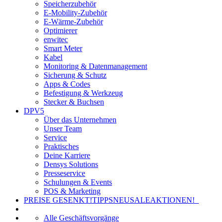
Speicherzubehör
E-Mobility-Zubehör
E-Wärme-Zubehör
Optimierer
enwitec
Smart Meter
Kabel
Monitoring & Datenmanagement
Sicherung & Schutz
Apps & Codes
Befestigung & Werkzeug
Stecker & Buchsen
DPV5
Über das Unternehmen
Unser Team
Service
Praktisches
Deine Karriere
Densys Solutions
Presseservice
Schulungen & Events
POS & Marketing
PREISE GESENKT!
TIPPS
NEU
SALE
AKTIONEN!
Alle Geschäftsvorgänge