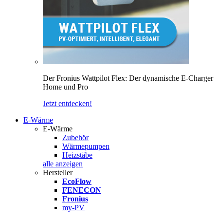
Der Fronius Wattpilot Flex: Der dynamische E-Charger
Home und Pro
Jetzt entdecken!
E-Wärme
E-Wärme
Zubehör
Wärmepumpen
Heizstäbe
alle anzeigen
Hersteller
EcoFlow
FENECON
Fronius
my-PV