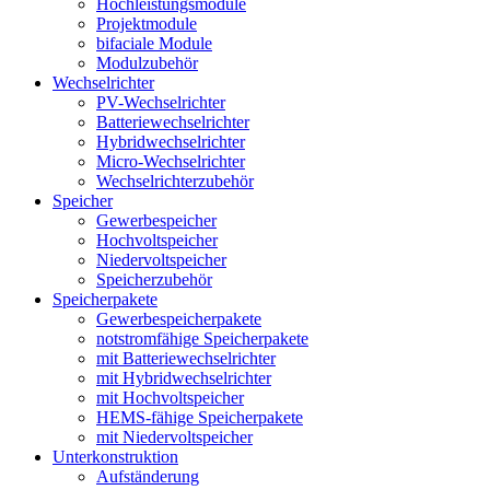
Hochleistungsmodule
Projektmodule
bifaciale Module
Modulzubehör
Wechselrichter
PV-Wechselrichter
Batteriewechselrichter
Hybridwechselrichter
Micro-Wechselrichter
Wechselrichterzubehör
Speicher
Gewerbespeicher
Hochvoltspeicher
Niedervoltspeicher
Speicherzubehör
Speicherpakete
Gewerbespeicherpakete
notstromfähige Speicherpakete
mit Batteriewechselrichter
mit Hybridwechselrichter
mit Hochvoltspeicher
HEMS-fähige Speicherpakete
mit Niedervoltspeicher
Unterkonstruktion
Aufständerung