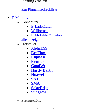
Planung erhalten!
Zur Planungscheckliste
E-Mobility
E-Mobility
E-Ladesäulen
Wallboxen
E-Mobility-Zubehör
alle anzeigen
Hersteller
AlphaESS
EcoFlow
Enphase
Fronius
GoodWe
Hardy Barth
Huawei
SAJ
SMA
SolarEdge
Sungrow
Preisgekrönt