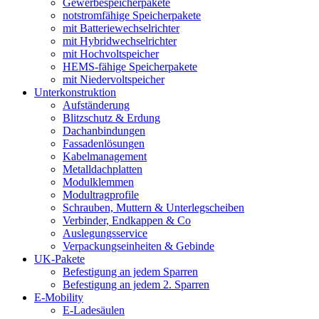
Gewerbespeicherpakete
notstromfähige Speicherpakete
mit Batteriewechselrichter
mit Hybridwechselrichter
mit Hochvoltspeicher
HEMS-fähige Speicherpakete
mit Niedervoltspeicher
Unterkonstruktion
Aufständerung
Blitzschutz & Erdung
Dachanbindungen
Fassadenlösungen
Kabelmanagement
Metalldachplatten
Modulklemmen
Modultragprofile
Schrauben, Muttern & Unterlegscheiben
Verbinder, Endkappen & Co
Auslegungsservice
Verpackungseinheiten & Gebinde
UK-Pakete
Befestigung an jedem Sparren
Befestigung an jedem 2. Sparren
E-Mobility
E-Ladesäulen