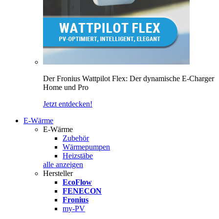
Der Fronius Wattpilot Flex: Der dynamische E-Charger
Home und Pro
Jetzt entdecken!
E-Wärme
E-Wärme
Zubehör
Wärmepumpen
Heizstäbe
alle anzeigen
Hersteller
EcoFlow
FENECON
Fronius
my-PV