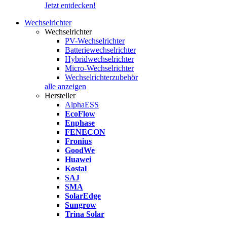
Jetzt entdecken!
Wechselrichter
Wechselrichter
PV-Wechselrichter
Batteriewechselrichter
Hybridwechselrichter
Micro-Wechselrichter
Wechselrichterzubehör
alle anzeigen
Hersteller
AlphaESS
EcoFlow
Enphase
FENECON
Fronius
GoodWe
Huawei
Kostal
SAJ
SMA
SolarEdge
Sungrow
Trina Solar