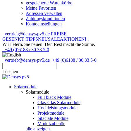
gespeicherte Warenkörbe
Meine Favoriten
Adressen verwalten
Zahlungskonditionen
Kontoeinstellungen
vertrieb@densys-pv5.de
PREISE
GESENKT!
TIPPS
NEU
SALE
AKTIONEN!
Wir liefern. Sie bauen.
Den Rest macht die Sonne.
+49 (0)6188 / 30 33 5-0
vertrieb@densys-pv5.de
+49 (0)6188 / 30 33 5-0
Löschen
Solarmodule
Solarmodule
Full black Module
Glas-Glas Solarmodule
Hochleistungsmodule
Projektmodule
bifaciale Module
Modulzubehör
alle anzeigen