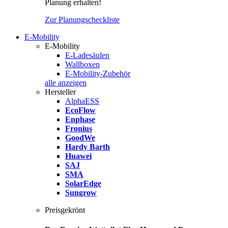
Planung erhalten!
Zur Planungscheckliste
E-Mobility
E-Mobility
E-Ladesäulen
Wallboxen
E-Mobility-Zubehör
alle anzeigen
Hersteller
AlphaESS
EcoFlow
Enphase
Fronius
GoodWe
Hardy Barth
Huawei
SAJ
SMA
SolarEdge
Sungrow
Preisgekrönt