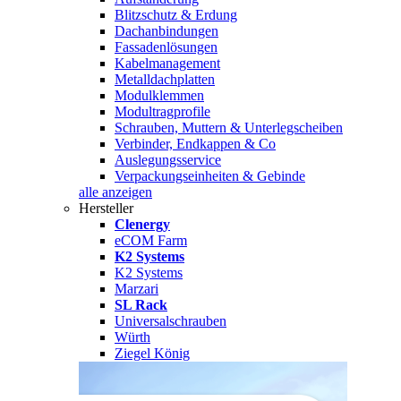
Blitzschutz & Erdung
Dachanbindungen
Fassadenlösungen
Kabelmanagement
Metalldachplatten
Modulklemmen
Modultragprofile
Schrauben, Muttern & Unterlegscheiben
Verbinder, Endkappen & Co
Auslegungsservice
Verpackungseinheiten & Gebinde
alle anzeigen
Hersteller
Clenergy
eCOM Farm
K2 Systems
K2 Systems
Marzari
SL Rack
Universalschrauben
Würth
Ziegel König