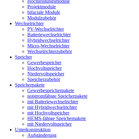
Hochleistungsmodule
Projektmodule
bifaciale Module
Modulzubehör
Wechselrichter
PV-Wechselrichter
Batteriewechselrichter
Hybridwechselrichter
Micro-Wechselrichter
Wechselrichterzubehör
Speicher
Gewerbespeicher
Hochvoltspeicher
Niedervoltspeicher
Speicherzubehör
Speicherpakete
Gewerbespeicherpakete
notstromfähige Speicherpakete
mit Batteriewechselrichter
mit Hybridwechselrichter
mit Hochvoltspeicher
HEMS-fähige Speicherpakete
mit Niedervoltspeicher
Unterkonstruktion
Aufständerung