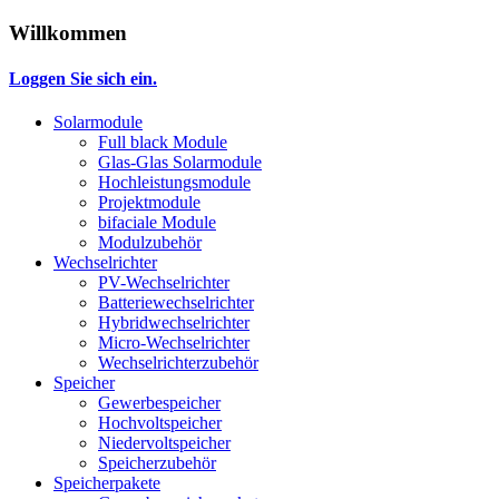
Willkommen
Loggen Sie sich ein.
Solarmodule
Full black Module
Glas-Glas Solarmodule
Hochleistungsmodule
Projektmodule
bifaciale Module
Modulzubehör
Wechselrichter
PV-Wechselrichter
Batteriewechselrichter
Hybridwechselrichter
Micro-Wechselrichter
Wechselrichterzubehör
Speicher
Gewerbespeicher
Hochvoltspeicher
Niedervoltspeicher
Speicherzubehör
Speicherpakete