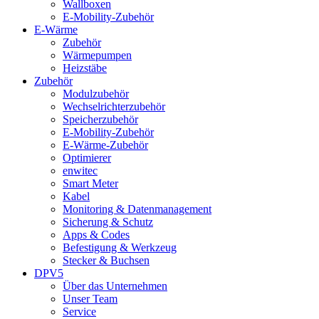
Wallboxen
E-Mobility-Zubehör
E-Wärme
Zubehör
Wärmepumpen
Heizstäbe
Zubehör
Modulzubehör
Wechselrichterzubehör
Speicherzubehör
E-Mobility-Zubehör
E-Wärme-Zubehör
Optimierer
enwitec
Smart Meter
Kabel
Monitoring & Datenmanagement
Sicherung & Schutz
Apps & Codes
Befestigung & Werkzeug
Stecker & Buchsen
DPV5
Über das Unternehmen
Unser Team
Service