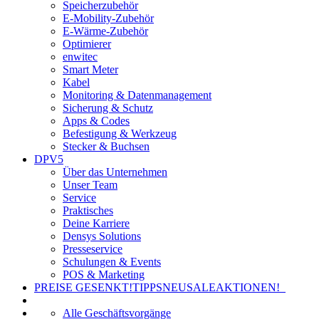
Speicherzubehör
E-Mobility-Zubehör
E-Wärme-Zubehör
Optimierer
enwitec
Smart Meter
Kabel
Monitoring & Datenmanagement
Sicherung & Schutz
Apps & Codes
Befestigung & Werkzeug
Stecker & Buchsen
DPV5
Über das Unternehmen
Unser Team
Service
Praktisches
Deine Karriere
Densys Solutions
Presseservice
Schulungen & Events
POS & Marketing
PREISE GESENKT!
TIPPS
NEU
SALE
AKTIONEN!
Alle Geschäftsvorgänge