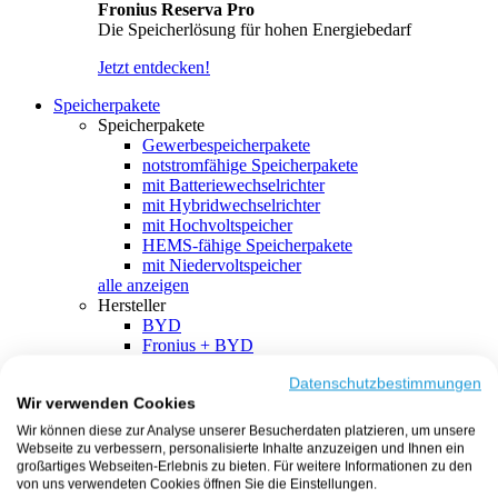
Fronius Reserva Pro
Die Speicherlösung für hohen Energiebedarf
Jetzt entdecken!
Speicherpakete
Speicherpakete
Gewerbespeicherpakete
notstromfähige Speicherpakete
mit Batteriewechselrichter
mit Hybridwechselrichter
mit Hochvoltspeicher
HEMS-fähige Speicherpakete
mit Niedervoltspeicher
alle anzeigen
Hersteller
BYD
Fronius + BYD
GoodWe + BYD
Kostal + BYD
Datenschutzbestimmungen
Wir verwenden Cookies
SMA + BYD
EcoFlow
Wir können diese zur Analyse unserer Besucherdaten platzieren, um unsere
EcoFlow + EcoFlow
Webseite zu verbessern, personalisierte Inhalte anzuzeigen und Ihnen ein
FENECON
großartiges Webseiten-Erlebnis zu bieten. Für weitere Informationen zu den
FENECON + FENECON
von uns verwendeten Cookies öffnen Sie die Einstellungen.