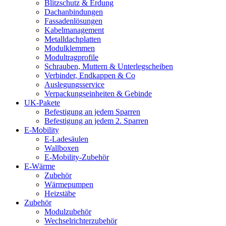
Blitzschutz & Erdung
Dachanbindungen
Fassadenlösungen
Kabelmanagement
Metalldachplatten
Modulklemmen
Modultragprofile
Schrauben, Muttern & Unterlegscheiben
Verbinder, Endkappen & Co
Auslegungsservice
Verpackungseinheiten & Gebinde
UK-Pakete
Befestigung an jedem Sparren
Befestigung an jedem 2. Sparren
E-Mobility
E-Ladesäulen
Wallboxen
E-Mobility-Zubehör
E-Wärme
Zubehör
Wärmepumpen
Heizstäbe
Zubehör
Modulzubehör
Wechselrichterzubehör