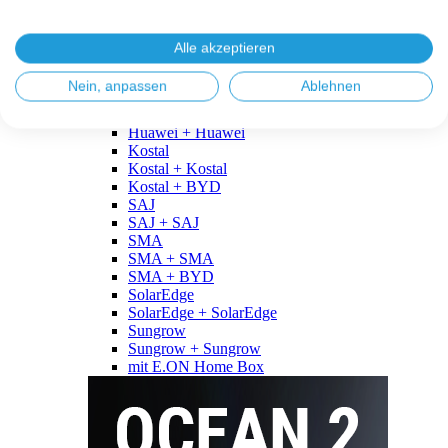
Fronius
Fronius + Fronius
Fronius + BYD
Alle akzeptieren
GoodWe
GoodWe + GoodWe
Nein, anpassen
Ablehnen
GoodWe + BYD
Huawei
Huawei + Huawei
Kostal
Kostal + Kostal
Kostal + BYD
SAJ
SAJ + SAJ
SMA
SMA + SMA
SMA + BYD
SolarEdge
SolarEdge + SolarEdge
Sungrow
Sungrow + Sungrow
mit E.ON Home Box