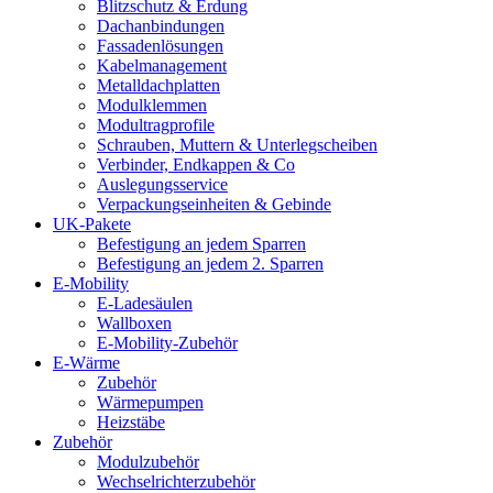
Blitzschutz & Erdung
Dachanbindungen
Fassadenlösungen
Kabelmanagement
Metalldachplatten
Modulklemmen
Modultragprofile
Schrauben, Muttern & Unterlegscheiben
Verbinder, Endkappen & Co
Auslegungsservice
Verpackungseinheiten & Gebinde
UK-Pakete
Befestigung an jedem Sparren
Befestigung an jedem 2. Sparren
E-Mobility
E-Ladesäulen
Wallboxen
E-Mobility-Zubehör
E-Wärme
Zubehör
Wärmepumpen
Heizstäbe
Zubehör
Modulzubehör
Wechselrichterzubehör