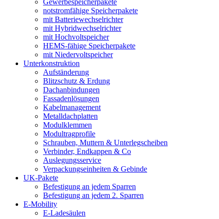
Gewerbespeicherpakete
notstromfähige Speicherpakete
mit Batteriewechselrichter
mit Hybridwechselrichter
mit Hochvoltspeicher
HEMS-fähige Speicherpakete
mit Niedervoltspeicher
Unterkonstruktion
Aufständerung
Blitzschutz & Erdung
Dachanbindungen
Fassadenlösungen
Kabelmanagement
Metalldachplatten
Modulklemmen
Modultragprofile
Schrauben, Muttern & Unterlegscheiben
Verbinder, Endkappen & Co
Auslegungsservice
Verpackungseinheiten & Gebinde
UK-Pakete
Befestigung an jedem Sparren
Befestigung an jedem 2. Sparren
E-Mobility
E-Ladesäulen