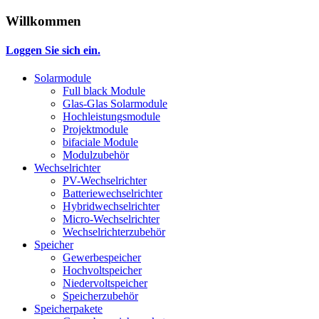
Willkommen
Loggen Sie sich ein.
Solarmodule
Full black Module
Glas-Glas Solarmodule
Hochleistungsmodule
Projektmodule
bifaciale Module
Modulzubehör
Wechselrichter
PV-Wechselrichter
Batteriewechselrichter
Hybridwechselrichter
Micro-Wechselrichter
Wechselrichterzubehör
Speicher
Gewerbespeicher
Hochvoltspeicher
Niedervoltspeicher
Speicherzubehör
Speicherpakete