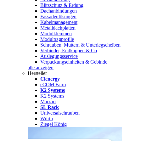
Blitzschutz & Erdung
Dachanbindungen
Fassadenlösungen
Kabelmanagement
Metalldachplatten
Modulklemmen
Modultragprofile
Schrauben, Muttern & Unterlegscheiben
Verbinder, Endkappen & Co
Auslegungsservice
Verpackungseinheiten & Gebinde
alle anzeigen
Hersteller
Clenergy
eCOM Farm
K2 Systems
K2 Systems
Marzari
SL Rack
Universalschrauben
Würth
Ziegel König