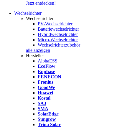
Jetzt entdecken!
Wechselrichter
Wechselrichter
PV-Wechselrichter
Batteriewechselrichter
Hybridwechselrichter
Micro-Wechselrichter
Wechselrichterzubehör
alle anzeigen
Hersteller
AlphaESS
EcoFlow
Enphase
FENECON
Fronius
GoodWe
Huawei
Kostal
SAJ
SMA
SolarEdge
Sungrow
Trina Solar