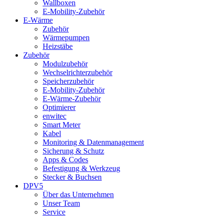
Wallboxen
E-Mobility-Zubehör
E-Wärme
Zubehör
Wärmepumpen
Heizstäbe
Zubehör
Modulzubehör
Wechselrichterzubehör
Speicherzubehör
E-Mobility-Zubehör
E-Wärme-Zubehör
Optimierer
enwitec
Smart Meter
Kabel
Monitoring & Datenmanagement
Sicherung & Schutz
Apps & Codes
Befestigung & Werkzeug
Stecker & Buchsen
DPV5
Über das Unternehmen
Unser Team
Service