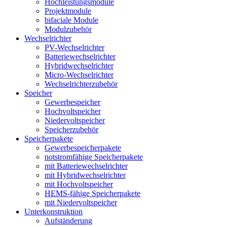
Hochleistungsmodule
Projektmodule
bifaciale Module
Modulzubehör
Wechselrichter
PV-Wechselrichter
Batteriewechselrichter
Hybridwechselrichter
Micro-Wechselrichter
Wechselrichterzubehör
Speicher
Gewerbespeicher
Hochvoltspeicher
Niedervoltspeicher
Speicherzubehör
Speicherpakete
Gewerbespeicherpakete
notstromfähige Speicherpakete
mit Batteriewechselrichter
mit Hybridwechselrichter
mit Hochvoltspeicher
HEMS-fähige Speicherpakete
mit Niedervoltspeicher
Unterkonstruktion
Aufständerung