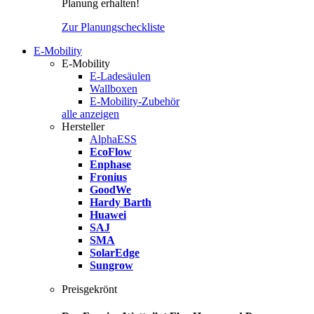
Planung erhalten!
Zur Planungscheckliste
E-Mobility
E-Mobility
E-Ladesäulen
Wallboxen
E-Mobility-Zubehör
alle anzeigen
Hersteller
AlphaESS
EcoFlow
Enphase
Fronius
GoodWe
Hardy Barth
Huawei
SAJ
SMA
SolarEdge
Sungrow
Preisgekrönt