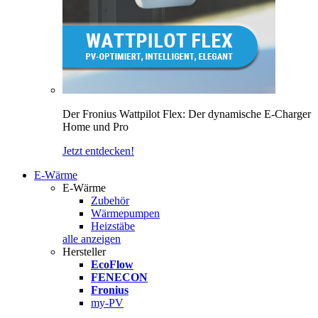
Der Fronius Wattpilot Flex: Der dynamische E-Charger
Home und Pro
Jetzt entdecken!
E-Wärme
E-Wärme
Zubehör
Wärmepumpen
Heizstäbe
alle anzeigen
Hersteller
EcoFlow
FENECON
Fronius
my-PV