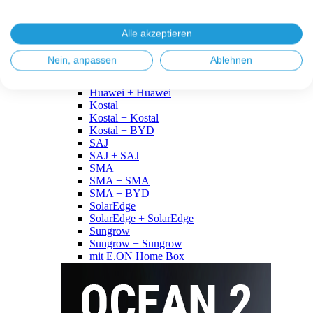
Fronius
Fronius + Fronius
Fronius + BYD
Alle akzeptieren
GoodWe
GoodWe + GoodWe
Nein, anpassen
Ablehnen
GoodWe + BYD
Huawei
Huawei + Huawei
Kostal
Kostal + Kostal
Kostal + BYD
SAJ
SAJ + SAJ
SMA
SMA + SMA
SMA + BYD
SolarEdge
SolarEdge + SolarEdge
Sungrow
Sungrow + Sungrow
mit E.ON Home Box