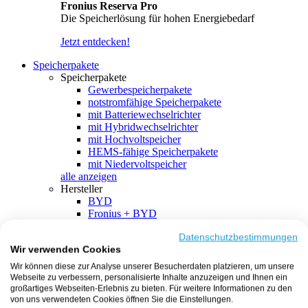
Fronius Reserva Pro
Die Speicherlösung für hohen Energiebedarf
Jetzt entdecken!
Speicherpakete
Speicherpakete
Gewerbespeicherpakete
notstromfähige Speicherpakete
mit Batteriewechselrichter
mit Hybridwechselrichter
mit Hochvoltspeicher
HEMS-fähige Speicherpakete
mit Niedervoltspeicher
alle anzeigen
Hersteller
BYD
Fronius + BYD
GoodWe + BYD
Kostal + BYD
Datenschutzbestimmungen
Wir verwenden Cookies
SMA + BYD
EcoFlow
Wir können diese zur Analyse unserer Besucherdaten platzieren, um unsere
EcoFlow + EcoFlow
Webseite zu verbessern, personalisierte Inhalte anzuzeigen und Ihnen ein
FENECON
großartiges Webseiten-Erlebnis zu bieten. Für weitere Informationen zu den
FENECON + FENECON
von uns verwendeten Cookies öffnen Sie die Einstellungen.