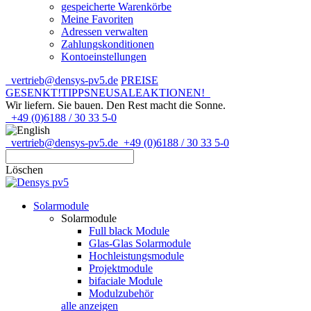
gespeicherte Warenkörbe
Meine Favoriten
Adressen verwalten
Zahlungskonditionen
Kontoeinstellungen
vertrieb@densys-pv5.de
PREISE
GESENKT!
TIPPS
NEU
SALE
AKTIONEN!
Wir liefern. Sie bauen.
Den Rest macht die Sonne.
+49 (0)6188 / 30 33 5-0
vertrieb@densys-pv5.de
+49 (0)6188 / 30 33 5-0
Löschen
Solarmodule
Solarmodule
Full black Module
Glas-Glas Solarmodule
Hochleistungsmodule
Projektmodule
bifaciale Module
Modulzubehör
alle anzeigen