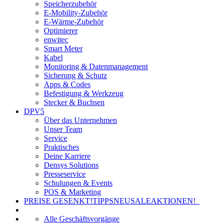
Speicherzubehör
E-Mobility-Zubehör
E-Wärme-Zubehör
Optimierer
enwitec
Smart Meter
Kabel
Monitoring & Datenmanagement
Sicherung & Schutz
Apps & Codes
Befestigung & Werkzeug
Stecker & Buchsen
DPV5
Über das Unternehmen
Unser Team
Service
Praktisches
Deine Karriere
Densys Solutions
Presseservice
Schulungen & Events
POS & Marketing
PREISE GESENKT!
TIPPS
NEU
SALE
AKTIONEN!
Alle Geschäftsvorgänge