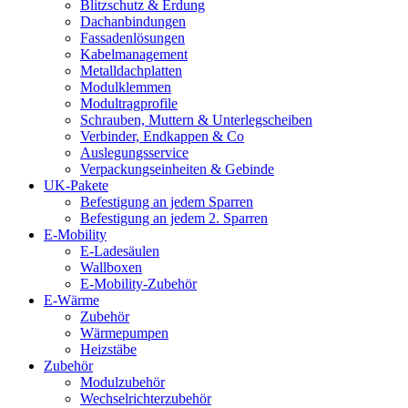
Blitzschutz & Erdung
Dachanbindungen
Fassadenlösungen
Kabelmanagement
Metalldachplatten
Modulklemmen
Modultragprofile
Schrauben, Muttern & Unterlegscheiben
Verbinder, Endkappen & Co
Auslegungsservice
Verpackungseinheiten & Gebinde
UK-Pakete
Befestigung an jedem Sparren
Befestigung an jedem 2. Sparren
E-Mobility
E-Ladesäulen
Wallboxen
E-Mobility-Zubehör
E-Wärme
Zubehör
Wärmepumpen
Heizstäbe
Zubehör
Modulzubehör
Wechselrichterzubehör