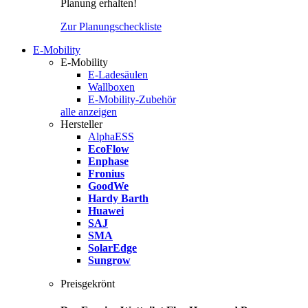
Planung erhalten!
Zur Planungscheckliste
E-Mobility
E-Mobility
E-Ladesäulen
Wallboxen
E-Mobility-Zubehör
alle anzeigen
Hersteller
AlphaESS
EcoFlow
Enphase
Fronius
GoodWe
Hardy Barth
Huawei
SAJ
SMA
SolarEdge
Sungrow
Preisgekrönt