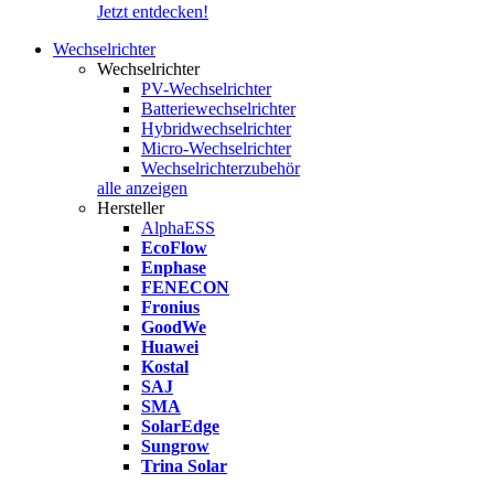
Jetzt entdecken!
Wechselrichter
Wechselrichter
PV-Wechselrichter
Batteriewechselrichter
Hybridwechselrichter
Micro-Wechselrichter
Wechselrichterzubehör
alle anzeigen
Hersteller
AlphaESS
EcoFlow
Enphase
FENECON
Fronius
GoodWe
Huawei
Kostal
SAJ
SMA
SolarEdge
Sungrow
Trina Solar