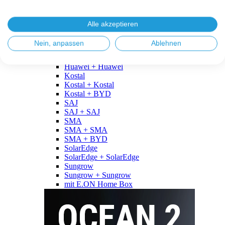
Fronius
Fronius + Fronius
Fronius + BYD
Alle akzeptieren
GoodWe
GoodWe + GoodWe
Nein, anpassen
Ablehnen
GoodWe + BYD
Huawei
Huawei + Huawei
Kostal
Kostal + Kostal
Kostal + BYD
SAJ
SAJ + SAJ
SMA
SMA + SMA
SMA + BYD
SolarEdge
SolarEdge + SolarEdge
Sungrow
Sungrow + Sungrow
mit E.ON Home Box