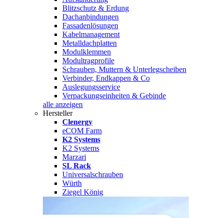
Blitzschutz & Erdung
Dachanbindungen
Fassadenlösungen
Kabelmanagement
Metalldachplatten
Modulklemmen
Modultragprofile
Schrauben, Muttern & Unterlegscheiben
Verbinder, Endkappen & Co
Auslegungsservice
Verpackungseinheiten & Gebinde
alle anzeigen
Hersteller
Clenergy
eCOM Farm
K2 Systems
K2 Systems
Marzari
SL Rack
Universalschrauben
Würth
Ziegel König