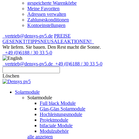
gespeicherte Warenkörbe
Meine Favoriten
Adressen verwalten
Zahlungskonditionen
Kontoeinstellungen
vertrieb@densys-pv5.de
PREISE
GESENKT!
TIPPS
NEU
SALE
AKTIONEN!
Wir liefern. Sie bauen.
Den Rest macht die Sonne.
+49 (0)6188 / 30 33 5-0
vertrieb@densys-pv5.de
+49 (0)6188 / 30 33 5-0
Löschen
Solarmodule
Solarmodule
Full black Module
Glas-Glas Solarmodule
Hochleistungsmodule
Projektmodule
bifaciale Module
Modulzubehör
alle anzeigen