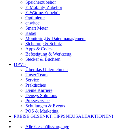
Speicherzubehör
E-Mobility-Zubehör
E-Wärme-Zubehör
Optimierer
enwitec
Smart Meter
Kabel
Monitoring & Datenmanagement
Sicherung & Schutz
Apps & Codes
Befestigung & Werkzeug
Stecker & Buchsen
DPV5
Über das Unternehmen
Unser Team
Service
Praktisches
Deine Karriere
Densys Solutions
Presseservice
Schulungen & Events
POS & Marketing
PREISE GESENKT!
TIPPS
NEU
SALE
AKTIONEN!
Alle Geschäftsvorgänge