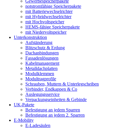
Gewerbespeicherpakete
notstromfähige Speicherpakete
mit Batteriewechselrichter
mit Hybridwechselrichter
mit Hochvoltspeicher
HEMS-fähige Speicherpakete
mit Niedervoltspeicher
Unterkonstruktion
Aufständerung
Blitzschutz & Erdung
Dachanbindungen
Fassadenlösungen
Kabelmanagement
Metalldachplatten
Modulklemmen
Modultragprofile
Schrauben, Muttern & Unterlegscheiben
Verbinder, Endkappen & Co
Auslegungsservice
Verpackungseinheiten & Gebinde
UK-Pakete
Befestigung an jedem Sparren
Befestigung an jedem 2. Sparren
E-Mobility
E-Ladesäulen