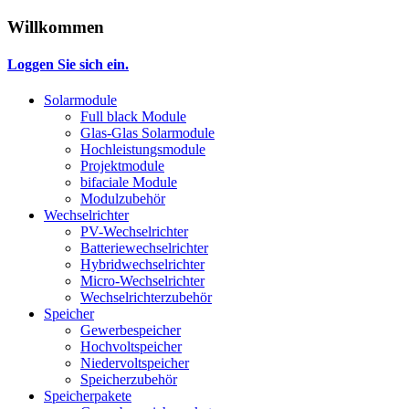
Willkommen
Loggen Sie sich ein.
Solarmodule
Full black Module
Glas-Glas Solarmodule
Hochleistungsmodule
Projektmodule
bifaciale Module
Modulzubehör
Wechselrichter
PV-Wechselrichter
Batteriewechselrichter
Hybridwechselrichter
Micro-Wechselrichter
Wechselrichterzubehör
Speicher
Gewerbespeicher
Hochvoltspeicher
Niedervoltspeicher
Speicherzubehör
Speicherpakete