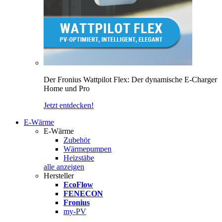
Der Fronius Wattpilot Flex: Der dynamische E-Charger
Home und Pro
Jetzt entdecken!
E-Wärme
E-Wärme
Zubehör
Wärmepumpen
Heizstäbe
alle anzeigen
Hersteller
EcoFlow
FENECON
Fronius
my-PV