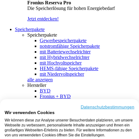
Fronius Reserva Pro
Die Speicherlösung für hohen Energiebedarf
Jetzt entdecken!
Speicherpakete
Speicherpakete
Gewerbespeicherpakete
notstromfähige Speicherpakete
mit Batteriewechselrichter
mit Hybridwechselrichter
mit Hochvoltspeicher
HEMS-fähige Speicherpakete
mit Niedervoltspeicher
alle anzeigen
Hersteller
BYD
Fronius + BYD
GoodWe + BYD
Kostal + BYD
Datenschutzbestimmungen
Wir verwenden Cookies
SMA + BYD
EcoFlow
Wir können diese zur Analyse unserer Besucherdaten platzieren, um unsere
EcoFlow + EcoFlow
Webseite zu verbessern, personalisierte Inhalte anzuzeigen und Ihnen ein
FENECON
großartiges Webseiten-Erlebnis zu bieten. Für weitere Informationen zu den
FENECON + FENECON
von uns verwendeten Cookies öffnen Sie die Einstellungen.