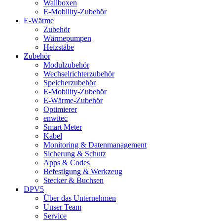
Wallboxen
E-Mobility-Zubehör
E-Wärme
Zubehör
Wärmepumpen
Heizstäbe
Zubehör
Modulzubehör
Wechselrichterzubehör
Speicherzubehör
E-Mobility-Zubehör
E-Wärme-Zubehör
Optimierer
enwitec
Smart Meter
Kabel
Monitoring & Datenmanagement
Sicherung & Schutz
Apps & Codes
Befestigung & Werkzeug
Stecker & Buchsen
DPV5
Über das Unternehmen
Unser Team
Service