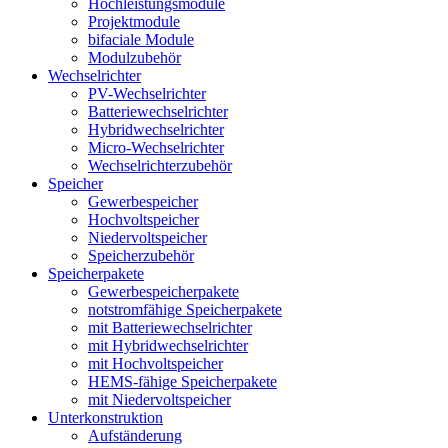
Hochleistungsmodule
Projektmodule
bifaciale Module
Modulzubehör
Wechselrichter
PV-Wechselrichter
Batteriewechselrichter
Hybridwechselrichter
Micro-Wechselrichter
Wechselrichterzubehör
Speicher
Gewerbespeicher
Hochvoltspeicher
Niedervoltspeicher
Speicherzubehör
Speicherpakete
Gewerbespeicherpakete
notstromfähige Speicherpakete
mit Batteriewechselrichter
mit Hybridwechselrichter
mit Hochvoltspeicher
HEMS-fähige Speicherpakete
mit Niedervoltspeicher
Unterkonstruktion
Aufständerung