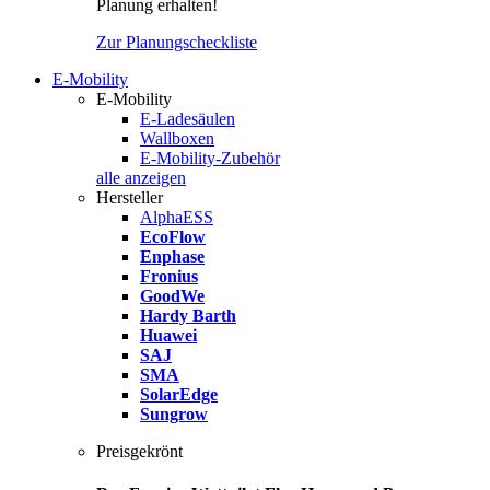
Planung erhalten!
Zur Planungscheckliste
E-Mobility
E-Mobility
E-Ladesäulen
Wallboxen
E-Mobility-Zubehör
alle anzeigen
Hersteller
AlphaESS
EcoFlow
Enphase
Fronius
GoodWe
Hardy Barth
Huawei
SAJ
SMA
SolarEdge
Sungrow
Preisgekrönt