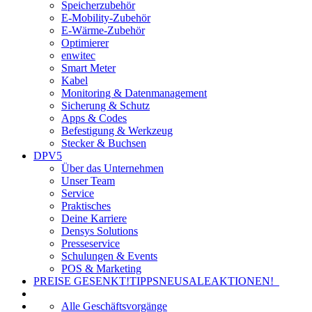
Speicherzubehör
E-Mobility-Zubehör
E-Wärme-Zubehör
Optimierer
enwitec
Smart Meter
Kabel
Monitoring & Datenmanagement
Sicherung & Schutz
Apps & Codes
Befestigung & Werkzeug
Stecker & Buchsen
DPV5
Über das Unternehmen
Unser Team
Service
Praktisches
Deine Karriere
Densys Solutions
Presseservice
Schulungen & Events
POS & Marketing
PREISE GESENKT!
TIPPS
NEU
SALE
AKTIONEN!
Alle Geschäftsvorgänge