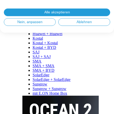
Fronius
Fronius + Fronius
Fronius + BYD
Alle akzeptieren
GoodWe
GoodWe + GoodWe
Nein, anpassen
Ablehnen
GoodWe + BYD
Huawei
Huawei + Huawei
Kostal
Kostal + Kostal
Kostal + BYD
SAJ
SAJ + SAJ
SMA
SMA + SMA
SMA + BYD
SolarEdge
SolarEdge + SolarEdge
Sungrow
Sungrow + Sungrow
mit E.ON Home Box