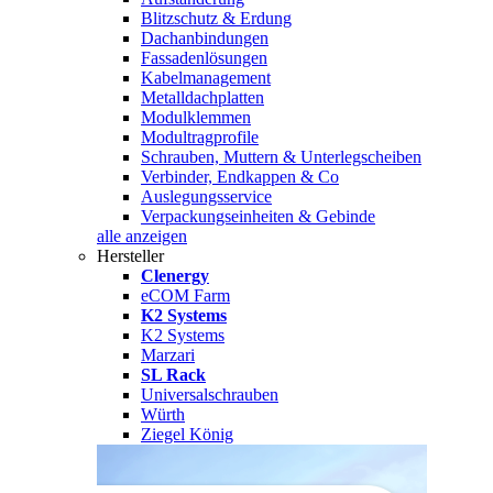
Blitzschutz & Erdung
Dachanbindungen
Fassadenlösungen
Kabelmanagement
Metalldachplatten
Modulklemmen
Modultragprofile
Schrauben, Muttern & Unterlegscheiben
Verbinder, Endkappen & Co
Auslegungsservice
Verpackungseinheiten & Gebinde
alle anzeigen
Hersteller
Clenergy
eCOM Farm
K2 Systems
K2 Systems
Marzari
SL Rack
Universalschrauben
Würth
Ziegel König