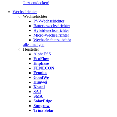
Jetzt entdecken!
Wechselrichter
Wechselrichter
PV-Wechselrichter
Batteriewechselrichter
Hybridwechselrichter
Micro-Wechselrichter
Wechselrichterzubehör
alle anzeigen
Hersteller
AlphaESS
EcoFlow
Enphase
FENECON
Fronius
GoodWe
Huawei
Kostal
SAJ
SMA
SolarEdge
Sungrow
Trina Solar