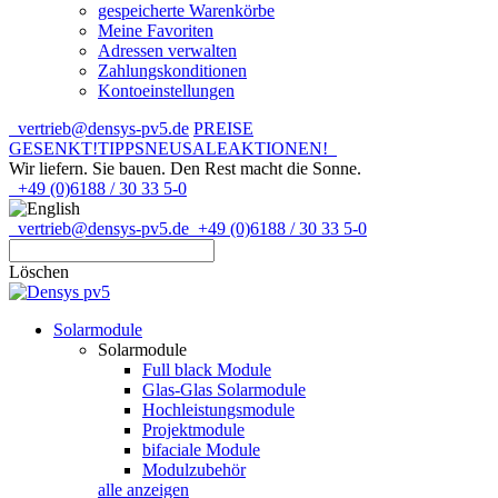
gespeicherte Warenkörbe
Meine Favoriten
Adressen verwalten
Zahlungskonditionen
Kontoeinstellungen
vertrieb@densys-pv5.de
PREISE
GESENKT!
TIPPS
NEU
SALE
AKTIONEN!
Wir liefern. Sie bauen.
Den Rest macht die Sonne.
+49 (0)6188 / 30 33 5-0
vertrieb@densys-pv5.de
+49 (0)6188 / 30 33 5-0
Löschen
Solarmodule
Solarmodule
Full black Module
Glas-Glas Solarmodule
Hochleistungsmodule
Projektmodule
bifaciale Module
Modulzubehör
alle anzeigen