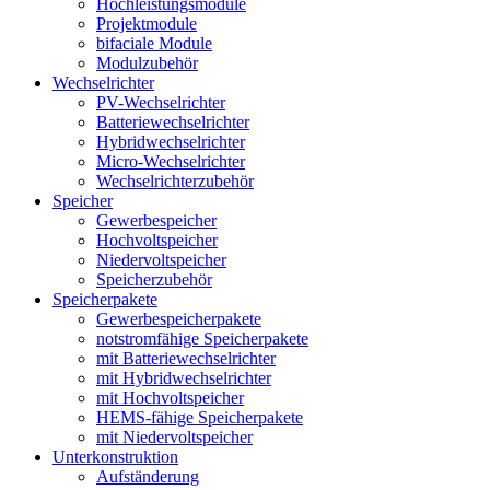
Hochleistungsmodule
Projektmodule
bifaciale Module
Modulzubehör
Wechselrichter
PV-Wechselrichter
Batteriewechselrichter
Hybridwechselrichter
Micro-Wechselrichter
Wechselrichterzubehör
Speicher
Gewerbespeicher
Hochvoltspeicher
Niedervoltspeicher
Speicherzubehör
Speicherpakete
Gewerbespeicherpakete
notstromfähige Speicherpakete
mit Batteriewechselrichter
mit Hybridwechselrichter
mit Hochvoltspeicher
HEMS-fähige Speicherpakete
mit Niedervoltspeicher
Unterkonstruktion
Aufständerung