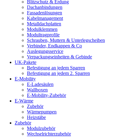
Blitzschutz & Erdung
Dachanbindungen
Fassadenlösungen
Kabelmanagement
Metalldachplatten
Modulklemmen
Modultragprofile
Schrauben, Muttern & Unterlegscheiben
Verbinder, Endkappen & Co
Auslegungsservice
Verpackungseinheiten & Gebinde
UK-Pakete
Befestigung an jedem Sparren
Befestigung an jedem 2. Sparren
E-Mobility
E-Ladesäulen
Wallboxen
E-Mobility-Zubehör
E-Wärme
Zubehör
Wärmepumpen
Heizstäbe
Zubehör
Modulzubehör
Wechselrichterzubehör