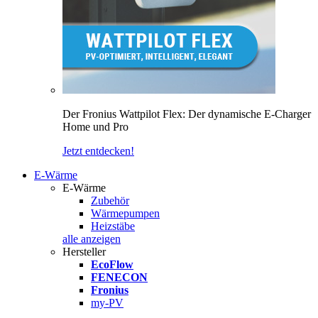
Der Fronius Wattpilot Flex: Der dynamische E-Charger
Home und Pro
Jetzt entdecken!
E-Wärme
E-Wärme
Zubehör
Wärmepumpen
Heizstäbe
alle anzeigen
Hersteller
EcoFlow
FENECON
Fronius
my-PV