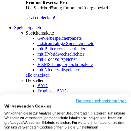
Fronius Reserva Pro
Die Speicherlösung für hohen Energiebedarf
Jetzt entdecken!
Speicherpakete
Speicherpakete
Gewerbespeicherpakete
notstromfähige Speicherpakete
mit Batteriewechselrichter
mit Hybridwechselrichter
mit Hochvoltspeicher
HEMS-fähige Speicherpakete
mit Niedervoltspeicher
alle anzeigen
Hersteller
BYD
Fronius + BYD
GoodWe + BYD
Kostal + BYD
Datenschutzbestimmungen
Wir verwenden Cookies
SMA + BYD
EcoFlow
Wir können diese zur Analyse unserer Besucherdaten platzieren, um unsere
EcoFlow + EcoFlow
Webseite zu verbessern, personalisierte Inhalte anzuzeigen und Ihnen ein
FENECON
großartiges Webseiten-Erlebnis zu bieten. Für weitere Informationen zu den
FENECON + FENECON
von uns verwendeten Cookies öffnen Sie die Einstellungen.