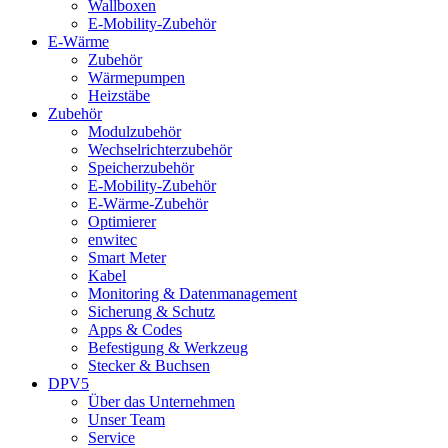
Wallboxen
E-Mobility-Zubehör
E-Wärme
Zubehör
Wärmepumpen
Heizstäbe
Zubehör
Modulzubehör
Wechselrichterzubehör
Speicherzubehör
E-Mobility-Zubehör
E-Wärme-Zubehör
Optimierer
enwitec
Smart Meter
Kabel
Monitoring & Datenmanagement
Sicherung & Schutz
Apps & Codes
Befestigung & Werkzeug
Stecker & Buchsen
DPV5
Über das Unternehmen
Unser Team
Service