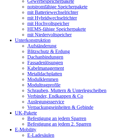
Gewerbespeicherpakete
notstromfähige Speicherpakete
mit Batteriewechselrichter
mit Hybridwechselrichter
mit Hochvoltspeicher
HEMS-fähige Speicherpakete
mit Niedervoltspeicher
Unterkonstruktion
Aufständerung
Blitzschutz & Erdung
Dachanbindungen
Fassadenlösungen
Kabelmanagement
Metalldachplatten
Modulklemmen
Modultragprofile
Schrauben, Muttern & Unterlegscheiben
Verbinder, Endkappen & Co
Auslegungsservice
Verpackungseinheiten & Gebinde
UK-Pakete
Befestigung an jedem Sparren
Befestigung an jedem 2. Sparren
E-Mobility
E-Ladesäulen