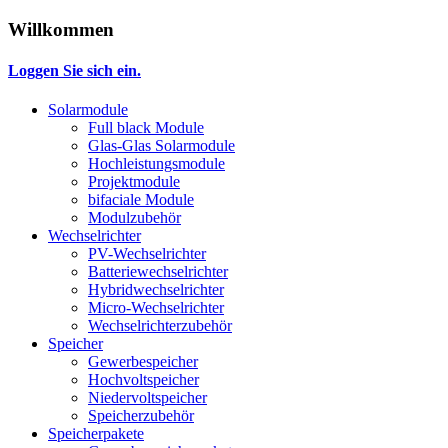
Willkommen
Loggen Sie sich ein.
Solarmodule
Full black Module
Glas-Glas Solarmodule
Hochleistungsmodule
Projektmodule
bifaciale Module
Modulzubehör
Wechselrichter
PV-Wechselrichter
Batteriewechselrichter
Hybridwechselrichter
Micro-Wechselrichter
Wechselrichterzubehör
Speicher
Gewerbespeicher
Hochvoltspeicher
Niedervoltspeicher
Speicherzubehör
Speicherpakete