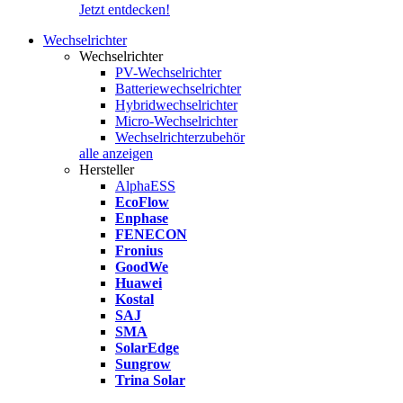
Jetzt entdecken!
Wechselrichter
Wechselrichter
PV-Wechselrichter
Batteriewechselrichter
Hybridwechselrichter
Micro-Wechselrichter
Wechselrichterzubehör
alle anzeigen
Hersteller
AlphaESS
EcoFlow
Enphase
FENECON
Fronius
GoodWe
Huawei
Kostal
SAJ
SMA
SolarEdge
Sungrow
Trina Solar