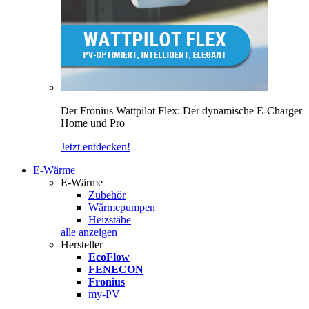
Der Fronius Wattpilot Flex: Der dynamische E-Charger
Home und Pro
Jetzt entdecken!
E-Wärme
E-Wärme
Zubehör
Wärmepumpen
Heizstäbe
alle anzeigen
Hersteller
EcoFlow
FENECON
Fronius
my-PV