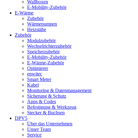
Wallboxen
E-Mobility-Zubehör
E-Wärme
Zubehör
Wärmepumpen
Heizstäbe
Zubehör
Modulzubehör
Wechselrichterzubehör
Speicherzubehör
E-Mobility-Zubehör
E-Wärme-Zubehör
Optimierer
enwitec
Smart Meter
Kabel
Monitoring & Datenmanagement
Sicherung & Schutz
Apps & Codes
Befestigung & Werkzeug
Stecker & Buchsen
DPV5
Über das Unternehmen
Unser Team
Service