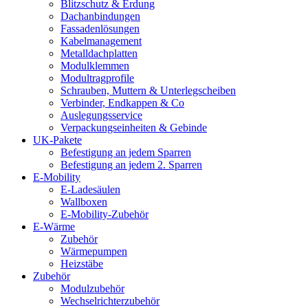
Blitzschutz & Erdung
Dachanbindungen
Fassadenlösungen
Kabelmanagement
Metalldachplatten
Modulklemmen
Modultragprofile
Schrauben, Muttern & Unterlegscheiben
Verbinder, Endkappen & Co
Auslegungsservice
Verpackungseinheiten & Gebinde
UK-Pakete
Befestigung an jedem Sparren
Befestigung an jedem 2. Sparren
E-Mobility
E-Ladesäulen
Wallboxen
E-Mobility-Zubehör
E-Wärme
Zubehör
Wärmepumpen
Heizstäbe
Zubehör
Modulzubehör
Wechselrichterzubehör