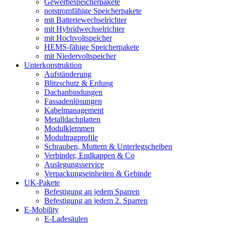
Gewerbespeicherpakete
notstromfähige Speicherpakete
mit Batteriewechselrichter
mit Hybridwechselrichter
mit Hochvoltspeicher
HEMS-fähige Speicherpakete
mit Niedervoltspeicher
Unterkonstruktion
Aufständerung
Blitzschutz & Erdung
Dachanbindungen
Fassadenlösungen
Kabelmanagement
Metalldachplatten
Modulklemmen
Modultragprofile
Schrauben, Muttern & Unterlegscheiben
Verbinder, Endkappen & Co
Auslegungsservice
Verpackungseinheiten & Gebinde
UK-Pakete
Befestigung an jedem Sparren
Befestigung an jedem 2. Sparren
E-Mobility
E-Ladesäulen