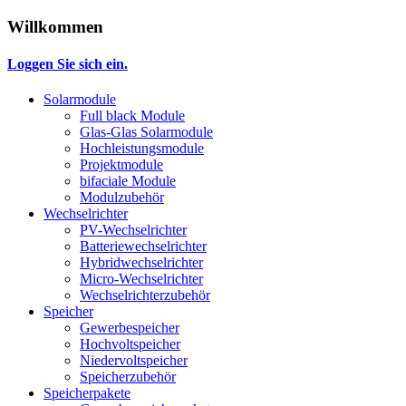
Willkommen
Loggen Sie sich ein.
Solarmodule
Full black Module
Glas-Glas Solarmodule
Hochleistungsmodule
Projektmodule
bifaciale Module
Modulzubehör
Wechselrichter
PV-Wechselrichter
Batteriewechselrichter
Hybridwechselrichter
Micro-Wechselrichter
Wechselrichterzubehör
Speicher
Gewerbespeicher
Hochvoltspeicher
Niedervoltspeicher
Speicherzubehör
Speicherpakete