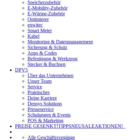
Speicherzubehör
E-Mobility-Zubehör
E-Wärme-Zubehör
Optimierer
enwitec
Smart Meter
Kabel
Monitoring & Datenmanagement
Sicherung & Schutz
Apps & Codes
Befestigung & Werkzeug
Stecker & Buchsen
DPV5
Über das Unternehmen
Unser Team
Service
Praktisches
Deine Karriere
Densys Solutions
Presseservice
Schulungen & Events
POS & Marketing
PREISE GESENKT!
TIPPS
NEU
SALE
AKTIONEN!
Alle Geschäftsvorgänge