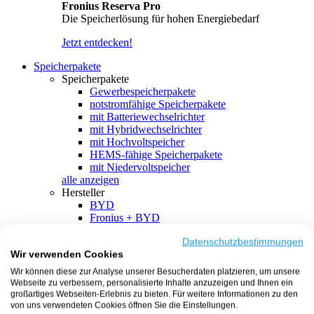
Fronius Reserva Pro
Die Speicherlösung für hohen Energiebedarf
Jetzt entdecken!
Speicherpakete
Speicherpakete
Gewerbespeicherpakete
notstromfähige Speicherpakete
mit Batteriewechselrichter
mit Hybridwechselrichter
mit Hochvoltspeicher
HEMS-fähige Speicherpakete
mit Niedervoltspeicher
alle anzeigen
Hersteller
BYD
Fronius + BYD
GoodWe + BYD
Kostal + BYD
Datenschutzbestimmungen
Wir verwenden Cookies
SMA + BYD
EcoFlow
Wir können diese zur Analyse unserer Besucherdaten platzieren, um unsere
EcoFlow + EcoFlow
Webseite zu verbessern, personalisierte Inhalte anzuzeigen und Ihnen ein
FENECON
großartiges Webseiten-Erlebnis zu bieten. Für weitere Informationen zu den
FENECON + FENECON
von uns verwendeten Cookies öffnen Sie die Einstellungen.