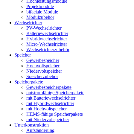
Hochleistungsmodule
Projektmodule
bifaciale Module
Modulzubehör
Wechselrichter
PV-Wechselrichter
Batteriewechselrichter
Hybridwechselrichter
Micro-Wechselrichter
Wechselrichterzubehör
Speicher
Gewerbespeicher
Hochvoltspeicher
Niedervoltspeicher
Speicherzubehör
Speicherpakete
Gewerbespeicherpakete
notstromfähige Speicherpakete
mit Batteriewechselrichter
mit Hybridwechselrichter
mit Hochvoltspeicher
HEMS-fähige Speicherpakete
mit Niedervoltspeicher
Unterkonstruktion
Aufständerung