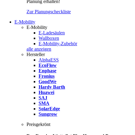
Planung erhalten!
Zur Planungscheckliste
E-Mobility
E-Mobility
E-Ladesäulen
Wallboxen
E-Mobility-Zubehör
alle anzeigen
Hersteller
AlphaESS
EcoFlow
Enphase
Fronius
GoodWe
Hardy Barth
Huawei
SAJ
SMA
SolarEdge
Sungrow
Preisgekrönt