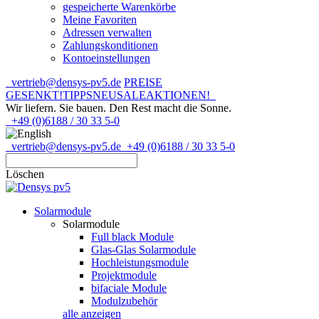
gespeicherte Warenkörbe
Meine Favoriten
Adressen verwalten
Zahlungskonditionen
Kontoeinstellungen
vertrieb@densys-pv5.de
PREISE
GESENKT!
TIPPS
NEU
SALE
AKTIONEN!
Wir liefern. Sie bauen.
Den Rest macht die Sonne.
+49 (0)6188 / 30 33 5-0
vertrieb@densys-pv5.de
+49 (0)6188 / 30 33 5-0
Löschen
Solarmodule
Solarmodule
Full black Module
Glas-Glas Solarmodule
Hochleistungsmodule
Projektmodule
bifaciale Module
Modulzubehör
alle anzeigen