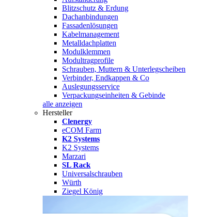
Blitzschutz & Erdung
Dachanbindungen
Fassadenlösungen
Kabelmanagement
Metalldachplatten
Modulklemmen
Modultragprofile
Schrauben, Muttern & Unterlegscheiben
Verbinder, Endkappen & Co
Auslegungsservice
Verpackungseinheiten & Gebinde
alle anzeigen
Hersteller
Clenergy
eCOM Farm
K2 Systems
K2 Systems
Marzari
SL Rack
Universalschrauben
Würth
Ziegel König