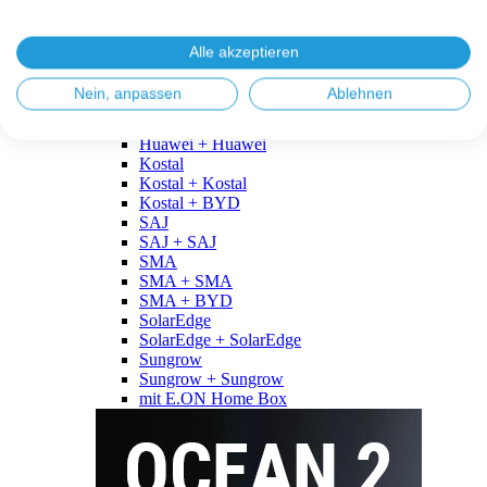
Fronius
Fronius + Fronius
Fronius + BYD
Alle akzeptieren
GoodWe
GoodWe + GoodWe
Nein, anpassen
Ablehnen
GoodWe + BYD
Huawei
Huawei + Huawei
Kostal
Kostal + Kostal
Kostal + BYD
SAJ
SAJ + SAJ
SMA
SMA + SMA
SMA + BYD
SolarEdge
SolarEdge + SolarEdge
Sungrow
Sungrow + Sungrow
mit E.ON Home Box