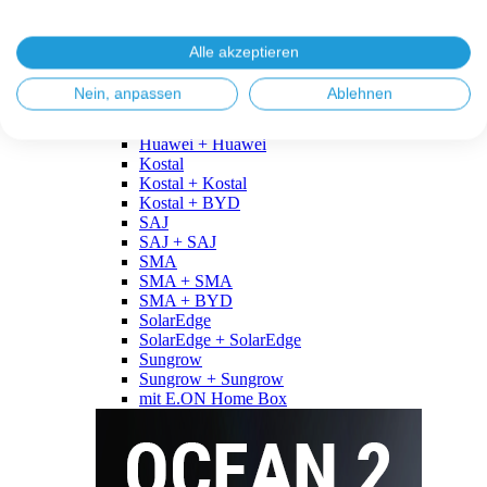
Fronius
Fronius + Fronius
Fronius + BYD
Alle akzeptieren
GoodWe
GoodWe + GoodWe
Nein, anpassen
Ablehnen
GoodWe + BYD
Huawei
Huawei + Huawei
Kostal
Kostal + Kostal
Kostal + BYD
SAJ
SAJ + SAJ
SMA
SMA + SMA
SMA + BYD
SolarEdge
SolarEdge + SolarEdge
Sungrow
Sungrow + Sungrow
mit E.ON Home Box