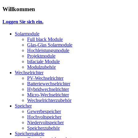
Willkommen
Loggen Sie sich ein.
Solarmodule
Full black Module
Glas-Glas Solarmodule
Hochleistungsmodule
Projektmodule
bifaciale Module
Modulzubehör
Wechselrichter
PV-Wechselrichter
Batteriewechselrichter
Hybridwechselrichter
Micro-Wechselrichter
Wechselrichterzubehör
Speicher
Gewerbespeicher
Hochvoltspeicher
Niedervoltspeicher
Speicherzubehör
Speicherpakete