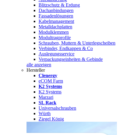
Blitzschutz & Erdung
Dachanbindungen
Fassadenlösungen
Kabelmanagement
Metalldachplatten
Modulklemmen
Modultragprofile
Schrauben, Muttern & Unterlegscheiben
Verbinder, Endkappen & Co
Auslegungsservice
Verpackungseinheiten & Gebinde
alle anzeigen
Hersteller
Clenergy
eCOM Farm
K2 Systems
K2 Systems
Marzari
SL Rack
Universalschrauben
Würth
Ziegel König