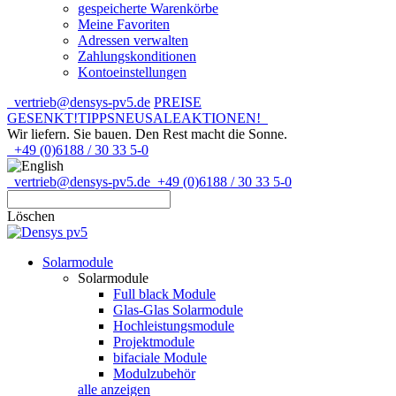
gespeicherte Warenkörbe
Meine Favoriten
Adressen verwalten
Zahlungskonditionen
Kontoeinstellungen
vertrieb@densys-pv5.de
PREISE
GESENKT!
TIPPS
NEU
SALE
AKTIONEN!
Wir liefern. Sie bauen.
Den Rest macht die Sonne.
+49 (0)6188 / 30 33 5-0
vertrieb@densys-pv5.de
+49 (0)6188 / 30 33 5-0
Löschen
Solarmodule
Solarmodule
Full black Module
Glas-Glas Solarmodule
Hochleistungsmodule
Projektmodule
bifaciale Module
Modulzubehör
alle anzeigen