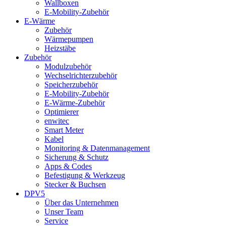
Wallboxen
E-Mobility-Zubehör
E-Wärme
Zubehör
Wärmepumpen
Heizstäbe
Zubehör
Modulzubehör
Wechselrichterzubehör
Speicherzubehör
E-Mobility-Zubehör
E-Wärme-Zubehör
Optimierer
enwitec
Smart Meter
Kabel
Monitoring & Datenmanagement
Sicherung & Schutz
Apps & Codes
Befestigung & Werkzeug
Stecker & Buchsen
DPV5
Über das Unternehmen
Unser Team
Service