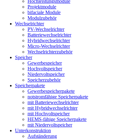
Hochleistungsmodule
Projektmodule
bifaciale Module
Modulzubehör
Wechselrichter
PV-Wechselrichter
Batteriewechselrichter
Hybridwechselrichter
Micro-Wechselrichter
Wechselrichterzubehör
Speicher
Gewerbespeicher
Hochvoltspeicher
Niedervoltspeicher
Speicherzubehör
Speicherpakete
Gewerbespeicherpakete
notstromfähige Speicherpakete
mit Batteriewechselrichter
mit Hybridwechselrichter
mit Hochvoltspeicher
HEMS-fähige Speicherpakete
mit Niedervoltspeicher
Unterkonstruktion
Aufständerung