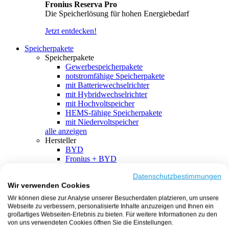
Fronius Reserva Pro
Die Speicherlösung für hohen Energiebedarf
Jetzt entdecken!
Speicherpakete
Speicherpakete
Gewerbespeicherpakete
notstromfähige Speicherpakete
mit Batteriewechselrichter
mit Hybridwechselrichter
mit Hochvoltspeicher
HEMS-fähige Speicherpakete
mit Niedervoltspeicher
alle anzeigen
Hersteller
BYD
Fronius + BYD
GoodWe + BYD
Kostal + BYD
Datenschutzbestimmungen
Wir verwenden Cookies
SMA + BYD
EcoFlow
Wir können diese zur Analyse unserer Besucherdaten platzieren, um unsere
EcoFlow + EcoFlow
Webseite zu verbessern, personalisierte Inhalte anzuzeigen und Ihnen ein
FENECON
großartiges Webseiten-Erlebnis zu bieten. Für weitere Informationen zu den
FENECON + FENECON
von uns verwendeten Cookies öffnen Sie die Einstellungen.