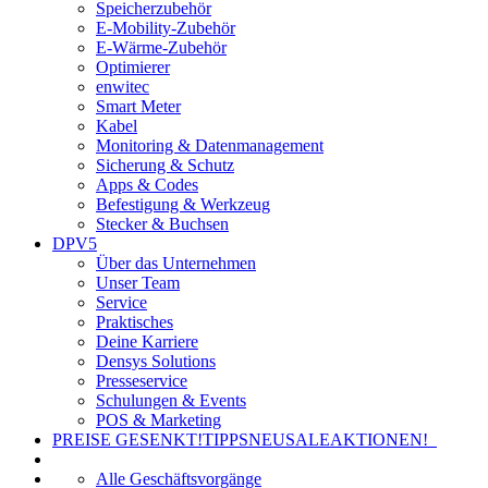
Speicherzubehör
E-Mobility-Zubehör
E-Wärme-Zubehör
Optimierer
enwitec
Smart Meter
Kabel
Monitoring & Datenmanagement
Sicherung & Schutz
Apps & Codes
Befestigung & Werkzeug
Stecker & Buchsen
DPV5
Über das Unternehmen
Unser Team
Service
Praktisches
Deine Karriere
Densys Solutions
Presseservice
Schulungen & Events
POS & Marketing
PREISE GESENKT!
TIPPS
NEU
SALE
AKTIONEN!
Alle Geschäftsvorgänge