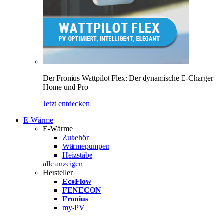
Der Fronius Wattpilot Flex: Der dynamische E-Charger
Home und Pro
Jetzt entdecken!
E-Wärme
E-Wärme
Zubehör
Wärmepumpen
Heizstäbe
alle anzeigen
Hersteller
EcoFlow
FENECON
Fronius
my-PV