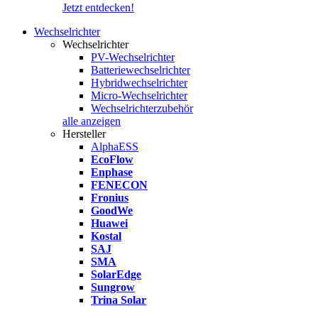
Jetzt entdecken!
Wechselrichter
Wechselrichter
PV-Wechselrichter
Batteriewechselrichter
Hybridwechselrichter
Micro-Wechselrichter
Wechselrichterzubehör
alle anzeigen
Hersteller
AlphaESS
EcoFlow
Enphase
FENECON
Fronius
GoodWe
Huawei
Kostal
SAJ
SMA
SolarEdge
Sungrow
Trina Solar