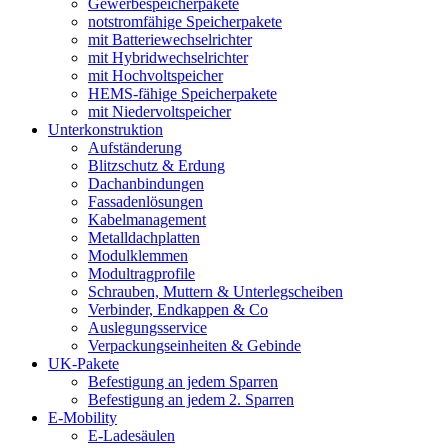
Gewerbespeicherpakete
notstromfähige Speicherpakete
mit Batteriewechselrichter
mit Hybridwechselrichter
mit Hochvoltspeicher
HEMS-fähige Speicherpakete
mit Niedervoltspeicher
Unterkonstruktion
Aufständerung
Blitzschutz & Erdung
Dachanbindungen
Fassadenlösungen
Kabelmanagement
Metalldachplatten
Modulklemmen
Modultragprofile
Schrauben, Muttern & Unterlegscheiben
Verbinder, Endkappen & Co
Auslegungsservice
Verpackungseinheiten & Gebinde
UK-Pakete
Befestigung an jedem Sparren
Befestigung an jedem 2. Sparren
E-Mobility
E-Ladesäulen