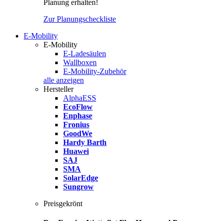
Planung erhalten!
Zur Planungscheckliste
E-Mobility
E-Mobility
E-Ladesäulen
Wallboxen
E-Mobility-Zubehör
alle anzeigen
Hersteller
AlphaESS
EcoFlow
Enphase
Fronius
GoodWe
Hardy Barth
Huawei
SAJ
SMA
SolarEdge
Sungrow
Preisgekrönt