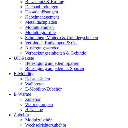
Blitzschutz & Erdung
Dachanbindungen
Fassadenlösungen
Kabelmanagement
Metalldachplatten
Modulklemmen
Modultragprofile
Schrauben, Muttern & Unterlegscheiben
Verbinder, Endkappen & Co
Auslegungsservice
Verpackungseinheiten & Gebinde
UK-Pakete
Befestigung an jedem Sparren
Befestigung an jedem 2. Sparren
E-Mobility
E-Ladesäulen
Wallboxen
E-Mobility-Zubehör
E-Wärme
Zubehör
Wärmepumpen
Heizstäbe
Zubehör
Modulzubehör
Wechselrichterzubehör