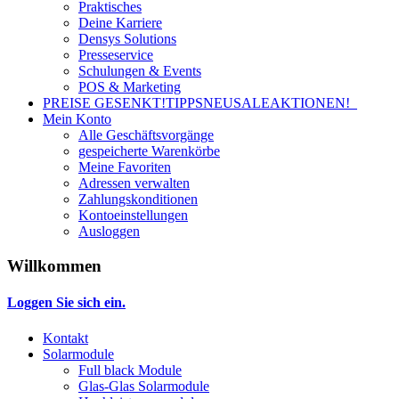
Praktisches
Deine Karriere
Densys Solutions
Presseservice
Schulungen & Events
POS & Marketing
PREISE GESENKT!
TIPPS
NEU
SALE
AKTIONEN!
Mein Konto
Alle Geschäftsvorgänge
gespeicherte Warenkörbe
Meine Favoriten
Adressen verwalten
Zahlungskonditionen
Kontoeinstellungen
Ausloggen
Willkommen
Loggen Sie sich ein.
Kontakt
Solarmodule
Full black Module
Glas-Glas Solarmodule