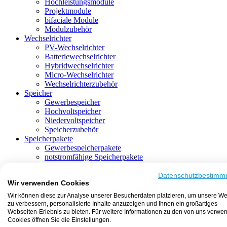
Hochleistungsmodule
Projektmodule
bifaciale Module
Modulzubehör
Wechselrichter
PV-Wechselrichter
Batteriewechselrichter
Hybridwechselrichter
Micro-Wechselrichter
Wechselrichterzubehör
Speicher
Gewerbespeicher
Hochvoltspeicher
Niedervoltspeicher
Speicherzubehör
Speicherpakete
Gewerbespeicherpakete
notstromfähige Speicherpakete
mit Batteriewechselrichter
mit Hybridwechselrichter
Datenschutzbestimm
Wir verwenden Cookies
mit Hochvoltspeicher
HEMS-fähige Speicherpakete
Wir können diese zur Analyse unserer Besucherdaten platzieren, um unsere We
mit Niedervoltspeicher
zu verbessern, personalisierte Inhalte anzuzeigen und Ihnen ein großartiges
Unterkonstruktion
Webseiten-Erlebnis zu bieten. Für weitere Informationen zu den von uns verwe
Aufständerung
Cookies öffnen Sie die Einstellungen.