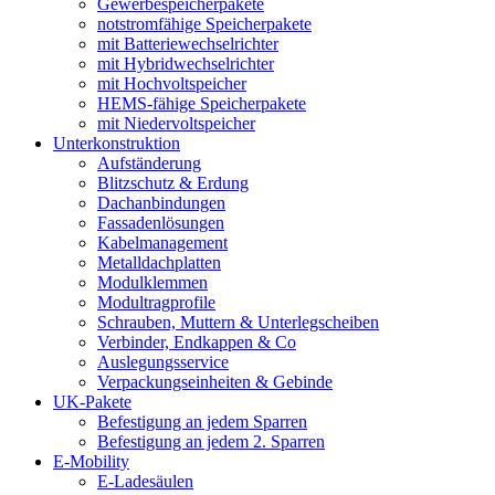
Gewerbespeicherpakete
notstromfähige Speicherpakete
mit Batteriewechselrichter
mit Hybridwechselrichter
mit Hochvoltspeicher
HEMS-fähige Speicherpakete
mit Niedervoltspeicher
Unterkonstruktion
Aufständerung
Blitzschutz & Erdung
Dachanbindungen
Fassadenlösungen
Kabelmanagement
Metalldachplatten
Modulklemmen
Modultragprofile
Schrauben, Muttern & Unterlegscheiben
Verbinder, Endkappen & Co
Auslegungsservice
Verpackungseinheiten & Gebinde
UK-Pakete
Befestigung an jedem Sparren
Befestigung an jedem 2. Sparren
E-Mobility
E-Ladesäulen