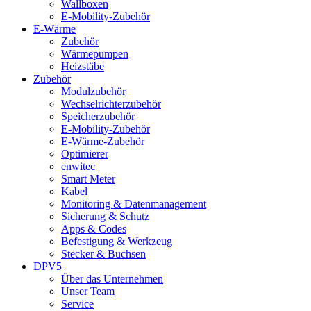
Wallboxen
E-Mobility-Zubehör
E-Wärme
Zubehör
Wärmepumpen
Heizstäbe
Zubehör
Modulzubehör
Wechselrichterzubehör
Speicherzubehör
E-Mobility-Zubehör
E-Wärme-Zubehör
Optimierer
enwitec
Smart Meter
Kabel
Monitoring & Datenmanagement
Sicherung & Schutz
Apps & Codes
Befestigung & Werkzeug
Stecker & Buchsen
DPV5
Über das Unternehmen
Unser Team
Service