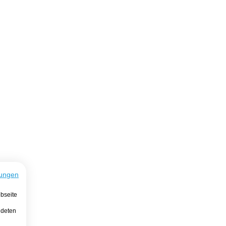
ungen
bseite
ndeten