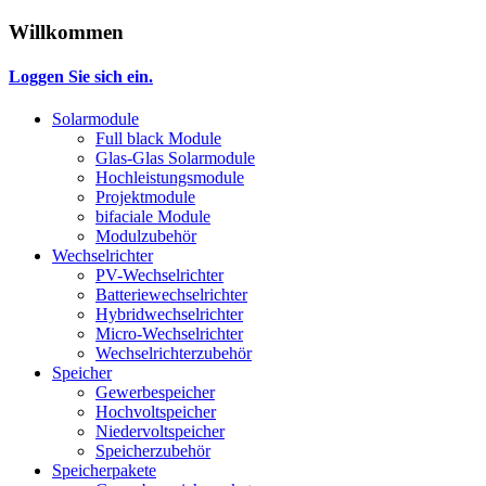
Willkommen
Loggen Sie sich ein.
Solarmodule
Full black Module
Glas-Glas Solarmodule
Hochleistungsmodule
Projektmodule
bifaciale Module
Modulzubehör
Wechselrichter
PV-Wechselrichter
Batteriewechselrichter
Hybridwechselrichter
Micro-Wechselrichter
Wechselrichterzubehör
Speicher
Gewerbespeicher
Hochvoltspeicher
Niedervoltspeicher
Speicherzubehör
Speicherpakete