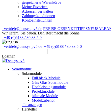
gespeicherte Warenkörbe
Meine Favoriten
Adressen verwalten
Zahlungskonditionen
Kontoeinstellungen
vertrieb@densys-pv5.de
PREISE GESENKT!
TIPPS
NEU
SALE
A
Wir liefern. Sie bauen.
Den Rest macht die Sonne.
+49 (0)6188 / 30 33 5-0
vertrieb@densys-pv5.de
+49 (0)6188 / 30 33 5-0
Löschen
Solarmodule
Solarmodule
Full black Module
Glas-Glas Solarmodule
Hochleistungsmodule
Projektmodule
bifaciale Module
Modulzubehör
alle anzeigen
Hersteller