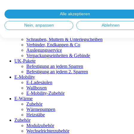
Blitzschutz & Erdung
Dachanbindungen
Fassadenlösungen
Alle akzeptieren
Kabelmanagement
Metalldachplatten
Nein, anpassen
Ablehnen
Modulklemmen
Modultragprofile
Schrauben, Muttern & Unterlegscheiben
Verbinder, Endkappen & Co
Auslegungsservice
Verpackungseinheiten & Gebinde
UK-Pakete
Befestigung an jedem Sparren
Befestigung an jedem 2. Sparren
E-Mobility
E-Ladesäulen
Wallboxen
E-Mobility-Zubehör
E-Wärme
Zubehör
Wärmepumpen
Heizstäbe
Zubehör
Modulzubehör
Wechselrichterzubehör