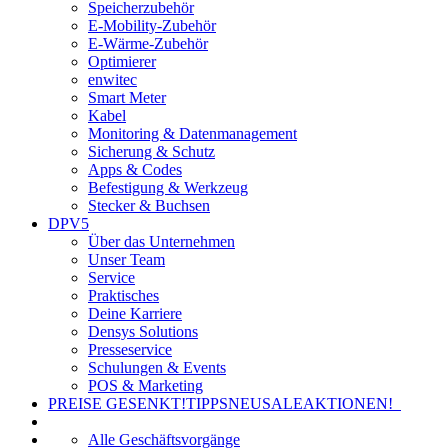
Speicherzubehör
E-Mobility-Zubehör
E-Wärme-Zubehör
Optimierer
enwitec
Smart Meter
Kabel
Monitoring & Datenmanagement
Sicherung & Schutz
Apps & Codes
Befestigung & Werkzeug
Stecker & Buchsen
DPV5
Über das Unternehmen
Unser Team
Service
Praktisches
Deine Karriere
Densys Solutions
Presseservice
Schulungen & Events
POS & Marketing
PREISE GESENKT!
TIPPS
NEU
SALE
AKTIONEN!
Alle Geschäftsvorgänge