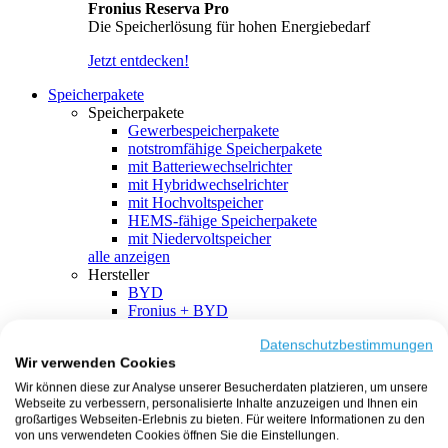
Fronius Reserva Pro
Die Speicherlösung für hohen Energiebedarf
Jetzt entdecken!
Speicherpakete
Speicherpakete
Gewerbespeicherpakete
notstromfähige Speicherpakete
mit Batteriewechselrichter
mit Hybridwechselrichter
mit Hochvoltspeicher
HEMS-fähige Speicherpakete
mit Niedervoltspeicher
alle anzeigen
Hersteller
BYD
Fronius + BYD
GoodWe + BYD
Kostal + BYD
Datenschutzbestimmungen
Wir verwenden Cookies
SMA + BYD
EcoFlow
Wir können diese zur Analyse unserer Besucherdaten platzieren, um unsere
EcoFlow + EcoFlow
Webseite zu verbessern, personalisierte Inhalte anzuzeigen und Ihnen ein
FENECON
großartiges Webseiten-Erlebnis zu bieten. Für weitere Informationen zu den
FENECON + FENECON
von uns verwendeten Cookies öffnen Sie die Einstellungen.