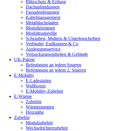
Blitzschutz & Erdung
Dachanbindungen
Fassadenlösungen
Kabelmanagement
Metalldachplatten
Modulklemmen
Modultragprofile
Schrauben, Muttern & Unterlegscheiben
Verbinder, Endkappen & Co
Auslegungsservice
Verpackungseinheiten & Gebinde
UK-Pakete
Befestigung an jedem Sparren
Befestigung an jedem 2. Sparren
E-Mobility
E-Ladesäulen
Wallboxen
E-Mobility-Zubehör
E-Wärme
Zubehör
Wärmepumpen
Heizstäbe
Zubehör
Modulzubehör
Wechselrichterzubehör