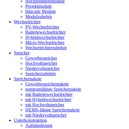
Hochleistungsmodule
Projektmodule
bifaciale Module
Modulzubehör
Wechselrichter
PV-Wechselrichter
Batteriewechselrichter
Hybridwechselrichter
Micro-Wechselrichter
Wechselrichterzubehör
Speicher
Gewerbespeicher
Hochvoltspeicher
Niedervoltspeicher
Speicherzubehör
Speicherpakete
Gewerbespeicherpakete
notstromfähige Speicherpakete
mit Batteriewechselrichter
mit Hybridwechselrichter
mit Hochvoltspeicher
HEMS-fähige Speicherpakete
mit Niedervoltspeicher
Unterkonstruktion
Aufständerung