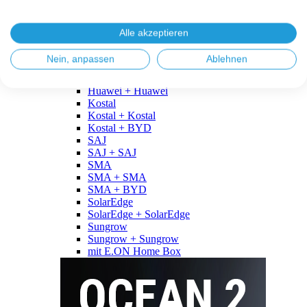
Fronius
Fronius + Fronius
Fronius + BYD
Alle akzeptieren
GoodWe
GoodWe + GoodWe
Nein, anpassen
Ablehnen
GoodWe + BYD
Huawei
Huawei + Huawei
Kostal
Kostal + Kostal
Kostal + BYD
SAJ
SAJ + SAJ
SMA
SMA + SMA
SMA + BYD
SolarEdge
SolarEdge + SolarEdge
Sungrow
Sungrow + Sungrow
mit E.ON Home Box