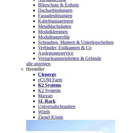
Blitzschutz & Erdung
Dachanbindungen
Fassadenlösungen
Kabelmanagement
Metalldachplatten
Modulklemmen
Modultragprofile
Schrauben, Muttern & Unterlegscheiben
Verbinder, Endkappen & Co
Auslegungsservice
Verpackungseinheiten & Gebinde
alle anzeigen
Hersteller
Clenergy
eCOM Farm
K2 Systems
K2 Systems
Marzari
SL Rack
Universalschrauben
Würth
Ziegel König