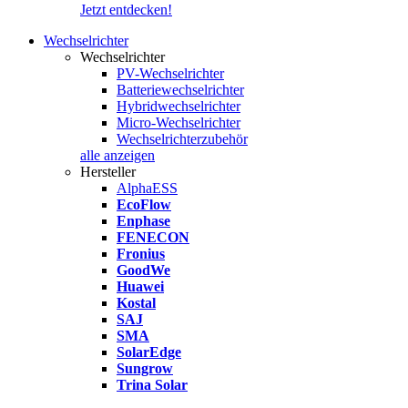
Jetzt entdecken!
Wechselrichter
Wechselrichter
PV-Wechselrichter
Batteriewechselrichter
Hybridwechselrichter
Micro-Wechselrichter
Wechselrichterzubehör
alle anzeigen
Hersteller
AlphaESS
EcoFlow
Enphase
FENECON
Fronius
GoodWe
Huawei
Kostal
SAJ
SMA
SolarEdge
Sungrow
Trina Solar