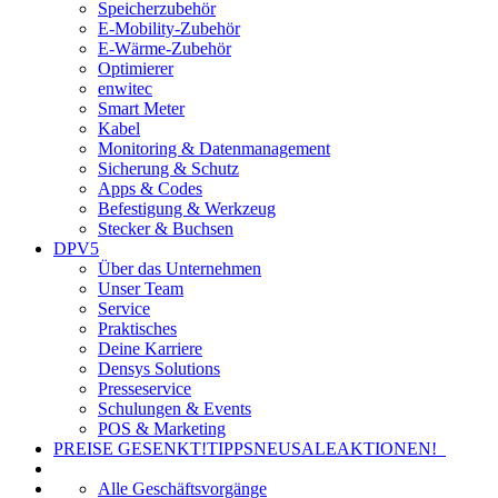
Speicherzubehör
E-Mobility-Zubehör
E-Wärme-Zubehör
Optimierer
enwitec
Smart Meter
Kabel
Monitoring & Datenmanagement
Sicherung & Schutz
Apps & Codes
Befestigung & Werkzeug
Stecker & Buchsen
DPV5
Über das Unternehmen
Unser Team
Service
Praktisches
Deine Karriere
Densys Solutions
Presseservice
Schulungen & Events
POS & Marketing
PREISE GESENKT!
TIPPS
NEU
SALE
AKTIONEN!
Alle Geschäftsvorgänge