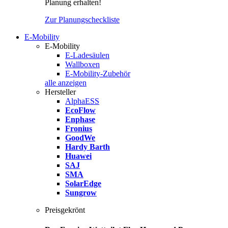
Planung erhalten!
Zur Planungscheckliste
E-Mobility
E-Mobility
E-Ladesäulen
Wallboxen
E-Mobility-Zubehör
alle anzeigen
Hersteller
AlphaESS
EcoFlow
Enphase
Fronius
GoodWe
Hardy Barth
Huawei
SAJ
SMA
SolarEdge
Sungrow
Preisgekrönt