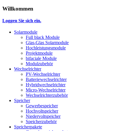
Willkommen
Loggen Sie sich ein.
Solarmodule
Full black Module
Glas-Glas Solarmodule
Hochleistungsmodule
Projektmodule
bifaciale Module
Modulzubehör
Wechselrichter
PV-Wechselrichter
Batteriewechselrichter
Hybridwechselrichter
Micro-Wechselrichter
Wechselrichterzubehör
Speicher
Gewerbespeicher
Hochvoltspeicher
Niedervoltspeicher
Speicherzubehör
Speicherpakete