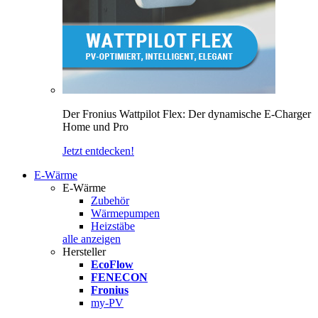
Der Fronius Wattpilot Flex: Der dynamische E-Charger
Home und Pro
Jetzt entdecken!
E-Wärme
E-Wärme
Zubehör
Wärmepumpen
Heizstäbe
alle anzeigen
Hersteller
EcoFlow
FENECON
Fronius
my-PV