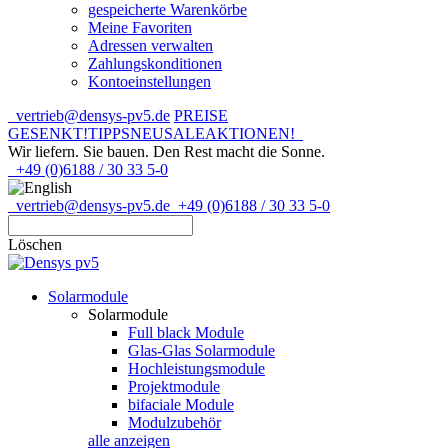
gespeicherte Warenkörbe
Meine Favoriten
Adressen verwalten
Zahlungskonditionen
Kontoeinstellungen
vertrieb@densys-pv5.de
PREISE
GESENKT!
TIPPS
NEU
SALE
AKTIONEN!
Wir liefern. Sie bauen.
Den Rest macht die Sonne.
+49 (0)6188 / 30 33 5-0
vertrieb@densys-pv5.de
+49 (0)6188 / 30 33 5-0
Löschen
Solarmodule
Solarmodule
Full black Module
Glas-Glas Solarmodule
Hochleistungsmodule
Projektmodule
bifaciale Module
Modulzubehör
alle anzeigen