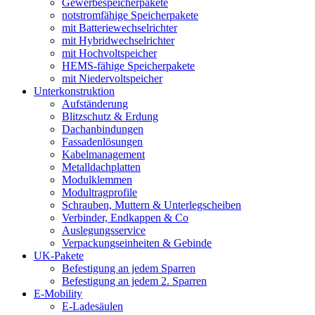
Gewerbespeicherpakete
notstromfähige Speicherpakete
mit Batteriewechselrichter
mit Hybridwechselrichter
mit Hochvoltspeicher
HEMS-fähige Speicherpakete
mit Niedervoltspeicher
Unterkonstruktion
Aufständerung
Blitzschutz & Erdung
Dachanbindungen
Fassadenlösungen
Kabelmanagement
Metalldachplatten
Modulklemmen
Modultragprofile
Schrauben, Muttern & Unterlegscheiben
Verbinder, Endkappen & Co
Auslegungsservice
Verpackungseinheiten & Gebinde
UK-Pakete
Befestigung an jedem Sparren
Befestigung an jedem 2. Sparren
E-Mobility
E-Ladesäulen