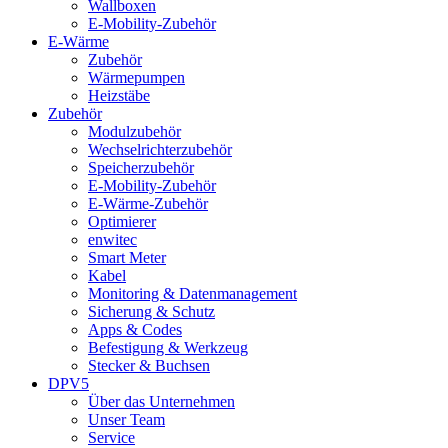
Wallboxen
E-Mobility-Zubehör
E-Wärme
Zubehör
Wärmepumpen
Heizstäbe
Zubehör
Modulzubehör
Wechselrichterzubehör
Speicherzubehör
E-Mobility-Zubehör
E-Wärme-Zubehör
Optimierer
enwitec
Smart Meter
Kabel
Monitoring & Datenmanagement
Sicherung & Schutz
Apps & Codes
Befestigung & Werkzeug
Stecker & Buchsen
DPV5
Über das Unternehmen
Unser Team
Service