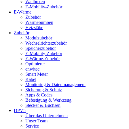
Wallboxen
E-Mobility-Zubehör
E-Wärme
Zubehör
Wärmepumpen
Heizstäbe
Zubehör
Modulzubehör
Wechselrichterzubehör
Speicherzubehör
E-Mobility-Zubehör
E-Wärme-Zubehör
Optimierer
enwitec
Smart Meter
Kabel
Monitoring & Datenmanagement
Sicherung & Schutz
Apps & Codes
Befestigung & Werkzeug
Stecker & Buchsen
DPV5
Über das Unternehmen
Unser Team
Service