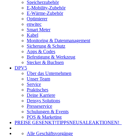
Speicherzubehör
E-Mobility-Zubehör
E-Wärme-Zubehör
Optimierer
enwitec
Smart Meter
Kabel
Monitoring & Datenmanagement
Sicherung & Schutz
Apps & Codes
Befestigung & Werkzeug
Stecker & Buchsen
DPV5
Über das Unternehmen
Unser Team
Service
Praktisches
Deine Karriere
Densys Solutions
Presseservice
Schulungen & Events
POS & Marketing
PREISE GESENKT!
TIPPS
NEU
SALE
AKTIONEN!
Alle Geschäftsvorgänge