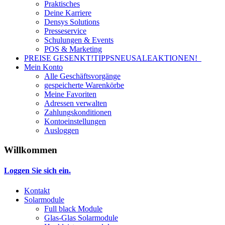
Praktisches
Deine Karriere
Densys Solutions
Presseservice
Schulungen & Events
POS & Marketing
PREISE GESENKT!
TIPPS
NEU
SALE
AKTIONEN!
Mein Konto
Alle Geschäftsvorgänge
gespeicherte Warenkörbe
Meine Favoriten
Adressen verwalten
Zahlungskonditionen
Kontoeinstellungen
Ausloggen
Willkommen
Loggen Sie sich ein.
Kontakt
Solarmodule
Full black Module
Glas-Glas Solarmodule