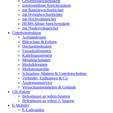
Gewerbespeicherpakete
notstromfähige Speicherpakete
mit Batteriewechselrichter
mit Hybridwechselrichter
mit Hochvoltspeicher
HEMS-fähige Speicherpakete
mit Niedervoltspeicher
Unterkonstruktion
Aufständerung
Blitzschutz & Erdung
Dachanbindungen
Fassadenlösungen
Kabelmanagement
Metalldachplatten
Modulklemmen
Modultragprofile
Schrauben, Muttern & Unterlegscheiben
Verbinder, Endkappen & Co
Auslegungsservice
Verpackungseinheiten & Gebinde
UK-Pakete
Befestigung an jedem Sparren
Befestigung an jedem 2. Sparren
E-Mobility
E-Ladesäulen