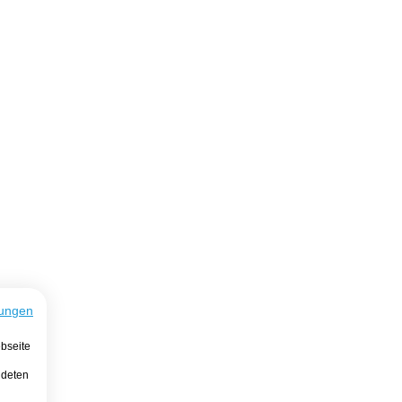
ungen
bseite
ndeten