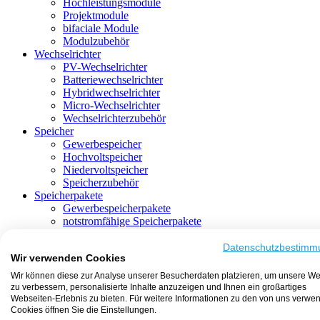
Hochleistungsmodule
Projektmodule
bifaciale Module
Modulzubehör
Wechselrichter
PV-Wechselrichter
Batteriewechselrichter
Hybridwechselrichter
Micro-Wechselrichter
Wechselrichterzubehör
Speicher
Gewerbespeicher
Hochvoltspeicher
Niedervoltspeicher
Speicherzubehör
Speicherpakete
Gewerbespeicherpakete
notstromfähige Speicherpakete
mit Batteriewechselrichter
mit Hybridwechselrichter
Datenschutzbestimm
Wir verwenden Cookies
mit Hochvoltspeicher
HEMS-fähige Speicherpakete
Wir können diese zur Analyse unserer Besucherdaten platzieren, um unsere We
mit Niedervoltspeicher
zu verbessern, personalisierte Inhalte anzuzeigen und Ihnen ein großartiges
Unterkonstruktion
Webseiten-Erlebnis zu bieten. Für weitere Informationen zu den von uns verwe
Aufständerung
Cookies öffnen Sie die Einstellungen.