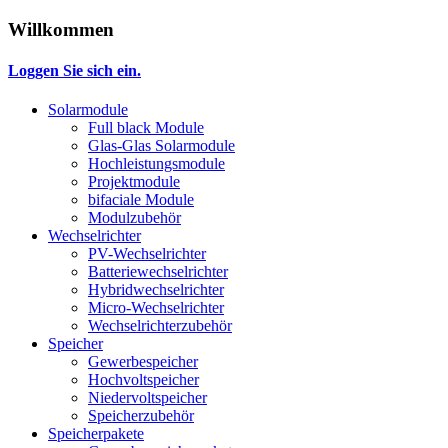
Willkommen
Loggen Sie sich ein.
Solarmodule
Full black Module
Glas-Glas Solarmodule
Hochleistungsmodule
Projektmodule
bifaciale Module
Modulzubehör
Wechselrichter
PV-Wechselrichter
Batteriewechselrichter
Hybridwechselrichter
Micro-Wechselrichter
Wechselrichterzubehör
Speicher
Gewerbespeicher
Hochvoltspeicher
Niedervoltspeicher
Speicherzubehör
Speicherpakete