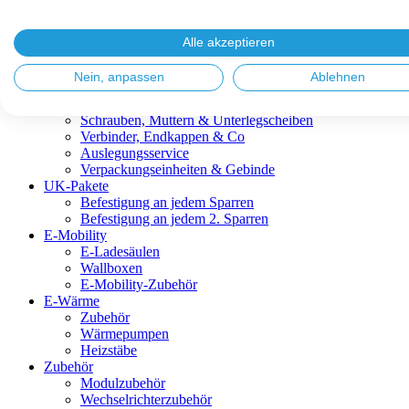
Blitzschutz & Erdung
Dachanbindungen
Fassadenlösungen
Alle akzeptieren
Kabelmanagement
Metalldachplatten
Nein, anpassen
Ablehnen
Modulklemmen
Modultragprofile
Schrauben, Muttern & Unterlegscheiben
Verbinder, Endkappen & Co
Auslegungsservice
Verpackungseinheiten & Gebinde
UK-Pakete
Befestigung an jedem Sparren
Befestigung an jedem 2. Sparren
E-Mobility
E-Ladesäulen
Wallboxen
E-Mobility-Zubehör
E-Wärme
Zubehör
Wärmepumpen
Heizstäbe
Zubehör
Modulzubehör
Wechselrichterzubehör