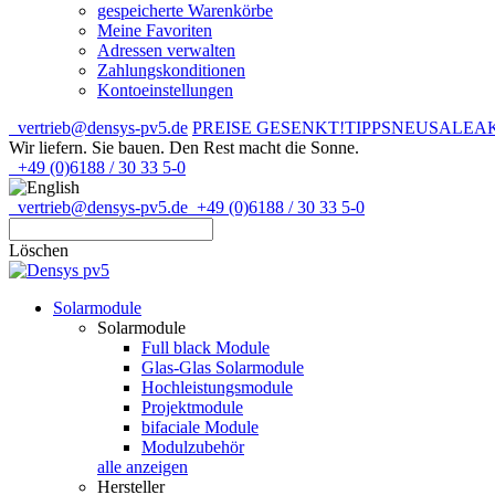
gespeicherte Warenkörbe
Meine Favoriten
Adressen verwalten
Zahlungskonditionen
Kontoeinstellungen
vertrieb@densys-pv5.de
PREISE GESENKT!
TIPPS
NEU
SALE
A
Wir liefern. Sie bauen.
Den Rest macht die Sonne.
+49 (0)6188 / 30 33 5-0
vertrieb@densys-pv5.de
+49 (0)6188 / 30 33 5-0
Löschen
Solarmodule
Solarmodule
Full black Module
Glas-Glas Solarmodule
Hochleistungsmodule
Projektmodule
bifaciale Module
Modulzubehör
alle anzeigen
Hersteller