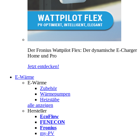
Der Fronius Wattpilot Flex: Der dynamische E-Charger
Home und Pro
Jetzt entdecken!
E-Wärme
E-Wärme
Zubehör
Wärmepumpen
Heizstäbe
alle anzeigen
Hersteller
EcoFlow
FENECON
Fronius
my-PV