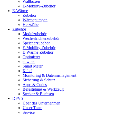
Wallboxen
E-Mobility-Zubehör
E-Wärme
Zubehör
Wärmepumpen
Heizstäbe
Zubehör
Modulzubehör
Wechselrichterzubehör
Speicherzubehör
E-Mobility-Zubehör
E-Wärme-Zubehör
Optimierer
enwitec
Smart Meter
Kabel
Monitoring & Datenmanagement
Sicherung & Schutz
Apps & Codes
Befestigung & Werkzeug
Stecker & Buchsen
DPV5
Über das Unternehmen
Unser Team
Service