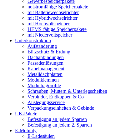
Gewerbespeicherpakete
notstromfähige Speicherpakete
mit Batteriewechselrichter
mit Hybridwechselrichter
mit Hochvoltspeicher
HEMS-fähige Speicherpakete
mit Niedervoltspeicher
Unterkonstruktion
Aufständerung
Blitzschutz & Erdung
Dachanbindungen
Fassadenlösungen
Kabelmanagement
Metalldachplatten
Modulklemmen
Modultragprofile
Schrauben, Muttern & Unterlegscheiben
Verbinder, Endkappen & Co
Auslegungsservice
Verpackungseinheiten & Gebinde
UK-Pakete
Befestigung an jedem Sparren
Befestigung an jedem 2. Sparren
E-Mobility
E-Ladesäulen