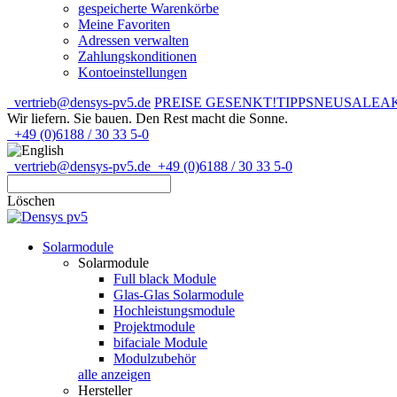
gespeicherte Warenkörbe
Meine Favoriten
Adressen verwalten
Zahlungskonditionen
Kontoeinstellungen
vertrieb@densys-pv5.de
PREISE GESENKT!
TIPPS
NEU
SALE
A
Wir liefern. Sie bauen.
Den Rest macht die Sonne.
+49 (0)6188 / 30 33 5-0
vertrieb@densys-pv5.de
+49 (0)6188 / 30 33 5-0
Löschen
Solarmodule
Solarmodule
Full black Module
Glas-Glas Solarmodule
Hochleistungsmodule
Projektmodule
bifaciale Module
Modulzubehör
alle anzeigen
Hersteller