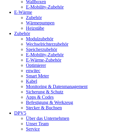
Wallboxen
E-Mobility-Zubehör
E-Wärme
Zubehör
Wärmepumpen
Heizstäbe
Zubehör
Modulzubehör
Wechselrichterzubehör
Speicherzubehör
E-Mobility-Zubehör
E-Wärme-Zubehör
Optimierer
enwitec
Smart Meter
Kabel
Monitoring & Datenmanagement
Sicherung & Schutz
Apps & Codes
Befestigung & Werkzeug
Stecker & Buchsen
DPV5
Über das Unternehmen
Unser Team
Service