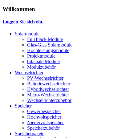
Willkommen
Loggen Sie sich ein.
Solarmodule
Full black Module
Glas-Glas Solarmodule
Hochleistungsmodule
Projektmodule
bifaciale Module
Modulzubehör
Wechselrichter
PV-Wechselrichter
Batteriewechselrichter
Hybridwechselrichter
Micro-Wechselrichter
Wechselrichterzubehör
Speicher
Gewerbespeicher
Hochvoltspeicher
Niedervoltspeicher
Speicherzubehör
Speicherpakete