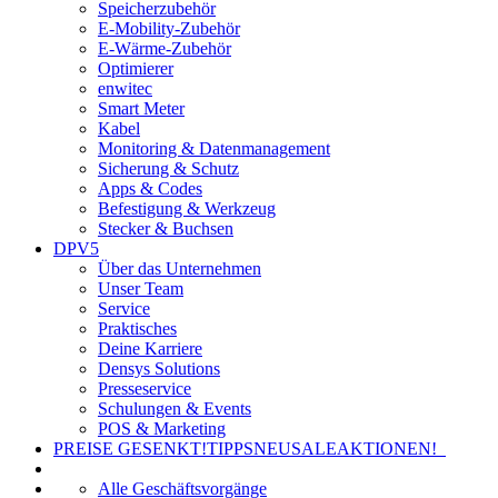
Speicherzubehör
E-Mobility-Zubehör
E-Wärme-Zubehör
Optimierer
enwitec
Smart Meter
Kabel
Monitoring & Datenmanagement
Sicherung & Schutz
Apps & Codes
Befestigung & Werkzeug
Stecker & Buchsen
DPV5
Über das Unternehmen
Unser Team
Service
Praktisches
Deine Karriere
Densys Solutions
Presseservice
Schulungen & Events
POS & Marketing
PREISE GESENKT!
TIPPS
NEU
SALE
AKTIONEN!
Alle Geschäftsvorgänge