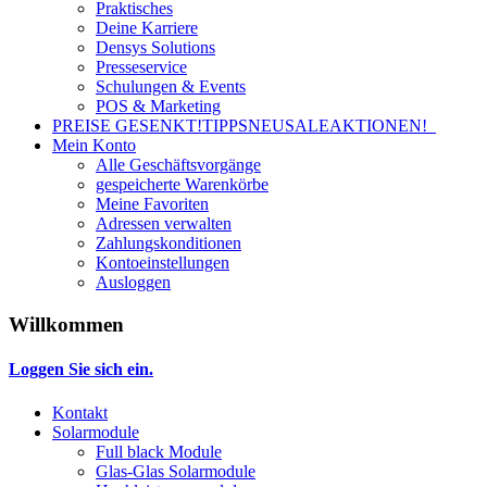
Praktisches
Deine Karriere
Densys Solutions
Presseservice
Schulungen & Events
POS & Marketing
PREISE GESENKT!
TIPPS
NEU
SALE
AKTIONEN!
Mein Konto
Alle Geschäftsvorgänge
gespeicherte Warenkörbe
Meine Favoriten
Adressen verwalten
Zahlungskonditionen
Kontoeinstellungen
Ausloggen
Willkommen
Loggen Sie sich ein.
Kontakt
Solarmodule
Full black Module
Glas-Glas Solarmodule