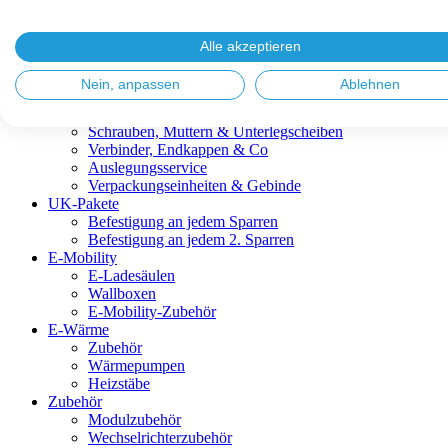
Blitzschutz & Erdung
Dachanbindungen
Fassadenlösungen
Alle akzeptieren
Kabelmanagement
Metalldachplatten
Nein, anpassen
Ablehnen
Modulklemmen
Modultragprofile
Schrauben, Muttern & Unterlegscheiben
Verbinder, Endkappen & Co
Auslegungsservice
Verpackungseinheiten & Gebinde
UK-Pakete
Befestigung an jedem Sparren
Befestigung an jedem 2. Sparren
E-Mobility
E-Ladesäulen
Wallboxen
E-Mobility-Zubehör
E-Wärme
Zubehör
Wärmepumpen
Heizstäbe
Zubehör
Modulzubehör
Wechselrichterzubehör