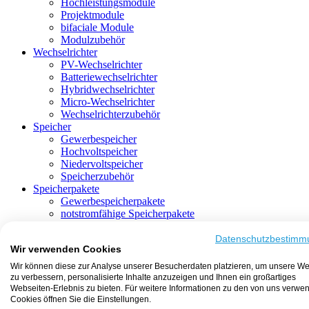
Hochleistungsmodule
Projektmodule
bifaciale Module
Modulzubehör
Wechselrichter
PV-Wechselrichter
Batteriewechselrichter
Hybridwechselrichter
Micro-Wechselrichter
Wechselrichterzubehör
Speicher
Gewerbespeicher
Hochvoltspeicher
Niedervoltspeicher
Speicherzubehör
Speicherpakete
Gewerbespeicherpakete
notstromfähige Speicherpakete
mit Batteriewechselrichter
mit Hybridwechselrichter
Datenschutzbestimm
Wir verwenden Cookies
mit Hochvoltspeicher
HEMS-fähige Speicherpakete
Wir können diese zur Analyse unserer Besucherdaten platzieren, um unsere We
mit Niedervoltspeicher
zu verbessern, personalisierte Inhalte anzuzeigen und Ihnen ein großartiges
Unterkonstruktion
Webseiten-Erlebnis zu bieten. Für weitere Informationen zu den von uns verwe
Aufständerung
Cookies öffnen Sie die Einstellungen.