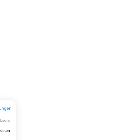
ungen
bseite
ndeten