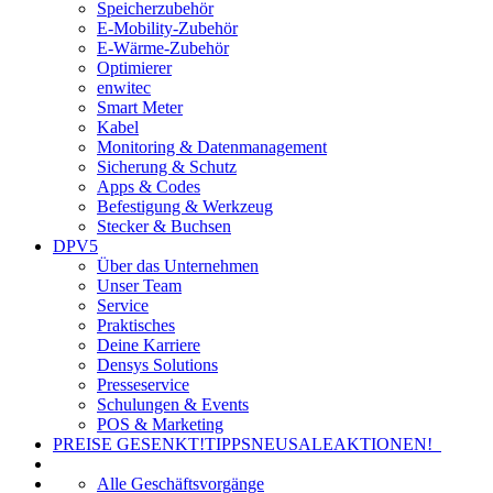
Speicherzubehör
E-Mobility-Zubehör
E-Wärme-Zubehör
Optimierer
enwitec
Smart Meter
Kabel
Monitoring & Datenmanagement
Sicherung & Schutz
Apps & Codes
Befestigung & Werkzeug
Stecker & Buchsen
DPV5
Über das Unternehmen
Unser Team
Service
Praktisches
Deine Karriere
Densys Solutions
Presseservice
Schulungen & Events
POS & Marketing
PREISE GESENKT!
TIPPS
NEU
SALE
AKTIONEN!
Alle Geschäftsvorgänge