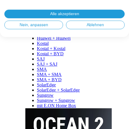
Fronius
Fronius + Fronius
Fronius + BYD
Alle akzeptieren
GoodWe
GoodWe + GoodWe
Nein, anpassen
Ablehnen
GoodWe + BYD
Huawei
Huawei + Huawei
Kostal
Kostal + Kostal
Kostal + BYD
SAJ
SAJ + SAJ
SMA
SMA + SMA
SMA + BYD
SolarEdge
SolarEdge + SolarEdge
Sungrow
Sungrow + Sungrow
mit E.ON Home Box