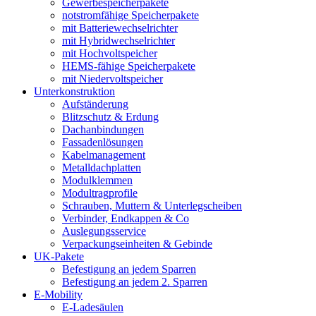
Gewerbespeicherpakete
notstromfähige Speicherpakete
mit Batteriewechselrichter
mit Hybridwechselrichter
mit Hochvoltspeicher
HEMS-fähige Speicherpakete
mit Niedervoltspeicher
Unterkonstruktion
Aufständerung
Blitzschutz & Erdung
Dachanbindungen
Fassadenlösungen
Kabelmanagement
Metalldachplatten
Modulklemmen
Modultragprofile
Schrauben, Muttern & Unterlegscheiben
Verbinder, Endkappen & Co
Auslegungsservice
Verpackungseinheiten & Gebinde
UK-Pakete
Befestigung an jedem Sparren
Befestigung an jedem 2. Sparren
E-Mobility
E-Ladesäulen