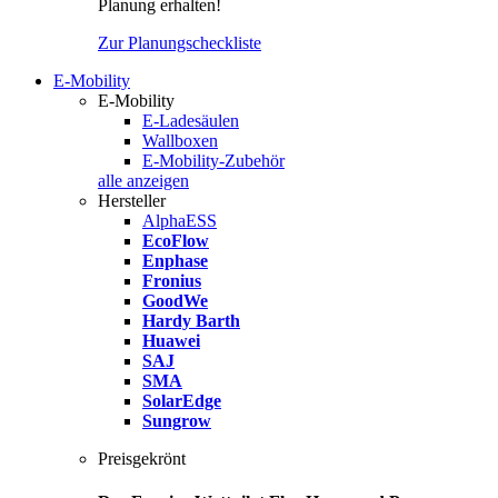
Planung erhalten!
Zur Planungscheckliste
E-Mobility
E-Mobility
E-Ladesäulen
Wallboxen
E-Mobility-Zubehör
alle anzeigen
Hersteller
AlphaESS
EcoFlow
Enphase
Fronius
GoodWe
Hardy Barth
Huawei
SAJ
SMA
SolarEdge
Sungrow
Preisgekrönt