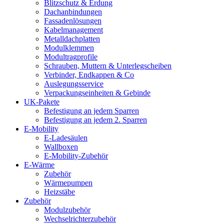
Blitzschutz & Erdung
Dachanbindungen
Fassadenlösungen
Kabelmanagement
Metalldachplatten
Modulklemmen
Modultragprofile
Schrauben, Muttern & Unterlegscheiben
Verbinder, Endkappen & Co
Auslegungsservice
Verpackungseinheiten & Gebinde
UK-Pakete
Befestigung an jedem Sparren
Befestigung an jedem 2. Sparren
E-Mobility
E-Ladesäulen
Wallboxen
E-Mobility-Zubehör
E-Wärme
Zubehör
Wärmepumpen
Heizstäbe
Zubehör
Modulzubehör
Wechselrichterzubehör