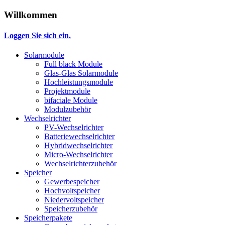
Willkommen
Loggen Sie sich ein.
Solarmodule
Full black Module
Glas-Glas Solarmodule
Hochleistungsmodule
Projektmodule
bifaciale Module
Modulzubehör
Wechselrichter
PV-Wechselrichter
Batteriewechselrichter
Hybridwechselrichter
Micro-Wechselrichter
Wechselrichterzubehör
Speicher
Gewerbespeicher
Hochvoltspeicher
Niedervoltspeicher
Speicherzubehör
Speicherpakete