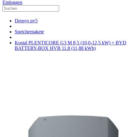
Einloggen
Densys pv5
Speicherpakete
Kostal PLENTICORE G3 M 8,5 (10,0-12,5 kW) + BYD
BATTERY-BOX HVB 11.8 (11,88 kWh)