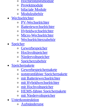
Hochleistungsmodule
Projektmodule
bifaciale Module
Modulzubehör
Wechselrichter
PV-Wechselrichter
Batteriewechselrichter
Hybridwechselrichter
Micro-Wechselrichter
Wechselrichterzubehör
Speicher
Gewerbespeicher
Hochvoltspeicher
Niedervoltspeicher
Speicherzubehör
Speicherpakete
Gewerbespeicherpakete
notstromfähige Speicherpakete
mit Batteriewechselrichter
mit Hybridwechselrichter
mit Hochvoltspeicher
HEMS-fähige Speicherpakete
mit Niedervoltspeicher
Unterkonstruktion
Aufständerung