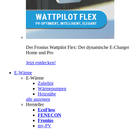
Der Fronius Wattpilot Flex: Der dynamische E-Charger
Home und Pro
Jetzt entdecken!
E-Wärme
E-Wärme
Zubehör
Wärmepumpen
Heizstäbe
alle anzeigen
Hersteller
EcoFlow
FENECON
Fronius
my-PV