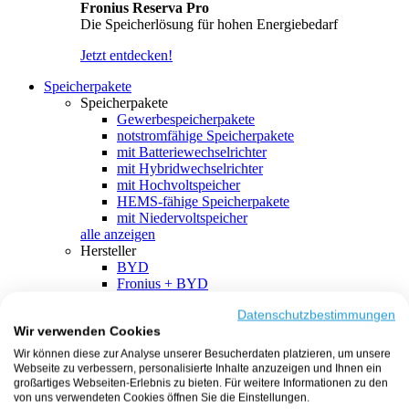
Fronius Reserva Pro
Die Speicherlösung für hohen Energiebedarf
Jetzt entdecken!
Speicherpakete
Speicherpakete
Gewerbespeicherpakete
notstromfähige Speicherpakete
mit Batteriewechselrichter
mit Hybridwechselrichter
mit Hochvoltspeicher
HEMS-fähige Speicherpakete
mit Niedervoltspeicher
alle anzeigen
Hersteller
BYD
Fronius + BYD
GoodWe + BYD
Kostal + BYD
Datenschutzbestimmungen
Wir verwenden Cookies
SMA + BYD
EcoFlow
Wir können diese zur Analyse unserer Besucherdaten platzieren, um unsere
EcoFlow + EcoFlow
Webseite zu verbessern, personalisierte Inhalte anzuzeigen und Ihnen ein
FENECON
großartiges Webseiten-Erlebnis zu bieten. Für weitere Informationen zu den
FENECON + FENECON
von uns verwendeten Cookies öffnen Sie die Einstellungen.