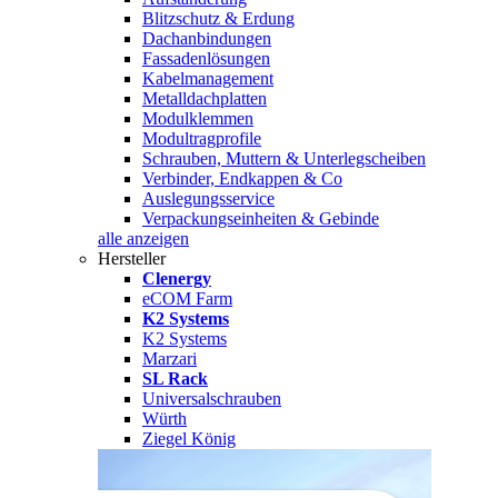
Blitzschutz & Erdung
Dachanbindungen
Fassadenlösungen
Kabelmanagement
Metalldachplatten
Modulklemmen
Modultragprofile
Schrauben, Muttern & Unterlegscheiben
Verbinder, Endkappen & Co
Auslegungsservice
Verpackungseinheiten & Gebinde
alle anzeigen
Hersteller
Clenergy
eCOM Farm
K2 Systems
K2 Systems
Marzari
SL Rack
Universalschrauben
Würth
Ziegel König