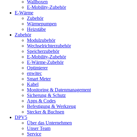
Wallboxen
E-Mobility-Zubehör
E-Wärme
Zubehör
Wärmepumpen
Heizstäbe
Zubehör
Modulzubehör
Wechselrichterzubehör
Speicherzubehör
E-Mobility-Zubehör
E-Wärme-Zubehör
Optimierer
enwitec
Smart Meter
Kabel
Monitoring & Datenmanagement
Sicherung & Schutz
Apps & Codes
Befestigung & Werkzeug
Stecker & Buchsen
DPV5
Über das Unternehmen
Unser Team
Service