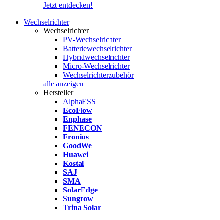
Jetzt entdecken!
Wechselrichter
Wechselrichter
PV-Wechselrichter
Batteriewechselrichter
Hybridwechselrichter
Micro-Wechselrichter
Wechselrichterzubehör
alle anzeigen
Hersteller
AlphaESS
EcoFlow
Enphase
FENECON
Fronius
GoodWe
Huawei
Kostal
SAJ
SMA
SolarEdge
Sungrow
Trina Solar