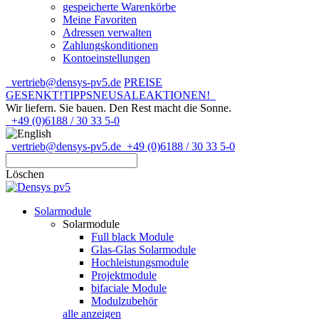
gespeicherte Warenkörbe
Meine Favoriten
Adressen verwalten
Zahlungskonditionen
Kontoeinstellungen
vertrieb@densys-pv5.de
PREISE
GESENKT!
TIPPS
NEU
SALE
AKTIONEN!
Wir liefern. Sie bauen.
Den Rest macht die Sonne.
+49 (0)6188 / 30 33 5-0
vertrieb@densys-pv5.de
+49 (0)6188 / 30 33 5-0
Löschen
Solarmodule
Solarmodule
Full black Module
Glas-Glas Solarmodule
Hochleistungsmodule
Projektmodule
bifaciale Module
Modulzubehör
alle anzeigen