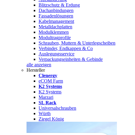
Blitzschutz & Erdung
Dachanbindungen
Fassadenlösungen
Kabelmanagement
Metalldachplatten
Modulklemmen
Modultragprofile
Schrauben, Muttern & Unterlegscheiben
Verbinder, Endkappen & Co
Auslegungsservice
Verpackungseinheiten & Gebinde
alle anzeigen
Hersteller
Clenergy
eCOM Farm
K2 Systems
K2 Systems
Marzari
SL Rack
Universalschrauben
Würth
Ziegel König