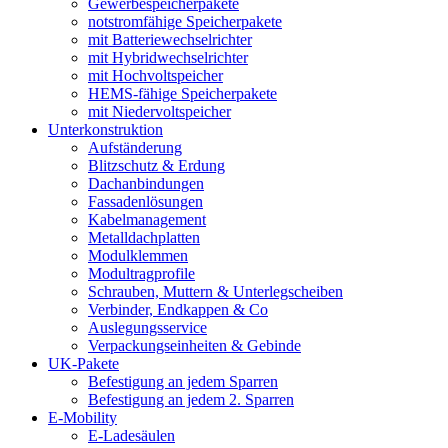
Gewerbespeicherpakete
notstromfähige Speicherpakete
mit Batteriewechselrichter
mit Hybridwechselrichter
mit Hochvoltspeicher
HEMS-fähige Speicherpakete
mit Niedervoltspeicher
Unterkonstruktion
Aufständerung
Blitzschutz & Erdung
Dachanbindungen
Fassadenlösungen
Kabelmanagement
Metalldachplatten
Modulklemmen
Modultragprofile
Schrauben, Muttern & Unterlegscheiben
Verbinder, Endkappen & Co
Auslegungsservice
Verpackungseinheiten & Gebinde
UK-Pakete
Befestigung an jedem Sparren
Befestigung an jedem 2. Sparren
E-Mobility
E-Ladesäulen