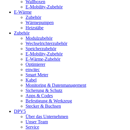
Wallboxen
E-Mobility-Zubehör
E-Wärme
Zubehör
Wärmepumpen
Heizstäbe
Zubehör
Modulzubehör
Wechselrichterzubehör
Speicherzubehör
E-Mobility-Zubehör
E-Wärme-Zubehör
Optimierer
enwitec
Smart Meter
Kabel
Monitoring & Datenmanagement
Sicherung & Schutz
Apps & Codes
Befestigung & Werkzeug
Stecker & Buchsen
DPV5
Über das Unternehmen
Unser Team
Service