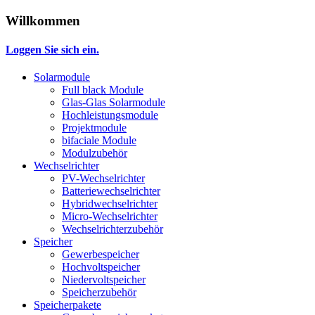
Willkommen
Loggen Sie sich ein.
Solarmodule
Full black Module
Glas-Glas Solarmodule
Hochleistungsmodule
Projektmodule
bifaciale Module
Modulzubehör
Wechselrichter
PV-Wechselrichter
Batteriewechselrichter
Hybridwechselrichter
Micro-Wechselrichter
Wechselrichterzubehör
Speicher
Gewerbespeicher
Hochvoltspeicher
Niedervoltspeicher
Speicherzubehör
Speicherpakete