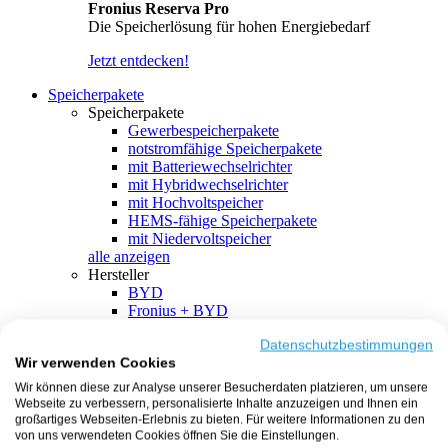
Fronius Reserva Pro
Die Speicherlösung für hohen Energiebedarf
Jetzt entdecken!
Speicherpakete
Speicherpakete
Gewerbespeicherpakete
notstromfähige Speicherpakete
mit Batteriewechselrichter
mit Hybridwechselrichter
mit Hochvoltspeicher
HEMS-fähige Speicherpakete
mit Niedervoltspeicher
alle anzeigen
Hersteller
BYD
Fronius + BYD
GoodWe + BYD
Kostal + BYD
Datenschutzbestimmungen
Wir verwenden Cookies
SMA + BYD
EcoFlow
Wir können diese zur Analyse unserer Besucherdaten platzieren, um unsere
EcoFlow + EcoFlow
Webseite zu verbessern, personalisierte Inhalte anzuzeigen und Ihnen ein
FENECON
großartiges Webseiten-Erlebnis zu bieten. Für weitere Informationen zu den
FENECON + FENECON
von uns verwendeten Cookies öffnen Sie die Einstellungen.