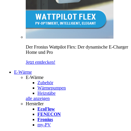
Der Fronius Wattpilot Flex: Der dynamische E-Charger
Home und Pro
Jetzt entdecken!
E-Wärme
E-Wärme
Zubehör
Wärmepumpen
Heizstäbe
alle anzeigen
Hersteller
EcoFlow
FENECON
Fronius
my-PV