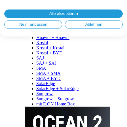
Fronius
Fronius + Fronius
Fronius + BYD
Alle akzeptieren
GoodWe
GoodWe + GoodWe
Nein, anpassen
Ablehnen
GoodWe + BYD
Huawei
Huawei + Huawei
Kostal
Kostal + Kostal
Kostal + BYD
SAJ
SAJ + SAJ
SMA
SMA + SMA
SMA + BYD
SolarEdge
SolarEdge + SolarEdge
Sungrow
Sungrow + Sungrow
mit E.ON Home Box