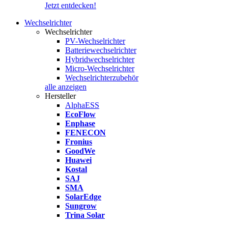
Jetzt entdecken!
Wechselrichter
Wechselrichter
PV-Wechselrichter
Batteriewechselrichter
Hybridwechselrichter
Micro-Wechselrichter
Wechselrichterzubehör
alle anzeigen
Hersteller
AlphaESS
EcoFlow
Enphase
FENECON
Fronius
GoodWe
Huawei
Kostal
SAJ
SMA
SolarEdge
Sungrow
Trina Solar