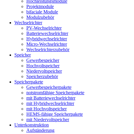
Hochleistungsmodule
Projektmodule
bifaciale Module
Modulzubehör
Wechselrichter
PV-Wechselrichter
Batteriewechselrichter
Hybridwechselrichter
Micro-Wechselrichter
Wechselrichterzubehör
Speicher
Gewerbespeicher
Hochvoltspeicher
Niedervoltspeicher
Speicherzubehör
Speicherpakete
Gewerbespeicherpakete
notstromfähige Speicherpakete
mit Batteriewechselrichter
mit Hybridwechselrichter
mit Hochvoltspeicher
HEMS-fähige Speicherpakete
mit Niedervoltspeicher
Unterkonstruktion
Aufständerung