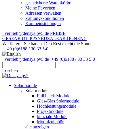
gespeicherte Warenkörbe
Meine Favoriten
Adressen verwalten
Zahlungskonditionen
Kontoeinstellungen
vertrieb@densys-pv5.de
PREISE
GESENKT!
TIPPS
NEU
SALE
AKTIONEN!
Wir liefern. Sie bauen.
Den Rest macht die Sonne.
+49 (0)6188 / 30 33 5-0
vertrieb@densys-pv5.de
+49 (0)6188 / 30 33 5-0
Löschen
Solarmodule
Solarmodule
Full black Module
Glas-Glas Solarmodule
Hochleistungsmodule
Projektmodule
bifaciale Module
Modulzubehör
alle anzeigen