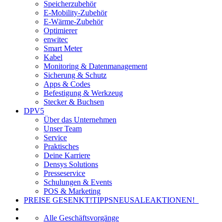
Speicherzubehör
E-Mobility-Zubehör
E-Wärme-Zubehör
Optimierer
enwitec
Smart Meter
Kabel
Monitoring & Datenmanagement
Sicherung & Schutz
Apps & Codes
Befestigung & Werkzeug
Stecker & Buchsen
DPV5
Über das Unternehmen
Unser Team
Service
Praktisches
Deine Karriere
Densys Solutions
Presseservice
Schulungen & Events
POS & Marketing
PREISE GESENKT!
TIPPS
NEU
SALE
AKTIONEN!
Alle Geschäftsvorgänge