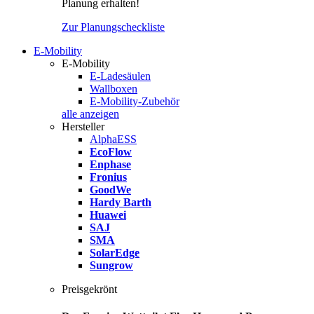
Planung erhalten!
Zur Planungscheckliste
E-Mobility
E-Mobility
E-Ladesäulen
Wallboxen
E-Mobility-Zubehör
alle anzeigen
Hersteller
AlphaESS
EcoFlow
Enphase
Fronius
GoodWe
Hardy Barth
Huawei
SAJ
SMA
SolarEdge
Sungrow
Preisgekrönt