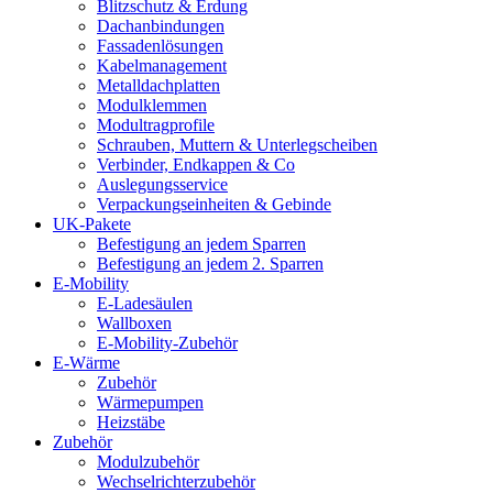
Blitzschutz & Erdung
Dachanbindungen
Fassadenlösungen
Kabelmanagement
Metalldachplatten
Modulklemmen
Modultragprofile
Schrauben, Muttern & Unterlegscheiben
Verbinder, Endkappen & Co
Auslegungsservice
Verpackungseinheiten & Gebinde
UK-Pakete
Befestigung an jedem Sparren
Befestigung an jedem 2. Sparren
E-Mobility
E-Ladesäulen
Wallboxen
E-Mobility-Zubehör
E-Wärme
Zubehör
Wärmepumpen
Heizstäbe
Zubehör
Modulzubehör
Wechselrichterzubehör