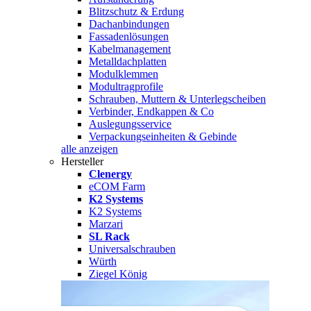
Blitzschutz & Erdung
Dachanbindungen
Fassadenlösungen
Kabelmanagement
Metalldachplatten
Modulklemmen
Modultragprofile
Schrauben, Muttern & Unterlegscheiben
Verbinder, Endkappen & Co
Auslegungsservice
Verpackungseinheiten & Gebinde
alle anzeigen
Hersteller
Clenergy
eCOM Farm
K2 Systems
K2 Systems
Marzari
SL Rack
Universalschrauben
Würth
Ziegel König