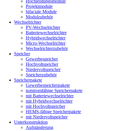
Hochleistungsmodule
Projektmodule
bifaciale Module
Modulzubehör
Wechselrichter
PV-Wechselrichter
Batteriewechselrichter
Hybridwechselrichter
Micro-Wechselrichter
Wechselrichterzubehör
Speicher
Gewerbespeicher
Hochvoltspeicher
Niedervoltspeicher
Speicherzubehör
Speicherpakete
Gewerbespeicherpakete
notstromfähige Speicherpakete
mit Batteriewechselrichter
mit Hybridwechselrichter
mit Hochvoltspeicher
HEMS-fähige Speicherpakete
mit Niedervoltspeicher
Unterkonstruktion
Aufständerung