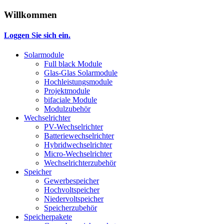
Willkommen
Loggen Sie sich ein.
Solarmodule
Full black Module
Glas-Glas Solarmodule
Hochleistungsmodule
Projektmodule
bifaciale Module
Modulzubehör
Wechselrichter
PV-Wechselrichter
Batteriewechselrichter
Hybridwechselrichter
Micro-Wechselrichter
Wechselrichterzubehör
Speicher
Gewerbespeicher
Hochvoltspeicher
Niedervoltspeicher
Speicherzubehör
Speicherpakete