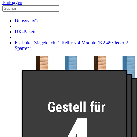
Einloggen
Densys pv5
UK-Pakete
K2 Paket Ziegeldach: 1 Reihe x 4 Module (K2 4S: Jeder 2.
Sparren)