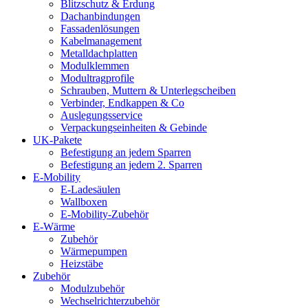
Blitzschutz & Erdung
Dachanbindungen
Fassadenlösungen
Kabelmanagement
Metalldachplatten
Modulklemmen
Modultragprofile
Schrauben, Muttern & Unterlegscheiben
Verbinder, Endkappen & Co
Auslegungsservice
Verpackungseinheiten & Gebinde
UK-Pakete
Befestigung an jedem Sparren
Befestigung an jedem 2. Sparren
E-Mobility
E-Ladesäulen
Wallboxen
E-Mobility-Zubehör
E-Wärme
Zubehör
Wärmepumpen
Heizstäbe
Zubehör
Modulzubehör
Wechselrichterzubehör