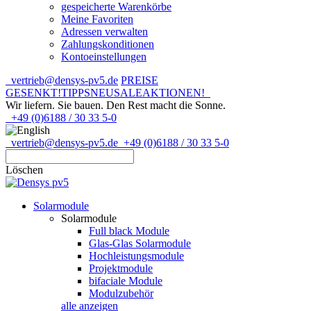
gespeicherte Warenkörbe
Meine Favoriten
Adressen verwalten
Zahlungskonditionen
Kontoeinstellungen
vertrieb@densys-pv5.de
PREISE
GESENKT!
TIPPS
NEU
SALE
AKTIONEN!
Wir liefern. Sie bauen.
Den Rest macht die Sonne.
+49 (0)6188 / 30 33 5-0
vertrieb@densys-pv5.de
+49 (0)6188 / 30 33 5-0
Löschen
Solarmodule
Solarmodule
Full black Module
Glas-Glas Solarmodule
Hochleistungsmodule
Projektmodule
bifaciale Module
Modulzubehör
alle anzeigen