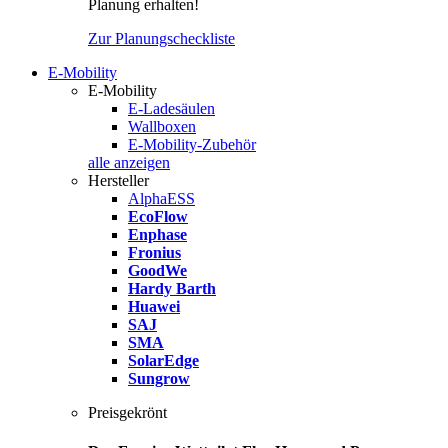
Planung erhalten!
Zur Planungscheckliste
E-Mobility
E-Mobility
E-Ladesäulen
Wallboxen
E-Mobility-Zubehör
alle anzeigen
Hersteller
AlphaESS
EcoFlow
Enphase
Fronius
GoodWe
Hardy Barth
Huawei
SAJ
SMA
SolarEdge
Sungrow
Preisgekrönt