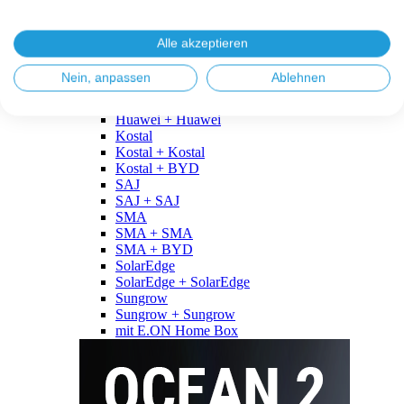
Fronius
Fronius + Fronius
Fronius + BYD
Alle akzeptieren
GoodWe
GoodWe + GoodWe
Nein, anpassen
Ablehnen
GoodWe + BYD
Huawei
Huawei + Huawei
Kostal
Kostal + Kostal
Kostal + BYD
SAJ
SAJ + SAJ
SMA
SMA + SMA
SMA + BYD
SolarEdge
SolarEdge + SolarEdge
Sungrow
Sungrow + Sungrow
mit E.ON Home Box