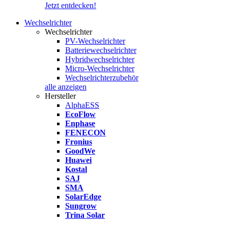
Jetzt entdecken!
Wechselrichter
Wechselrichter
PV-Wechselrichter
Batteriewechselrichter
Hybridwechselrichter
Micro-Wechselrichter
Wechselrichterzubehör
alle anzeigen
Hersteller
AlphaESS
EcoFlow
Enphase
FENECON
Fronius
GoodWe
Huawei
Kostal
SAJ
SMA
SolarEdge
Sungrow
Trina Solar