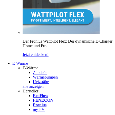
Der Fronius Wattpilot Flex: Der dynamische E-Charger
Home und Pro
Jetzt entdecken!
E-Wärme
E-Wärme
Zubehör
Wärmepumpen
Heizstäbe
alle anzeigen
Hersteller
EcoFlow
FENECON
Fronius
my-PV