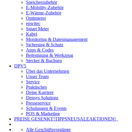
Speicherzubehör
E-Mobility-Zubehör
E-Wärme-Zubehör
Optimierer
enwitec
Smart Meter
Kabel
Monitoring & Datenmanagement
Sicherung & Schutz
Apps & Codes
Befestigung & Werkzeug
Stecker & Buchsen
DPV5
Über das Unternehmen
Unser Team
Service
Praktisches
Deine Karriere
Densys Solutions
Presseservice
Schulungen & Events
POS & Marketing
PREISE GESENKT!
TIPPS
NEU
SALE
AKTIONEN!
Alle Geschäftsvorgänge