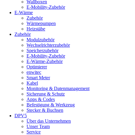
Wallboxen
E-Mobility-Zubehör
E-Wärme
Zubehör
Wärmepumpen
Heizstäbe
Zubehör
Modulzubehör
Wechselrichterzubehör
Speicherzubehör
E-Mobility-Zubehör
E-Wärme-Zubehör
Optimierer
enwitec
Smart Meter
Kabel
Monitoring & Datenmanagement
Sicherung & Schutz
Apps & Codes
Befestigung & Werkzeug
Stecker & Buchsen
DPV5
Über das Unternehmen
Unser Team
Service