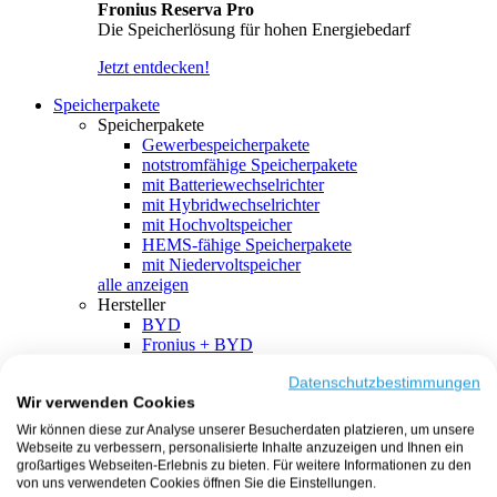
Fronius Reserva Pro
Die Speicherlösung für hohen Energiebedarf
Jetzt entdecken!
Speicherpakete
Speicherpakete
Gewerbespeicherpakete
notstromfähige Speicherpakete
mit Batteriewechselrichter
mit Hybridwechselrichter
mit Hochvoltspeicher
HEMS-fähige Speicherpakete
mit Niedervoltspeicher
alle anzeigen
Hersteller
BYD
Fronius + BYD
GoodWe + BYD
Kostal + BYD
Datenschutzbestimmungen
Wir verwenden Cookies
SMA + BYD
EcoFlow
Wir können diese zur Analyse unserer Besucherdaten platzieren, um unsere
EcoFlow + EcoFlow
Webseite zu verbessern, personalisierte Inhalte anzuzeigen und Ihnen ein
FENECON
großartiges Webseiten-Erlebnis zu bieten. Für weitere Informationen zu den
FENECON + FENECON
von uns verwendeten Cookies öffnen Sie die Einstellungen.