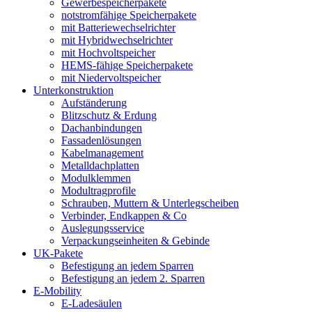
Gewerbespeicherpakete
notstromfähige Speicherpakete
mit Batteriewechselrichter
mit Hybridwechselrichter
mit Hochvoltspeicher
HEMS-fähige Speicherpakete
mit Niedervoltspeicher
Unterkonstruktion
Aufständerung
Blitzschutz & Erdung
Dachanbindungen
Fassadenlösungen
Kabelmanagement
Metalldachplatten
Modulklemmen
Modultragprofile
Schrauben, Muttern & Unterlegscheiben
Verbinder, Endkappen & Co
Auslegungsservice
Verpackungseinheiten & Gebinde
UK-Pakete
Befestigung an jedem Sparren
Befestigung an jedem 2. Sparren
E-Mobility
E-Ladesäulen