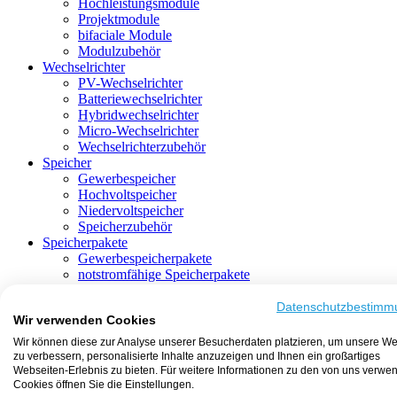
Hochleistungsmodule
Projektmodule
bifaciale Module
Modulzubehör
Wechselrichter
PV-Wechselrichter
Batteriewechselrichter
Hybridwechselrichter
Micro-Wechselrichter
Wechselrichterzubehör
Speicher
Gewerbespeicher
Hochvoltspeicher
Niedervoltspeicher
Speicherzubehör
Speicherpakete
Gewerbespeicherpakete
notstromfähige Speicherpakete
mit Batteriewechselrichter
mit Hybridwechselrichter
Datenschutzbestimm
Wir verwenden Cookies
mit Hochvoltspeicher
HEMS-fähige Speicherpakete
Wir können diese zur Analyse unserer Besucherdaten platzieren, um unsere We
mit Niedervoltspeicher
zu verbessern, personalisierte Inhalte anzuzeigen und Ihnen ein großartiges
Unterkonstruktion
Webseiten-Erlebnis zu bieten. Für weitere Informationen zu den von uns verwe
Aufständerung
Cookies öffnen Sie die Einstellungen.