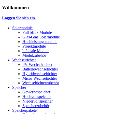
Willkommen
Loggen Sie sich ein.
Solarmodule
Full black Module
Glas-Glas Solarmodule
Hochleistungsmodule
Projektmodule
bifaciale Module
Modulzubehör
Wechselrichter
PV-Wechselrichter
Batteriewechselrichter
Hybridwechselrichter
Micro-Wechselrichter
Wechselrichterzubehör
Speicher
Gewerbespeicher
Hochvoltspeicher
Niedervoltspeicher
Speicherzubehör
Speicherpakete