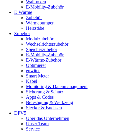
Wallboxen
E-Mobility-Zubehör
E-Wärme
Zubehör
Wärmepumpen
Heizstäbe
Zubehör
Modulzubehör
Wechselrichterzubehör
Speicherzubehör
E-Mobility-Zubehör
E-Wärme-Zubehör
Optimierer
enwitec
Smart Meter
Kabel
Monitoring & Datenmanagement
Sicherung & Schutz
Apps & Codes
Befestigung & Werkzeug
Stecker & Buchsen
DPV5
Über das Unternehmen
Unser Team
Service