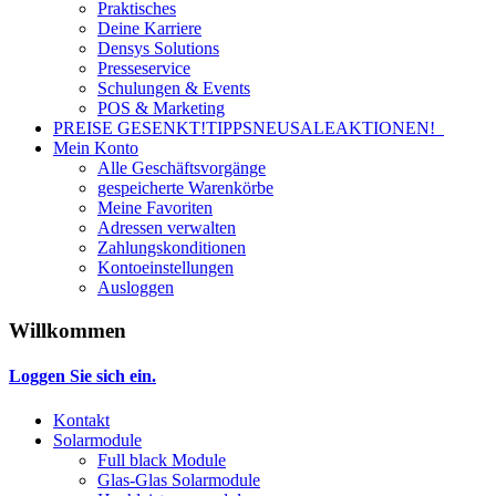
Praktisches
Deine Karriere
Densys Solutions
Presseservice
Schulungen & Events
POS & Marketing
PREISE GESENKT!
TIPPS
NEU
SALE
AKTIONEN!
Mein Konto
Alle Geschäftsvorgänge
gespeicherte Warenkörbe
Meine Favoriten
Adressen verwalten
Zahlungskonditionen
Kontoeinstellungen
Ausloggen
Willkommen
Loggen Sie sich ein.
Kontakt
Solarmodule
Full black Module
Glas-Glas Solarmodule