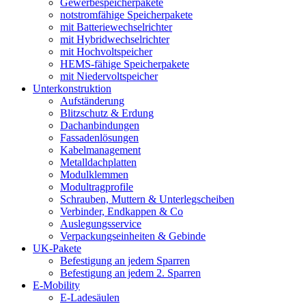
Gewerbespeicherpakete
notstromfähige Speicherpakete
mit Batteriewechselrichter
mit Hybridwechselrichter
mit Hochvoltspeicher
HEMS-fähige Speicherpakete
mit Niedervoltspeicher
Unterkonstruktion
Aufständerung
Blitzschutz & Erdung
Dachanbindungen
Fassadenlösungen
Kabelmanagement
Metalldachplatten
Modulklemmen
Modultragprofile
Schrauben, Muttern & Unterlegscheiben
Verbinder, Endkappen & Co
Auslegungsservice
Verpackungseinheiten & Gebinde
UK-Pakete
Befestigung an jedem Sparren
Befestigung an jedem 2. Sparren
E-Mobility
E-Ladesäulen