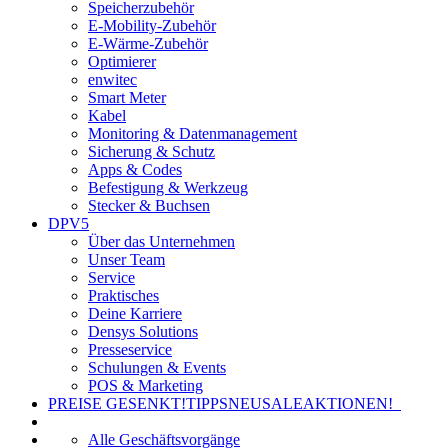
Speicherzubehör
E-Mobility-Zubehör
E-Wärme-Zubehör
Optimierer
enwitec
Smart Meter
Kabel
Monitoring & Datenmanagement
Sicherung & Schutz
Apps & Codes
Befestigung & Werkzeug
Stecker & Buchsen
DPV5
Über das Unternehmen
Unser Team
Service
Praktisches
Deine Karriere
Densys Solutions
Presseservice
Schulungen & Events
POS & Marketing
PREISE GESENKT!
TIPPS
NEU
SALE
AKTIONEN!
Alle Geschäftsvorgänge