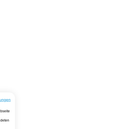
ungen
bseite
ndeten