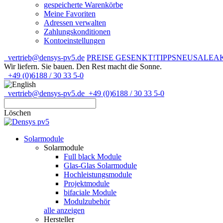
gespeicherte Warenkörbe
Meine Favoriten
Adressen verwalten
Zahlungskonditionen
Kontoeinstellungen
vertrieb@densys-pv5.de
PREISE GESENKT!
TIPPS
NEU
SALE
A
Wir liefern. Sie bauen.
Den Rest macht die Sonne.
+49 (0)6188 / 30 33 5-0
vertrieb@densys-pv5.de
+49 (0)6188 / 30 33 5-0
Löschen
Solarmodule
Solarmodule
Full black Module
Glas-Glas Solarmodule
Hochleistungsmodule
Projektmodule
bifaciale Module
Modulzubehör
alle anzeigen
Hersteller