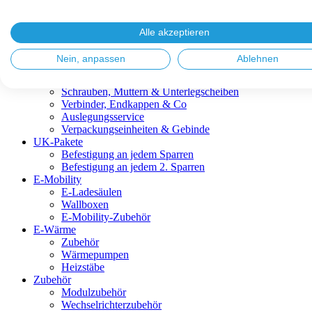
Blitzschutz & Erdung
Dachanbindungen
Fassadenlösungen
Alle akzeptieren
Kabelmanagement
Metalldachplatten
Nein, anpassen
Ablehnen
Modulklemmen
Modultragprofile
Schrauben, Muttern & Unterlegscheiben
Verbinder, Endkappen & Co
Auslegungsservice
Verpackungseinheiten & Gebinde
UK-Pakete
Befestigung an jedem Sparren
Befestigung an jedem 2. Sparren
E-Mobility
E-Ladesäulen
Wallboxen
E-Mobility-Zubehör
E-Wärme
Zubehör
Wärmepumpen
Heizstäbe
Zubehör
Modulzubehör
Wechselrichterzubehör