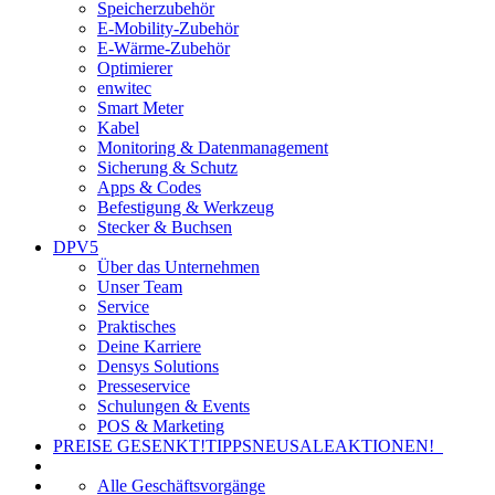
Speicherzubehör
E-Mobility-Zubehör
E-Wärme-Zubehör
Optimierer
enwitec
Smart Meter
Kabel
Monitoring & Datenmanagement
Sicherung & Schutz
Apps & Codes
Befestigung & Werkzeug
Stecker & Buchsen
DPV5
Über das Unternehmen
Unser Team
Service
Praktisches
Deine Karriere
Densys Solutions
Presseservice
Schulungen & Events
POS & Marketing
PREISE GESENKT!
TIPPS
NEU
SALE
AKTIONEN!
Alle Geschäftsvorgänge