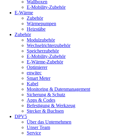
Wallboxen
E-Mobility-Zubehör
E-Wärme
Zubehör
Wärmepumpen
Heizstäbe
Zubehör
Modulzubehör
Wechselrichterzubehör
Speicherzubehör
E-Mobility-Zubehör
E-Wärme-Zubehör
Optimierer
enwitec
Smart Meter
Kabel
Monitoring & Datenmanagement
Sicherung & Schutz
Apps & Codes
Befestigung & Werkzeug
Stecker & Buchsen
DPV5
Über das Unternehmen
Unser Team
Service