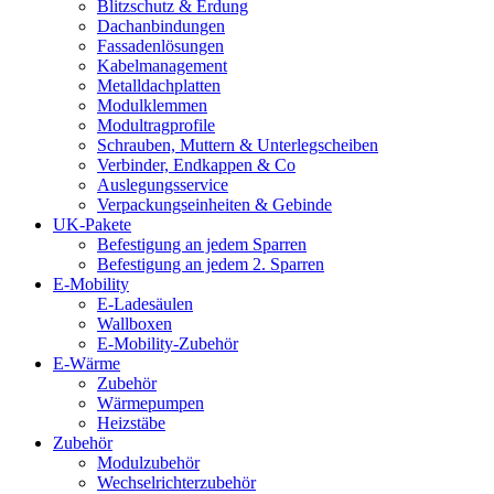
Blitzschutz & Erdung
Dachanbindungen
Fassadenlösungen
Kabelmanagement
Metalldachplatten
Modulklemmen
Modultragprofile
Schrauben, Muttern & Unterlegscheiben
Verbinder, Endkappen & Co
Auslegungsservice
Verpackungseinheiten & Gebinde
UK-Pakete
Befestigung an jedem Sparren
Befestigung an jedem 2. Sparren
E-Mobility
E-Ladesäulen
Wallboxen
E-Mobility-Zubehör
E-Wärme
Zubehör
Wärmepumpen
Heizstäbe
Zubehör
Modulzubehör
Wechselrichterzubehör