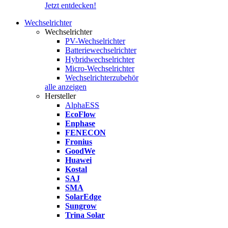
Jetzt entdecken!
Wechselrichter
Wechselrichter
PV-Wechselrichter
Batteriewechselrichter
Hybridwechselrichter
Micro-Wechselrichter
Wechselrichterzubehör
alle anzeigen
Hersteller
AlphaESS
EcoFlow
Enphase
FENECON
Fronius
GoodWe
Huawei
Kostal
SAJ
SMA
SolarEdge
Sungrow
Trina Solar