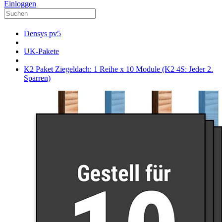
Einloggen
Densys pv5
UK-Pakete
K2 Paket Ziegeldach: 1 Reihe x 10 Module (K2 4S: Jeder 2.
Sparren)