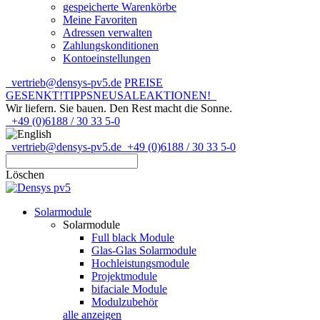
gespeicherte Warenkörbe
Meine Favoriten
Adressen verwalten
Zahlungskonditionen
Kontoeinstellungen
vertrieb@densys-pv5.de
PREISE
GESENKT!
TIPPS
NEU
SALE
AKTIONEN!
Wir liefern. Sie bauen.
Den Rest macht die Sonne.
+49 (0)6188 / 30 33 5-0
vertrieb@densys-pv5.de
+49 (0)6188 / 30 33 5-0
Löschen
Solarmodule
Solarmodule
Full black Module
Glas-Glas Solarmodule
Hochleistungsmodule
Projektmodule
bifaciale Module
Modulzubehör
alle anzeigen