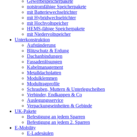
Gewerbespeicherpakete
notstromfähige Speicherpakete
mit Batteriewechselrichter
mit Hybridwechselrichter
mit Hochvoltspeicher
HEMS-fähige Speicherpakete
mit Niedervoltspeicher
Unterkonstruktion
Aufständerung
Blitzschutz & Erdung
Dachanbindungen
Fassadenlösungen
Kabelmanagement
Metalldachplatten
Modulklemmen
Modultragprofile
Schrauben, Muttern & Unterlegscheiben
Verbinder, Endkappen & Co
Auslegungsservice
Verpackungseinheiten & Gebinde
UK-Pakete
Befestigung an jedem Sparren
Befestigung an jedem 2. Sparren
E-Mobility
E-Ladesäulen