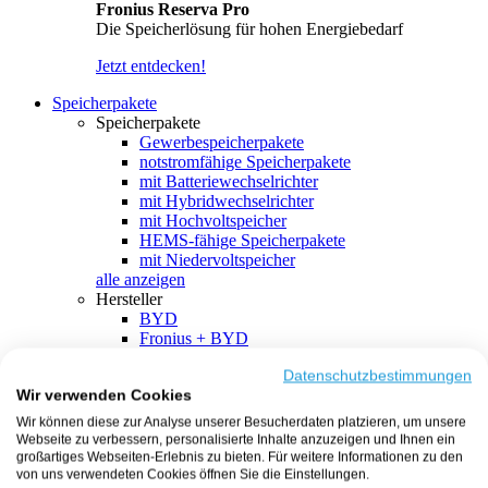
Fronius Reserva Pro
Die Speicherlösung für hohen Energiebedarf
Jetzt entdecken!
Speicherpakete
Speicherpakete
Gewerbespeicherpakete
notstromfähige Speicherpakete
mit Batteriewechselrichter
mit Hybridwechselrichter
mit Hochvoltspeicher
HEMS-fähige Speicherpakete
mit Niedervoltspeicher
alle anzeigen
Hersteller
BYD
Fronius + BYD
GoodWe + BYD
Kostal + BYD
Datenschutzbestimmungen
Wir verwenden Cookies
SMA + BYD
EcoFlow
Wir können diese zur Analyse unserer Besucherdaten platzieren, um unsere
EcoFlow + EcoFlow
Webseite zu verbessern, personalisierte Inhalte anzuzeigen und Ihnen ein
FENECON
großartiges Webseiten-Erlebnis zu bieten. Für weitere Informationen zu den
FENECON + FENECON
von uns verwendeten Cookies öffnen Sie die Einstellungen.