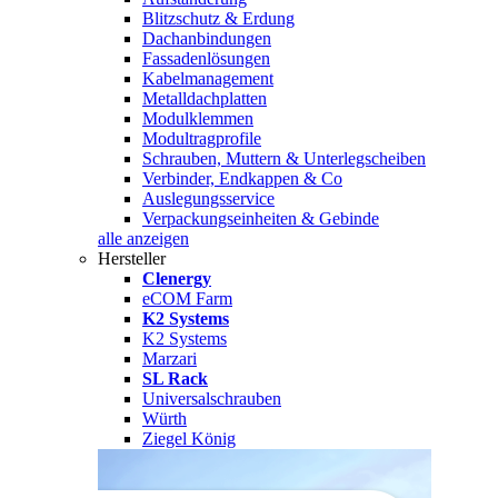
Blitzschutz & Erdung
Dachanbindungen
Fassadenlösungen
Kabelmanagement
Metalldachplatten
Modulklemmen
Modultragprofile
Schrauben, Muttern & Unterlegscheiben
Verbinder, Endkappen & Co
Auslegungsservice
Verpackungseinheiten & Gebinde
alle anzeigen
Hersteller
Clenergy
eCOM Farm
K2 Systems
K2 Systems
Marzari
SL Rack
Universalschrauben
Würth
Ziegel König