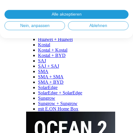
Fronius
Fronius + Fronius
Fronius + BYD
Alle akzeptieren
GoodWe
GoodWe + GoodWe
Nein, anpassen
Ablehnen
GoodWe + BYD
Huawei
Huawei + Huawei
Kostal
Kostal + Kostal
Kostal + BYD
SAJ
SAJ + SAJ
SMA
SMA + SMA
SMA + BYD
SolarEdge
SolarEdge + SolarEdge
Sungrow
Sungrow + Sungrow
mit E.ON Home Box