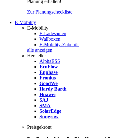
Planung erhalten!
Zur Planungscheckliste
E-Mobility
E-Mobility
E-Ladesäulen
Wallboxen
E-Mobility-Zubehör
alle anzeigen
Hersteller
AlphaESS
EcoFlow
Enphase
Fronius
GoodWe
Hardy Barth
Huawei
SAJ
SMA
SolarEdge
Sungrow
Preisgekrönt