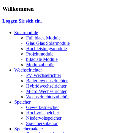
Willkommen
Loggen Sie sich ein.
Solarmodule
Full black Module
Glas-Glas Solarmodule
Hochleistungsmodule
Projektmodule
bifaciale Module
Modulzubehör
Wechselrichter
PV-Wechselrichter
Batteriewechselrichter
Hybridwechselrichter
Micro-Wechselrichter
Wechselrichterzubehör
Speicher
Gewerbespeicher
Hochvoltspeicher
Niedervoltspeicher
Speicherzubehör
Speicherpakete