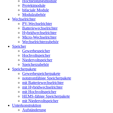
Hochleistungsmodule
Projektmodule
bifaciale Module
Modulzubehör
Wechselrichter
PV-Wechselrichter
Batteriewechselrichter
Hybridwechselrichter
Micro-Wechselrichter
Wechselrichterzubehör
Speicher
Gewerbespeicher
Hochvoltspeicher
Niedervoltspeicher
Speicherzubehör
Speicherpakete
Gewerbespeicherpakete
notstromfähige Speicherpakete
mit Batteriewechselrichter
mit Hybridwechselrichter
mit Hochvoltspeicher
HEMS-fähige Speicherpakete
mit Niedervoltspeicher
Unterkonstruktion
Aufständerung