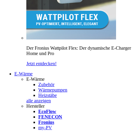
Der Fronius Wattpilot Flex: Der dynamische E-Charger
Home und Pro
Jetzt entdecken!
E-Wärme
E-Wärme
Zubehör
Wärmepumpen
Heizstäbe
alle anzeigen
Hersteller
EcoFlow
FENECON
Fronius
my-PV