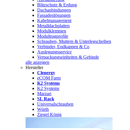
Blitzschutz & Erdung
Dachanbindungen
Fassadenlösungen
Kabelmanagement
Metalldachplatten
Modulklemmen
Modultragprofile
Schrauben, Muttern & Unterlegscheiben
Verbinder, Endkappen & Co
Auslegungsservice
Verpackungseinheiten & Gebinde
alle anzeigen
Hersteller
Clenergy
eCOM Farm
K2 Systems
K2 Systems
Marzari
SL Rack
Universalschrauben
Würth
Ziegel König