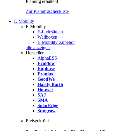
Planung erhalten!
Zur Planungscheckliste
E-Mobility
E-Mobility
E-Ladesäulen
Wallboxen
E-Mobility-Zubehör
alle anzeigen
Hersteller
AlphaESS
EcoFlow
Enphase
Fronius
GoodWe
Hardy Barth
Huawei
SAJ
SMA
SolarEdge
Sungrow
Preisgekrönt