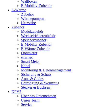
Wallboxen
E-Mobility-Zubehör
E-Wärme
Zubehör
Wärmepumpen
Heizstäbe
Zubehör
Modulzubehör
Wechselrichterzubehör
Speicherzubehör
E-Mobility-Zubehör
E-Wärme-Zubehör
Optimierer
enwitec
Smart Meter
Kabel
Monitoring & Datenmanagement
Sicherung & Schutz
Apps & Codes
Befestigung & Werkzeug
Stecker & Buchsen
DPV5
Über das Unternehmen
Unser Team
Service