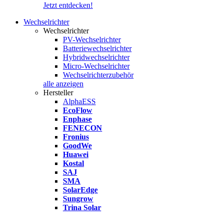
Jetzt entdecken!
Wechselrichter
Wechselrichter
PV-Wechselrichter
Batteriewechselrichter
Hybridwechselrichter
Micro-Wechselrichter
Wechselrichterzubehör
alle anzeigen
Hersteller
AlphaESS
EcoFlow
Enphase
FENECON
Fronius
GoodWe
Huawei
Kostal
SAJ
SMA
SolarEdge
Sungrow
Trina Solar