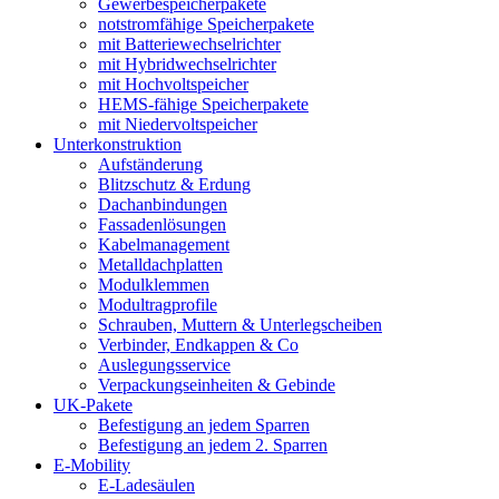
Gewerbespeicherpakete
notstromfähige Speicherpakete
mit Batteriewechselrichter
mit Hybridwechselrichter
mit Hochvoltspeicher
HEMS-fähige Speicherpakete
mit Niedervoltspeicher
Unterkonstruktion
Aufständerung
Blitzschutz & Erdung
Dachanbindungen
Fassadenlösungen
Kabelmanagement
Metalldachplatten
Modulklemmen
Modultragprofile
Schrauben, Muttern & Unterlegscheiben
Verbinder, Endkappen & Co
Auslegungsservice
Verpackungseinheiten & Gebinde
UK-Pakete
Befestigung an jedem Sparren
Befestigung an jedem 2. Sparren
E-Mobility
E-Ladesäulen