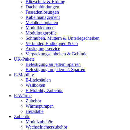
Blitzschutz & Erdung
Dachanbindungen
Fassadenlösungen
Kabelmanagement
Metalldachplatten
Modulklemmen
Modultragprofile
Schrauben, Muttern & Unterlegscheiben
Verbinder, Endkappen & Co
Auslegungsservice
Verpackungseinheiten & Gebinde
UK-Pakete
Befestigung an jedem Sparren
Befestigung an jedem 2. Sparren
E-Mobility
E-Ladesäulen
Wallboxen
E-Mobility-Zubehör
E-Wärme
Zubehör
Wärmepumpen
Heizstäbe
Zubehör
Modulzubehör
Wechselrichterzubehör