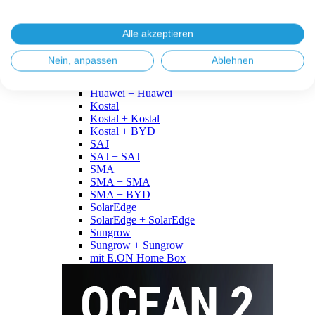
Fronius
Fronius + Fronius
Fronius + BYD
Alle akzeptieren
GoodWe
GoodWe + GoodWe
Nein, anpassen
Ablehnen
GoodWe + BYD
Huawei
Huawei + Huawei
Kostal
Kostal + Kostal
Kostal + BYD
SAJ
SAJ + SAJ
SMA
SMA + SMA
SMA + BYD
SolarEdge
SolarEdge + SolarEdge
Sungrow
Sungrow + Sungrow
mit E.ON Home Box