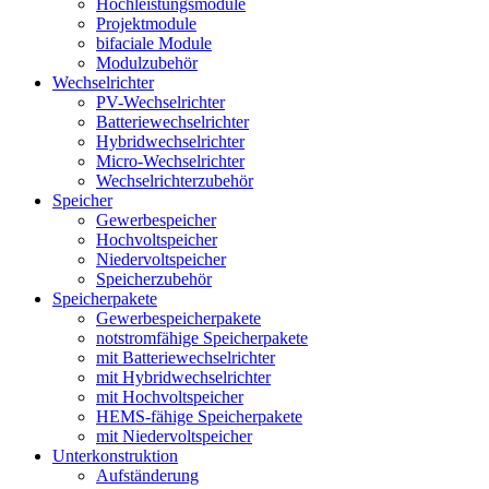
Hochleistungsmodule
Projektmodule
bifaciale Module
Modulzubehör
Wechselrichter
PV-Wechselrichter
Batteriewechselrichter
Hybridwechselrichter
Micro-Wechselrichter
Wechselrichterzubehör
Speicher
Gewerbespeicher
Hochvoltspeicher
Niedervoltspeicher
Speicherzubehör
Speicherpakete
Gewerbespeicherpakete
notstromfähige Speicherpakete
mit Batteriewechselrichter
mit Hybridwechselrichter
mit Hochvoltspeicher
HEMS-fähige Speicherpakete
mit Niedervoltspeicher
Unterkonstruktion
Aufständerung