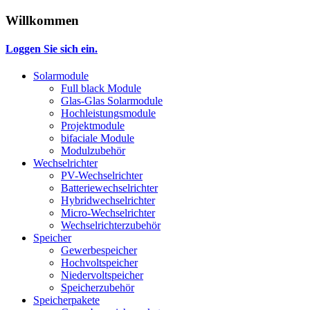
Willkommen
Loggen Sie sich ein.
Solarmodule
Full black Module
Glas-Glas Solarmodule
Hochleistungsmodule
Projektmodule
bifaciale Module
Modulzubehör
Wechselrichter
PV-Wechselrichter
Batteriewechselrichter
Hybridwechselrichter
Micro-Wechselrichter
Wechselrichterzubehör
Speicher
Gewerbespeicher
Hochvoltspeicher
Niedervoltspeicher
Speicherzubehör
Speicherpakete