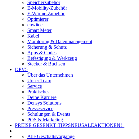
Speicherzubehör
E-Mobility-Zubehör
E-Wärme-Zubehör
Optimierer
enwitec
Smart Meter
Kabel
Monitoring & Datenmanagement
Sicherung & Schutz
Apps & Codes
Befestigung & Werkzeug
Stecker & Buchsen
DPV5
Über das Unternehmen
Unser Team
Service
Praktisches
Deine Karriere
Densys Solutions
Presseservice
Schulungen & Events
POS & Marketing
PREISE GESENKT!
TIPPS
NEU
SALE
AKTIONEN!
Alle Geschäftsvorgänge