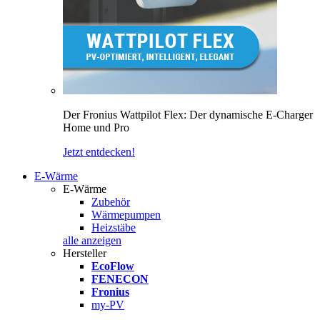
Der Fronius Wattpilot Flex: Der dynamische E-Charger
Home und Pro
Jetzt entdecken!
E-Wärme
E-Wärme
Zubehör
Wärmepumpen
Heizstäbe
alle anzeigen
Hersteller
EcoFlow
FENECON
Fronius
my-PV