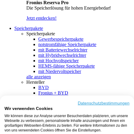
Fronius Reserva Pro
Die Speicherlösung für hohen Energiebedarf
Jetzt entdecken!
Speicherpakete
Speicherpakete
Gewerbespeicherpakete
notstromfähige Speicherpakete
mit Batteriewechselrichter
mit Hybridwechselrichter
mit Hochvoltspeicher
HEMS-fähige Speicherpakete
mit Niedervoltspeicher
alle anzeigen
Hersteller
BYD
Fronius + BYD
GoodWe + BYD
Kostal + BYD
Datenschutzbestimmungen
Wir verwenden Cookies
SMA + BYD
EcoFlow
Wir können diese zur Analyse unserer Besucherdaten platzieren, um unsere
EcoFlow + EcoFlow
Webseite zu verbessern, personalisierte Inhalte anzuzeigen und Ihnen ein
FENECON
großartiges Webseiten-Erlebnis zu bieten. Für weitere Informationen zu den
FENECON + FENECON
von uns verwendeten Cookies öffnen Sie die Einstellungen.