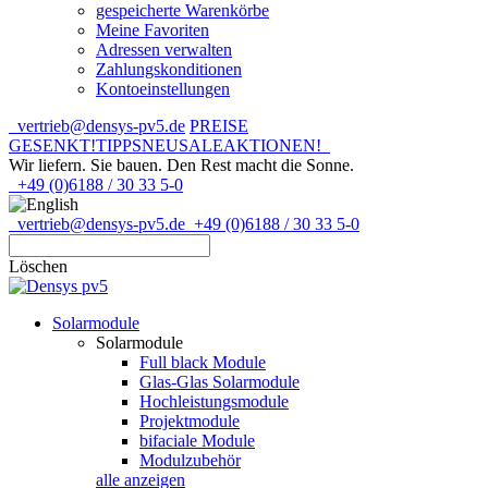
gespeicherte Warenkörbe
Meine Favoriten
Adressen verwalten
Zahlungskonditionen
Kontoeinstellungen
vertrieb@densys-pv5.de
PREISE
GESENKT!
TIPPS
NEU
SALE
AKTIONEN!
Wir liefern. Sie bauen.
Den Rest macht die Sonne.
+49 (0)6188 / 30 33 5-0
vertrieb@densys-pv5.de
+49 (0)6188 / 30 33 5-0
Löschen
Solarmodule
Solarmodule
Full black Module
Glas-Glas Solarmodule
Hochleistungsmodule
Projektmodule
bifaciale Module
Modulzubehör
alle anzeigen