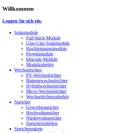
Willkommen
Loggen Sie sich ein.
Solarmodule
Full black Module
Glas-Glas Solarmodule
Hochleistungsmodule
Projektmodule
bifaciale Module
Modulzubehör
Wechselrichter
PV-Wechselrichter
Batteriewechselrichter
Hybridwechselrichter
Micro-Wechselrichter
Wechselrichterzubehör
Speicher
Gewerbespeicher
Hochvoltspeicher
Niedervoltspeicher
Speicherzubehör
Speicherpakete