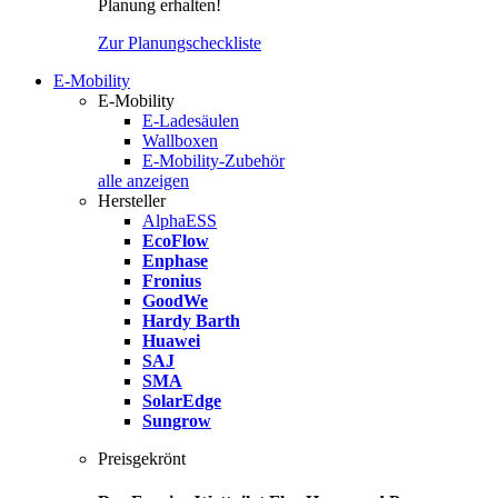
Planung erhalten!
Zur Planungscheckliste
E-Mobility
E-Mobility
E-Ladesäulen
Wallboxen
E-Mobility-Zubehör
alle anzeigen
Hersteller
AlphaESS
EcoFlow
Enphase
Fronius
GoodWe
Hardy Barth
Huawei
SAJ
SMA
SolarEdge
Sungrow
Preisgekrönt