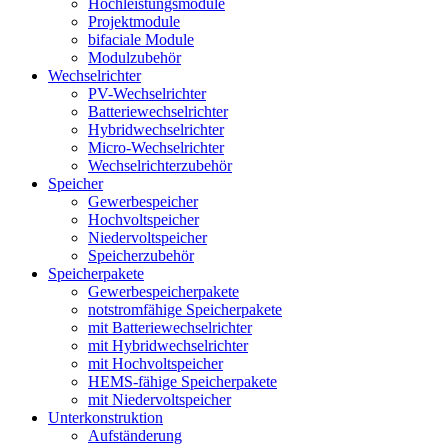
Hochleistungsmodule
Projektmodule
bifaciale Module
Modulzubehör
Wechselrichter
PV-Wechselrichter
Batteriewechselrichter
Hybridwechselrichter
Micro-Wechselrichter
Wechselrichterzubehör
Speicher
Gewerbespeicher
Hochvoltspeicher
Niedervoltspeicher
Speicherzubehör
Speicherpakete
Gewerbespeicherpakete
notstromfähige Speicherpakete
mit Batteriewechselrichter
mit Hybridwechselrichter
mit Hochvoltspeicher
HEMS-fähige Speicherpakete
mit Niedervoltspeicher
Unterkonstruktion
Aufständerung