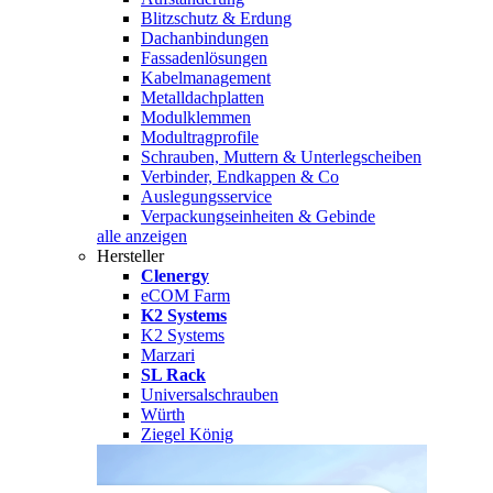
Blitzschutz & Erdung
Dachanbindungen
Fassadenlösungen
Kabelmanagement
Metalldachplatten
Modulklemmen
Modultragprofile
Schrauben, Muttern & Unterlegscheiben
Verbinder, Endkappen & Co
Auslegungsservice
Verpackungseinheiten & Gebinde
alle anzeigen
Hersteller
Clenergy
eCOM Farm
K2 Systems
K2 Systems
Marzari
SL Rack
Universalschrauben
Würth
Ziegel König