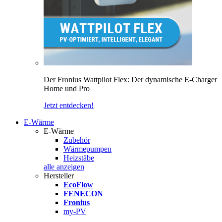
Der Fronius Wattpilot Flex: Der dynamische E-Charger
Home und Pro
Jetzt entdecken!
E-Wärme
E-Wärme
Zubehör
Wärmepumpen
Heizstäbe
alle anzeigen
Hersteller
EcoFlow
FENECON
Fronius
my-PV