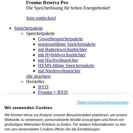
Fronius Reserva Pro
Die Speicherlösung für hohen Energiebedarf
Jetzt entdecken!
Speicherpakete
Speicherpakete
Gewerbespeicherpakete
notstromfähige Speicherpakete
mit Batteriewechselrichter
mit Hybridwechselrichter
mit Hochvoltspeicher
HEMS-fähige Speicherpakete
mit Niedervoltspeicher
alle anzeigen
Hersteller
BYD
Fronius + BYD
GoodWe + BYD
Kostal + BYD
Datenschutzbestimmungen
Wir verwenden Cookies
SMA + BYD
EcoFlow
Wir können diese zur Analyse unserer Besucherdaten platzieren, um unsere
EcoFlow + EcoFlow
Webseite zu verbessern, personalisierte Inhalte anzuzeigen und Ihnen ein
FENECON
großartiges Webseiten-Erlebnis zu bieten. Für weitere Informationen zu den
FENECON + FENECON
von uns verwendeten Cookies öffnen Sie die Einstellungen.