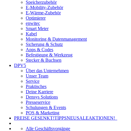
Speicherzubehör
E-Mobility-Zubehör
E-Wärme-Zubehör
Optimierer
enwitec
Smart Meter
Kabel
Monitoring & Datenmanagement
Sicherung & Schutz
Apps & Codes
Befestigung & Werkzeug
Stecker & Buchsen
DPV5
Über das Unternehmen
Unser Team
Service
Praktisches
Deine Karriere
Densys Solutions
Presseservice
Schulungen & Events
POS & Marketing
PREISE GESENKT!
TIPPS
NEU
SALE
AKTIONEN!
Alle Geschäftsvorgänge