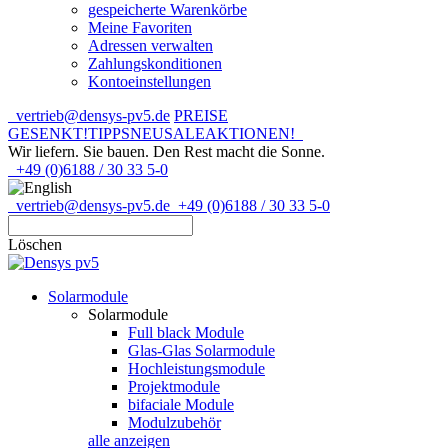
gespeicherte Warenkörbe
Meine Favoriten
Adressen verwalten
Zahlungskonditionen
Kontoeinstellungen
vertrieb@densys-pv5.de
PREISE
GESENKT!
TIPPS
NEU
SALE
AKTIONEN!
Wir liefern. Sie bauen.
Den Rest macht die Sonne.
+49 (0)6188 / 30 33 5-0
vertrieb@densys-pv5.de
+49 (0)6188 / 30 33 5-0
Löschen
Solarmodule
Solarmodule
Full black Module
Glas-Glas Solarmodule
Hochleistungsmodule
Projektmodule
bifaciale Module
Modulzubehör
alle anzeigen