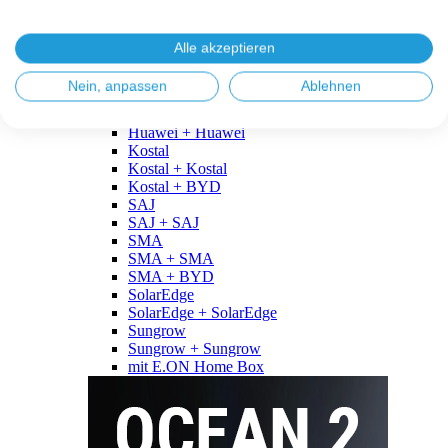
Fronius
Fronius + Fronius
Fronius + BYD
Alle akzeptieren
GoodWe
GoodWe + GoodWe
Nein, anpassen
Ablehnen
GoodWe + BYD
Huawei
Huawei + Huawei
Kostal
Kostal + Kostal
Kostal + BYD
SAJ
SAJ + SAJ
SMA
SMA + SMA
SMA + BYD
SolarEdge
SolarEdge + SolarEdge
Sungrow
Sungrow + Sungrow
mit E.ON Home Box