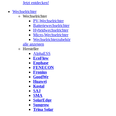
Jetzt entdecken!
Wechselrichter
Wechselrichter
PV-Wechselrichter
Batteriewechselrichter
Hybridwechselrichter
Micro-Wechselrichter
Wechselrichterzubehör
alle anzeigen
Hersteller
AlphaESS
EcoFlow
Enphase
FENECON
Fronius
GoodWe
Huawei
Kostal
SAJ
SMA
SolarEdge
Sungrow
Trina Solar