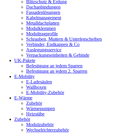
Blitzschutz & Erdung
Dachanbindungen
Fassadenlösungen
Kabelmanagement
Metalldachplatten
Modulklemmen
Modultragprofile
Schrauben, Muttern & Unterlegscheiben
Verbinder, Endkappen & Co
Auslegungsservice
Verpackungseinheiten & Gebinde
UK-Pakete
Befestigung an jedem Sparren
Befestigung an jedem 2. Sparren
E-Mobility
E-Ladesäulen
Wallboxen
E-Mobility-Zubehör
E-Wärme
Zubehör
Wärmepumpen
Heizstäbe
Zubehör
Modulzubehör
Wechselrichterzubehör