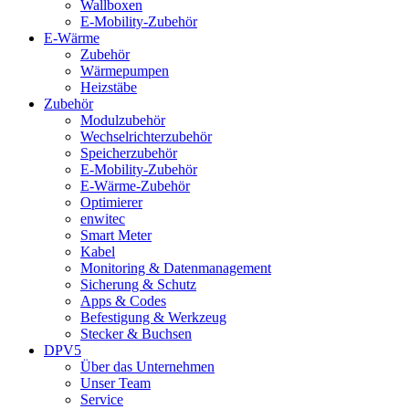
Wallboxen
E-Mobility-Zubehör
E-Wärme
Zubehör
Wärmepumpen
Heizstäbe
Zubehör
Modulzubehör
Wechselrichterzubehör
Speicherzubehör
E-Mobility-Zubehör
E-Wärme-Zubehör
Optimierer
enwitec
Smart Meter
Kabel
Monitoring & Datenmanagement
Sicherung & Schutz
Apps & Codes
Befestigung & Werkzeug
Stecker & Buchsen
DPV5
Über das Unternehmen
Unser Team
Service