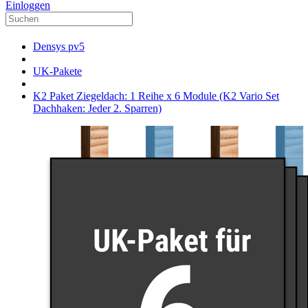
Einloggen
Densys pv5
UK-Pakete
K2 Paket Ziegeldach: 1 Reihe x 6 Module (K2 Vario Set
Dachhaken: Jeder 2. Sparren)