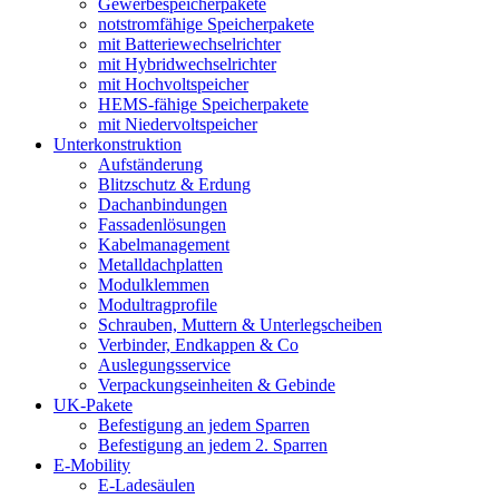
Gewerbespeicherpakete
notstromfähige Speicherpakete
mit Batteriewechselrichter
mit Hybridwechselrichter
mit Hochvoltspeicher
HEMS-fähige Speicherpakete
mit Niedervoltspeicher
Unterkonstruktion
Aufständerung
Blitzschutz & Erdung
Dachanbindungen
Fassadenlösungen
Kabelmanagement
Metalldachplatten
Modulklemmen
Modultragprofile
Schrauben, Muttern & Unterlegscheiben
Verbinder, Endkappen & Co
Auslegungsservice
Verpackungseinheiten & Gebinde
UK-Pakete
Befestigung an jedem Sparren
Befestigung an jedem 2. Sparren
E-Mobility
E-Ladesäulen