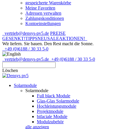
gespeicherte Warenkörbe
Meine Favoriten
Adressen verwalten
Zahlungskonditionen
Kontoeinstellungen
vertrieb@densys-pv5.de
PREISE
GESENKT!
TIPPS
NEU
SALE
AKTIONEN!
Wir liefern. Sie bauen.
Den Rest macht die Sonne.
+49 (0)6188 / 30 33 5-0
vertrieb@densys-pv5.de
+49 (0)6188 / 30 33 5-0
Löschen
Solarmodule
Solarmodule
Full black Module
Glas-Glas Solarmodule
Hochleistungsmodule
Projektmodule
bifaciale Module
Modulzubehör
alle anzeigen