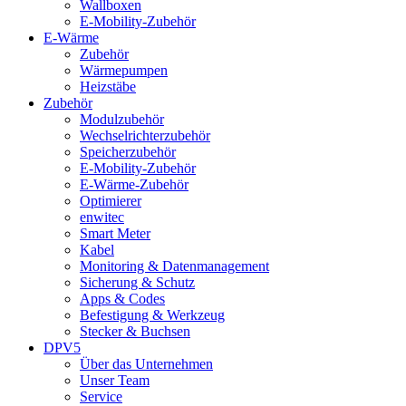
Wallboxen
E-Mobility-Zubehör
E-Wärme
Zubehör
Wärmepumpen
Heizstäbe
Zubehör
Modulzubehör
Wechselrichterzubehör
Speicherzubehör
E-Mobility-Zubehör
E-Wärme-Zubehör
Optimierer
enwitec
Smart Meter
Kabel
Monitoring & Datenmanagement
Sicherung & Schutz
Apps & Codes
Befestigung & Werkzeug
Stecker & Buchsen
DPV5
Über das Unternehmen
Unser Team
Service