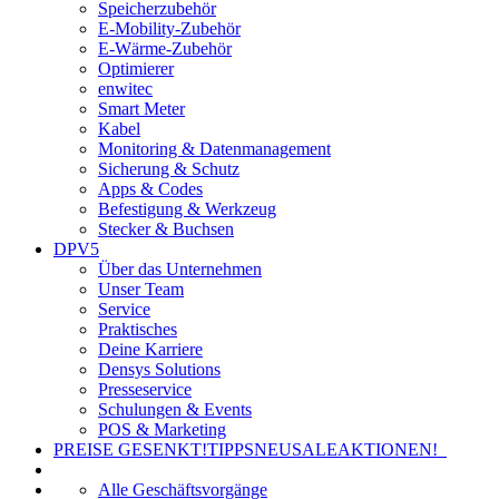
Speicherzubehör
E-Mobility-Zubehör
E-Wärme-Zubehör
Optimierer
enwitec
Smart Meter
Kabel
Monitoring & Datenmanagement
Sicherung & Schutz
Apps & Codes
Befestigung & Werkzeug
Stecker & Buchsen
DPV5
Über das Unternehmen
Unser Team
Service
Praktisches
Deine Karriere
Densys Solutions
Presseservice
Schulungen & Events
POS & Marketing
PREISE GESENKT!
TIPPS
NEU
SALE
AKTIONEN!
Alle Geschäftsvorgänge