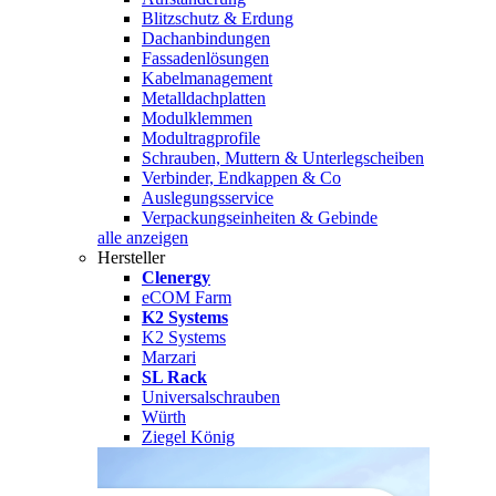
Blitzschutz & Erdung
Dachanbindungen
Fassadenlösungen
Kabelmanagement
Metalldachplatten
Modulklemmen
Modultragprofile
Schrauben, Muttern & Unterlegscheiben
Verbinder, Endkappen & Co
Auslegungsservice
Verpackungseinheiten & Gebinde
alle anzeigen
Hersteller
Clenergy
eCOM Farm
K2 Systems
K2 Systems
Marzari
SL Rack
Universalschrauben
Würth
Ziegel König