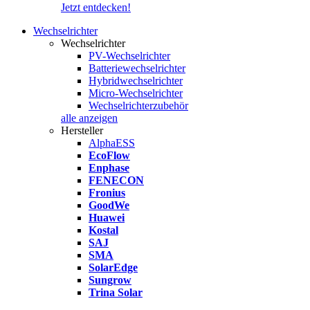
Jetzt entdecken!
Wechselrichter
Wechselrichter
PV-Wechselrichter
Batteriewechselrichter
Hybridwechselrichter
Micro-Wechselrichter
Wechselrichterzubehör
alle anzeigen
Hersteller
AlphaESS
EcoFlow
Enphase
FENECON
Fronius
GoodWe
Huawei
Kostal
SAJ
SMA
SolarEdge
Sungrow
Trina Solar