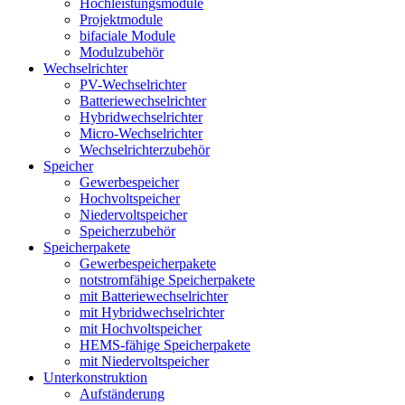
Hochleistungsmodule
Projektmodule
bifaciale Module
Modulzubehör
Wechselrichter
PV-Wechselrichter
Batteriewechselrichter
Hybridwechselrichter
Micro-Wechselrichter
Wechselrichterzubehör
Speicher
Gewerbespeicher
Hochvoltspeicher
Niedervoltspeicher
Speicherzubehör
Speicherpakete
Gewerbespeicherpakete
notstromfähige Speicherpakete
mit Batteriewechselrichter
mit Hybridwechselrichter
mit Hochvoltspeicher
HEMS-fähige Speicherpakete
mit Niedervoltspeicher
Unterkonstruktion
Aufständerung