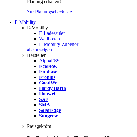
Planung erhalten!
Zur Planungscheckliste
E-Mobility
E-Mobility
E-Ladesäulen
Wallboxen
E-Mobility-Zubehör
alle anzeigen
Hersteller
AlphaESS
EcoFlow
Enphase
Fronius
GoodWe
Hardy Barth
Huawei
SAJ
SMA
SolarEdge
Sungrow
Preisgekrönt