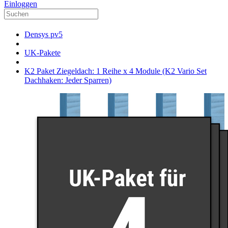
Einloggen
Densys pv5
UK-Pakete
K2 Paket Ziegeldach: 1 Reihe x 4 Module (K2 Vario Set
Dachhaken: Jeder Sparren)