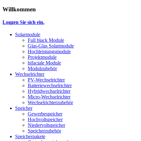
Willkommen
Loggen Sie sich ein.
Solarmodule
Full black Module
Glas-Glas Solarmodule
Hochleistungsmodule
Projektmodule
bifaciale Module
Modulzubehör
Wechselrichter
PV-Wechselrichter
Batteriewechselrichter
Hybridwechselrichter
Micro-Wechselrichter
Wechselrichterzubehör
Speicher
Gewerbespeicher
Hochvoltspeicher
Niedervoltspeicher
Speicherzubehör
Speicherpakete