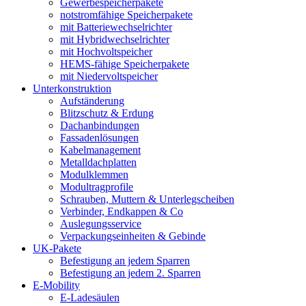
Gewerbespeicherpakete
notstromfähige Speicherpakete
mit Batteriewechselrichter
mit Hybridwechselrichter
mit Hochvoltspeicher
HEMS-fähige Speicherpakete
mit Niedervoltspeicher
Unterkonstruktion
Aufständerung
Blitzschutz & Erdung
Dachanbindungen
Fassadenlösungen
Kabelmanagement
Metalldachplatten
Modulklemmen
Modultragprofile
Schrauben, Muttern & Unterlegscheiben
Verbinder, Endkappen & Co
Auslegungsservice
Verpackungseinheiten & Gebinde
UK-Pakete
Befestigung an jedem Sparren
Befestigung an jedem 2. Sparren
E-Mobility
E-Ladesäulen