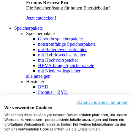
Fronius Reserva Pro
Die Speicherlösung für hohen Energiebedarf
Jetzt entdecken!
Speicherpakete
Speicherpakete
Gewerbespeicherpakete
notstromfähige Speicherpakete
mit Batteriewechselrichter
mit Hybridwechselrichter
mit Hochvoltspeicher
HEMS-fähige Speicherpakete
mit Niedervoltspeicher
alle anzeigen
Hersteller
BYD
Fronius + BYD
GoodWe + BYD
Kostal + BYD
Datenschutzbestimmungen
Wir verwenden Cookies
SMA + BYD
EcoFlow
Wir können diese zur Analyse unserer Besucherdaten platzieren, um unsere
EcoFlow + EcoFlow
Webseite zu verbessern, personalisierte Inhalte anzuzeigen und Ihnen ein
FENECON
großartiges Webseiten-Erlebnis zu bieten. Für weitere Informationen zu den
FENECON + FENECON
von uns verwendeten Cookies öffnen Sie die Einstellungen.