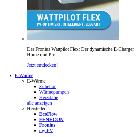
Der Fronius Wattpilot Flex: Der dynamische E-Charger
Home und Pro
Jetzt entdecken!
E-Wärme
E-Wärme
Zubehör
Wärmepumpen
Heizstäbe
alle anzeigen
Hersteller
EcoFlow
FENECON
Fronius
my-PV