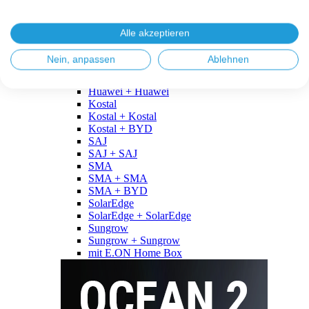
Fronius
Fronius + Fronius
Fronius + BYD
Alle akzeptieren
GoodWe
GoodWe + GoodWe
Nein, anpassen
Ablehnen
GoodWe + BYD
Huawei
Huawei + Huawei
Kostal
Kostal + Kostal
Kostal + BYD
SAJ
SAJ + SAJ
SMA
SMA + SMA
SMA + BYD
SolarEdge
SolarEdge + SolarEdge
Sungrow
Sungrow + Sungrow
mit E.ON Home Box