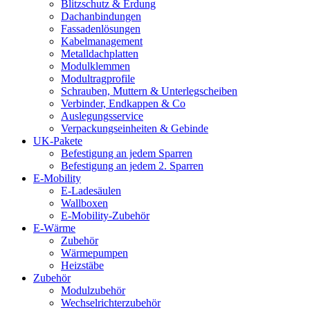
Blitzschutz & Erdung
Dachanbindungen
Fassadenlösungen
Kabelmanagement
Metalldachplatten
Modulklemmen
Modultragprofile
Schrauben, Muttern & Unterlegscheiben
Verbinder, Endkappen & Co
Auslegungsservice
Verpackungseinheiten & Gebinde
UK-Pakete
Befestigung an jedem Sparren
Befestigung an jedem 2. Sparren
E-Mobility
E-Ladesäulen
Wallboxen
E-Mobility-Zubehör
E-Wärme
Zubehör
Wärmepumpen
Heizstäbe
Zubehör
Modulzubehör
Wechselrichterzubehör