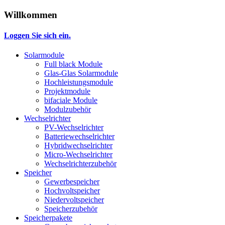
Willkommen
Loggen Sie sich ein.
Solarmodule
Full black Module
Glas-Glas Solarmodule
Hochleistungsmodule
Projektmodule
bifaciale Module
Modulzubehör
Wechselrichter
PV-Wechselrichter
Batteriewechselrichter
Hybridwechselrichter
Micro-Wechselrichter
Wechselrichterzubehör
Speicher
Gewerbespeicher
Hochvoltspeicher
Niedervoltspeicher
Speicherzubehör
Speicherpakete