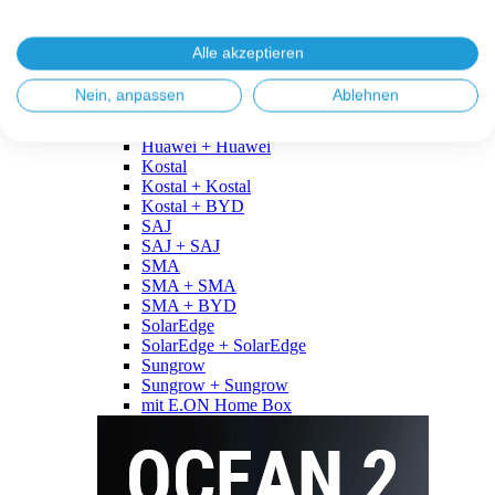
Fronius
Fronius + Fronius
Fronius + BYD
Alle akzeptieren
GoodWe
GoodWe + GoodWe
Nein, anpassen
Ablehnen
GoodWe + BYD
Huawei
Huawei + Huawei
Kostal
Kostal + Kostal
Kostal + BYD
SAJ
SAJ + SAJ
SMA
SMA + SMA
SMA + BYD
SolarEdge
SolarEdge + SolarEdge
Sungrow
Sungrow + Sungrow
mit E.ON Home Box