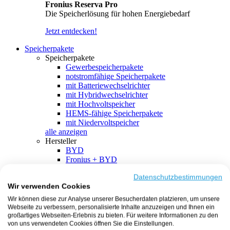
Fronius Reserva Pro
Die Speicherlösung für hohen Energiebedarf
Jetzt entdecken!
Speicherpakete
Speicherpakete
Gewerbespeicherpakete
notstromfähige Speicherpakete
mit Batteriewechselrichter
mit Hybridwechselrichter
mit Hochvoltspeicher
HEMS-fähige Speicherpakete
mit Niedervoltspeicher
alle anzeigen
Hersteller
BYD
Fronius + BYD
GoodWe + BYD
Kostal + BYD
Datenschutzbestimmungen
Wir verwenden Cookies
SMA + BYD
EcoFlow
Wir können diese zur Analyse unserer Besucherdaten platzieren, um unsere
EcoFlow + EcoFlow
Webseite zu verbessern, personalisierte Inhalte anzuzeigen und Ihnen ein
FENECON
großartiges Webseiten-Erlebnis zu bieten. Für weitere Informationen zu den
FENECON + FENECON
von uns verwendeten Cookies öffnen Sie die Einstellungen.