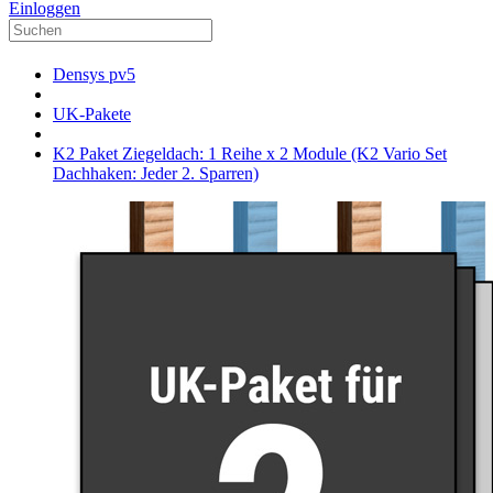
Einloggen
Densys pv5
UK-Pakete
K2 Paket Ziegeldach: 1 Reihe x 2 Module (K2 Vario Set
Dachhaken: Jeder 2. Sparren)