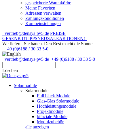
gespeicherte Warenkörbe
Meine Favoriten
Adressen verwalten
Zahlungskonditionen
Kontoeinstellungen
vertrieb@densys-pv5.de
PREISE
GESENKT!
TIPPS
NEU
SALE
AKTIONEN!
Wir liefern. Sie bauen.
Den Rest macht die Sonne.
+49 (0)6188 / 30 33 5-0
vertrieb@densys-pv5.de
+49 (0)6188 / 30 33 5-0
Löschen
Solarmodule
Solarmodule
Full black Module
Glas-Glas Solarmodule
Hochleistungsmodule
Projektmodule
bifaciale Module
Modulzubehör
alle anzeigen