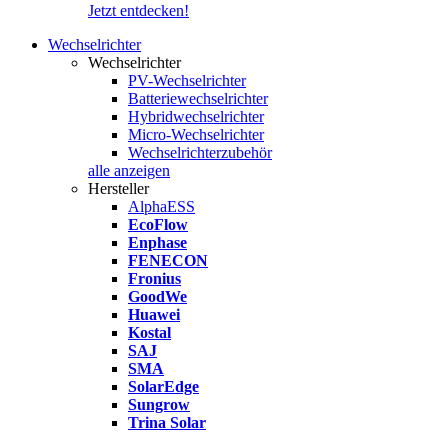
Jetzt entdecken!
Wechselrichter
Wechselrichter
PV-Wechselrichter
Batteriewechselrichter
Hybridwechselrichter
Micro-Wechselrichter
Wechselrichterzubehör
alle anzeigen
Hersteller
AlphaESS
EcoFlow
Enphase
FENECON
Fronius
GoodWe
Huawei
Kostal
SAJ
SMA
SolarEdge
Sungrow
Trina Solar