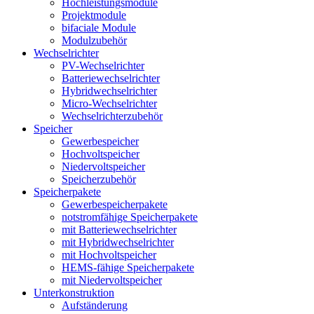
Hochleistungsmodule
Projektmodule
bifaciale Module
Modulzubehör
Wechselrichter
PV-Wechselrichter
Batteriewechselrichter
Hybridwechselrichter
Micro-Wechselrichter
Wechselrichterzubehör
Speicher
Gewerbespeicher
Hochvoltspeicher
Niedervoltspeicher
Speicherzubehör
Speicherpakete
Gewerbespeicherpakete
notstromfähige Speicherpakete
mit Batteriewechselrichter
mit Hybridwechselrichter
mit Hochvoltspeicher
HEMS-fähige Speicherpakete
mit Niedervoltspeicher
Unterkonstruktion
Aufständerung