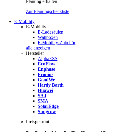
Planung erhalten!
Zur Planungscheckliste
E-Mobility
E-Mobility
E-Ladesäulen
Wallboxen
E-Mobility-Zubehör
alle anzeigen
Hersteller
AlphaESS
EcoFlow
Enphase
Fronius
GoodWe
Hardy Barth
Huawei
SAJ
SMA
SolarEdge
Sungrow
Preisgekrönt