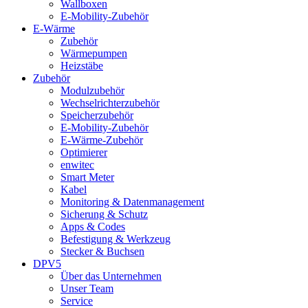
Wallboxen
E-Mobility-Zubehör
E-Wärme
Zubehör
Wärmepumpen
Heizstäbe
Zubehör
Modulzubehör
Wechselrichterzubehör
Speicherzubehör
E-Mobility-Zubehör
E-Wärme-Zubehör
Optimierer
enwitec
Smart Meter
Kabel
Monitoring & Datenmanagement
Sicherung & Schutz
Apps & Codes
Befestigung & Werkzeug
Stecker & Buchsen
DPV5
Über das Unternehmen
Unser Team
Service