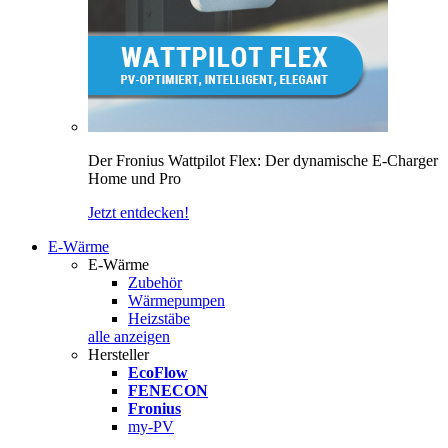
Der Fronius Wattpilot Flex: Der dynamische E-Charger
Home und Pro
Jetzt entdecken!
E-Wärme
E-Wärme
Zubehör
Wärmepumpen
Heizstäbe
alle anzeigen
Hersteller
EcoFlow
FENECON
Fronius
my-PV