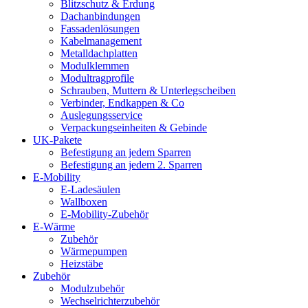
Blitzschutz & Erdung
Dachanbindungen
Fassadenlösungen
Kabelmanagement
Metalldachplatten
Modulklemmen
Modultragprofile
Schrauben, Muttern & Unterlegscheiben
Verbinder, Endkappen & Co
Auslegungsservice
Verpackungseinheiten & Gebinde
UK-Pakete
Befestigung an jedem Sparren
Befestigung an jedem 2. Sparren
E-Mobility
E-Ladesäulen
Wallboxen
E-Mobility-Zubehör
E-Wärme
Zubehör
Wärmepumpen
Heizstäbe
Zubehör
Modulzubehör
Wechselrichterzubehör