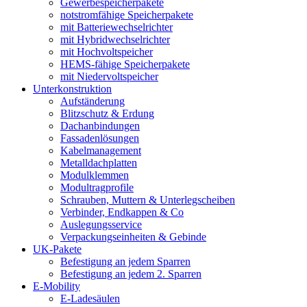
Gewerbespeicherpakete
notstromfähige Speicherpakete
mit Batteriewechselrichter
mit Hybridwechselrichter
mit Hochvoltspeicher
HEMS-fähige Speicherpakete
mit Niedervoltspeicher
Unterkonstruktion
Aufständerung
Blitzschutz & Erdung
Dachanbindungen
Fassadenlösungen
Kabelmanagement
Metalldachplatten
Modulklemmen
Modultragprofile
Schrauben, Muttern & Unterlegscheiben
Verbinder, Endkappen & Co
Auslegungsservice
Verpackungseinheiten & Gebinde
UK-Pakete
Befestigung an jedem Sparren
Befestigung an jedem 2. Sparren
E-Mobility
E-Ladesäulen