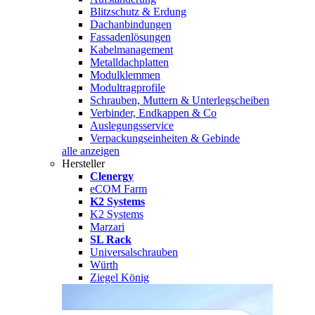
Blitzschutz & Erdung
Dachanbindungen
Fassadenlösungen
Kabelmanagement
Metalldachplatten
Modulklemmen
Modultragprofile
Schrauben, Muttern & Unterlegscheiben
Verbinder, Endkappen & Co
Auslegungsservice
Verpackungseinheiten & Gebinde
alle anzeigen
Hersteller
Clenergy
eCOM Farm
K2 Systems
K2 Systems
Marzari
SL Rack
Universalschrauben
Würth
Ziegel König