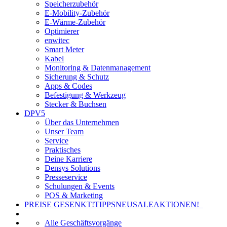
Speicherzubehör
E-Mobility-Zubehör
E-Wärme-Zubehör
Optimierer
enwitec
Smart Meter
Kabel
Monitoring & Datenmanagement
Sicherung & Schutz
Apps & Codes
Befestigung & Werkzeug
Stecker & Buchsen
DPV5
Über das Unternehmen
Unser Team
Service
Praktisches
Deine Karriere
Densys Solutions
Presseservice
Schulungen & Events
POS & Marketing
PREISE GESENKT!
TIPPS
NEU
SALE
AKTIONEN!
Alle Geschäftsvorgänge