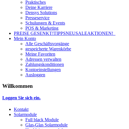
Praktisches
Deine Karriere
Densys Solutions
Presseservice
Schulungen & Events
POS & Marketing
PREISE GESENKT!
TIPPS
NEU
SALE
AKTIONEN!
Mein Konto
Alle Geschäftsvorgänge
gespeicherte Warenkörbe
Meine Favoriten
Adressen verwalten
Zahlungskonditionen
Kontoeinstellungen
Ausloggen
Willkommen
Loggen Sie sich ein.
Kontakt
Solarmodule
Full black Module
Glas-Glas Solarmodule