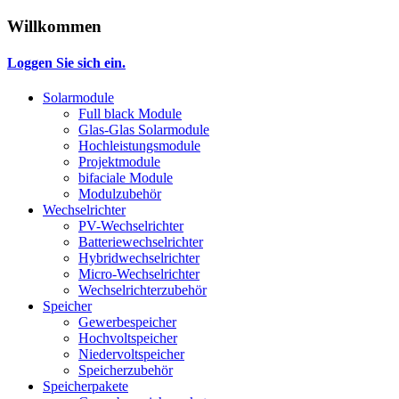
Willkommen
Loggen Sie sich ein.
Solarmodule
Full black Module
Glas-Glas Solarmodule
Hochleistungsmodule
Projektmodule
bifaciale Module
Modulzubehör
Wechselrichter
PV-Wechselrichter
Batteriewechselrichter
Hybridwechselrichter
Micro-Wechselrichter
Wechselrichterzubehör
Speicher
Gewerbespeicher
Hochvoltspeicher
Niedervoltspeicher
Speicherzubehör
Speicherpakete