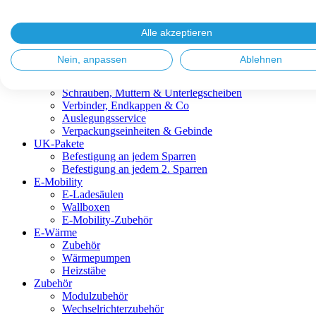
Blitzschutz & Erdung
Dachanbindungen
Fassadenlösungen
Alle akzeptieren
Kabelmanagement
Metalldachplatten
Nein, anpassen
Ablehnen
Modulklemmen
Modultragprofile
Schrauben, Muttern & Unterlegscheiben
Verbinder, Endkappen & Co
Auslegungsservice
Verpackungseinheiten & Gebinde
UK-Pakete
Befestigung an jedem Sparren
Befestigung an jedem 2. Sparren
E-Mobility
E-Ladesäulen
Wallboxen
E-Mobility-Zubehör
E-Wärme
Zubehör
Wärmepumpen
Heizstäbe
Zubehör
Modulzubehör
Wechselrichterzubehör