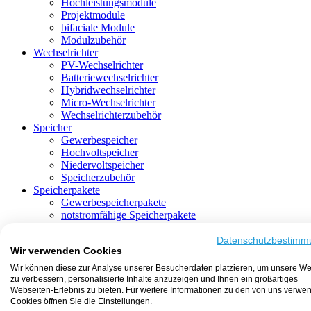
Hochleistungsmodule
Projektmodule
bifaciale Module
Modulzubehör
Wechselrichter
PV-Wechselrichter
Batteriewechselrichter
Hybridwechselrichter
Micro-Wechselrichter
Wechselrichterzubehör
Speicher
Gewerbespeicher
Hochvoltspeicher
Niedervoltspeicher
Speicherzubehör
Speicherpakete
Gewerbespeicherpakete
notstromfähige Speicherpakete
mit Batteriewechselrichter
mit Hybridwechselrichter
Datenschutzbestimm
Wir verwenden Cookies
mit Hochvoltspeicher
HEMS-fähige Speicherpakete
Wir können diese zur Analyse unserer Besucherdaten platzieren, um unsere We
mit Niedervoltspeicher
zu verbessern, personalisierte Inhalte anzuzeigen und Ihnen ein großartiges
Unterkonstruktion
Webseiten-Erlebnis zu bieten. Für weitere Informationen zu den von uns verwe
Aufständerung
Cookies öffnen Sie die Einstellungen.