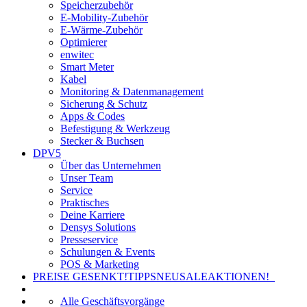
Speicherzubehör
E-Mobility-Zubehör
E-Wärme-Zubehör
Optimierer
enwitec
Smart Meter
Kabel
Monitoring & Datenmanagement
Sicherung & Schutz
Apps & Codes
Befestigung & Werkzeug
Stecker & Buchsen
DPV5
Über das Unternehmen
Unser Team
Service
Praktisches
Deine Karriere
Densys Solutions
Presseservice
Schulungen & Events
POS & Marketing
PREISE GESENKT!
TIPPS
NEU
SALE
AKTIONEN!
Alle Geschäftsvorgänge