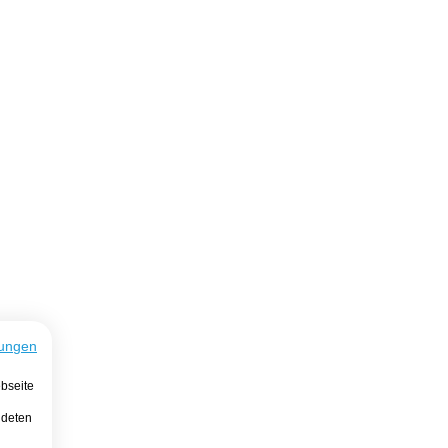
ungen
bseite
ndeten