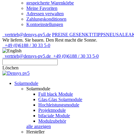
gespeicherte Warenkörbe
Meine Favoriten
Adressen verwalten
Zahlungskonditionen
Kontoeinstellungen
vertrieb@densys-pv5.de
PREISE GESENKT!
TIPPS
NEU
SALE
A
Wir liefern. Sie bauen.
Den Rest macht die Sonne.
+49 (0)6188 / 30 33 5-0
vertrieb@densys-pv5.de
+49 (0)6188 / 30 33 5-0
Löschen
Solarmodule
Solarmodule
Full black Module
Glas-Glas Solarmodule
Hochleistungsmodule
Projektmodule
bifaciale Module
Modulzubehör
alle anzeigen
Hersteller