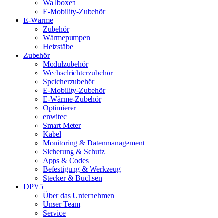
Wallboxen
E-Mobility-Zubehör
E-Wärme
Zubehör
Wärmepumpen
Heizstäbe
Zubehör
Modulzubehör
Wechselrichterzubehör
Speicherzubehör
E-Mobility-Zubehör
E-Wärme-Zubehör
Optimierer
enwitec
Smart Meter
Kabel
Monitoring & Datenmanagement
Sicherung & Schutz
Apps & Codes
Befestigung & Werkzeug
Stecker & Buchsen
DPV5
Über das Unternehmen
Unser Team
Service