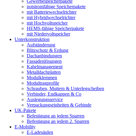
Gewerbespeicherpakete
notstromfähige Speicherpakete
mit Batteriewechselrichter
mit Hybridwechselrichter
mit Hochvoltspeicher
HEMS-fähige Speicherpakete
mit Niedervoltspeicher
Unterkonstruktion
Aufständerung
Blitzschutz & Erdung
Dachanbindungen
Fassadenlösungen
Kabelmanagement
Metalldachplatten
Modulklemmen
Modultragprofile
Schrauben, Muttern & Unterlegscheiben
Verbinder, Endkappen & Co
Auslegungsservice
Verpackungseinheiten & Gebinde
UK-Pakete
Befestigung an jedem Sparren
Befestigung an jedem 2. Sparren
E-Mobility
E-Ladesäulen