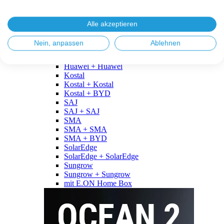
Fronius
Fronius + Fronius
Fronius + BYD
Alle akzeptieren
GoodWe
GoodWe + GoodWe
Nein, anpassen
Ablehnen
GoodWe + BYD
Huawei
Huawei + Huawei
Kostal
Kostal + Kostal
Kostal + BYD
SAJ
SAJ + SAJ
SMA
SMA + SMA
SMA + BYD
SolarEdge
SolarEdge + SolarEdge
Sungrow
Sungrow + Sungrow
mit E.ON Home Box