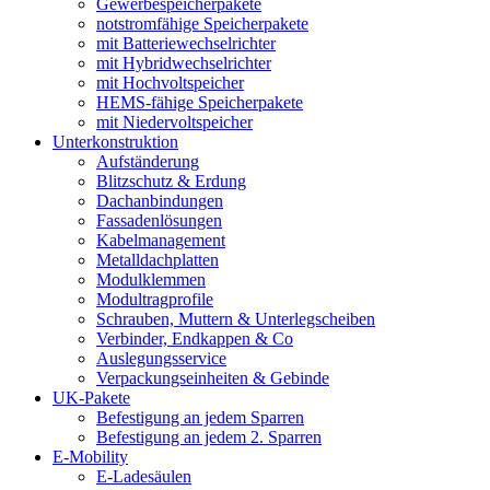
Gewerbespeicherpakete
notstromfähige Speicherpakete
mit Batteriewechselrichter
mit Hybridwechselrichter
mit Hochvoltspeicher
HEMS-fähige Speicherpakete
mit Niedervoltspeicher
Unterkonstruktion
Aufständerung
Blitzschutz & Erdung
Dachanbindungen
Fassadenlösungen
Kabelmanagement
Metalldachplatten
Modulklemmen
Modultragprofile
Schrauben, Muttern & Unterlegscheiben
Verbinder, Endkappen & Co
Auslegungsservice
Verpackungseinheiten & Gebinde
UK-Pakete
Befestigung an jedem Sparren
Befestigung an jedem 2. Sparren
E-Mobility
E-Ladesäulen