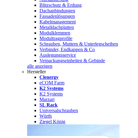
Blitzschutz & Erdung
Dachanbindungen
Fassadenlösungen
Kabelmanagement
Metalldachplatten
Modulklemmen
Modultragprofile
Schrauben, Muttern & Unterlegscheiben
Verbinder, Endkappen & Co
Auslegungsservice
Verpackungseinheiten & Gebinde
alle anzeigen
Hersteller
Clenergy
eCOM Farm
K2 Systems
K2 Systems
Marzari
SL Rack
Universalschrauben
Würth
Ziegel König