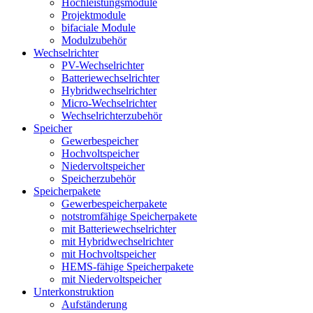
Hochleistungsmodule
Projektmodule
bifaciale Module
Modulzubehör
Wechselrichter
PV-Wechselrichter
Batteriewechselrichter
Hybridwechselrichter
Micro-Wechselrichter
Wechselrichterzubehör
Speicher
Gewerbespeicher
Hochvoltspeicher
Niedervoltspeicher
Speicherzubehör
Speicherpakete
Gewerbespeicherpakete
notstromfähige Speicherpakete
mit Batteriewechselrichter
mit Hybridwechselrichter
mit Hochvoltspeicher
HEMS-fähige Speicherpakete
mit Niedervoltspeicher
Unterkonstruktion
Aufständerung