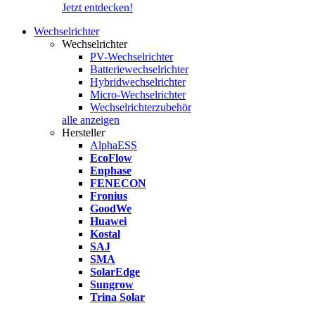
Jetzt entdecken!
Wechselrichter
Wechselrichter
PV-Wechselrichter
Batteriewechselrichter
Hybridwechselrichter
Micro-Wechselrichter
Wechselrichterzubehör
alle anzeigen
Hersteller
AlphaESS
EcoFlow
Enphase
FENECON
Fronius
GoodWe
Huawei
Kostal
SAJ
SMA
SolarEdge
Sungrow
Trina Solar