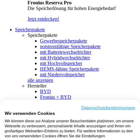
Fronius Reserva Pro
Die Speicherlösung für hohen Energiebedarf
Jetzt entdecken!
Speicherpakete
Speicherpakete
Gewerbespeicherpakete
notstromfähige Speicherpakete
mit Batteriewechselrichter
mit Hybridwechselrichter
mit Hochvoltspeicher
HEMS-fähige Speicherpakete
mit Niedervoltspeicher
alle anzeigen
Hersteller
BYD
Fronius + BYD
GoodWe + BYD
Kostal + BYD
Datenschutzbestimmungen
Wir verwenden Cookies
SMA + BYD
EcoFlow
Wir können diese zur Analyse unserer Besucherdaten platzieren, um unsere
EcoFlow + EcoFlow
Webseite zu verbessern, personalisierte Inhalte anzuzeigen und Ihnen ein
FENECON
großartiges Webseiten-Erlebnis zu bieten. Für weitere Informationen zu den
FENECON + FENECON
von uns verwendeten Cookies öffnen Sie die Einstellungen.