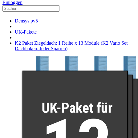
Einloggen
Densys pv5
UK-Pakete
K2 Paket Ziegeldach: 1 Reihe x 13 Module (K2 Vario Set
Dachhaken: Jeder Sparren)