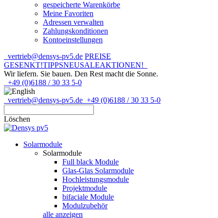
gespeicherte Warenkörbe
Meine Favoriten
Adressen verwalten
Zahlungskonditionen
Kontoeinstellungen
vertrieb@densys-pv5.de
PREISE
GESENKT!
TIPPS
NEU
SALE
AKTIONEN!
Wir liefern. Sie bauen.
Den Rest macht die Sonne.
+49 (0)6188 / 30 33 5-0
vertrieb@densys-pv5.de
+49 (0)6188 / 30 33 5-0
Löschen
Solarmodule
Solarmodule
Full black Module
Glas-Glas Solarmodule
Hochleistungsmodule
Projektmodule
bifaciale Module
Modulzubehör
alle anzeigen