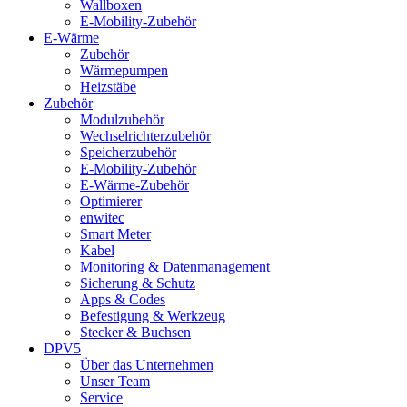
Wallboxen
E-Mobility-Zubehör
E-Wärme
Zubehör
Wärmepumpen
Heizstäbe
Zubehör
Modulzubehör
Wechselrichterzubehör
Speicherzubehör
E-Mobility-Zubehör
E-Wärme-Zubehör
Optimierer
enwitec
Smart Meter
Kabel
Monitoring & Datenmanagement
Sicherung & Schutz
Apps & Codes
Befestigung & Werkzeug
Stecker & Buchsen
DPV5
Über das Unternehmen
Unser Team
Service