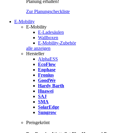
Planung erhalten!
Zur Planungscheckliste
E-Mobility
E-Mobility
E-Ladesäulen
Wallboxen
E-Mobility-Zubehör
alle anzeigen
Hersteller
AlphaESS
EcoFlow
Enphase
Fronius
GoodWe
Hardy Barth
Huawei
SAJ
SMA
SolarEdge
Sungrow
Preisgekrönt