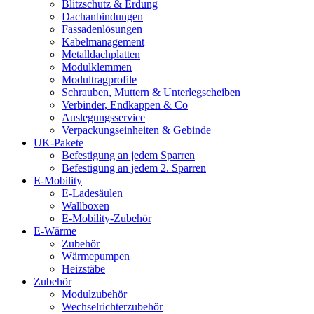
Blitzschutz & Erdung
Dachanbindungen
Fassadenlösungen
Kabelmanagement
Metalldachplatten
Modulklemmen
Modultragprofile
Schrauben, Muttern & Unterlegscheiben
Verbinder, Endkappen & Co
Auslegungsservice
Verpackungseinheiten & Gebinde
UK-Pakete
Befestigung an jedem Sparren
Befestigung an jedem 2. Sparren
E-Mobility
E-Ladesäulen
Wallboxen
E-Mobility-Zubehör
E-Wärme
Zubehör
Wärmepumpen
Heizstäbe
Zubehör
Modulzubehör
Wechselrichterzubehör