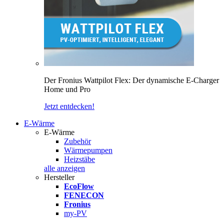
Der Fronius Wattpilot Flex: Der dynamische E-Charger
Home und Pro
Jetzt entdecken!
E-Wärme
E-Wärme
Zubehör
Wärmepumpen
Heizstäbe
alle anzeigen
Hersteller
EcoFlow
FENECON
Fronius
my-PV