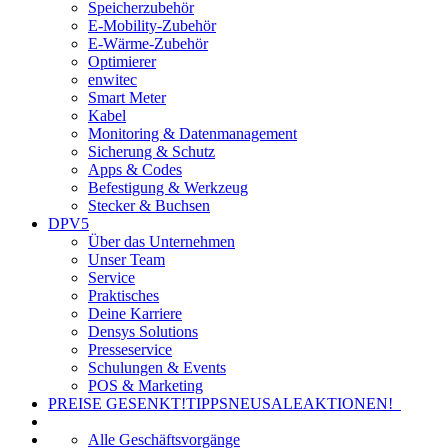
Speicherzubehör
E-Mobility-Zubehör
E-Wärme-Zubehör
Optimierer
enwitec
Smart Meter
Kabel
Monitoring & Datenmanagement
Sicherung & Schutz
Apps & Codes
Befestigung & Werkzeug
Stecker & Buchsen
DPV5
Über das Unternehmen
Unser Team
Service
Praktisches
Deine Karriere
Densys Solutions
Presseservice
Schulungen & Events
POS & Marketing
PREISE GESENKT!
TIPPS
NEU
SALE
AKTIONEN!
Alle Geschäftsvorgänge