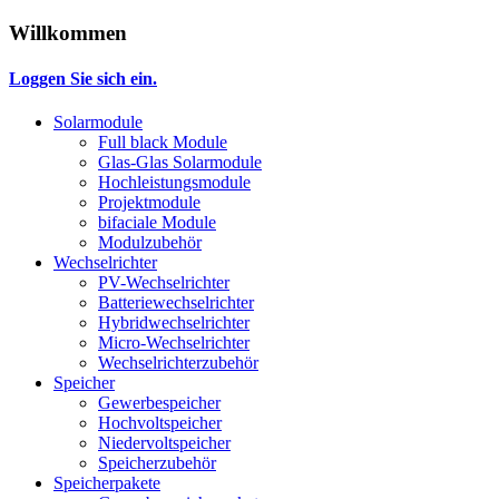
Willkommen
Loggen Sie sich ein.
Solarmodule
Full black Module
Glas-Glas Solarmodule
Hochleistungsmodule
Projektmodule
bifaciale Module
Modulzubehör
Wechselrichter
PV-Wechselrichter
Batteriewechselrichter
Hybridwechselrichter
Micro-Wechselrichter
Wechselrichterzubehör
Speicher
Gewerbespeicher
Hochvoltspeicher
Niedervoltspeicher
Speicherzubehör
Speicherpakete