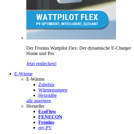
Der Fronius Wattpilot Flex: Der dynamische E-Charger
Home und Pro
Jetzt entdecken!
E-Wärme
E-Wärme
Zubehör
Wärmepumpen
Heizstäbe
alle anzeigen
Hersteller
EcoFlow
FENECON
Fronius
my-PV