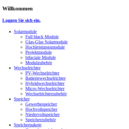
Willkommen
Loggen Sie sich ein.
Solarmodule
Full black Module
Glas-Glas Solarmodule
Hochleistungsmodule
Projektmodule
bifaciale Module
Modulzubehör
Wechselrichter
PV-Wechselrichter
Batteriewechselrichter
Hybridwechselrichter
Micro-Wechselrichter
Wechselrichterzubehör
Speicher
Gewerbespeicher
Hochvoltspeicher
Niedervoltspeicher
Speicherzubehör
Speicherpakete