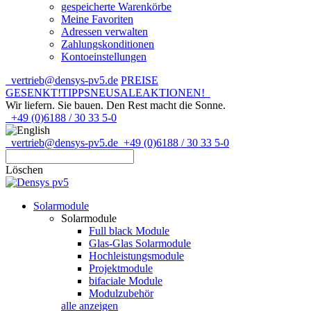
gespeicherte Warenkörbe
Meine Favoriten
Adressen verwalten
Zahlungskonditionen
Kontoeinstellungen
vertrieb@densys-pv5.de
PREISE
GESENKT!
TIPPS
NEU
SALE
AKTIONEN!
Wir liefern. Sie bauen.
Den Rest macht die Sonne.
+49 (0)6188 / 30 33 5-0
vertrieb@densys-pv5.de
+49 (0)6188 / 30 33 5-0
Löschen
Solarmodule
Solarmodule
Full black Module
Glas-Glas Solarmodule
Hochleistungsmodule
Projektmodule
bifaciale Module
Modulzubehör
alle anzeigen