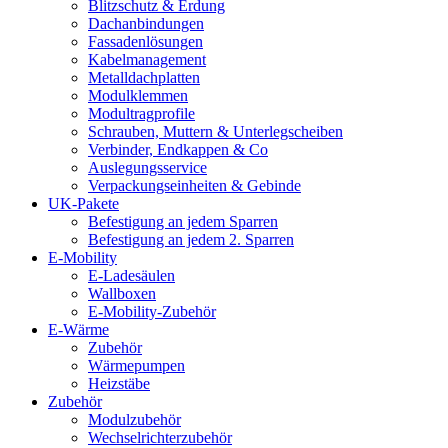
Blitzschutz & Erdung
Dachanbindungen
Fassadenlösungen
Kabelmanagement
Metalldachplatten
Modulklemmen
Modultragprofile
Schrauben, Muttern & Unterlegscheiben
Verbinder, Endkappen & Co
Auslegungsservice
Verpackungseinheiten & Gebinde
UK-Pakete
Befestigung an jedem Sparren
Befestigung an jedem 2. Sparren
E-Mobility
E-Ladesäulen
Wallboxen
E-Mobility-Zubehör
E-Wärme
Zubehör
Wärmepumpen
Heizstäbe
Zubehör
Modulzubehör
Wechselrichterzubehör