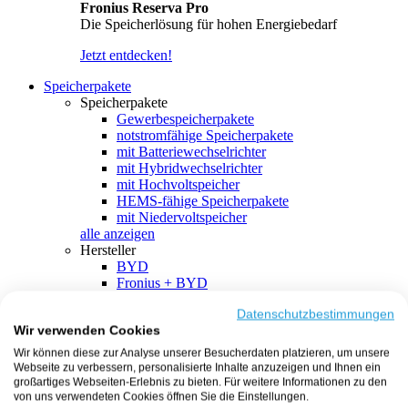
Fronius Reserva Pro
Die Speicherlösung für hohen Energiebedarf
Jetzt entdecken!
Speicherpakete
Speicherpakete
Gewerbespeicherpakete
notstromfähige Speicherpakete
mit Batteriewechselrichter
mit Hybridwechselrichter
mit Hochvoltspeicher
HEMS-fähige Speicherpakete
mit Niedervoltspeicher
alle anzeigen
Hersteller
BYD
Fronius + BYD
GoodWe + BYD
Kostal + BYD
Datenschutzbestimmungen
Wir verwenden Cookies
SMA + BYD
EcoFlow
Wir können diese zur Analyse unserer Besucherdaten platzieren, um unsere
EcoFlow + EcoFlow
Webseite zu verbessern, personalisierte Inhalte anzuzeigen und Ihnen ein
FENECON
großartiges Webseiten-Erlebnis zu bieten. Für weitere Informationen zu den
FENECON + FENECON
von uns verwendeten Cookies öffnen Sie die Einstellungen.