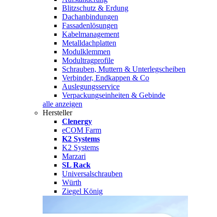
Blitzschutz & Erdung
Dachanbindungen
Fassadenlösungen
Kabelmanagement
Metalldachplatten
Modulklemmen
Modultragprofile
Schrauben, Muttern & Unterlegscheiben
Verbinder, Endkappen & Co
Auslegungsservice
Verpackungseinheiten & Gebinde
alle anzeigen
Hersteller
Clenergy
eCOM Farm
K2 Systems
K2 Systems
Marzari
SL Rack
Universalschrauben
Würth
Ziegel König