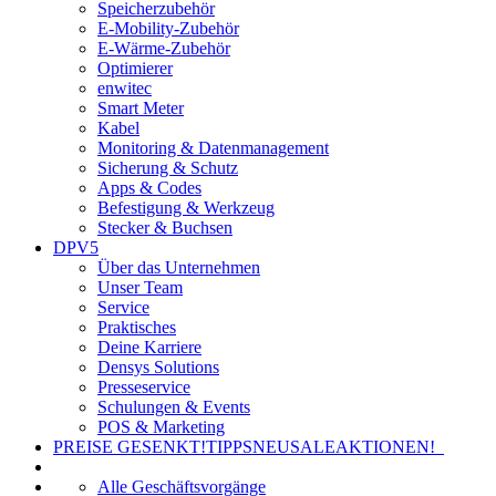
Speicherzubehör
E-Mobility-Zubehör
E-Wärme-Zubehör
Optimierer
enwitec
Smart Meter
Kabel
Monitoring & Datenmanagement
Sicherung & Schutz
Apps & Codes
Befestigung & Werkzeug
Stecker & Buchsen
DPV5
Über das Unternehmen
Unser Team
Service
Praktisches
Deine Karriere
Densys Solutions
Presseservice
Schulungen & Events
POS & Marketing
PREISE GESENKT!
TIPPS
NEU
SALE
AKTIONEN!
Alle Geschäftsvorgänge