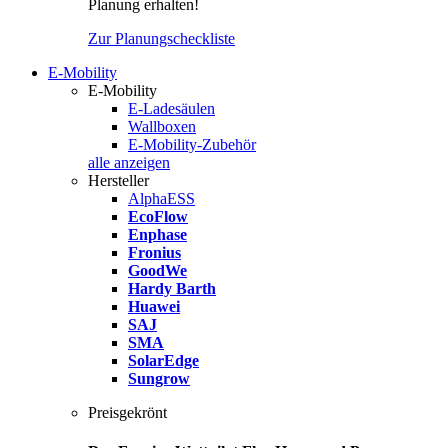
Planung erhalten!
Zur Planungscheckliste
E-Mobility
E-Mobility
E-Ladesäulen
Wallboxen
E-Mobility-Zubehör
alle anzeigen
Hersteller
AlphaESS
EcoFlow
Enphase
Fronius
GoodWe
Hardy Barth
Huawei
SAJ
SMA
SolarEdge
Sungrow
Preisgekrönt