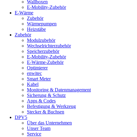
Wallboxen
E-Mobility-Zubehör
E-Wärme
Zubehör
Wärmepumpen
Heizstäbe
Zubehör
Modulzubehör
Wechselrichterzubehör
Speicherzubehör
E-Mobility-Zubehör
E-Wärme-Zubehör
Optimierer
enwitec
Smart Meter
Kabel
Monitoring & Datenmanagement
Sicherung & Schutz
Apps & Codes
Befestigung & Werkzeug
Stecker & Buchsen
DPV5
Über das Unternehmen
Unser Team
Service