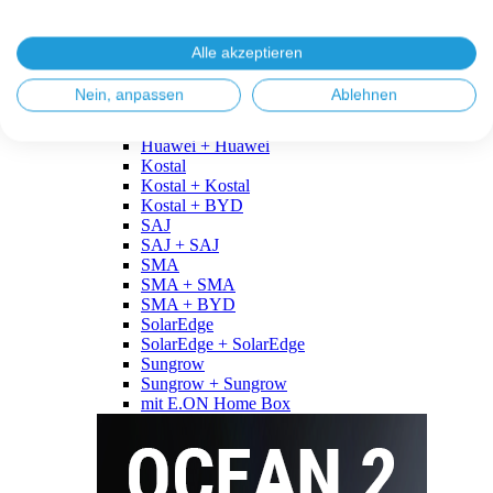
Fronius
Fronius + Fronius
Fronius + BYD
Alle akzeptieren
GoodWe
GoodWe + GoodWe
Nein, anpassen
Ablehnen
GoodWe + BYD
Huawei
Huawei + Huawei
Kostal
Kostal + Kostal
Kostal + BYD
SAJ
SAJ + SAJ
SMA
SMA + SMA
SMA + BYD
SolarEdge
SolarEdge + SolarEdge
Sungrow
Sungrow + Sungrow
mit E.ON Home Box