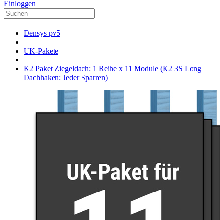
Einloggen
Densys pv5
UK-Pakete
K2 Paket Ziegeldach: 1 Reihe x 11 Module (K2 3S Long
Dachhaken: Jeder Sparren)