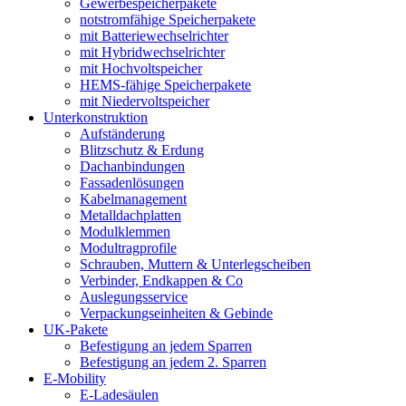
Gewerbespeicherpakete
notstromfähige Speicherpakete
mit Batteriewechselrichter
mit Hybridwechselrichter
mit Hochvoltspeicher
HEMS-fähige Speicherpakete
mit Niedervoltspeicher
Unterkonstruktion
Aufständerung
Blitzschutz & Erdung
Dachanbindungen
Fassadenlösungen
Kabelmanagement
Metalldachplatten
Modulklemmen
Modultragprofile
Schrauben, Muttern & Unterlegscheiben
Verbinder, Endkappen & Co
Auslegungsservice
Verpackungseinheiten & Gebinde
UK-Pakete
Befestigung an jedem Sparren
Befestigung an jedem 2. Sparren
E-Mobility
E-Ladesäulen