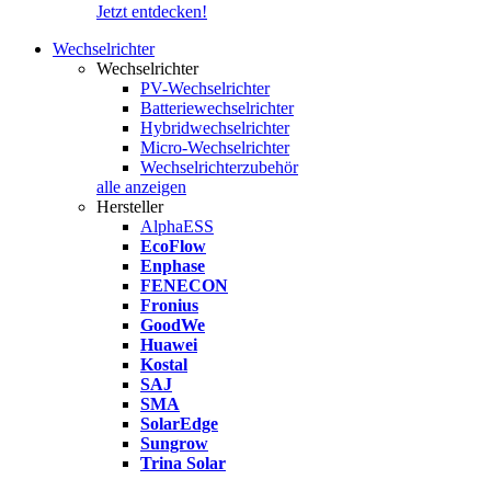
Jetzt entdecken!
Wechselrichter
Wechselrichter
PV-Wechselrichter
Batteriewechselrichter
Hybridwechselrichter
Micro-Wechselrichter
Wechselrichterzubehör
alle anzeigen
Hersteller
AlphaESS
EcoFlow
Enphase
FENECON
Fronius
GoodWe
Huawei
Kostal
SAJ
SMA
SolarEdge
Sungrow
Trina Solar