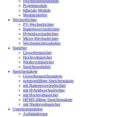
Hochleistungsmodule
Projektmodule
bifaciale Module
Modulzubehör
Wechselrichter
PV-Wechselrichter
Batteriewechselrichter
Hybridwechselrichter
Micro-Wechselrichter
Wechselrichterzubehör
Speicher
Gewerbespeicher
Hochvoltspeicher
Niedervoltspeicher
Speicherzubehör
Speicherpakete
Gewerbespeicherpakete
notstromfähige Speicherpakete
mit Batteriewechselrichter
mit Hybridwechselrichter
mit Hochvoltspeicher
HEMS-fähige Speicherpakete
mit Niedervoltspeicher
Unterkonstruktion
Aufständerung